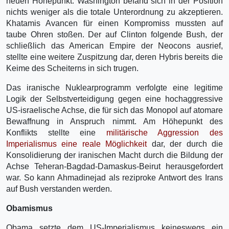
neuen Höhepunkt. Washington befand sich in der Position
nichts weniger als die totale Unterordnung zu akzeptieren.
Khatamis Avancen für einen Kompromiss mussten auf
taube Ohren stoßen. Der auf Clinton folgende Bush, der
schließlich das American Empire der Neocons ausrief,
stellte eine weitere Zuspitzung dar, deren Hybris bereits die
Keime des Scheiterns in sich trugen.
Das iranische Nuklearprogramm verfolgte eine legitime
Logik der Selbstverteidigung gegen eine hochaggressive
US-israelische Achse, die für sich das Monopol auf atomare
Bewaffnung in Anspruch nimmt. Am Höhepunkt des
Konflikts stellte eine
militärische Aggression des
Imperialismus eine reale Möglichkeit
dar, der durch die
Konsolidierung der iranischen Macht durch die Bildung der
Achse Teheran-Bagdad-Damaskus-Beirut herausgefordert
war. So kann Ahmadinejad als reziproke Antwort des Irans
auf Bush verstanden werden.
Obamismus
Obama setzte dem US-Imperialismus keineswegs ein