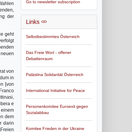
Go to newsletter subscription
 Wahlen
genden,
ng der
Links
ie geht
Selbstbestimmtes Österreich
erfolgt
chenden
Das Freie Wort - offener
 neuen
Debattenraum
rat von
Palästina Solidarität Österreich
ndum in
en [von
Franco
International Initiative for Peace
inasi,
ibera e
Personenkomitee Euroexit gegen
 einem
Sozialabbau
hen dem
r darin
Komitee Frieden in der Ukraine
„Freien