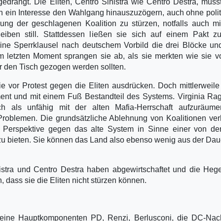
drängt. Die Eliten, Centro Sinistra wie Centro Destra, muss
n ein Interesse den Wahlgang hinauszuzögern, auch ohne poli
ung der geschlagenen Koalition zu stürzen, notfalls auch mi
ben still. Stattdessen ließen sie sich auf einem Pakt zu
eine Sperrklausel nach deutschem Vorbild die drei Blöcke un
m letzten Moment sprangen sie ab, als sie merkten wie sie 
über den Tisch gezogen werden sollten.
e vor Protest gegen die Eliten ausdrücken. Doch mittlerweile 
ment und mit einem Fuß Bestandteil des Systems. Virginia Rag
h als unfähig mit der alten Mafia-Herrschaft aufzuräume
zu Problemen. Die grundsätzliche Ablehnung von Koalitionen ver
he Perspektive gegen das alte System in Sinne einer von d
zu bieten. Sie können das Land also ebenso wenig aus der Dau
nistra und Centro Destra haben abgewirtschaftet und die He
 dass sie die Eliten nicht stürzen können.
t, seine Hauptkomponenten PD, Renzi, Berlusconi, die DC-Nac