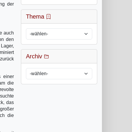
ng der
Thema
ie auch
von den
 Lager,
miniert
Archiv
 zurück
 einer
am die
evolte
rsuchte
ck, das
großer
ch die