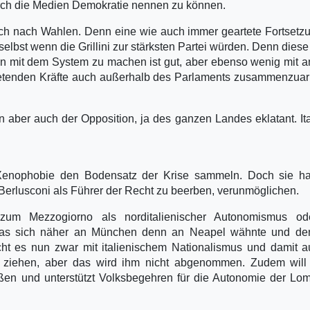
urch die Medien Demokratie nennen zu können.
och nach Wahlen. Denn eine wie auch immer geartete Fortsetz
 selbst wenn die Grillini zur stärksten Partei würden. Denn dies
zen mit dem System zu machen ist gut, aber ebenso wenig mit 
intretenden Kräfte auch außerhalb des Parlaments zusammenzuar
n aber auch der Opposition, ja des ganzen Landes eklatant. Ita
 Xenophobie den Bodensatz der Krise sammeln. Doch sie ha
Berlusconi als Führer der Recht zu beerben, verunmöglichen.
um Mezzogiorno als norditalienischer Autonomismus od
das sich näher an München denn an Neapel wähnte und de
cht es nun zwar mit italienischem Nationalismus und damit 
 ziehen, aber das wird ihm nicht abgenommen. Zudem will 
oßen und unterstützt Volksbegehren für die Autonomie der Lo