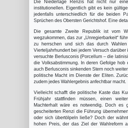
Die Niederlage Renzis hat nicht nur eine
institutionellen. Eigentlich gibt es kein gül
jedenfalls unterschiedlich für die beiden 
Sprüchen des Obersten Gerichtshof. Eine detail
Die gesamte Zweite Republik ist vom Wu
wegzukommen, das zur „Unregierbarkeit“ führ
zu herrschen und sich das durch Wahlen
Vierteljahrhundert bei jedem Versuch darüber
versuchte Berlusconis (Porcellum – die latini
die Volksabstimmung. In deren Gefolge hob d
auch Berlusconis sinkenden Stern noch weiter he
politische Macht im Dienste der Eliten. Zurü
zudem jedes Wahlergebnis anfechtbar macht.
Vielleicht schafft die politische Kaste das
Frühjahr stattfinden müssen, einen wei
Machterhalt wäre es notwendig. Doch es g
gescheiterten Renzi die Führung übernehmen 
oder sich übertölpeln ließe? Doch der wähnt
hohen Preis, der das Ziel der Wahlreform ar