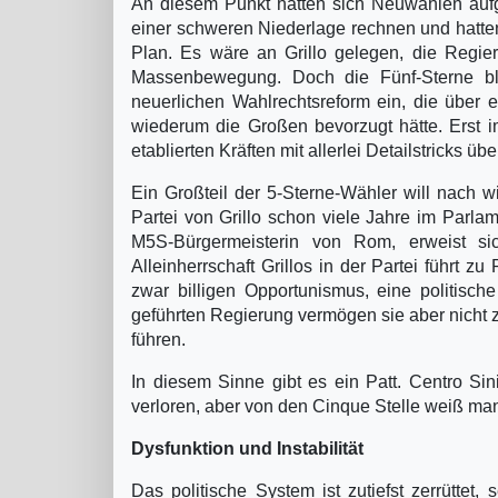
An diesem Punkt hätten sich Neuwahlen aufge
einer schweren Niederlage rechnen und hatte
Plan. Es wäre an Grillo gelegen, die Regier
Massenbewegung. Doch die Fünf-Sterne blei
neuerlichen Wahlrechtsreform ein, die über 
wiederum die Großen bevorzugt hätte. Erst i
etablierten Kräften mit allerlei Detailstricks 
Ein Großteil der 5-Sterne-Wähler will nach wi
Partei von Grillo schon viele Jahre im Parla
M5S-Bürgermeisterin von Rom, erweist sic
Alleinherrschaft Grillos in der Partei führt 
zwar billigen Opportunismus, eine politisc
geführten Regierung vermögen sie aber nicht 
führen.
In diesem Sinne gibt es ein Patt. Centro Si
verloren, aber von den Cinque Stelle weiß man,
Dysfunktion und Instabilität
Das politische System ist zutiefst zerrütte