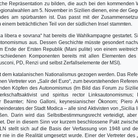
ische Repräsentation zu bilden, die auch bei den kommenden
Regionalwahlen am 5. November in Sizilien dienen, eine der Ge
andes am spürbarsten ist. Das passt mit der Zusammensetzu
inem beträchtlichen Teil von der südlichen Insel stammten.
lia libera e sovrana“ hat bereits die Wahlkampagne gestartet. S
 Autonomismus aus. Dessen Geschichte müsste gesondert nachv
em Ende der Ersten Republik (Mani pulite) von einem weitrei
rschiedenen Komponenten bereits mit allen Elementen des
usconi, PD, Renzi und selbst Zerfallselemente der MSI).
it dem katalanischen Nationalismus gezogen werden. Das Refe
n Vertreter von „Salir del Euro“, zum bevorstehenden Refere
nden Köpfen des Autonomismus (Im Bild das Forum zu Sizili
kschaftsaktivist und spiritus rector Linksautonomismus; 
 Beamter; Nino Galloni, keynesianischer Ökonom; Piero Att
inderates der Stadt Modica – alle sind Aktivisten von „Sicilia l
n. Darin wird das Selbstbestimmungsrecht verteidigt, aber
et. Der in diesem Sinn vor kurzem beschlossene Pakt zwisc
N stellt sich auf die Basis der Verfassung von 1948 und de
nie in die Realität umgesetzt wurde. Einer der Vertreter des 