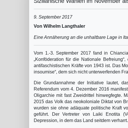
Sizilianische Wahlen im November als
9. September 2017
Von Wilhelm Langthaler
Eine Annäherung an die unhaltbare Lage in Ita
Vom 1.-3. September 2017 fand in Chianci
„Konföderation für die Nationale Befreiung“,
antifaschistischen Kräfte von 1943 ist. Das Mot
insoumise“, dem sich nicht unterwerfenden Fra
Die Grundannahme der Initiative lautet, das
Referendum vom 4. Dezember 2016 manifestie
Oligarchie mit fast Zweidrittel hinwegfegte. 
2015 das Volk das neokoloniale Diktat von Br
wurden sie ohne adäquate politische Kraft vo
geführt. Der Vertreter von Laiki Enotita (Vo
Depression, in dem das Land seitdem verharrt.