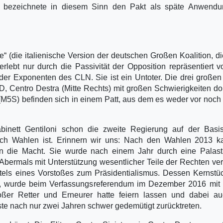
a, bezeichnete in diesem Sinn den Pakt als späte Anwendu
“ (die italienische Version der deutschen Großen Koalition, d
lebt nur durch die Passivität der Opposition repräsentiert 
der Exponenten des CLN. Sie ist ein Untoter. Die drei großen
PD, Centro Destra (Mitte Rechts) mit großen Schwierigkeiten do
 (M5S) befinden sich in einem Patt, aus dem es weder vor noch
inett Gentiloni schon die zweite Regierung auf der Basis
h Wahlen ist. Erinnern wir uns: Nach den Wahlen 2013 k
n die Macht. Sie wurde nach einem Jahr durch eine Palastr
 Abermals mit Unterstützung wesentlicher Teile der Rechten ve
ttels eines Vorstoßes zum Präsidentialismus. Dessen Kernstü
, wurde beim Verfassungsreferendum im Dezember 2016 mit 
oßer Retter und Erneurer hatte feiern lassen und dabei au
te nach nur zwei Jahren schwer gedemütigt zurücktreten.