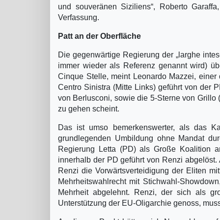
und souveränen Siziliens“, Roberto Garaff
Verfassung.
Patt an der Oberfläche
Die gegenwärtige Regierung der „larghe intese
immer wieder als Referenz genannt wird) über
Cinque Stelle, meint Leonardo Mazzei, einer 
Centro Sinistra (Mitte Links) geführt von der 
von Berlusconi, sowie die 5-Sterne von Grillo
zu gehen scheint.
Das ist umso bemerkenswerter, als das Kab
grundlegenden Umbildung ohne Mandat durc
Regierung Letta (PD) als Große Koalition a
innerhalb der PD geführt von Renzi abgelöst.
Renzi die Vorwärtsverteidigung der Eliten mi
Mehrheitswahlrecht mit Stichwahl-Showdown
Mehrheit abgelehnt. Renzi, der sich als gr
Unterstützung der EU-Oligarchie genoss, muss