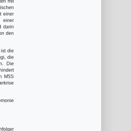
ten mit
tischen
t einer
 einer
d darin
von den
ist die
gi, die
n. Die
hindert
en M5S
erkrise
gemonie
hfolger