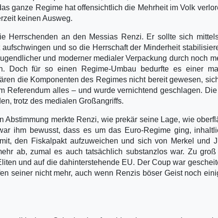
das ganze Regime hat offensichtlich die Mehrheit im Volk verlo
erzeit keinen Ausweg.
e Herrschenden an den Messias Renzi. Er sollte sich mittel
nt aufschwingen und so die Herrschaft der Minderheit stabilisier
els jugendlicher und moderner medialer Verpackung durch noch m
en. Doch für so einen Regime-Umbau bedurfte es einer ma
ären die Komponenten des Regimes nicht bereit gewesen, sich
em Referendum alles – und wurde vernichtend geschlagen. Die
en, trotz des medialen Großangriffs.
n Abstimmung merkte Renzi, wie prekär seine Lage, wie oberfl
v war ihm bewusst, dass es um das Euro-Regime ging, inhaltl
amit, den Fiskalpakt aufzuweichen und sich von Merkel und 
hr ab, zumal es auch tatsächlich substanzlos war. Zu groß 
Eliten und auf die dahinterstehende EU. Der Coup war gescheit
fen seiner nicht mehr, auch wenn Renzis böser Geist noch eini