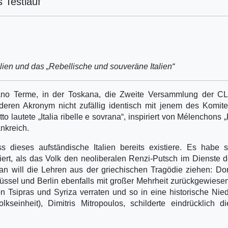
 Testlauf
lien und das „Rebellische und souveräne Italien“
ano Terme, in der Toskana, die Zweite Versammlung der CL
 deren Akronym nicht zufällig identisch mit jenem des Komit
to lautete „Italia ribelle e sovrana“, inspiriert von Mélenchons 
nkreich.
s dieses aufständische Italien bereits existiere. Es habe 
rt, als das Volk den neoliberalen Renzi-Putsch im Dienste 
Man will die Lehren aus der griechischen Tragödie ziehen: Dor
üssel und Berlin ebenfalls mit großer Mehrheit zurückgewiese
n Tsipras und Syriza verraten und so in eine historische Nie
lkseinheit), Dimitris Mitropoulos, schilderte eindrücklich di