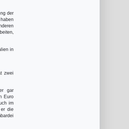
ung der
e haben
anderen
beiten,
lien in
t zwei
er gar
n Euro
auch im
er die
mbardei