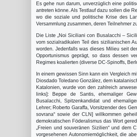
Es gehe nun darum, unverzüglich eine polit
antreten könne. Als Testlauf dazu sollen die 
wo die soziale und politische Krise des L
Versammlung zusammen, deren Teilnehmer zu e
Die Liste „Noi Siciliani con Busalacchi – Sici
vom sozialradikalen Teil des sizilianischen
worden. Jedenfalls was dieses Milieu seit d
Opportunismus geprägt, so dass dessen ve
Regimes koalierten (diverse DC-Spinoffs, Berl
In einem gewissen Sinn kann ein Vergleich m
Diosdado Toledano González, dem katalanische
Katalonien, wurde von den zahlreich anwese
links]: Beppe de Santis, ehemaliger Gewer
Busalacchi, Spitzenkandidat und ehemaliger
Lehrer; Roberto Garaffa, Vorsitzender des Geme
sovrana“ sowie der CLN] willkommen geheiße
demokratischen Föderalismus das Wort gered
„Freien und souveränen Sizilien“ und dem CL
vorgesehenen Autonomiemöglichkeit, die aber 