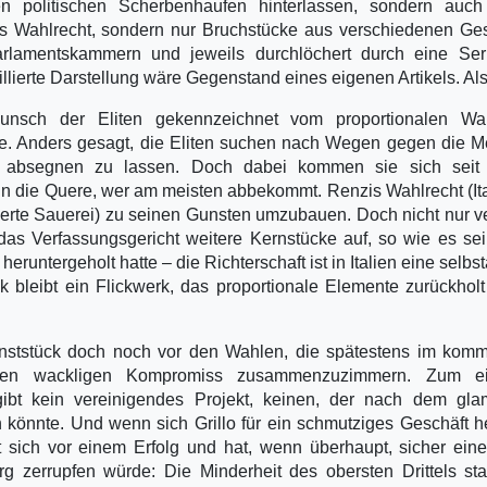
n politischen Scherbenhaufen hinterlassen, sondern auch
tiges Wahlrecht, sondern nur Bruchstücke aus verschiedenen Ge
Parlamentskammern und jeweils durchlöchert durch eine Ser
lierte Darstellung wäre Gegenstand eines eigenen Artikels. Als
nsch der Eliten gekennzeichnet vom proportionalen Wah
e. Anders gesagt, die Eliten suchen nach Wegen gegen die M
 absegnen zu lassen. Doch dabei kommen sie sich seit
 in die Quere, wer am meisten abbekommt. Renzis Wahlrecht (It
sierte Sauerei) zu seinen Gunsten umzubauen. Doch nicht nur ve
as Verfassungsgericht weitere Kernstücke auf, so wie es sei
runtergeholt hatte – die Richterschaft ist in Italien eine selbs
ck bleibt ein Flickwerk, das proportionale Elemente zurückhol
 Kunststück doch noch vor den Wahlen, die spätestens im ko
teren wackligen Kompromiss zusammenzuzimmern. Zum e
ibt kein vereinigendes Projekt, keinen, der nach dem gla
könnte. Und wenn sich Grillo für ein schmutziges Geschäft 
 sich vor einem Erfolg und hat, wenn überhaupt, sicher ein
g zerrupfen würde: Die Minderheit des obersten Drittels sta