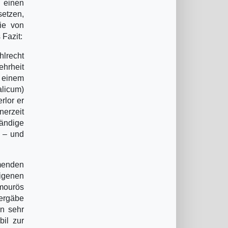
 einen
setzen,
ie von
 Fazit:
lrecht
ehrheit
 einem
alicum)
rlor er
nerzeit
tändige
t – und
mmenden
igenen
mourös
hergäbe
en sehr
bil zur