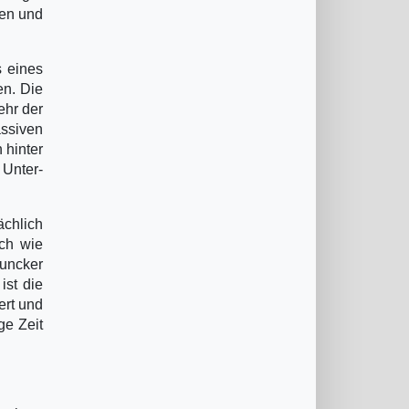
ren und
s eines
en. Die
ehr der
ssiven
 hinter
 Unter-
ächlich
ich wie
Juncker
ist die
ert und
ge Zeit