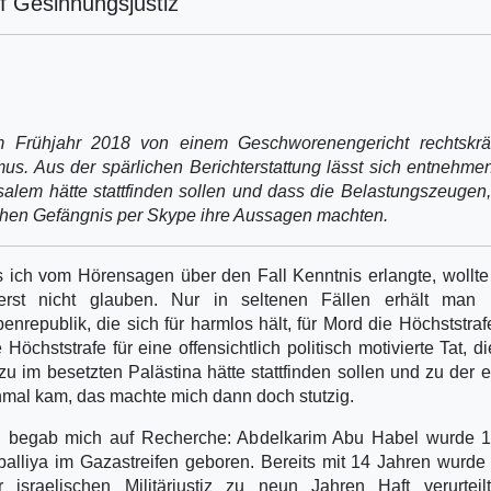
f Gesinnungsjustiz
m Frühjahr 2018 von einem Geschworenengericht rechtskräf
mus. Aus der spärlichen Berichterstattung lässt sich entnehme
salem hätte stattfinden sollen und dass die Belastungszeugen,
schen Gefängnis per Skype ihre Aussagen machten.
s ich vom Hörensagen über den Fall Kenntnis erlangte, wollte
erst nicht glauben. Nur in seltenen Fällen erhält man 
penrepublik, die sich für harmlos hält, für Mord die Höchststraf
e Höchststrafe für eine offensichtlich politisch motivierte Tat, d
zu im besetzten Palästina hätte stattfinden sollen und zu der e
nmal kam, das machte mich dann doch stutzig.
h begab mich auf Recherche: Abdelkarim Abu Habel wurde 1
balliya im Gazastreifen geboren. Bereits mit 14 Jahren wurde
r israelischen Militärjustiz zu neun Jahren Haft verurteil