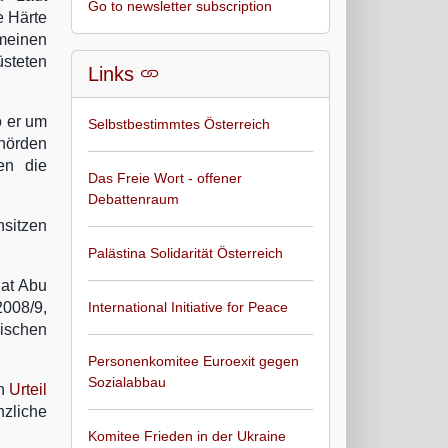
Go to newsletter subscription
ie Härte
meinen
steten
Links
o er um
Selbstbestimmtes Österreich
ehörden
en die
Das Freie Wort - offener
Debattenraum
sitzen
Palästina Solidarität Österreich
hat Abu
2008/9,
International Initiative for Peace
hischen
Personenkomitee Euroexit gegen
Sozialabbau
in
Urteil
nzliche
Komitee Frieden in der Ukraine