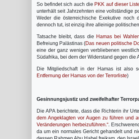
So befindet sich auch die
PKK auf dieser List
unterhält seit Jahrzehnten eine vollständige p
Weder die österreichische Exekutive noch d
dennoch tut, ist einzig ihre alleinige politisc
Tatsache bleibt, dass die
Hamas bei Wahlen
Befreiung Palästinas (
Das neuen politische 
eine der ganz wenigen verbliebenen westlich
Südafrika, bei dem der Widerstand gegen die A
Die Mitgliedschaft in der Hamas ist also so
Entfernung der Hamas von der Terrorliste
)
Gesinnungsjustiz und zweifelhafter Terror
Die APA berichtete, dass die Richterin ihr Urt
dem Angeklagten vor Augen zu führen und auch
Veränderungen herbeizuführen.“
. Erschwerend
da um ein normales Gericht gehandelt und nic
dessen Rahmen Abu Habel freikam, den Israeli