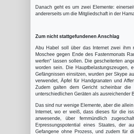
Danach geht es um zwei Elemente: einersei
andererseits um die Mitgliedschaft in der Ham
Zum nicht stattgefundenen Anschlag
Abu Habel soll über das Internet zwei ihm n
Moschee gegen Ende des Fastenmonats Ra
werfen“ lassen sollen. Die gescheiterten ange
worden sein. Die Hauptbelastungszeugen, ebe
Gefängnissen einsitzen, wurden per Skype aus
verwendet, Äpfel für Handgranaten und Affen 
Zudem galten dem Gericht scheinbar die gl
unterschiedlichen Geräten als ausreichender 
Das sind nur wenige Elemente, aber die allein
Internet, wo er weiß, dass dieses für die is
anwesende, über fernmündlich zugescha
Erpressungspotential eines Staates, der au
Gefangene ohne Prozess, und zudem für die