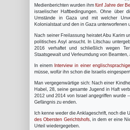
Medienberichten wurden ihm
fünf Jahre der B
israelischer Haftbedingungen. Ohne über 
Umstände in Gaza und mit welcher Unverh
Kolonialstaat und den in Gaza unterworfenen 
Nach seiner Freilassung heiratet Abu Karim un
politisches Asyl ansucht. In Litschau unterg
2016 verhaftet und schließlich wegen T
Staatsgewalt und Verleumdung von Beamten, ab
In einem
Interview in einer englischsprachig
müsse, wofür ihn schon die Israelis eingesperrt
Man vergegenwärtige sich: Nach einer Kindhei
Habel, 28, seine gesamte Jugend in Haft verb
2012 und 2014 von Israel angegriffen wurde –
Gefängnis zu enden.
Ich kenne weder die Anklageschrift, noch die 
des Obersten Gerichtshofs
, in dem er eine Ni
Urteil wiedergegeben.