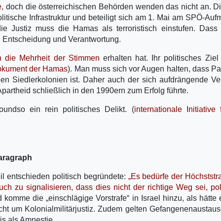
e
, doch die österreichischen Behörden wenden das nicht an. 
olitische Infrastruktur und beteiligt sich am 1. Mai am SPÖ-Auf
ie Justiz muss die Hamas als terroristisch einstufen. Dass
hen Entscheidung und Verantwortung.
 die Mehrheit der Stimmen
erhalten hat. Ihr politisches Ziel 
Dokument der Hamas
). Man muss sich vor Augen halten, dass Pa
en Siedlerkolonien ist. Daher auch der sich aufdrängende Ve
partheid schließlich in den 1990ern zum Erfolg führte.
undso ein rein politisches Delikt. (
internationale Initiative 
paragraph
eil entschieden politisch begründete:
„Es bedürfe der Höchststr
 zu signalisieren, dass dies nicht der richtige Weg sei, pol
 komme die „einschlägige Vorstrafe“ in Israel hinzu, als hätte 
ht um Kolonialmilitärjustiz. Zudem gelten Gefangenenaustaus
s als Amnestie.