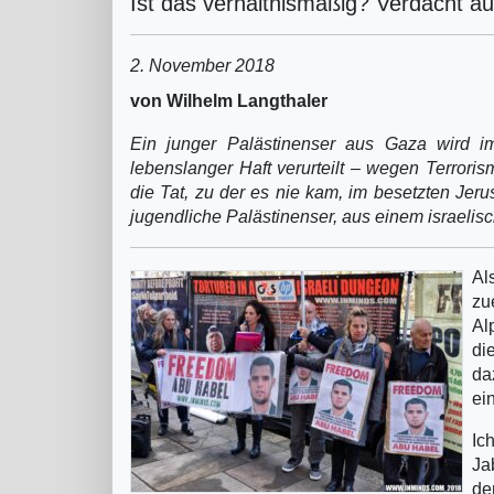
Ist das verhältnismäßig? Verdacht au
2. November 2018
von Wilhelm Langthaler
Ein junger Palästinenser aus Gaza wird i
lebenslanger Haft verurteilt – wegen Terroris
die Tat, zu der es nie kam, im besetzten Jeru
jugendliche Palästinenser, aus einem israeli
Al
zu
Al
di
da
ei
Ic
Ja
de