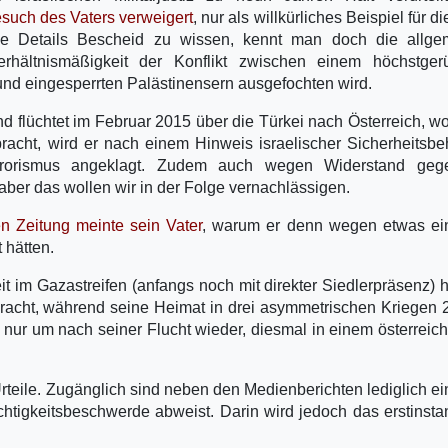
esuch des Vaters verweigert
, nur als willkürliches Beispiel für d
die Details Bescheid zu wissen, kennt man doch die allge
ältnismäßigkeit der Konflikt zwischen einem höchstgerü
und eingesperrten Palästinensern ausgefochten wird.
d flüchtet im Februar 2015 über die Türkei nach Österreich, w
ebracht, wird er nach einem Hinweis israelischer Sicherheitsb
errorismus angeklagt. Zudem auch wegen Widerstand geg
er das wollen wir in der Folge vernachlässigen.
en Zeitung meinte sein Vater
, warum er denn wegen etwas ein
 hätten.
t im Gazastreifen (anfangs noch mit direkter Siedlerpräsenz) 
racht, während seine Heimat in drei asymmetrischen Kriegen 
 nur um nach seiner Flucht wieder, diesmal in einem österreic
Urteile. Zugänglich sind neben den Medienberichten lediglich e
chtigkeitsbeschwerde abweist. Darin wird jedoch das erstinsta