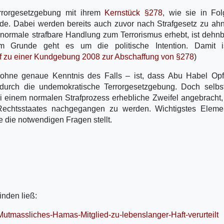
Terrorgesetzgebung mit ihrem
Kernstück §278
, wie sie in Fo
rde. Dabei werden bereits auch zuvor nach Strafgesetz zu a
normale strafbare Handlung zum Terrorismus erhebt, ist dehn
. Im Grunde geht es um die politische Intention. Damit i
f zu einer Kundgebung 2008 zur Abschaffung von §278
)
 ohne genaue Kenntnis des Falls – ist, dass Abu Habel Opf
ht durch die undemokratische Terrorgesetzgebung. Doch selb
i einem normalen Strafprozess erhebliche Zweifel angebracht,
 Rechtsstaates nachgegangen zu werden. Wichtigstes Eleme
die die notwendigen Fragen stellt.
finden ließ:
utmassliches-Hamas-Mitglied-zu-lebenslanger-Haft-verurteilt