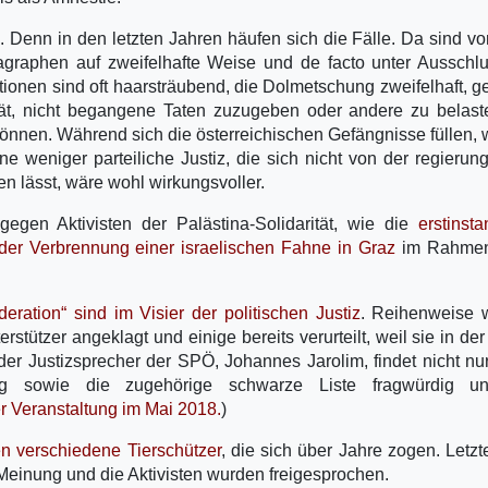
eil. Denn in den letzten Jahren häufen sich die Fälle. Da sind vo
agraphen auf zweifelhafte Weise und de facto unter Ausschl
ktionen sind oft haarsträubend, die Dolmetschung zweifelhaft, 
 rät, nicht begangene Taten zuzugeben oder andere zu belas
nnen. Während sich die österreichischen Gefängnisse füllen,
e weniger parteiliche Justiz, die sich nicht von der regierung
n lässt, wäre wohl wirkungsvoller.
gegen Aktivisten der Palästina-Solidarität, wie die
erstinsta
der Verbrennung einer israelischen Fahne in Graz
im Rahmen
eration“ sind im Visier der politischen Justiz
. Reihenweise 
stützer angeklagt und einige bereits verurteilt, weil sie in der
er Justizsprecher der SPÖ, Johannes Jarolim, findet nicht nu
ng sowie die zugehörige schwarze Liste fragwürdig u
er Veranstaltung im Mai 2018.
)
n verschiedene Tierschützer
, die sich über Jahre zogen. Letzt
e Meinung und die Aktivisten wurden freigesprochen.