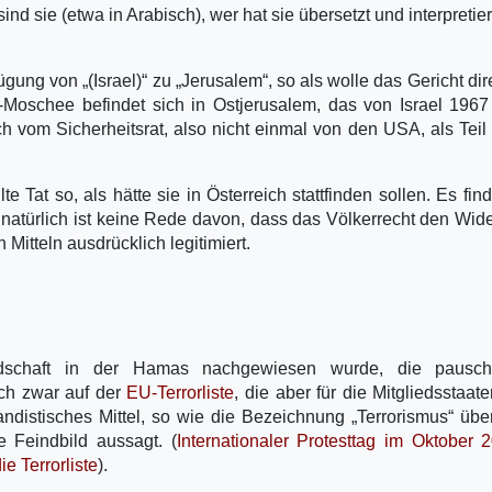
d sie (etwa in Arabisch), wer hat sie übersetzt und interpretier
fügung von „(Israel)“ zu „Jerusalem“, so als wolle das Gericht dir
-Moschee befindet sich in Ostjerusalem, das von Israel 1967 
vom Sicherheitsrat, also nicht einmal von den USA, als Teil 
e Tat so, als hätte sie in Österreich stattfinden sollen. Es find
 natürlich ist keine Rede davon, dass das Völkerrecht den Wid
Mitteln ausdrücklich legitimiert.
liedschaft in der Hamas nachgewiesen wurde, die pausch
ich zwar auf der
EU-Terrorliste
, die aber für die Mitgliedsstaate
gandistisches Mittel, so wie die Bezeichnung „Terrorismus“ übe
e Feindbild aussagt. (
Internationaler Protesttag im Oktober 
e Terrorliste
).