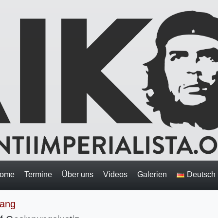
ome
Termine
Über uns
Videos
Galerien
Deutsch
lang