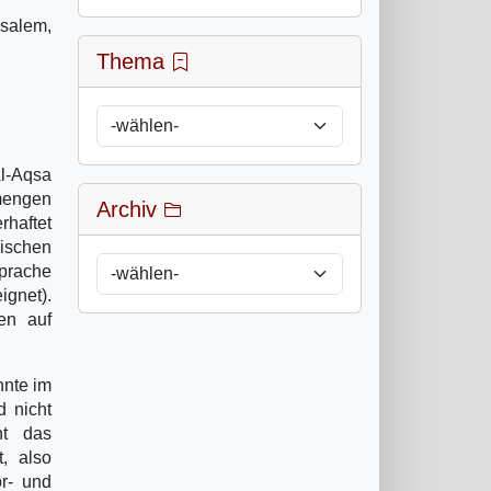
salem,
Thema
Al-Aqsa
mengen
Archiv
rhaftet
lischen
Sprache
ignet).
en auf
nnte im
d nicht
nt das
t, also
r- und