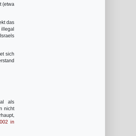
t (etwa
ekt das
illegal
Israels
et sich
erstand
al als
n nicht
rhaupt,
2002 in