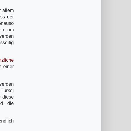
r allem
uss der
genauso
ten, um
 werden
sseitig
nzliche
 einer
werden
 Türkei
r diese
nd die
endlich