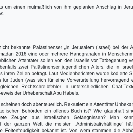
ts um einen mutmaßlich von ihm geplanten Anschlag in Jeru
as.
icht bekannte Palästinenser „in Jerusalem (Israel) bei der 
madan 2016 eine oder mehrere Handgranaten in Menschen
blichen Attentäter sollen von den Israelis vor Tatbegehung ve
nfalls zwei Palästinenser jugendlichen Alters, die in israe
 ihren Zellen befragt. Laut Medienberichten wurde kodierte 
für Juden (was sich für eine Vorverurteilung hervorragend e
eichen Rechtschreibfehler in unterschiedlichen Chat-Text
Beweis der Urheberschaft Abu Habels.
 scheinen doch abenteuerlich. Rekrutiert ein Attentäter Unbeka
raelischen Behörden ein offenes Buch ist? Wie glaubhaft sin
ltete Zeugen aus israelischen Gefängnissen? Man ken
f der ganzen Welt die meisten „Administrativhäftlinge“ häl
 Folterfreudigkeit bekannt ist. Von wem stammen die Abhö