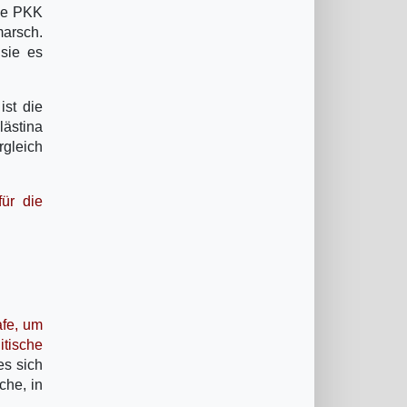
Die PKK
marsch.
 sie es
ist die
lästina
rgleich
für die
afe, um
itische
es sich
che, in