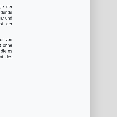
lge der
hndende
bar und
st der
er von
st ohne
 die es
nt des