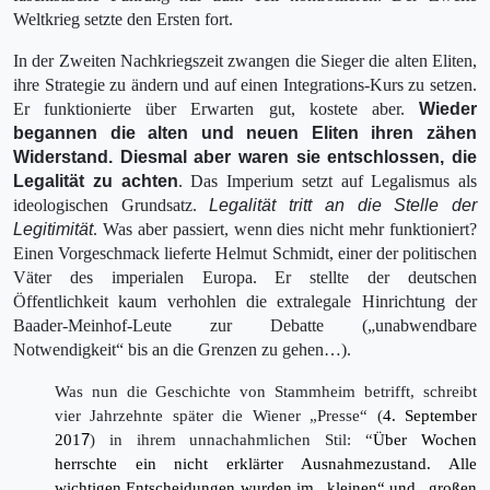
Weltkrieg setzte den Ersten fort.
In der Zweiten Nachkriegszeit zwangen die Sieger die alten Eliten,
ihre Strategie zu ändern und auf einen Integrations-Kurs zu setzen.
Er funktionierte über Erwarten gut, kostete aber.
Wieder
begannen die alten und neuen Eliten ihren zähen
Widerstand. Diesmal aber waren sie entschlossen, die
Legalität zu achten
. Das Imperium setzt auf Legalismus als
ideologischen Grundsatz.
Legalität tritt an die Stelle der
Legitimität
. Was aber passiert, wenn dies nicht mehr funktioniert?
Einen Vorgeschmack lieferte Helmut Schmidt, einer der politi­schen
Väter des imperialen Europa. Er stellte der deutschen
Öffentlichkeit kaum verhohlen die extralegale Hinrichtung der
Baader-Meinhof-Leute zur Debatte („unabwendbare
Notwendigkeit“ bis an die Grenzen zu gehen…).
Was nun die Geschichte von Stammheim betrifft, schreibt
vier Jahrzehnte später die Wiener „Presse“ (
4. September
201
7
) in ihrem unnachahmlichen Stil: “
Über Wochen
herrschte ein nicht erklärter Ausnahmezustand. Alle
wichtigen Entscheidungen wurden im „kleinen“ und „großen