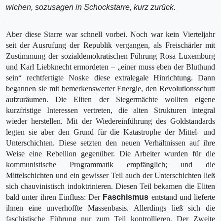
wichen, sozusagen in Schockstarre, kurz zurück.
Aber diese Star­re war schnell vorbei. Noch war kein Vierteljahr
seit der Ausrufung der Republik vergangen, als Freischärler mit
Zustimmung der sozialdemokratischen Führung Rosa Luxemburg
und Karl Liebknecht ermordeten – „einer muss eben der Bluthund
sein“ rechtfertigte Noske diese extralegale Hinrichtung. Dann
begannen sie mit bemerkenswerter Energie, den Revolutions­schutt
aufzuräumen. Die Eliten der Siegermächte wollten eigene
kurzfristige Interessen ver­treten, die alten Strukturen integral
wieder herstellen. Mit der Wiedereinführung des Gold­standards
legten sie aber den Grund für die Katastrophe der Mittel- und
Unterschichten. Diese setzten den neuen Verhältnissen auf ihre
Weise eine Rebellion gegenüber. Die Arbeiter wur­den für die
kommunistische Programmatik empfänglich; und die
Mittelschichten und ein gewisser Teil auch der Unterschichten ließ
sich chauvinistisch indoktrinieren. Diesen Teil bekamen die Eliten
bald unter ihren Einfluss: Der
Faschismus
entstand und lieferte
ihnen eine unverhoffte Massenbasis. Allerdings ließ sich die
faschistische Führung nur zum Teil kontrollieren. Der Zweite