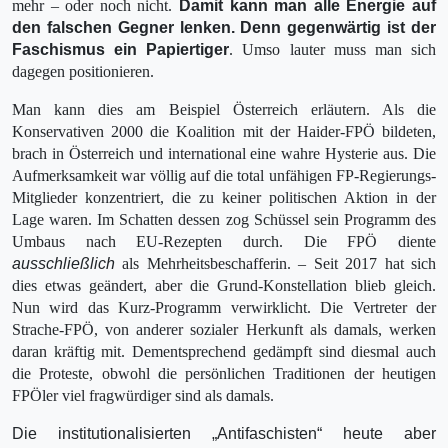
mehr – oder noch nicht.
Damit kann man alle Energie auf
den falschen Gegner lenken. Denn gegenwärtig ist der
Faschismus ein Papiertiger
. Umso lauter muss man sich
dagegen positionieren.
Man kann dies am Beispiel Österreich erläutern. Als die
Konservativen 2000 die Koalition mit der Haider-FPÖ bildeten,
brach in Österreich und international eine wahre Hysterie aus. Die
Aufmerksamkeit war völlig auf die total unfähigen FP-Regierungs-
Mitglieder konzen­triert, die zu keiner politischen Aktion in der
Lage waren. Im Schatten dessen zog Schüssel sein Programm des
Umbaus nach EU-Rezepten durch. Die FPÖ diente
ausschließlich
als Mehrheitsbeschafferin. – Seit 2017 hat sich
dies etwas geändert, aber die Grund-Konstellation blieb gleich.
Nun wird das Kurz-Programm verwirklicht. Die Vertreter der
Strache-FPÖ, von anderer sozialer Herkunft als damals, werken
daran kräftig mit. Dementsprechend gedämpft sind diesmal auch
die Proteste, obwohl die persönlichen Traditionen der heutigen
FPÖler viel fragwürdiger sind als damals.
Die institutionalisierten „Antifaschisten“ heute aber