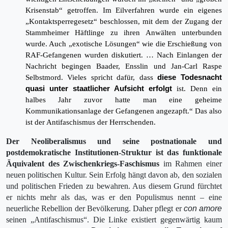
Krisenstab“ getroffen. Im Eilverfahren wurde ein eigenes
„Kontaktsperregesetz“ beschlossen, mit dem der Zugang der
Stammheimer Häftlinge zu ihren Anwälten unterbunden
wurde. Auch „exotische Lösungen“ wie die Erschießung von
RAF-Gefangenen wurden diskutiert. … Nach Einlangen der
Nachricht begingen Baader, Ensslin und Jan-Carl Raspe
Selbstmord. Vieles spricht dafür, dass
diese Todesnacht
quasi unter staatlicher Aufsicht erfolgt
ist. Denn ein
halbes Jahr zuvor hatte man eine geheime
Kommunikationsanlage der Gefangenen angezapft.“ Das also
ist der Antifaschismus der Herrschenden.
Der Neoliberalismus und seine postnationale und
postdemokratische Institutionen-Struktur ist das funktionale
Äquivalent des Zwischenkriegs-Faschismus
im Rahmen einer
neuen politischen Kultur. Sein Erfolg hängt davon ab, den sozialen
und politischen Frieden zu bewahren. Aus diesem Grund fürchtet
er nichts mehr als das, was er den Populis­mus nennt – eine
neuerliche Rebellion der Bevölkerung. Daher pflegt er
con amore
seinen „Antifaschismus“. Die Linke existiert gegenwärtig kaum