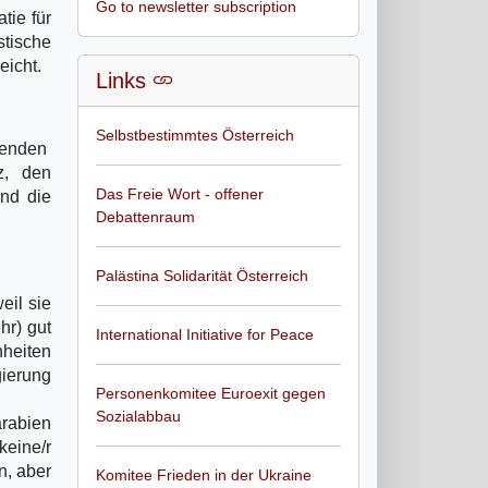
Go to newsletter subscription
tie für
stische
eicht.
Links
Selbstbestimmtes Österreich
renden
z, den
Das Freie Wort - offener
nd die
Debattenraum
Palästina Solidarität Österreich
eil sie
hr) gut
International Initiative for Peace
nheiten
gierung
Personenkomitee Euroexit gegen
Sozialabbau
arabien
keine/r
n, aber
Komitee Frieden in der Ukraine