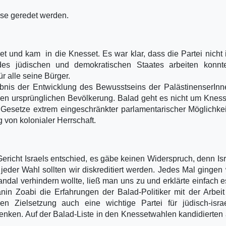
sse geredet werden.
t und kam in die Knesset. Es war klar, dass die Partei nicht
es jüdischen und demokratischen Staates arbeiten konnt
r alle seine Bürger.
nis der Entwicklung des Bewusstseins der PalästinenserInn
enen ursprünglichen Bevölkerung. Balad geht es nicht um Kness
h Gesetze extrem eingeschränkter parlamentarischer Möglichke
 von kolonialer Herrschaft.
ericht Israels entschied, es gäbe keinen Widerspruch, denn Isr
i jeder Wahl sollten wir diskreditiert werden. Jedes Mal gingen 
ndal verhindern wollte, ließ man uns zu und erklärte einfach 
in Zoabi die Erfahrungen der Balad-Politiker mit der Arbeit
n Zielsetzung auch eine wichtige Partei für jüdisch-israe
denken. Auf der Balad-Liste in den Knessetwahlen kandidierten