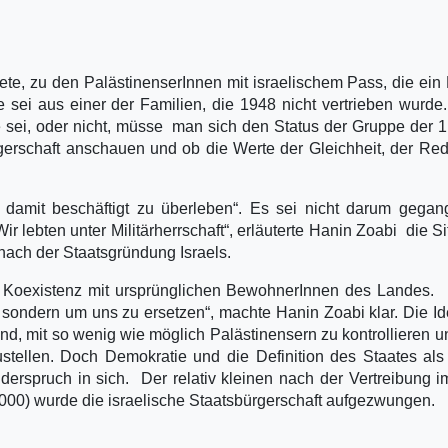
ete, zu den PalästinenserInnen mit israelischem Pass, die ein 
 sei aus einer der Familien, die 1948 nicht vertrieben wurd
e sei, oder nicht, müsse man sich den Status der Gruppe der 1
rgerschaft anschauen und ob die Werte der Gleichheit, der Re
 damit beschäftigt zu überleben“. Es sei nicht darum gega
ir lebten unter Militärherrschaft“, erläuterte Hanin Zoabi die Si
nach der Staatsgründung Israels.
ie Koexistenz mit ursprünglichen BewohnerInnen des Landes. 
 sondern um uns zu ersetzen“, machte Hanin Zoabi klar. Die I
Land, mit so wenig wie möglich Palästinensern zu kontrollieren u
stellen. Doch Demokratie und die Definition des Staates als
derspruch in sich. Der relativ kleinen nach der Vertreibung 
000) wurde die israelische Staatsbürgerschaft aufgezwungen.