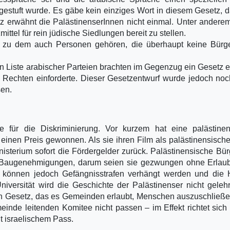
gestuft wurde. Es gäbe kein einziges Wort in diesem Gesetz, 
z erwähnt die PalästinenserInnen nicht einmal. Unter anderem
mittel für rein jüdische Siedlungen bereit zu stellen.
pt, zu dem auch Personen gehören, die überhaupt keine Bürg
n Liste arabischer Parteien brachten im Gegenzug ein Gesetz e
en Rechten einforderte. Dieser Gesetzentwurf wurde jedoch noc
sen.
 für die Diskriminierung. Vor kurzem hat eine palästinen
einen Preis gewonnen. Als sie ihren Film als palästinensische
nisterium sofort die Fördergelder zurück. Palästinensische Bür
e Baugenehmigungen, darum seien sie gezwungen ohne Erlaub
 können jedoch Gefängnisstrafen verhängt werden und die 
iversität wird die Geschichte der Palästinenser nicht geleh
 ein Gesetz, das es Gemeinden erlaubt, Menschen auszuschließe
inde leitenden Komitee nicht passen – im Effekt richtet sich
t israelischem Pass.