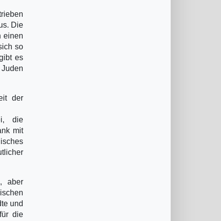
trieben
us. Die
n einen
sich so
gibt es
t Juden
eit der
i, die
ank mit
isches
licher
, aber
lischen
dte und
für die