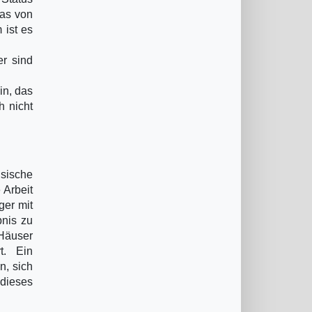
das von
 ist es
er sind
in, das
h nicht
sische
 Arbeit
ger mit
nis zu
Häuser
rt. Ein
n, sich
 dieses