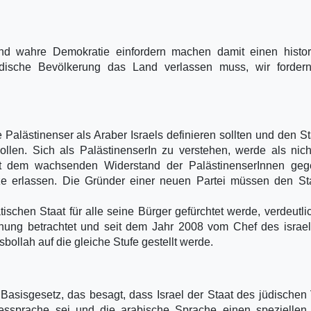
 und wahre Demokratie einfordern machen damit einen histo
dische Bevölkerung das Land verlassen muss, wir forder
Palästinenser als Araber Israels definieren sollten und den St
ollen. Sich als PalästinenserIn zu verstehen, werde als nich
mit dem wachsenden Widerstand der PalästinenserInnen geg
e erlassen. Die Gründer einer neuen Partei müssen den Sta
schen Staat für alle seine Bürger gefürchtet werde, verdeutli
ohung betrachtet und seit dem Jahr 2008 vom Chef des israe
ollah auf die gleiche Stufe gestellt werde.
 Basisgesetz, das besagt, dass Israel der Staat des jüdischen
essprache sei und die arabische Sprache einen speziellen 