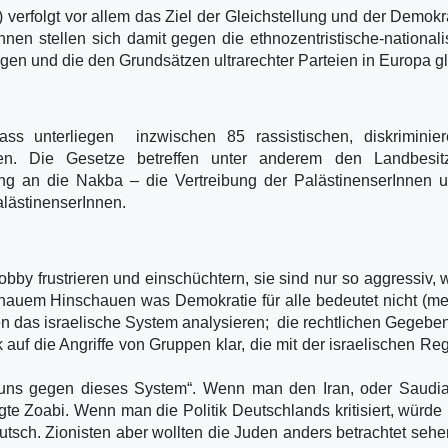
 verfolgt vor allem das Ziel der Gleichstellung und der Demokra
nnen stellen sich damit gegen die ethnozentristische-nationali
olgen und die den Grundsätzen ultrarechter Parteien in Europa gl
ass unterliegen inzwischen 85 rassistischen, diskriminie
en. Die Gesetze betreffen unter anderem den Landbesit
g an die Nakba – die Vertreibung der PalästinenserInnen u
alästinenserInnen.
obby frustrieren und einschüchtern, sie sind nur so aggressiv, w
nauem Hinschauen was Demokratie für alle bedeutet nicht (me
en das israelische System analysieren; die rechtlichen Gegebe
 auf die Angriffe von Gruppen klar, die mit der israelischen Re
n uns gegen dieses System“. Wenn man den Iran, oder Saudi
agte Zoabi. Wenn man die Politik Deutschlands kritisiert, würde 
tsch. Zionisten aber wollten die Juden anders betrachtet sehe