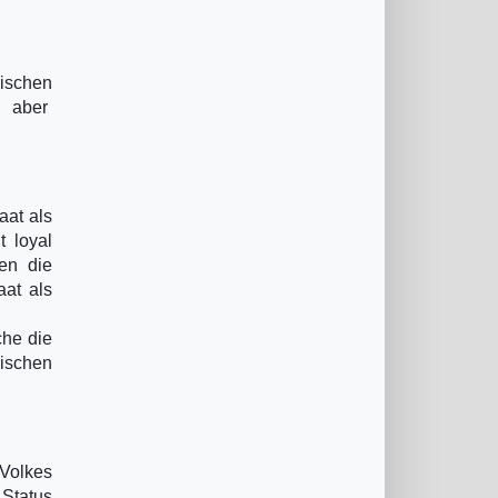
rischen
n aber
aat als
t loyal
en die
at als
che die
lischen
 Volkes
Status