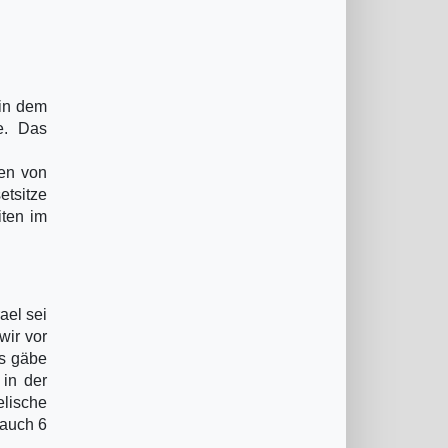
 in dem
e. Das
en von
etsitze
iten im
ael sei
wir vor
es gäbe
 in der
lische
 auch 6