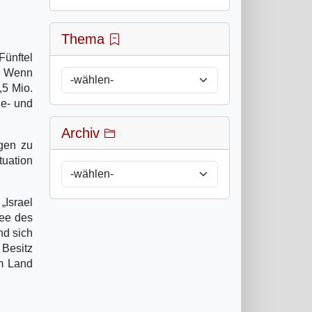
Thema
Fünftel
e. Wenn
,5 Mio.
de- und
Archiv
ngen zu
tuation
„Israel
dee des
nd sich
 Besitz
im Land