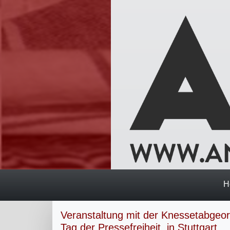
H
Veranstaltung mit der Knessetabgeor
Tag der Pressefreiheit, in Stuttgart