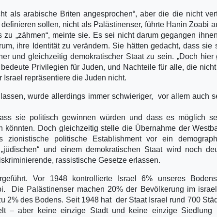
t als arabische Briten angesprochen“, aber die die nicht ver
definieren sollen, nicht als Palästinenser, führte Hanin Zoabi a
uns zu „zähmen“, meinte sie. Es sei nicht darum gegangen ihne
m, ihre Identität zu verändern. Sie hätten gedacht, dass sie 
her und gleichzeitig demokratischer Staat zu sein. „Doch hier 
edeute Privilegien für Juden, und Nachteile für alle, die nich
 Israel repräsentiere die Juden nicht.
lassen, wurde allerdings immer schwieriger, vor allem auch s
dass sie politisch gewinnen würden und dass es möglich se
den könnten. Doch gleichzeitig stelle die Übernahme der Westb
 zionistische politische Establishment vor ein demograph
jüdischen“ und einem demokratischen Staat wird noch deut
skriminierende, rassistische Gesetze erlassen.
rgeführt. Vor 1948 kontrollierte Israel 6% unseres Bodens
bi. Die Palästinenser machen 20% der Bevölkerung im israe
zu 2% des Bodens. Seit 1948 hat der Staat Israel rund 700 Stä
lt – aber keine einzige Stadt und keine einzige Siedlung 