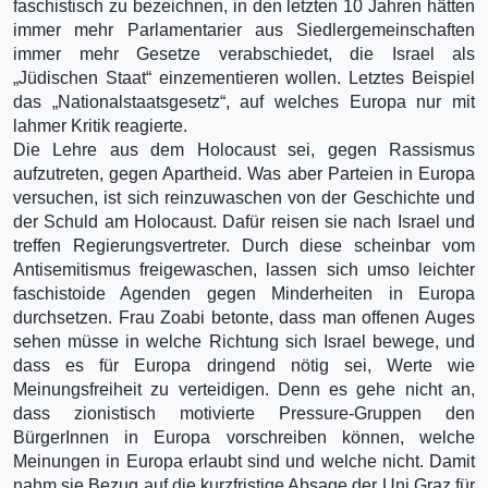
faschistisch zu bezeichnen, in den letzten 10 Jahren hätten
immer mehr Parlamentarier aus Siedlergemeinschaften
immer mehr Gesetze verabschiedet, die Israel als
„Jüdischen Staat“ einzementieren wollen. Letztes Beispiel
das „Nationalstaatsgesetz“, auf welches Europa nur mit
lahmer Kritik reagierte.
Die Lehre aus dem Holocaust sei, gegen Rassismus
aufzutreten, gegen Apartheid. Was aber Parteien in Europa
versuchen, ist sich reinzuwaschen von der Geschichte und
der Schuld am Holocaust. Dafür reisen sie nach Israel und
treffen Regierungsvertreter. Durch diese scheinbar vom
Antisemitismus freigewaschen, lassen sich umso leichter
faschistoide Agenden gegen Minderheiten in Europa
durchsetzen. Frau Zoabi betonte, dass man offenen Auges
sehen müsse in welche Richtung sich Israel bewege, und
dass es für Europa dringend nötig sei, Werte wie
Meinungsfreiheit zu verteidigen. Denn es gehe nicht an,
dass zionistisch motivierte Pressure-Gruppen den
BürgerInnen in Europa vorschreiben können, welche
Meinungen in Europa erlaubt sind und welche nicht. Damit
nahm sie Bezug auf die kurzfristige Absage der Uni Graz für