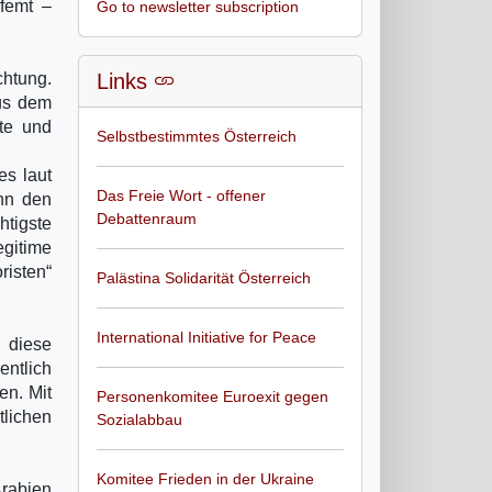
rfemt –
Go to newsletter subscription
chtung.
Links
aus dem
ete und
Selbstbestimmtes Österreich
es laut
Das Freie Wort - offener
enn den
Debattenraum
htigste
gitime
isten“
Palästina Solidarität Österreich
International Initiative for Peace
n diese
entlich
n. Mit
Personenkomitee Euroexit gegen
lichen
Sozialabbau
Komitee Frieden in der Ukraine
Arabien