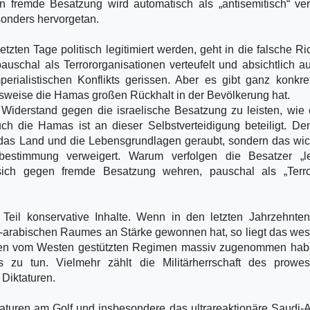
en fremde Besatzung wird automatisch als „antisemitisch“ ve
sonders hervorgetan.
zten Tage politisch legitimiert werden, geht in die falsche Ri
schal als Terrororganisationen verteufelt und absichtlich 
perialistischen Konflikts gerissen. Aber es gibt ganz konkr
sweise die Hamas großen Rückhalt in der Bevölkerung hat.
 Widerstand gegen die israelische Besatzung zu leisten, wie 
 Auch die Hamas ist an dieser Selbstverteidigung beteiligt. D
 das Land und die Lebensgrundlagen geraubt, sondern das wic
tbestimmung verweigert. Warum verfolgen die Besatzer „le
 sich gegen fremde Besatzung wehren, pauschal als „Terror
Teil konservative Inhalte. Wenn in den letzten Jahrzehnte
-arabischen Raumes an Stärke gewonnen hat, so liegt das wes
 den vom Westen gestützten Regimen massiv zugenommen habe
 zu tun. Vielmehr zählt die Militärherrschaft des prowest
 Diktaturen.
ktaturen am Golf und insbesondere das ultrareaktionäre Saudi-