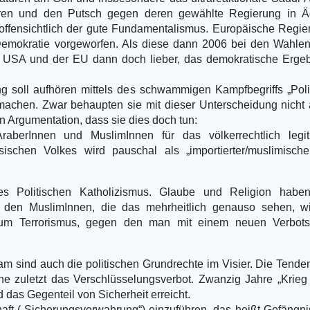
ren und den Putsch gegen deren gewählte Regierung in Ä
. offensichtlich der gute Fundamentalismus. Europäische Regi
emokratie vorgeworfen. Als diese dann 2006 bei den Wahlen
 USA und der EU dann doch lieber, das demokratische Ergeb
g soll aufhören mittels des schwammigen Kampfbegriffs „Poli
achen. Zwar behaupten sie mit dieser Unterscheidung nicht 
en Argumentation, dass sie dies doch tun:
aberInnen und MuslimInnen für das völkerrechtlich legiti
ischen Volkes wird pauschal als „importierter/muslimischer
es Politischen Katholizismus. Glaube und Religion habe
 Bei den MuslimInnen, die das mehrheitlich genauso sehen, w
zum Terrorismus, gegen den man mit einem neuen Verbots
am sind auch die politischen Grundrechte im Visier. Die Tend
he zuletzt das Verschlüsselungsverbot. Zwanzig Jahre „Krie
 das Gegenteil von Sicherheit erreicht.
aft („Sicherungsverwahrung“) einzuführen, das heißt Gefängn