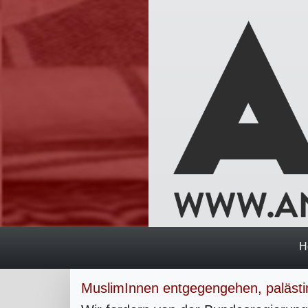
H
MuslimInnen entgegengehen, paläst