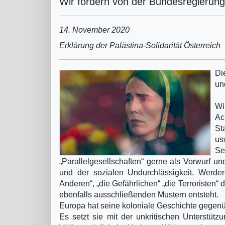
Wir fordern von der Bundesregierung
14. November 2020
Erklärung der Palästina-Solidarität Österreich
Di
un
Wi
Ac
St
us
S
„Parallelgesellschaften“ gerne als Vorwurf u
und der sozialen Undurchlässigkeit. Werden
Anderen“, „die Gefährlichen“ „die Terroristen“
ebenfalls ausschließenden Mustern entsteht.
Europa hat seine koloniale Geschichte gegenüb
Es setzt sie mit der unkritischen Unterstütz