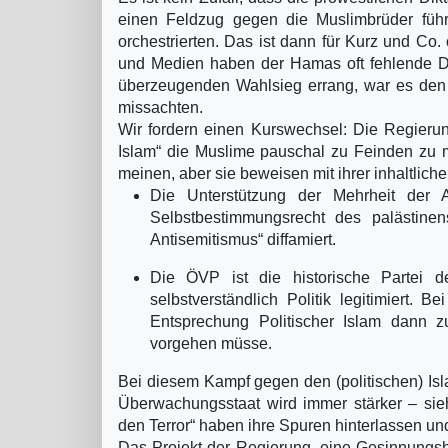
einen Feldzug gegen die Muslimbrüder füh
orchestrierten. Das ist dann für Kurz und Co
und Medien haben der Hamas oft fehlende D
überzeugenden Wahlsieg errang, war es den
missachten.
Wir fordern einen Kurswechsel: Die Regierun
Islam“ die Muslime pauschal zu Feinden zu m
meinen, aber sie beweisen mit ihrer inhaltlich
Die Unterstützung der Mehrheit der Ar
Selbstbestimmungsrecht des palästinens
Antisemitismus“ diffamiert.
Die ÖVP ist die historische Partei d
selbstverständlich Politik legitimiert.
Entsprechung Politischer Islam dann 
vorgehen müsse.
Bei diesem Kampf gegen den (politischen) Isl
Überwachungsstaat wird immer stärker – sie
den Terror“ haben ihre Spuren hinterlassen und
Das Projekt der Regierung, eine Gesinnungsh