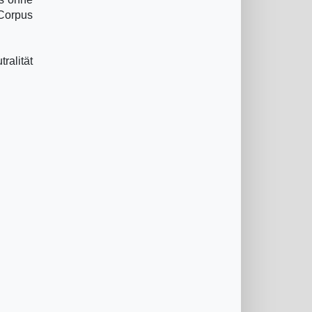
 Corpus
alität