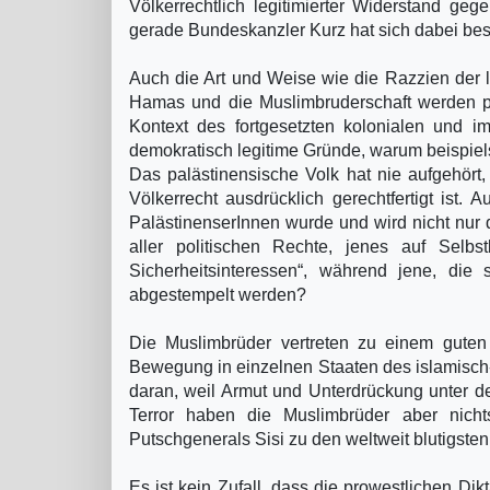
Völkerrechtlich legitimierter Widerstand geg
gerade Bundeskanzler Kurz hat sich dabei be
Auch die Art und Weise wie die Razzien der let
Hamas und die Muslimbruderschaft werden pau
Kontext des fortgesetzten kolonialen und im
demokratisch legitime Gründe, warum beispiel
Das palästinensische Volk hat nie aufgehört,
Völkerrecht ausdrücklich gerechtfertigt ist.
PalästinenserInnen wurde und wird nicht nur
aller politischen Rechte, jenes auf Selbs
Sicherheitsinteressen“, während jene, die
abgestempelt werden?
Die Muslimbrüder vertreten zu einem guten 
Bewegung in einzelnen Staaten des islamisch
daran, weil Armut und Unterdrückung unter
Terror haben die Muslimbrüder aber nichts
Putschgenerals Sisi zu den weltweit blutigsten
Es ist kein Zufall, dass die prowestlichen Di