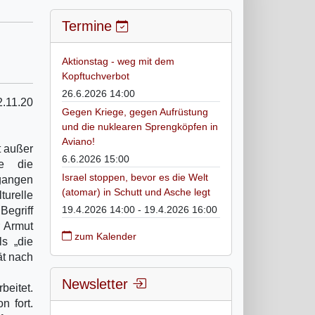
Termine
Aktionstag - weg mit dem
Kopftuchverbot
26.6.2026 14:00
2.11.20
Gegen Kriege, gegen Aufrüstung
und die nuklearen Sprengköpfen in
Aviano!
t außer
6.6.2026 15:00
te die
Israel stoppen, bevor es die Welt
egangen
(atomar) in Schutt und Asche legt
urelle
19.4.2026 14:00 - 19.4.2026 16:00
griff
r Armut
zum Kalender
ls „die
ät nach
Newsletter
beitet.
n fort.