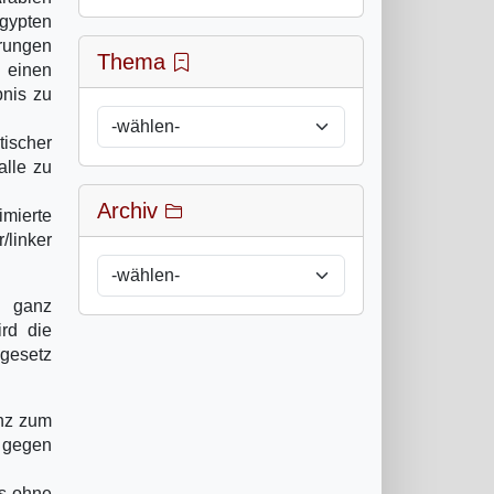
gypten
erungen
Thema
 einen
nis zu
tischer
alle zu
Archiv
mierte
/linker
n ganz
ird die
gesetz
enz zum
g gegen
is ohne