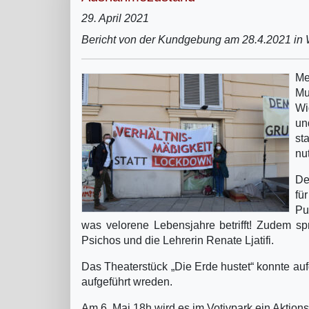
29. April 2021
Bericht von der Kundgebung am 28.4.2021 in
Me
Mu
Wi
un
st
nu
De
fü
Pu
was velorene Lebensjahre betrifft! Zudem sp
Psichos und die Lehrerin Renate Ljatifi.
Das Theaterstück „Die Erde hustet“ konnte auf
aufgeführt wreden.
Am 6. Mai 18h wird es im Votivpark ein Aktionst