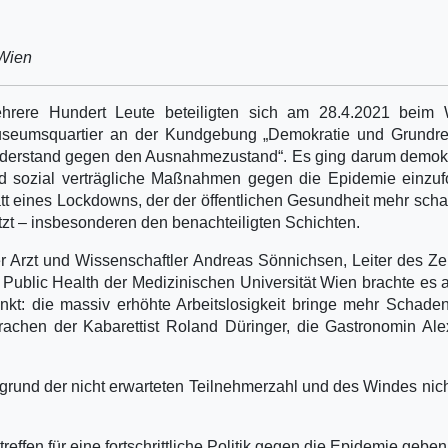
 Wien
hrere Hundert Leute beteiligten sich am 28.4.2021 beim 
seumsquartier an der Kundgebung „Demokratie und Grundre
derstand gegen den Ausnahmezustand“. Es ging darum demokr
d sozial verträgliche Maßnahmen gegen die Epidemie einzuf
att eines Lockdowns, der der öffentlichen Gesundheit mehr scha
tzt – insbesonderen den benachteiligten Schichten.
r Arzt und Wissenschaftler Andreas Sönnichsen, Leiter des Z
r Public Health der Medizinischen Universität Wien brachte es 
nkt: die massiv erhöhte Arbeitslosigkeit bringe mehr Schade
rachen der Kabarettist Roland Düringer, die Gastronomin Al
grund der nicht erwarteten Teilnehmerzahl und des Windes nicht
reffen für eine fortschrittliche Politik gegen die Epidemie geben