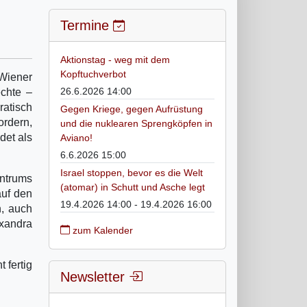
Termine
Aktionstag - weg mit dem
Kopftuchverbot
Wiener
26.6.2026 14:00
chte –
atisch
Gegen Kriege, gegen Aufrüstung
ordern,
und die nuklearen Sprengköpfen in
det als
Aviano!
6.6.2026 15:00
Israel stoppen, bevor es die Welt
entrums
(atomar) in Schutt und Asche legt
auf den
19.4.2026 14:00 - 19.4.2026 16:00
n, auch
exandra
zum Kalender
 fertig
Newsletter
.