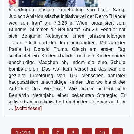
hinterfragen müssen Redebeitrag von Dalia Sarig,
Jüdisch Antizionistische Initiative vei der Demo "Hände
weg vom Iran" am 7.3.26 in Wien, organisiert vom
Bündnis "Stimmen für Neutralität" Am 28. Februar hat
sich Benjamin Netanyahu einen jahrzehntelangen
Traum erfüllt und den Iran bombardiert. Mit von der
Partie ist Donald Trump. Gleich am ersten Tag
schlachtet ein Kinderschänder und ein Kindermörder
unschuldige Mädchen ab, indem sie eine Schule
bombardieren. Das war kein Versehen, das war die
gezielte Ermordung von 160 Menschen darunter
hauptsächlich unschuldige Kinder. Und wo bleibt der
Aufschrei des Westens? Wie immer bedient sich
Benjamin Netanjahu einer bekannten Strategie: Er
aktiviert antimuslimische Feindbilder - die wir auch in
…
[weiterlesen]
1 / 219
1
2
3
·
10
·