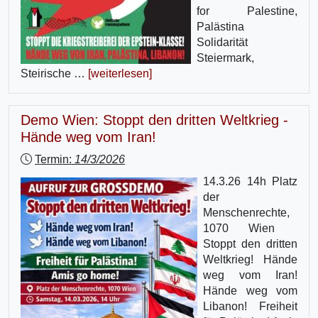
for Palestine,
Palästina
Solidarität
Steiermark,
Steirische …
[weiterlesen]
Demo Wien: Stoppt den dritten Weltkrieg -
Hände weg vom Iran!
Termin:
14/3/2026
14.3.26 14h Platz
der
Menschenrechte,
1070 Wien
Stoppt den dritten
Weltkrieg! Hände
weg vom Iran!
Hände weg vom
Libanon! Freiheit