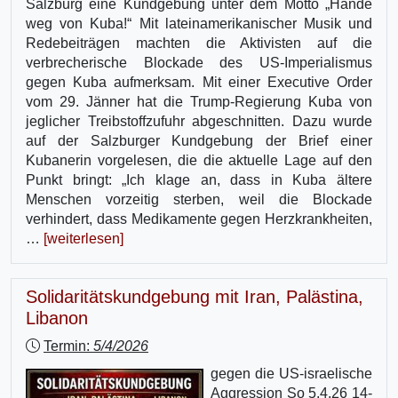
Salzburg eine Kundgebung unter dem Motto „Hände
weg von Kuba!“ Mit lateinamerikanischer Musik und
Redebeiträgen machten die Aktivisten auf die
verbrecherische Blockade des US-Imperialismus
gegen Kuba aufmerksam. Mit einer Executive Order
vom 29. Jänner hat die Trump-Regierung Kuba von
jeglicher Treibstoffzufuhr abgeschnitten. Dazu wurde
auf der Salzburger Kundgebung der Brief einer
Kubanerin vorgelesen, die die aktuelle Lage auf den
Punkt bringt: „Ich klage an, dass in Kuba ältere
Menschen vorzeitig sterben, weil die Blockade
verhindert, dass Medikamente gegen Herzkrankheiten,
…
[weiterlesen]
Solidaritätskundgebung mit Iran, Palästina,
Libanon
Termin:
5/4/2026
gegen die US-israelische
Aggression So 5.4.26 14-