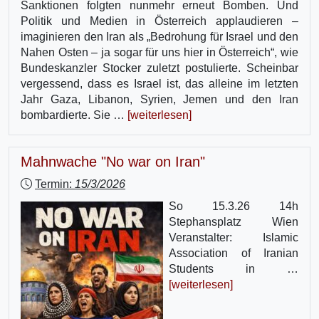
Sanktionen folgten nunmehr erneut Bomben. Und
Politik und Medien in Österreich applaudieren –
imaginieren den Iran als „Bedrohung für Israel und den
Nahen Osten – ja sogar für uns hier in Österreich“, wie
Bundeskanzler Stocker zuletzt postulierte. Scheinbar
vergessend, dass es Israel ist, das alleine im letzten
Jahr Gaza, Libanon, Syrien, Jemen und den Iran
bombardierte. Sie …
[weiterlesen]
Mahnwache "No war on Iran"
Termin:
15/3/2026
So 15.3.26 14h
Stephansplatz Wien
Veranstalter: Islamic
Association of Iranian
Students in …
[weiterlesen]