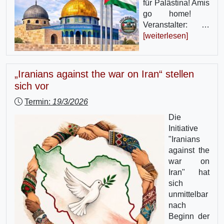
für Palästina! Amis
go home!
Veranstalter: …
[weiterlesen]
„Iranians against the war on Iran“ stellen
sich vor
Termin:
19/3/2026
Die
Initiative
"Iranians
against the
war on
Iran" hat
sich
unmittelbar
nach
Beginn der