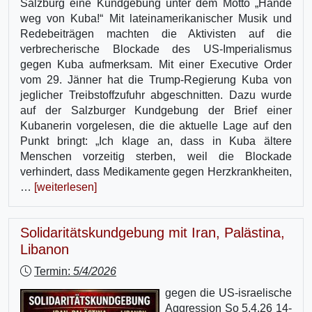
Salzburg eine Kundgebung unter dem Motto „Hände
weg von Kuba!“ Mit lateinamerikanischer Musik und
Redebeiträgen machten die Aktivisten auf die
verbrecherische Blockade des US-Imperialismus
gegen Kuba aufmerksam. Mit einer Executive Order
vom 29. Jänner hat die Trump-Regierung Kuba von
jeglicher Treibstoffzufuhr abgeschnitten. Dazu wurde
auf der Salzburger Kundgebung der Brief einer
Kubanerin vorgelesen, die die aktuelle Lage auf den
Punkt bringt: „Ich klage an, dass in Kuba ältere
Menschen vorzeitig sterben, weil die Blockade
verhindert, dass Medikamente gegen Herzkrankheiten,
…
[weiterlesen]
Solidaritätskundgebung mit Iran, Palästina,
Libanon
Termin:
5/4/2026
gegen die US-israelische
Aggression So 5.4.26 14-