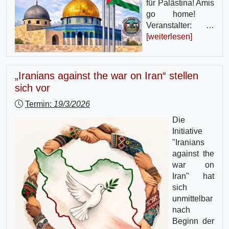
für Palästina! Amis
go home!
Veranstalter: …
[weiterlesen]
„Iranians against the war on Iran“ stellen
sich vor
Termin:
19/3/2026
Die
Initiative
"Iranians
against the
war on
Iran" hat
sich
unmittelbar
nach
Beginn der