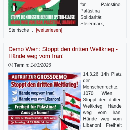
for Palestine,
Palästina
Solidarität
Steiermark,
Steirische …
[weiterlesen]
Demo Wien: Stoppt den dritten Weltkrieg -
Hände weg vom Iran!
Termin:
14/3/2026
14.3.26 14h Platz
der
Menschenrechte,
1070 Wien
Stoppt den dritten
Weltkrieg! Hände
weg vom Iran!
Hände weg vom
Libanon! Freiheit