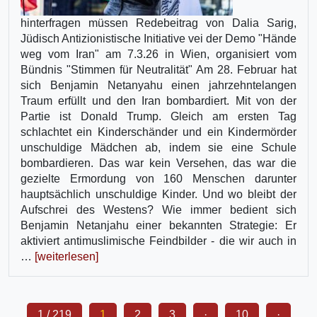
hinterfragen müssen Redebeitrag von Dalia Sarig,
Jüdisch Antizionistische Initiative vei der Demo "Hände
weg vom Iran" am 7.3.26 in Wien, organisiert vom
Bündnis "Stimmen für Neutralität" Am 28. Februar hat
sich Benjamin Netanyahu einen jahrzehntelangen
Traum erfüllt und den Iran bombardiert. Mit von der
Partie ist Donald Trump. Gleich am ersten Tag
schlachtet ein Kinderschänder und ein Kindermörder
unschuldige Mädchen ab, indem sie eine Schule
bombardieren. Das war kein Versehen, das war die
gezielte Ermordung von 160 Menschen darunter
hauptsächlich unschuldige Kinder. Und wo bleibt der
Aufschrei des Westens? Wie immer bedient sich
Benjamin Netanjahu einer bekannten Strategie: Er
aktiviert antimuslimische Feindbilder - die wir auch in
…
[weiterlesen]
1 / 219
1
2
3
·
10
·