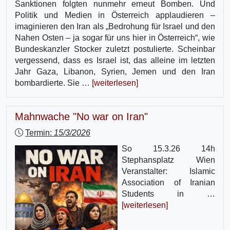
Sanktionen folgten nunmehr erneut Bomben. Und
Politik und Medien in Österreich applaudieren –
imaginieren den Iran als „Bedrohung für Israel und den
Nahen Osten – ja sogar für uns hier in Österreich“, wie
Bundeskanzler Stocker zuletzt postulierte. Scheinbar
vergessend, dass es Israel ist, das alleine im letzten
Jahr Gaza, Libanon, Syrien, Jemen und den Iran
bombardierte. Sie …
[weiterlesen]
Mahnwache "No war on Iran"
Termin:
15/3/2026
So 15.3.26 14h
Stephansplatz Wien
Veranstalter: Islamic
Association of Iranian
Students in …
[weiterlesen]