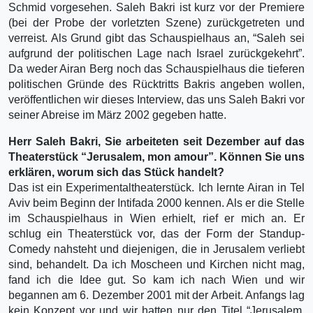
Schmid vorgesehen. Saleh Bakri ist kurz vor der Premiere
(bei der Probe der vorletzten Szene) zurückgetreten und
verreist. Als Grund gibt das Schauspielhaus an, “Saleh sei
aufgrund der politischen Lage nach Israel zurückgekehrt”.
Da weder Airan Berg noch das Schauspielhaus die tieferen
politischen Gründe des Rücktritts Bakris angeben wollen,
veröffentlichen wir dieses Interview, das uns Saleh Bakri vor
seiner Abreise im März 2002 gegeben hatte.
Herr Saleh Bakri, Sie arbeiteten seit Dezember auf das
Theaterstück “Jerusalem, mon amour”. Können Sie uns
erklären, worum sich das Stück handelt?
Das ist ein Experimentaltheaterstück. Ich lernte Airan in Tel
Aviv beim Beginn der Intifada 2000 kennen. Als er die Stelle
im Schauspielhaus in Wien erhielt, rief er mich an. Er
schlug ein Theaterstück vor, das der Form der Standup-
Comedy nahsteht und diejenigen, die in Jerusalem verliebt
sind, behandelt. Da ich Moscheen und Kirchen nicht mag,
fand ich die Idee gut. So kam ich nach Wien und wir
begannen am 6. Dezember 2001 mit der Arbeit. Anfangs lag
kein Konzept vor und wir hatten nur den Titel “Jerusalem,