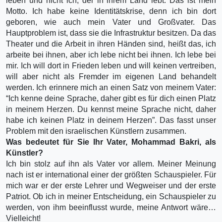
leben und nicht ich, der in ihrem Land lebt. Das ist mein
Motto. Ich habe keine Identitätskrise, denn ich bin dort
geboren, wie auch mein Vater und Großvater. Das
Hauptproblem ist, dass sie die Infrastruktur besitzen. Da das
Theater und die Arbeit in ihren Händen sind, heißt das, ich
arbeite bei ihnen, aber ich lebe nicht bei ihnen. Ich lebe bei
mir. Ich will dort in Frieden leben und will keinen vertreiben,
will aber nicht als Fremder im eigenen Land behandelt
werden. Ich erinnere mich an einen Satz von meinem Vater:
“Ich kenne deine Sprache, daher gibt es für dich einen Platz
in meinem Herzen. Du kennst meine Sprache nicht, daher
habe ich keinen Platz in deinem Herzen”. Das fasst unser
Problem mit den israelischen Künstlern zusammen.
Was bedeutet für Sie Ihr Vater, Mohammad Bakri, als
Künstler?
Ich bin stolz auf ihn als Vater vor allem. Meiner Meinung
nach ist er international einer der größten Schauspieler. Für
mich war er der erste Lehrer und Wegweiser und der erste
Patriot. Ob ich in meiner Entscheidung, ein Schauspieler zu
werden, von ihm beeinflusst wurde, meine Antwort wäre…
Vielleicht!