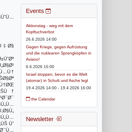
Events
§ÙˆÙ…
Aktionstag - weg mit dem
Kopftuchverbot
26.6.2026 14:00
…Ù‡Ø§
Gegen Kriege, gegen Aufrüstung
und die nuklearen Sprengköpfen in
±ÙˆØª
Aviano!
„Ø§Ø¹
6.6.2026 15:00
 Ù…Ù†
Israel stoppen, bevor es die Welt
ŠØ§Øª
(atomar) in Schutt und Asche legt
ŠÙ†ØŒ
19.4.2026 14:00 - 19.4.2026 16:00
ÙŠÙ†
¹Ø¯Ø¯
the Calendar
§Ù„Ù…
‚Ø§Ù„
§Ù„Ù…
Newsletter
ÙŠ Ùˆ
ªØ¯Ù…