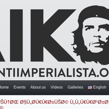
Home
Events
About us
Videos
Galleries
English
ÙŠÙ†ØŒ Ø§Ù„Ø­Ù€Ù€Ø±ÙŠØ© Ù„Ù„Ù€Ù€Ø¹Ø±Ø
Ø©