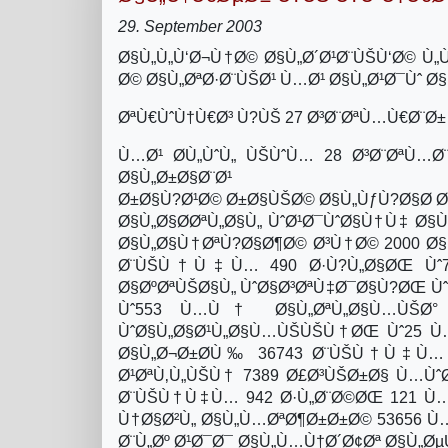
29. September 2003
Ø§Ù„Ù„Ù‘Ø¬Ù†Ø© Ø§Ù„Ø´Ø¹Ø¨ÙŠÙ‘Ø© Ù„
Ø© Ø§Ù„ØªØ·Ø¨ÙŠØ¹ Ù…Ø¹ Ø§Ù„Ø¹Ø¯Ùˆ Ø
ØªÙ€ÙˆÙ†Ù€Ø³ Ù?ÙŠ 27 Ø³Ø¨ØªÙ…Ù€Ø¨Ø±
Ù…Ø¹ Ø­Ù„ÙˆÙ„ ÙŠÙˆÙ… 28 Ø³Ø¨ØªÙ…
Ø§Ù„Ø±Ø§Ø¨Ø¹
Ø±Ø§Ù?Ø¹Ø© Ø±Ø§ÙŠØ© Ø§Ù„ÙƒÙ?Ø§Ø­ 
Ø§Ù„Ø§Ø­ØªÙ„Ø§Ù„ ÙˆØ¹Ø¯ÙˆØ§Ù†Ù‡ Ø
Ø§Ù„Ø§Ù†ØªÙ?Ø§Ø¶Ø© Ø³Ù†Ø© 2000 Ø
Ø¨ÙŠÙ†Ù‡Ù… 490 Ø·Ù?Ù„Ø§ØŒ Ùˆ73
Ø§ØºØªÙŠØ§Ù„ ÙˆØ§Ø³ØªÙ‡Ø¯Ø§Ù?ØŒ Ùˆ
Ùˆ553 Ù…Ù† Ø§Ù„ØªÙ„Ø§Ù…ÙŠØ° 
ÙˆØ§Ù„Ø§Ø¹Ù„Ø§Ù…ÙŠÙŠÙ†ØŒ Ùˆ25 Ù…
Ø§Ù„Ø¬Ø±Ø­Ù‰ 36743 Ø¨ÙŠÙ†Ù‡Ù… 41
Ø¹ØªÙ‚Ù„ÙŠÙ† 7389 Ø£Ø³ÙŠØ±Ø§ Ù…Ùˆ
Ø¨ÙŠÙ†Ù‡Ù… 942 Ø·Ù„Ø¨Ø©ØŒ 121 Ù…Ø
Ù†Ø§Ø²Ù„ Ø§Ù„Ù…ØªØ¶Ø±Ø±Ø© 53656 Ù…
Ø¨Ù„Øº Ø¹Ø¯Ø¯ Ø§Ù„Ù…Ù†Ø´Ø¢Øª Ø§Ù„Ø