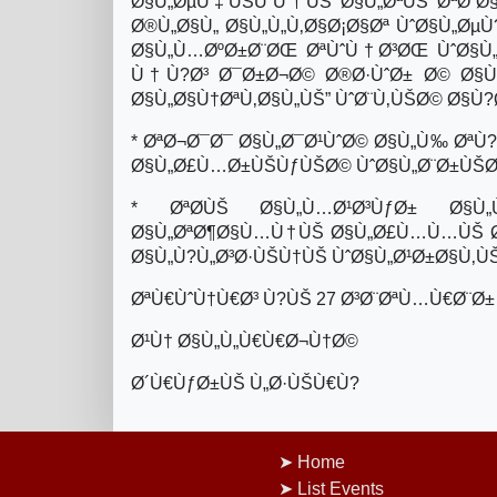
Ø§Ù„ØµÙ‡ÙŠÙˆÙ†ÙŠ Ø§Ù„ØªÙŠ ØªØ¨Ø
Ø®Ù„Ø§Ù„ Ø§Ù„Ù„Ù‚Ø§Ø¡Ø§Øª ÙˆØ§Ù„Øµ
Ø§Ù„Ù…ØºØ±Ø¨ØŒ ØªÙˆÙ†Ø³ØŒ ÙˆØ§Ù
Ù†Ù?Ø³ Ø¯Ø±Ø¬Ø© Ø®Ø·ÙˆØ± Ø© Ø§Ù„
Ø§Ù„Ø§Ù†ØªÙ‚Ø§Ù„ÙŠ” ÙˆØ¨Ù‚ÙŠØ© Ø§Ù?Ø
* ØªØ¬Ø¯Ø¯ Ø§Ù„Ø¯Ø¹ÙˆØ© Ø§Ù„Ù‰ ØªÙ?
Ø§Ù„Ø£Ù…Ø±ÙŠÙƒÙŠØ© ÙˆØ§Ù„Ø¨Ø±ÙŠØ
* ØªØ­ÙŠ Ø§Ù„Ù…Ø¹Ø³ÙƒØ± Ø§Ù„
Ø§Ù„ØªØ¶Ø§Ù…Ù†ÙŠ Ø§Ù„Ø£Ù…Ù…ÙŠ Ø§Ù
Ø§Ù„Ù?Ù„Ø³Ø·ÙŠÙ†ÙŠ ÙˆØ§Ù„Ø¹Ø±Ø§Ù‚ÙŠ
ØªÙ€ÙˆÙ†Ù€Ø³ Ù?ÙŠ 27 Ø³Ø¨ØªÙ…Ù€Ø¨Ø±
Ø¹Ù† Ø§Ù„Ù„Ù€Ù€Ø¬Ù†Ø©
Ø´Ù€ÙƒØ±ÙŠ Ù„Ø·ÙŠÙ€Ù?
Home
List Events