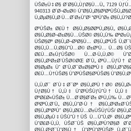
ÙŠØ±Ù‡Ø§ Ø¨Ø§Ù„ÙƒØ§Ù…Ù„ 7129 ÙƒÙ…
940313 Ø´Ø¬Ø±Ø© ÙˆØ§Ù„Ø§Ø³ØªÙŠÙ„Ø
Ù„ØµØ§Ù„Ø­ Ù…Ø´Ø±ÙˆØ¹ “Ø³ÙˆØ± Ø§Ù„Ù?
ØºÙŠØ± Ø£Ù† Ø§Ù„Ø§Ø­ØªÙ„Ø§Ù„ Ø§Ù
Ø§Ù„Ø§Ø¬Ø±Ø§Ù…ÙŠØ© Ø§Ù„Ù‰ ØªØ±ÙƒÙ
ÙŠØ§Øª Ø§Ù„Ø¬Ø³Ø§Ù… Ø§Ù„ØªÙŠ Ù‚Ø¯
Ø§Ù„Ù…Ù‚Ø§ÙˆÙ…Ø© Ø±ØºÙ… Ù…Ø§ ÙŠ
Ø£Ù…Ø±ÙƒÙŠØ© Ù…Ø·Ù„Ù‚Ø© Ùˆ
Ø§Ù„Ø¹Ø±Ø¨ÙŠØ©ØŒ Ø¨Ù„ ØªÙ…ÙƒÙ† Ø§
Ø§ØµØ± Ùˆ Ø¨Ù‚Ø¯Ø±Ø§ØªÙ‡ Ø§Ù„Ø°Ø
Ø£Ù…Ù†ÙŠØ§ ÙˆØ³ÙŠØ§Ø³ÙŠØ§ ÙˆØ§Ù‚Ø
Ù„Ù‚Ø¯ Ø´Ù‡Ø¯Øª Ø§Ù„Ø³Ù†Ø© Ø§Ù„Ø
ÙƒØ§Ù† Ù„Ù‡ ÙˆØ³ÙŠÙƒÙˆÙ† Ù„Ù‡ 
ØªØ£Ø«ÙŠØ± Ù…Ø¨Ø§Ø´Ø± Ø¹Ù„Ù‰ Ù…Ø³Ø
Ø³ØªÙ‚Ø¨Ù„ Ø§Ù„ÙˆØ·Ù† Ø§Ù„Ø¹Ø±Ø¨
Ø§Ù„ØºØ²Ùˆ Ø§Ù„Ø£Ù…Ø±ÙŠÙƒÙŠ/ Ø§Ù„Ø
Ø§Ù„ØµÙ‡ÙŠÙˆÙ†ÙŠ Ù…ÙˆÙ‚Ø¹ Ø§Ù„Øª
ÙˆØ£Ø·Ù„Ù‚ ÙŠØ¯ÙŠ Ø§Ù„Ø³Ù?Ø§Ø­ Ø
Ø§Ù„Ø¹Ø¯ÙˆØ§Ù† ÙˆØªÙˆØ³ÙŠØ¹ Ù„Ø¯Ù