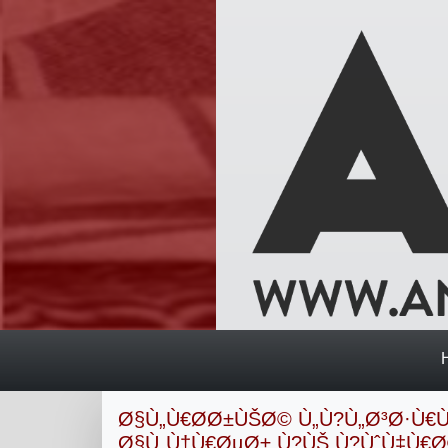
Ø§Ù„Ù€Ø­Ø±ÙŠØ© Ù„Ù?Ù„Ø³Ø·Ù€
Ø§Ù„Ù†Ù€ØµØ± Ù?ÙŠ Ù?ÙˆÙ‡Ù€