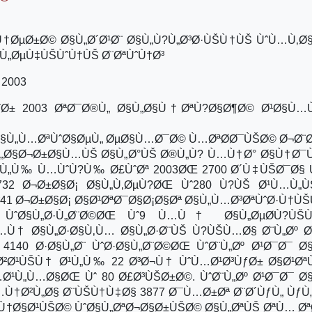
Ù†ØµØ±Ø© Ø§Ù„Ø´Ø¹Ø¨ Ø§Ù„Ù?Ù„Ø³Ø·ÙŠÙ†ÙŠ ÙˆÙ…Ù‚Ø
§Ù„ØµÙ‡ÙŠÙˆÙ†ÙŠ Ø¨ØªÙˆÙ†Ø³
 2003
Ø¨Ø± 2003 ØªØ¯Ø®Ù„ Ø§Ù„Ø§Ù†ØªÙ?Ø§Ø¶Ø© Ø¹Ø§Ù
Ø§Ù„Ù…ØªÙˆØ§ØµÙ„ ØµØ§Ù…Ø¯Ø© Ù…ØªØ­Ø¯ÙŠØ© Ø¬Ø¨Ø
§Ù„Ø§Ø¬Ø±Ø§Ù…ÙŠ Ø§Ù„Ø°ÙŠ Ø®Ù„Ù? Ù…Ù†Ø° Ø§Ù†Ø¯Ù
§Ù„Ù‰ Ù…ÙˆÙ?Ù‰ Ø£ÙˆØª 2003ØŒ 2700 Ø´Ù‡ÙŠØ¯Ø§
2 Ø¬Ø±Ø§Ø¡ Ø§Ù„Ù‚ØµÙ?ØŒ Ùˆ280 Ù?ÙŠ Ø¹Ù…Ù„Ù
41 Ø¬Ø±Ø§Ø¡ Ø§Ø¹ØªØ¯Ø§Ø¡Ø§Øª Ø§Ù„Ù…Ø³ØªÙˆØ·Ù†Ù
ÙˆØ§Ù„Ø·Ù„Ø¨Ø©ØŒ Ùˆ9 Ù…Ù† Ø§Ù„ØµØ­Ù?ÙŠ
Ù† Ø§Ù„Ø·Ø§Ù‚Ù… Ø§Ù„Ø·Ø¨ÙŠ Ù?ÙŠÙ…Ø§ Ø¨Ù„Øº Ø
40 Ø·Ø§Ù„Ø¨ ÙˆØ·Ø§Ù„Ø¨Ø©ØŒ ÙˆØ¨Ù„Øº Ø¹Ø¯Ø¯ Ø
Ø²Ø¹ÙŠÙ† Ø¹Ù„Ù‰ 22 Ø³Ø¬Ù† ÙˆÙ…Ø¹Ø³ÙƒØ± Ø§Ø¹ØªÙ
¹Ù„Ù…Ø§ØŒ Ùˆ 80 Ø£Ø³ÙŠØ±Ø©. ÙˆØ¨Ù„Øº Ø¹Ø¯Ø¯ Ø
Ù†Ø²Ù„Ø§ Ø¨ÙŠÙ†Ù‡Ø§ 3877 Ø¯Ù…Ø±Øª Ø¨Ø´ÙƒÙ„ ÙƒÙ„
µÙ†Ø§Ø¹ÙŠØ© ÙˆØ§Ù„ØªØ¬Ø§Ø±ÙŠØ© Ø§Ù„ØªÙŠ ØªÙ… Ø