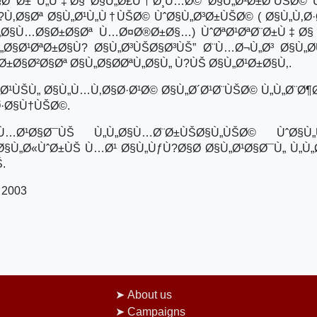
§Ø¯Ø± Ù„Ù‡Ø§ Ø§Ù„Ø£Ù†Ø¸Ù…Ø© Ø§Ù„Ø¹Ø±Ø¨ÙŠØ©
Ù?Ù‚Ø§Øª Ø§Ù„Ø¹Ù„Ù†ÙŠØ© ÙˆØ§Ù„Ø³Ø±ÙŠØ© ( Ø§Ù„Ù‚Ø
„Ø§Ù…Ø§Ø±Ø§Øª Ù…Ø¤Ø®Ø±Ø§…) ÙˆØªØ¹ØªØ¨Ø±Ù‡Ø§
Ø§Ø¹ØªØ±Ø§Ù? Ø§Ù„Ø³ÙŠØ§Ø³ÙŠ” Ø¨Ù…Ø¬Ù„Ø³ Ø§Ù„Ø
±Ø§Ø²Ø§Øª Ø§Ù„Ø§Ø­ØªÙ„Ø§Ù„ Ù?ÙŠ Ø§Ù„Ø¹Ø±Ø§Ù‚.
Ø¹ÙŠÙ„ Ø§Ù„Ù…Ù‚Ø§Ø·Ø¹Ø© Ø§Ù„Ø´Ø¹Ø¨ÙŠØ© Ù„Ù„Ø¨Ø¶
·Ø§Ù†ÙŠØ©.
Ù…Ø¹Ø§Ø¯ÙŠ Ù„Ù„Ø§Ù…Ø¨Ø±ÙŠØ§Ù„ÙŠØ© ÙˆØ§Ù
„Ø«ÙˆØ±ÙŠ Ù…Ø¹ Ø§Ù„ÙƒÙ?Ø§Ø­ Ø§Ù„Ø¹Ø§Ø¯Ù„ Ù„Ù„Ø
.
 2003
About us
Campaigns