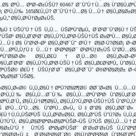
Ø§ ØªÙ… ØªØ¬Ø±ÙŠÙ? 60467 Ø¯ÙˆÙ†Ù…Ø§ ÙˆØ§Ù‚ØªÙ
§Ø¡ Ø¹Ù„Ù‰ 165Ø£Ù„Ù? Ø¯ÙˆÙ†Ù…Ø§ Ù…Ù† Ø§Ù„Ø§Ø±Ø
ØµÙ„” Ø§Ù„Ø¹Ù†ØµØ±ÙŠ.
„ØµÙ‡ÙŠÙˆÙ†ÙŠ Ù„Ù… ÙŠØªÙˆØµÙ„ Ø¨Ø¹Ø¯ÙˆØ§Ù†Ù
ŠØ¹ Ø§Ù„Ø´Ø¹Ø¨ Ø§Ù„Ù?Ù„Ø³Ø·ÙŠÙ†ÙŠ Ø±ØºÙ… Ø§Ù„Ø
Ù…Ù‡Ø§ ÙˆØ¹Ø¬Ø² Ø§Ù„Ø¹Ø¯Ùˆ Ø¹Ù† Ø§Ø·Ù?Ø§Ø¡ Ø¬Ø
Ù…ØªÙ„ÙƒÙ‡ Ù…Ù† Ø¹ØªØ§Ø¯ Ø¹Ø³ÙƒØ±ÙŠ ÙˆØ­Ù…Ø
ØªÙˆØ§Ø·Ø¤ Ø§Ù„Ø£Ù†Ø¸Ù…Ø© Ø§Ù„Ø±Ø¬Ø¹
Ù„Ø´Ø¹Ø¨ Ø§Ù„Ù?Ù„Ø³Ø·ÙŠÙ†ÙŠ Ø§Ù„Ø£Ø¹Ø²Ù„ ÙˆØ§Ù
§ØªÙŠØ© Ø£Ù† ÙŠÙƒØ¨Ø¯ Ø§Ù„Ø¹Ø¯Ùˆ Ø®Ø³Ø§Ø¦Ø± Ø
ªØµØ§Ø¯ÙŠØ§.
«Ø§Ù„Ø«Ø© Ù„Ù„Ø§Ù†ØªÙ?Ø§Ø¶Ø© Ø­Ø¯Ø«Ø§ Ù…Ù…Ù
Ø¹Ù„Ù‰ Ø§Ù„Ù…Ø¯Ù‰ Ø§Ù„Ù…ØªÙˆØ³Ø· ÙˆØ§Ù„Ø¨Ø
ªÙ‚Ø¨Ù„ Ø§Ù„Ù†Ø¶Ø§Ù„ Ø§Ù„Ù?Ù„Ø³Ø·ÙŠÙ†ÙŠ ÙˆØ¹Ù„
ÙŠ Ø¹Ù…ÙˆÙ…Ø§. ÙˆØªÙ…Ø«Ù„ Ù‡Ø°Ø§ Ø§Ù„Ø­Ø¯Ø«
£Ù†Ù‚Ù„ÙŠØ²ÙŠ Ù„Ù„Ø¹Ø±Ø§Ù‚ Ø§Ù„Ø°ÙŠ ÙˆÙ?Ø± Ù„Ù„Ø
Ù?ÙˆÙ‚ Ø§Ù„Ø§Ø³ØªØ±Ø§ØªÙŠØ¬ÙŠ Ù?ÙŠ Ø§Ù„Ù…Ù†Ø
´Ø§Ø±ÙˆÙ† Ù?ÙŠ ØªØµØ¹ÙŠØ¯ Ø¨Ø±Ø¨Ø±ÙŠ Ù„ÙˆØªØ
ˆØ§Ø¦Ø±Ù‡ Ø¨Ø§Ø¹Ø§Ø¯Ø© Ø§ÙƒØªØ³Ø§Ø­ ÙˆØ§Ø¨ØªÙ