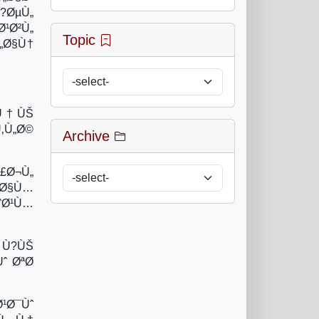
?ØµÙ„
¹Ø²Ù„
Topic
„Ø§Ù†
ŠÙ†ÙŠ
‚Ù„Ø©
Archive
£Ø¬Ù„
„Ø§Ù…
ˆØ¹Ù…
 Ù?ÙŠ
ˆ ØªØ
¹Ø¯Ùˆ