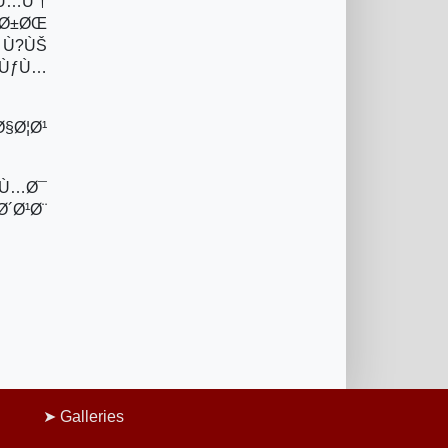
 Ù…Ù†
·Ø±ØŒ
 Ù?ÙŠ
­ÙƒÙ…
Ø§Ø¦Ø¹
„Ù…Ø¯
´Ø¹Ø¨
Galleries