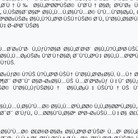
„Ø¨Ù†Ù‰ Ø§Ù„ØªØ­ØªÙŠØ© ÙˆØ¨Ù†Ø§Ø¡ Ø³ÙˆØ± Ù
„ Ù‚ÙŠØ§Ø¯Ø§Øª Ø§Ù„Ù…Ù‚Ø§ÙˆÙ…Ø© ÙˆÙ…ÙˆØ§ØµÙ„ Ø
ªØ­Ø±ÙŠØ± Ø§Ù„Ù?Ù„Ø³Ø·ÙŠÙ†ÙŠØ© Ø¨Ù„ ÙˆØ§Ù„Ø§Ø¹Ù
Ù‡ Ø¬Ø³Ø¯ÙŠØ§
…Ø´Ø±ÙˆØ· Ù„ÙƒÙ?Ø§Ø­ Ø§Ù„Ø´Ø¹Ø¨ Ø§Ù„Ù?Ù„Ø³Ø·Ù
 Ø§Ù„Ù…ØµÙŠØ± ÙˆØ¨Ù†Ø§Ø¡ Ø¯ÙˆÙ„ØªÙ‡ Ø§Ù„Ù…Ø³ØªÙ
·Ù†ÙŠ.
¹Ø±ÙƒØ© Ù?ÙŠ Ù?Ù„Ø³Ø·ÙŠÙ† ÙˆØ§Ù„Ø¹Ø±Ø§Ù‚ Ù…Ù† Ø
 Ø¶Ø¯ Ø¹Ø¯Ùˆ Ø§Ø¬Ø±Ø§Ù…ÙŠ Ù…Ø´ØªØ±Ùƒ Ù‡Ùˆ Ø§Ù
ƒÙŠØ© ÙˆØ§Ù„ÙƒÙŠØ§Ù† Ø§Ù„ØµÙ‡ÙŠÙˆÙ†ÙŠ Ù
§Ù„Ù…Ù‚Ø§ÙˆÙ…Ø© Ø§Ù„Ù…Ø³Ù„Ø­Ø© Ù„Ù„Ø§Ø­ØªÙ„Ø§Ù„
†Ø¯Ø¯ Ø¨ÙƒÙ„ Ù…Ø­Ø§ÙˆÙ„Ø§Øª ØªØ¬Ø±ÙŠÙ…Ù‡Ø§ Ø£Ù
Ø§ÙˆÙ…Ø© Ø£Ø®Ø·Ø§Ø± Ø§Ù„ØªØ·Ø¨ÙŠØ¹ Ù…Ø¹ Ø§Ù„Ø