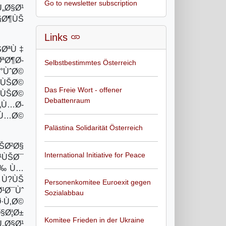
Go to newsletter subscription
„Ø§Ø¹
§Ø¶ÙŠ
Links
ŠØªÙ‡
ªØ¶Ø­
Selbstbestimmtes Österreich
°ÙˆØ©
§ÙŠØ©
Das Freie Wort - offener
ÙŠØ©
Debattenraum
„Ù…Ø­
¬Ù…Ø©
Palästina Solidarität Österreich
ŠØ²Ø§
International Initiative for Peace
¹ÙŠØ¯
Ù‰ Ù…
 Ù?ÙŠ
Personenkomitee Euroexit gegen
¹Ø¯Ùˆ
Sozialabbau
·Ù‚Ø©
§Ø¦Ø±
Komitee Frieden in der Ukraine
„Ø§Ø¹