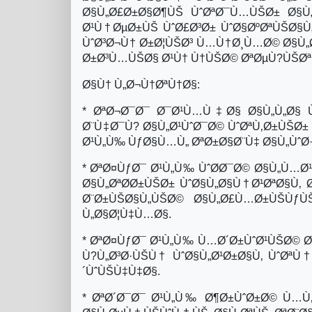
Ø§Ù„Ø£Ø±Ø§Ø¶ÙŠ ÙˆØªØ¯Ù…ÙŠØ± Ø§Ù
Ø¹Ù†ØµØ±ÙŠ ÙˆØ£Ø³Ø± ÙˆØ§ØºØªÙŠØ§Ù
ÙˆØ³Ø¬Ù† Ø±Ø¦ÙŠØ³ Ù…Ù†Ø¸Ù…Ø© Ø§Ù„Ø
Ø±Ø³Ù…ÙŠØ§ Ø¹Ù† Ù†ÙŠØ© ØªØµÙ?ÙŠØª
Ø§Ù† Ù„Ø¬Ù†ØªÙ†Ø§:
* ØªØ¬Ø¯Ø¯ Ø¯Ø¹Ù…Ù‡Ø§ Ø§Ù„Ù„Ø§ Ù
Ø¨Ù‡Ø¯Ù? Ø§Ù„Ø¹ÙˆØ¯Ø© ÙˆØªÙ‚Ø±ÙŠØ±
Ø¹Ù„Ù‰ ÙƒØ§Ù…Ù„ ØªØ±Ø§Ø¨Ù‡ Ø§Ù„ÙˆØ
* ØªØ¤ÙƒØ¯ Ø¹Ù„Ù‰ ÙˆØ­Ø¯Ø© Ø§Ù„Ù…Ø
Ø§Ù„ØªØ­Ø±ÙŠØ± ÙˆØ§Ù„Ø§Ù†Ø¹ØªØ§Ù‚
Ø¨Ø±ÙŠØ§Ù„ÙŠØ© Ø§Ù„Ø£Ù…Ø±ÙŠÙ
Ù„Ø§Ø¦Ù‡Ù…Ø§.
* ØªØ¤ÙƒØ¯ Ø¹Ù„Ù‰ Ù…Ø´Ø±ÙˆØ¹ÙŠØ© Ø
Ù?Ù„Ø³Ø·ÙŠÙ† ÙˆØ§Ù„Ø¹Ø±Ø§Ù‚ ÙˆØªÙ
´ÙˆÙŠÙ‡Ù‡Ø§.
* ØªØ´Ø¯Ø¯ Ø¹Ù„Ù‰ Ø¶Ø±ÙˆØ±Ø© Ù…Ù‚