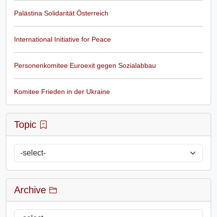
Palästina Solidarität Österreich
International Initiative for Peace
Personenkomitee Euroexit gegen Sozialabbau
Komitee Frieden in der Ukraine
Topic
Archive