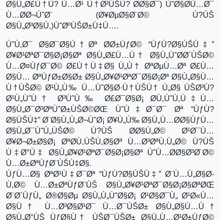
Ø§Ù„Ø£Ù†Ù? Ù…Ø¹ Ù†Ø²ÙŠÙ? Ø­Ø§Ø¯) ÙˆØ§Ø­Ù…Ø¯
Ù…Ø­Ø¬ÙˆØ¨ (Ø¥ØµØ§Ø¨Ø© Ù?ÙŠ
Ø§Ù„Ø³Ø§Ù‚)ÙˆØºÙŠØ±Ù‡Ù….
ÙˆÙ‚Ø¯ Ø§Ø¯Ø§Ù†Øª Ø­Ø±ÙƒØ© “ÙƒÙ?Ø§ÙŠÙ‡”
Ø¥Ø¹ØªØ¯Ø§Ø¡Ø§Øª Ø§Ù„Ø£Ù…Ù† Ø§Ù„ÙˆØ­Ø´ÙŠØ©
Ù…Ø¤ÙƒØ¯Ø© Ø£Ù†Ù‡Ø§ Ù„Ù† ØªØµÙ…Øª Ø£Ù…
Ø§Ù… ØªÙƒØ±Ø§Ø± Ø§Ù„Ø¥Ø¹ØªØ¯Ø§Ø¡Øª Ø§Ù„Ø§Ù…
Ù†ÙŠØ© Ø¹Ù„Ù‰ Ù…ÙˆØ§Ø·Ù†ÙŠÙ† Ù„Ø§ ÙŠØ³Ù?
Ø¹Ù„ÙˆÙ† Ø³ÙˆÙ‰ Ø£Ø¯Ø§Ø¡ Ø­Ù‚ÙˆÙ‚Ù‡Ù…
Ø§Ù„Ø¯Ø³ØªÙˆØ±ÙŠØ©ØŒ ÙˆÙ‡Ø¯Ø¯ Øª “ÙƒÙ?
Ø§ÙŠÙ‡” Ø¨Ø§Ù„Ù„Ø¬ÙˆØ¡ Ø¥Ù„Ù‰ Ø§Ù„Ù…Ø­Ø§ÙƒÙ…
Ø§Ù„Ø¯ÙˆÙ„ÙŠØ© Ù?ÙŠ Ø­Ø§Ù„Ø© Ø¹Ø¯Ù…
Ø¥Ø¬Ø±Ø§Ø¡ ØªØ­Ù‚ÙŠÙ‚Ø§Øª Ù…Ø³ØªÙ‚Ù„Ø© Ù?ÙŠ
Ù‡Ø°Ù‡ Ø§Ù„Ø¥Ø¹ØªØ¯Ø§Ø¡Ø§Øª ÙˆÙ…Ø­Ø§Ø³Ø¨Ø©
Ù…Ø±ØªÙƒØ¨ÙŠÙ‡Ø§.
ÙƒÙ…Ø§ ØªØ¹Ù‡Ø¯Øª “ÙƒÙ?Ø§ÙŠÙ‡” Ø¨Ù…Ù„Ø§Ø­
Ù‚Ø© Ù…Ø±ØªÙƒØ¨ÙŠ Ø§Ù„Ø¥Ø¹ØªØ¯Ø§Ø¡Ø§ØªØŒ
Ø¨Ø´ÙƒÙ„ Ø®Ø§Øµ Ø§Ù„Ù„ÙˆØ§Ø¡ Ø¹Ø§Ø¯Ù„ Ø¹Ø«Ù…
Ø§Ù† Ù…Ø³Ø§Ø¹Ø¯ Ù…Ø¯ÙŠØ± Ø§Ù„Ø§Ù…Ù†
Ø§Ù„Ø°ÙŠ ÙƒØ§Ù† ÙŠØ¯ÙŠØ± Ø§Ù„Ù…Ø¹Ø±ÙƒØ©