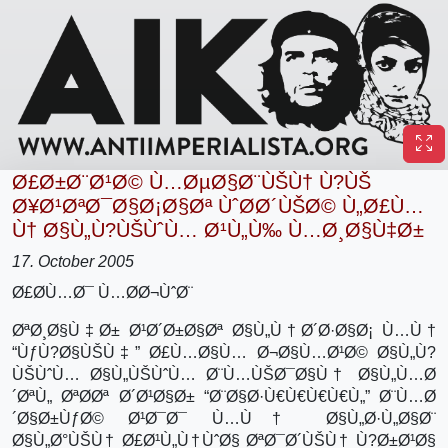
Ø£Ø±Ø¨Ø¹Ø© Ù…ØµØ§Ø¨ÙŠÙ† Ù?ÙŠ
Ø¥Ø¹ØªØ¯Ø§Ø¡Ø§Øª ÙˆØ­Ø´ÙŠØ© Ù„Ø£Ù…
Ù† Ø§Ù„Ù?ÙŠÙˆÙ… Ø¹Ù„Ù‰ Ù…Ø¸Ø§Ù‡Ø±
17. October 2005
Ø£Ø­Ù…Ø¯ Ù…Ø­Ø¬ÙˆØ¨
ØªØ¸Ø§Ù‡Ø± Ø¹Ø´Ø±Ø§Øª Ø§Ù„Ù†Ø´Ø·Ø§Ø¡ Ù…Ù†
“ÙƒÙ?Ø§ÙŠÙ‡” Ø£Ù…Ø§Ù… Ø¬Ø§Ù…Ø¹Ø© Ø§Ù„Ù?
ÙŠÙˆÙ… Ø§Ù„ÙŠÙˆÙ… Ø¨Ù…ÙŠØ¯Ø§Ù† Ø§Ù„Ù…Ø
´ØªÙ„ ØªØ­Øª Ø´Ø¹Ø§Ø± “Ø¨Ø§Ø·Ù€Ù€Ù€Ù€Ù„” Ø¨Ù…Ø
´Ø§Ø±ÙƒØ© Ø¹Ø¯Ø¯ Ù…Ù† Ø§Ù„Ø·Ù„Ø§Ø¨
Ø§Ù„Ø°ÙŠÙ† Ø£Ø¹Ù„Ù†ÙˆØ§ ØªØ¯Ø´ÙŠÙ† Ù?Ø±Ø¹Ø§