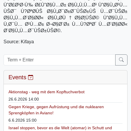
ÙˆØ£Ø¹Ø·Ù‰ Ø£ÙˆØ§Ù…Ø± Ø§Ù„Ù‚Ù…Ø¹ ÙˆØ§Ù„Ø¹Ù…
ÙŠØ¯ Ù?ØªØ­ÙŠ Ø§Ù„Ø¯Ø±Ø¯ÙŠØ±ÙŠ Ù…Ø¯ÙŠØ±
Ø§Ù„Ù…Ø¨Ø§Ø­Ø« Ø§Ù„Ø­Ù†Ø§Ø¦ÙŠØ© ÙˆØ§Ù„Ù…
Ù‚Ø¯Ù… Ø¹Ù…Ø± Ø¬Ø§Ø¨Ø± Ù…Ù?ØªØ´ Ù…Ø¨Ø§Ø­Ø«
Ø¨Ø§Ù„Ù…Ø¯ÙŠØ±ÙŠØ©.
Source: Kifaya
Events
Aktionstag - weg mit dem Kopftuchverbot
26.6.2026 14:00
Gegen Kriege, gegen Aufrüstung und die nuklearen
Sprengköpfen in Aviano!
6.6.2026 15:00
Israel stoppen, bevor es die Welt (atomar) in Schutt und