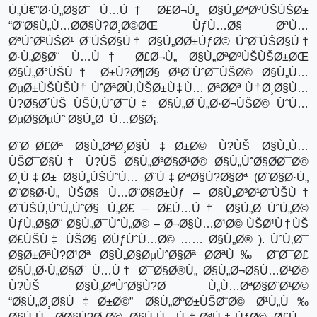
Ù„Ù€”Ø·Ù„Ø§Ø¨ Ù…Ù† Ø£Ø¬Ù„ Ø§Ù„ØªØºÙŠÙŠØ±
“Ø¨Ø§Ù„Ù…Ø­Ø§Ù?Ø¸Ø©ØŒ ÙƒÙ…Ø§ ØªÙ…
ØªÙˆØ²ÙŠØ¹ Ø¨ÙŠØ§Ù† Ø§Ù„Ø­Ø±ÙƒØ© ÙˆØ¨ÙŠØ§Ù†
Ø·Ù„Ø§Ø¨ Ù…Ù† Ø£Ø¬Ù„ Ø§Ù„ØªØºÙŠÙŠØ±ØŒ
Ø§Ù„Ø°ÙŠÙ† Ø±Ù?Ø¶Ø§ Ø¹Ø¨ÙˆØ¯ÙŠØ© Ø§Ù„Ù…
ØµØ±ÙŠÙŠÙ† ÙˆØªØ­Ù‚ÙŠØ±Ù‡Ù… ØªØ­Øª Ù†Ø¸Ø§Ù…
Ù?Ø§Ø´ÙŠ ÙŠÙ‚ÙˆØ¯Ù‡ Ø§Ù„Ø¨Ù„Ø·Ø¬ÙŠØ© ÙˆÙ…
ØµØ§ØµÙˆ Ø§Ù„Ø¯Ù…Ø§Ø¡.
Ø¨Ø¯Ø£Øª Ø§Ù„ØªØ¸Ø§Ù‡Ø±Ø© Ù?ÙŠ Ø§Ù„Ù…
ÙŠØ¯Ø§Ù† Ù?ÙŠ Ø§Ù„Ø³Ø§Ø¹Ø© Ø§Ù„ÙˆØ§Ø­Ø¯Ø©
Ø¸Ù‡Ø± Ø§Ù„ÙŠÙˆÙ… Ø¨Ù‡ØªØ§Ù?Ø§Øª (Ø¨Ø§Ø·Ù„
Ø¨Ø§Ø·Ù„ ÙŠØ§ Ù…Ø¨Ø§Ø±Ùƒ – Ø§Ù„Ø³Ø¹Ø¨ÙŠÙ†
Ø¨ÙŠÙ‚ÙˆÙ„ÙˆØ§ Ù„Ø£ – Ø£Ù…Ù† Ø§Ù„Ø¯ÙˆÙ„Ø©
ÙƒÙ„Ø§Ø¨ Ø§Ù„Ø¯ÙˆÙ„Ø© – Ø¬Ø§Ù…Ø¹Ø© ÙŠØ¹Ù†ÙŠ
Ø£ÙŠÙ‡ ÙŠØ§ Ø­ÙƒÙˆÙ…Ø© …… Ø§Ù„Ø® ). ÙˆÙ‚Ø¯
Ø§Ø±ØªÙ?Ø¹Øª Ø§Ù„Ø§ØµÙˆØ§Øª Ø­ØªÙ‰ Ø¨Ø¯Ø£
Ø§Ù„Ø·Ù„Ø§Ø¨ Ù…Ù† Ø¯Ø§Ø®Ù„ Ø§Ù„Ø¬Ø§Ù…Ø¹Ø©
Ù?ÙŠ Ø§Ù„ØªÙˆØ§Ù?Ø¯ Ù„Ù…ØªØ§Ø¨Ø¹Ø©
“Ø§Ù„Ø¸Ø§Ù‡Ø±Ø©” Ø§Ù„ØºØ±ÙŠØ¨Ø© Ø¹Ù„Ù‰