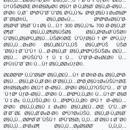
Ø§Ù„Ù…Ø­Ø§Ù?Ø¸Ø© Ø§Ù„Ù…Ù†ØªÙ‡ÙƒØ© Ø£Ù…
Ù†ÙŠØ§ØŒ Ø®Ø§ØµØ© Ø§Ù† Ø·Ù„Ø§Ø¨ Ø§Ù„Ø¬Ø§Ù…
Ø¹Ø© Ù‚Ø¯ ØªØ¹ÙˆØ¯ÙˆØ§ Ø¹Ù„Ù‰ ØªØ¸Ø§Ù‡Ø±Ø§Øª
Ø¯Ø§Ø®Ù„ Ø§Ù„Ø­Ø±Ù… ØªØªØ±Ø§ÙˆØ­
Ø§Ø¹Ø¯Ø§Ø¯Ù‡Ø§ Ù…Ù† 300 Ø§Ù„Ù‰ 700 Ø·Ø§Ù„Ø¨
Ø¶Ø¯ Ø§Ù„Ù‚Ø¶Ø§ÙŠØ§ Ø§Ù„Ø¹Ø±Ø¨ÙŠØ©
ÙˆØ§Ù„Ø§Ø³Ù„Ø§Ù…ÙŠØ©ØŒ ÙˆÙƒØ§Ù†Øª ØªÙ„Ùƒ
Ø§Ù„Ù…Ø±Ø© Ø§Ù„Ø£ÙˆÙ„ÙŠ Ø§Ù„ØªÙŠ ÙŠØ
´Ø§Ù‡Ø¯ÙˆÙ† Ù…Ø·Ø§Ù„Ø¨ Ø§Ù„ØªØºÙŠÙŠØ± Ø£Ù…
Ø§Ù… Ø¹ÙŠÙˆÙ†Ù‡Ù… ÙˆØ¨Ø¬Ø±Ø£Ø© Ù…
Ø¹Ù‡ÙˆØ¯Ø© Ù…Ù† Ø§Ù„Ø­Ø±ÙƒØ©.
Ø£Ø­Ø³Øª Ù‚ÙˆØ§Øª Ø§Ù„Ø£Ù…Ù† Ø¨Ø®Ø·Ø± Ø§Ù„ØªØ­
Ø§Ù… Ø§Ù„Ø·Ù„Ø¨Ø© Ø¨Ø§Ù„Ù…ØªØ¸Ø§Ù‡Ø±ÙŠÙ†ØŒ
Ø®Ø§ØµØ© Ø£Ù† Ø¬Ø§Ù…Ø¹Ø© Ø§Ù„Ù?ÙŠÙˆÙ… Ø¯Ø
´Ù†Øª ÙƒØ¬Ø§Ù…Ø¹Ø© Ù…Ø³ØªÙ‚Ù„Ø© Ù…Ù†Ø° Ø§Ø
´Ù‡Ø± Ù‚Ù„ÙŠÙ„Ø© Ù…Ø³ØªÙ‚Ù„Ø© Ø¹Ù† Ø¬Ø§Ù…
Ø¹Ø© Ø§Ù„Ù‚Ø§Ù‡Ø±Ø© Ø§Ù„Ø£Ù…ØŒ ÙˆÙ…Ø¹
Ø¨Ø¯Ø£ Ø§Ù„Ø´Ø±Ø·Ø© ØªÙ?Ø±ÙŠÙ‚ Ø§Ù„Ø·Ù„Ø§Ø¨
Ø§Ù„Ù…Ø­ØªØ´Ø¯ÙŠÙ† Ø³ÙˆØ§Ø¡ Ù„Ù…Ø´Ø§Ù‡Ø¯Ø©
Ø§Ù„Ù…Ø¹Ø±Ø¶ Ø§Ù„Ù…ØµØ§Ø­Ø¨ Ù„Ù„Ù…