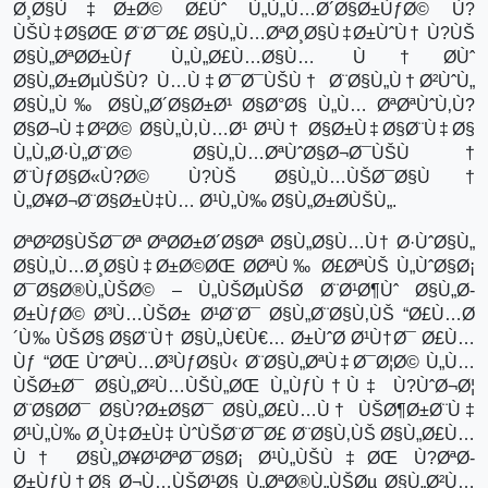
Ø¸Ø§Ù‡Ø±Ø© Ø£Ùˆ Ù„Ù„Ù…Ø´Ø§Ø±ÙƒØ© Ù?
ÙŠÙ‡Ø§ØŒ Ø¨Ø¯Ø£ Ø§Ù„Ù…ØªØ¸Ø§Ù‡Ø±ÙˆÙ† Ù?ÙŠ
Ø§Ù„ØªØ­Ø±Ùƒ Ù„Ù„Ø£Ù…Ø§Ù… Ù†Ø­Ùˆ
Ø§Ù„Ø±ØµÙŠÙ? Ù…Ù‡Ø¯Ø¯ÙŠÙ† Ø¨Ø§Ù„Ù†Ø²ÙˆÙ„
Ø§Ù„Ù‰ Ø§Ù„Ø´Ø§Ø±Ø¹ Ø§Ø°Ø§ Ù„Ù… ØªØªÙˆÙ‚Ù?
Ø§Ø¬Ù‡Ø²Ø© Ø§Ù„Ù‚Ù…Ø¹ Ø¹Ù† Ø§Ø±Ù‡Ø§Ø¨Ù‡Ø§
Ù„Ù„Ø·Ù„Ø¨Ø© Ø§Ù„Ù…ØªÙˆØ§Ø¬Ø¯ÙŠÙ†
Ø¨ÙƒØ§Ø«Ù?Ø© Ù?ÙŠ Ø§Ù„Ù…ÙŠØ¯Ø§Ù†
Ù„Ø¥Ø¬Ø¨Ø§Ø±Ù‡Ù… Ø¹Ù„Ù‰ Ø§Ù„Ø±Ø­ÙŠÙ„.
ØªØ²Ø§ÙŠØ¯Øª ØªØ­Ø±Ø´Ø§Øª Ø§Ù„Ø§Ù…Ù† Ø·ÙˆØ§Ù„
Ø§Ù„Ù…Ø¸Ø§Ù‡Ø±Ø©ØŒ Ø­ØªÙ‰ Ø£ØªÙŠ Ù„ÙˆØ§Ø¡
Ø¯Ø§Ø®Ù„ÙŠØ© – Ù„ÙŠØµÙŠØ­ Ø¨Ø¹Ø¶Ùˆ Ø§Ù„Ø­
Ø±ÙƒØ© Ø³Ù…ÙŠØ± Ø¹Ø¨Ø¯ Ø§Ù„Ø¨Ø§Ù‚ÙŠ “Ø£Ù…Ø
´Ù‰ ÙŠØ§ Ø§Ø¨Ù† Ø§Ù„Ù€Ù€… Ø±ÙˆØ­ Ø¹Ù†Ø¯ Ø£Ù…
Ùƒ “ØŒ ÙˆØªÙ…Ø³ÙƒØ§Ù‹ Ø¨Ø§Ù„ØªÙ‡Ø¯Ø¦Ø© Ù„Ù…
ÙŠØ±Ø¯ Ø§Ù„Ø²Ù…ÙŠÙ„ØŒ Ù„ÙƒÙ†Ù‡ Ù?ÙˆØ¬Ø¦
Ø¨Ø§Ø­Ø¯ Ø§Ù?Ø±Ø§Ø¯ Ø§Ù„Ø£Ù…Ù† ÙŠØ¶Ø±Ø¨Ù‡
Ø¹Ù„Ù‰ Ø¸Ù‡Ø±Ù‡ ÙˆÙŠØ¨Ø¯Ø£ Ø¨Ø§Ù‚ÙŠ Ø§Ù„Ø£Ù…
Ù† Ø§Ù„Ø¥Ø¹ØªØ¯Ø§Ø¡ Ø¹Ù„ÙŠÙ‡ØŒ Ù?ØªØ­
Ø±ÙƒÙ†Ø§ Ø¬Ù…ÙŠØ¹Ø§ Ù„ØªØ®Ù„ÙŠØµ Ø§Ù„Ø²Ù…