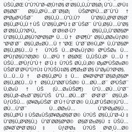
ÙŠÙ„ØŒ ÙˆÙ?ÙˆØ¬Ø¦Ù†Ø§ Ø¨Ø§Ù„Ù„ÙˆØ§Ø¡ ÙˆÙ…Ø¹Ù‡
Ø§Ø­Ø¯ Ø§Ù„Ø¹Ù…Ø¯Ø§Ø¡ ÙŠØªØ¹Ù…Ø¯ÙˆÙ†
ØªØµØ¹ÙŠØ¯ Ø§Ù„Ù…ÙˆÙ‚Ù? ÙˆØ§Ù„Ø³Ø¨Ø§Ø¨
Ø§Ù„Ø¹Ù„Ù†ÙŠ ÙˆØ§Ù„ØªÙ‡Ø¯ÙŠØ¯ ÙˆÙ‚Ø§Ù…ÙˆØ§
Ø¨Ø§Ù„Ù?Ø¹Ù„ Ø¨Ø®Ø·Ù? Ø§Ù„Ù„ÙˆØ­Ø§Øª
ÙˆØ§Ù„Ù„Ø§Ù?ØªØ§Øª Ù…Ù† Ø¹Ø¶Ùˆ Ø§Ù„Ø­Ø±ÙƒØ©
“Ø¹Ø¨Ø¯ Ø§Ù„Ø±Ø­Ù…Ù†”ØŒ ÙˆØ¯Ø®Ù„Øª Ù‚ÙˆØ§Øª
Ø§Ù„Ø§Ù…Ù† Ù?ÙŠ Ù…Ø¹Ø±ÙƒØ© ØºÙŠØ± Ù…
ØªÙƒØ§Ù?Ø¦Ø© Ù…Ø¹Ù†Ø§ØŒ Ù„ÙŠÙ‚Ø¹ Ù…Ù†
ÙŠÙ…Ø³ÙƒÙˆÙ† Ø¨Ù‡ Ù?ÙŠ Ø­Ù„Ù‚Ø© ØµØºÙŠØ±Ø©
ÙŠØ´Ø¨Ø¹ÙˆÙ†Ù‡ Ù?ÙŠÙ‡Ø§ Ø¶Ø±Ø¨Ø§ ÙˆØµÙ?Ø¹Ø§.
Ù…Ù…Ù† Ø·Ø§Ù„ØªÙ‡Ù… Ø¥Ø¹ØªØ¯Ø§Ø¡Ø§Øª
Ø§Ù„Ø£Ù…Ù† Ø§Ù„ÙˆØ­Ø´ÙŠØ© Ù…Ø­Ù…Ø¯ Ø³ÙŠØ¯
Ù‚Ø±Ù†ÙŠ (Ù…Ø±ÙŠØ¶) ÙˆÙ…Ø­Ù…ÙˆØ¯
Ø§Ù„Ø¬Ø±Ø¯Ø§ÙˆÙŠ ÙˆÙ…Ø­Ù…Ø¯ Ø¹Ø¨Ø¯ Ø§Ù„Ø­
ÙƒÙŠÙ… (Ø¥ØµÙŠØ¨ Ø¨Ù†ÙˆØ¨Ø© Ù‚Ù„Ø¨ÙŠØ©)ÙˆÙ…
Ø­Ù…ÙˆØ¯ Ù…Ø­Ø±Ù… ÙˆØ¹ØµØ§Ù…
Ø§Ù„Ø²Ù‡ÙŠØ±ÙŠ(Ø¥ØµØ§Ø¨Ø© Ù?ÙŠ Ø§Ù„ÙˆØ¬Ù‡
ÙˆØ§Ù„Ø³Ø§Ù‚) ÙˆØ´Ø­Ø§ØªØ© Ø§Ø¨Ø±Ø§Ù‡ÙŠÙ…
(Ø¥Ø´ØªØ¨Ø§Ù‡ ÙƒØ³Ø± Ù?ÙŠ Ø¹Ø¸Ù…Ø©