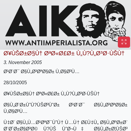
Ø¥ÙŠØ±Ø§Ù† ØªØ«Ø£Ø± Ù„Ù?Ù„Ø³Ø·ÙŠÙ†
3. November 2005
Ø¹Ø¨Ø¯ Ø§Ù„Ø³ØªØ§Ø± Ù‚Ø§Ø³Ù…
28/10/2005
Ø¥ÙŠØ±Ø§Ù† ØªØ«Ø£Ø± Ù„Ù?Ù„Ø³Ø·ÙŠÙ†
Ø§Ù„Ø¨Ø±ÙˆÙ?ÙŠØ³ÙˆØ± Ø¹Ø¨Ø¯ Ø§Ù„Ø³ØªØ§Ø±
Ù‚Ø§Ø³Ù…
Ù‡Ø¨ Ø§Ù„Ù…Ø¹ØªØ¯ÙˆÙ† Ù…Ù† Ø£Ù‡Ù„ Ø§Ù„ØºØ±Ø¨
Ø¨Ø´Ø±Ø§Ø³Ø© Ù?ÙŠ ÙˆØ¬Ù‡ Ø§Ù„Ø±Ø¦ÙŠØ³