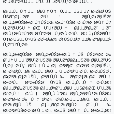
Ø¨ÙŠÙˆØªÙ‡Ù… ÙˆÙ…Ù…ØªÙ„ÙƒØ§ØªÙ‡Ù….
Ø§Ù„Ù…Ù‡Ù… Ø£Ù†Ù‡ Ù„Ù… ÙŠÙ‚Ù? Ø¹Ø±Ø¨ÙŠ
ÙŠØ¯Ø§Ù?Ø¹ Ø¹Ù† Ø§Ù„Ø±Ø¦ÙŠØ³
Ø§Ù„Ø¥ÙŠØ±Ø§Ù†ÙŠØŒ Ø£Ùˆ ÙŠØ¯Ø§Ù?Ø¹ Ø¹Ù† Ù?
Ù„Ø³Ø·ÙŠÙ†ØŒ ÙˆÙƒØ£Ù† Ø§Ù„Ø¹Ø±Ø¨ Ù‚Ø¯
Ø§ÙƒØªÙ?ÙˆØ§ Ø¨ÙˆØ¹Ø¯ Ù„Ø¥Ù‚Ø§Ù…Ø© ÙƒÙŠØ§Ù†
Ù‡Ø²ÙŠÙ„ Ù?ÙŠ Ø­Ø¬Ø±Ø© Ø¶ÙŠÙ‚Ø© Ù„Ø§ ØªØµÙ„Ø­
Ù„Ø¯ÙˆÙ„Ø©.
Ø§Ù„Ø±Ø¦ÙŠØ³ Ø§Ù„Ø¥ÙŠØ±Ø§Ù†ÙŠ ÙŠØªØ­Ø¯Ø«
Ø¹Ù† Ù…ÙˆØ¶ÙˆØ¹ÙŠØ© Ø§Ù„ØªØ§Ø±ÙŠØ® Ø§Ù„ØªÙŠ
Ù„Ø§ Ø´Ùƒ Ø£Ù†Ù‡Ø§ ØªØ¶Ø¹ Ø¥Ø³Ø±Ø§Ø¦ÙŠÙ„
Ø¯Ø§Ø¦Ù…Ø§ Ø£Ù…Ø§Ù… Ù…Ø³ØªÙ‚Ø¨Ù„ Ø¹ØµÙŠØ¨.
Ø¥Ø³Ø±Ø§Ø¦ÙŠÙ„ ØªØ¨Ù‚Ù‰ Ø¹Ø¨Ø§Ø±Ø© Ø¹Ù†
Ø¬Ø³Ù… ØºØ±ÙŠØ¨ Ù?ÙŠ Ø§Ù„Ù…Ù†Ø·Ù‚Ø©
Ø§Ù„Ø¹Ø±Ø¨ÙŠØ© Ø§Ù„Ø¥Ø³Ù„Ø§Ù…ÙŠØ©ØŒ ÙˆÙ„Ø§
Ø£Ø¸Ù† Ø£Ù† Ø§Ù„Ù‚ÙˆØ© Ø§Ù„Ø¹Ø³ÙƒØ±ÙŠØ©
Ø³ØªØ¬Ø¨Ø± Ù‡Ø°Ø§ Ø§Ù„Ø¹Ù…Ù„Ø§Ù‚ Ø§Ù„Ù…
ØªØ±Ø§Ù…ÙŠ Ø§Ù„Ø£Ø·Ø±Ø§Ù? Ø¹Ù„Ù‰
Ø§Ø³ØªÙŠØ¹Ø§Ø¨Ù‡Ø§. Ø£ÙŠ Ø£Ù† Ù…Ø³Ø£Ù„Ø©