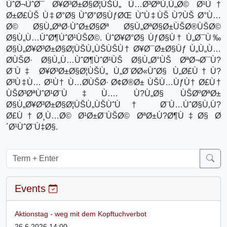
ÙˆØ¬ÙˆØ¯ Ø¥Ø³Ø±Ø§Ø¦ÙŠÙ„ Ù…Ø³ØªÙ‚Ù„Ø© Ø¹Ù†
Ø±Ø£ÙŠ Ù‡Ø°Ø§ ÙˆØ°Ø§ÙƒØŒ ÙˆÙ‡ÙŠ Ù?ÙŠ Ø°Ù…
Ø© Ø§Ù„ØªØ·ÙˆØ±Ø§Øª Ø§Ù„ØªØ§Ø±ÙŠØ®ÙŠØ©
Ø§Ù„Ù…ÙˆØ¶ÙˆØ¹ÙŠØ©. ÙˆØ¥Ø°Ø§ ÙƒØ§Ù† Ù„Ø¯Ù‰
Ø§Ù„Ø¥Ø³Ø±Ø§Ø¦ÙŠÙ„ÙŠÙŠÙ† Ø¥Ø¯Ø±Ø§Ùƒ Ù„Ù„Ù…
Ø­ÙŠØ· Ø§Ù„Ù…ÙˆØ¶ÙˆØ¹ÙŠ Ø§Ù„Ø°ÙŠ ØªØ¬Ø¯Ù?
Ø¨Ù‡ Ø¥Ø³Ø±Ø§Ø¦ÙŠÙ„ Ù„Ø¨Ø­Ø«ÙˆØ§ Ù„Ø£Ù†Ù?
Ø³Ù‡Ù… Ø¹Ù† Ù…Ø­ÙŠØ· Ø¢Ø®Ø± ÙŠÙ…ÙƒÙ† Ø£Ù†
ÙŠØ³ØªÙˆØ¹Ø¨Ù‡Ù…. Ù?Ù„Ø§ ÙŠØºØªØ±
Ø§Ù„Ø¥Ø³Ø±Ø§Ø¦ÙŠÙ„ÙŠÙˆÙ† Ø¨Ù…ÙˆØ§Ù‚Ù?
Ø£Ù†Ø¸Ù…Ø© Ø¹Ø±Ø¨ÙŠØ© ØªØ±Ù?Ø¶Ù‡Ø§ Ø
´Ø¹ÙˆØ¨Ù‡Ø§.
Events
Aktionstag - weg mit dem Kopftuchverbot
26.6.2026 14:00