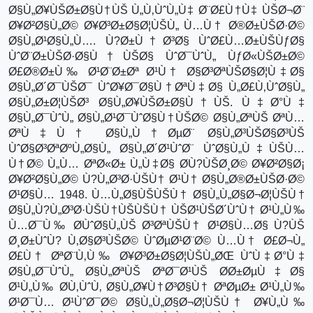
Ø§Ù„Ø¥ÙŠØ±Ø§Ù†ÙŠ Ù„Ù‚ÙˆÙ„Ù‡ Ø¨Ø£Ù†Ù‡ ÙŠØ¬Ø¨
Ø¥Ø²Ø§Ù„Ø© Ø¥Ø³Ø±Ø§Ø¦ÙŠÙ„ Ù…Ù† Ø®Ø±ÙŠØ·Ø©
Ø§Ù„Ø¹Ø§Ù„Ù…. Ù?Ø±Ù†Ø³Ø§ ÙˆØ£Ù…Ø±ÙŠÙƒØ§
ÙˆØ¨Ø±ÙŠØ·Ø§Ù†ÙŠØ§ ÙˆØ¯ÙˆÙ„ ÙƒØ«ÙŠØ±Ø©
Ø£Ø®Ø±Ù‰ Ø¹Ø¨Ø±Øª Ø¹Ù† Ø§Ø³ØªÙŠØ§Ø¦Ù‡Ø§
Ø§Ù„Ø´Ø¯ÙŠØ¯ ÙˆØ¥Ø¯Ø§Ù†ØªÙ‡Ø§ Ù„Ø£Ù‚ÙˆØ§Ù„
Ø§Ù„Ø±Ø¦ÙŠØ³ Ø§Ù„Ø¥ÙŠØ±Ø§Ù†ÙŠ. Ù‡Ø°Ù‡
Ø§Ù„Ø¯ÙˆÙ„ Ø§Ù„Ø¹Ø¯ÙˆØ§Ù†ÙŠØ© Ø§Ù„ØªÙŠ ØªÙ…
ØªÙ‡Ù† Ø§Ù„Ù†ØµØ¨ Ø§Ù„Ø³ÙŠØ§Ø³ÙŠ
ÙˆØ§Ø³ØªØºÙ„Ø§Ù„ Ø§Ù„Ø´Ø¹ÙˆØ¨ ÙˆØ§Ù„Ù‡ÙŠÙ…
Ù†Ø© Ù„Ù… ØªØ«Ø± Ù„Ù‡Ø§ Ø­Ù?ÙŠØ¸Ø© Ø¥Ø²Ø§Ø¡
Ø¥Ø²Ø§Ù„Ø© Ù?Ù„Ø³Ø·ÙŠÙ† Ø¹Ù† Ø§Ù„Ø®Ø±ÙŠØ·Ø©
Ø¹Ø§Ù… 1948. Ù…Ù„Ø§ÙŠÙŠÙ† Ø§Ù„Ù„Ø§Ø¬Ø¦ÙŠÙ†
Ø§Ù„Ù?Ù„Ø³Ø·ÙŠÙ†ÙŠÙŠÙ† ÙŠØ¹ÙŠØ´ÙˆÙ† Ø¹Ù„Ù‰
Ù…Ø¯Ù‰ Ø­ÙˆØ§Ù„ÙŠ Ø³ØªÙŠÙ† Ø¹Ø§Ù…Ø§ Ù?ÙŠ
Ø¸Ø±ÙˆÙ? Ù‚Ø§Ø³ÙŠØ© ÙˆØµØ¹Ø¨Ø© Ù…Ù† Ø£Ø¬Ù„
Ø£Ù† ØªØ¨Ù‚Ù‰ Ø¥Ø³Ø±Ø§Ø¦ÙŠÙ„ØŒ ÙˆÙ‡Ø°Ù‡
Ø§Ù„Ø¯ÙˆÙ„ Ø§Ù„ØªÙŠ ØªØ¯Ø¹ÙŠ Ø­Ø±ØµÙ‡Ø§
Ø¹Ù„Ù‰ Ø­Ù‚ÙˆÙ‚ Ø§Ù„Ø¥Ù†Ø³Ø§Ù† ØªØµØ± Ø¹Ù„Ù‰
Ø¹Ø¯Ù… Ø¹ÙˆØ¯Ø© Ø§Ù„Ù„Ø§Ø¬Ø¦ÙŠÙ† Ø¥Ù„Ù‰