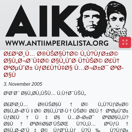
Ø£Ø¹Ø¸Ù… Ø®ÙŠØ§Ù†Ø© Ù„Ù?ÙƒØ±Ø©
Ø§Ù„Ø¬Ø¨Ù‡Ø© Ø§Ù„ÙˆØ·Ù†ÙŠØ© Ø£Ù†
ØªØµÙˆØ± ÙƒØ£Ù†Ù‡Ø§ Ù…Ø¬Ø±Ø¯ ØªØ­
Ø§Ù
3. November 2005
Ø¹Ø¨Ø¯ Ø§Ù„Ø­Ù„ÙŠÙ… Ù‚Ù†Ø¯ÙŠÙ„
Ø£Ø¹Ø¸Ù… Ø®ÙŠØ§Ù†Ø© Ù„Ù?ÙƒØ±Ø©
Ø§Ù„Ø¬Ø¨Ù‡Ø© Ø§Ù„ÙˆØ·Ù†ÙŠØ© Ø£Ù† ØªØµÙˆØ±
ÙƒØ£Ù†Ù‡Ø§ Ù…Ø¬Ø±Ø¯ ØªØ­Ø§Ù„Ù?
Ø§Ù†ØªØ®Ø§Ø¨ÙŠØŒ Ù?Ù„Ù… ØªÙƒÙ†
Ø§Ù„Ø¬Ø¨Ù‡Ø© ÙƒØ°Ù„Ùƒ Ù?Ù‰ Ù?ÙƒØ±