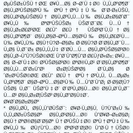
ØµÙŠØ±ÙŠÙ†ØŒ Ø¥Ù…Ø§ Ø¬Ø¨Ù‡Ø© Ù„Ù„ØºØ¶Ø¨
Ø§Ù„Ø³ÙŠØ§Ø³Ù‰ ØªÙ†ØªÙ‡Ù‰ Ø¨Ø·Ø±ÙŠÙ‚
Ø§Ù„Ø¹ØµÙŠØ§Ù† Ø§Ù„Ø³Ù„Ù…Ù‰ Ø§Ù„Ø±Ø§Ø´Ø¯
Ø¥Ù„Ù‰ ØªØºÙŠÙŠØ± ÙŠØ¨Ø¯Ø£ Ù…Ù†
Ø§Ù„Ø±Ø£Ø³ØŒ Ø£Ùˆ Ø£Ù† ÙŠØ³Ø¨Ù‚Ù†Ø§
Ø§Ù„ØºØ¶Ø¨ Ø§Ù„Ø§Ø¬ØªÙ…Ø§Ø¹Ù‰ Ø§Ù„Ø£Ø¹Ù…
Ù‰ Ø¥Ù„Ù‰ Ø§Ù†Ù?Ø¬Ø§Ø± Ø·Ø§Ù?Ø­ Ø¨Ø§Ù„Ø¯Ù…
Ù„Ø§ Ù‚Ø¯Ø± Ø§Ù„Ù„Ù‡ Ø¨Ø­Ù…Ù… Ø§Ù„Ø³ÙŠØ§Ø³Ø©
Ø§Ù„Ø¬ÙˆÙ?ÙŠØ©ØŒ ÙˆØ¨ÙˆØ¶ÙˆØ­ Ø£ÙƒØ«Ø±: Ø¥Ù…
Ø§ Ø¬Ø¨Ù‡Ø© Ø³ÙŠØ§Ø³Ø© ØªØ®Ù„Ø¹ Ø¨Ø§Ù„ØºØ¶Ø¨
Ø§Ù„Ù…Ø´Ø±ÙˆØ¹ Ø±Ø¦ÙŠØ³Ø§ Ø¨Ù„Ø§ Ø
´Ø±Ø¹ÙŠØ©ØŒ Ø£Ùˆ Ø£Ù† ØªÙ†Ø²Ù„Ù‚ Ù…ØµØ±
Ù„ØºØ¶Ø¨ Ø§Ø¬ØªÙ…Ø§Ø¹Ù‰ Ù…ÙˆØ¨ÙˆØ¡ Ø·Ø§Ø¦Ù?
ÙŠØ§ Ù‚Ø¯ ÙŠØ°Ù‡Ø¨ Ø¨Ø³Ù„Ø§Ù…Ø© Ø§Ù„Ø¨Ù„Ø¯
Ù…Ø¹ Ø§Ù„Ø±Ø¦ÙŠØ³ Ø§Ù„Ø°Ø§Ù‡Ø¨.
Ø¥Ø´Ø§Ø±Ø§Øª
* Ø§Ù„Ø­Ù„ Ø§Ù„ÙˆØ­ÙŠØ¯: Ø¥Ø·Ù„Ø§Ù‚ Ù?ÙˆØ±Ù‰
Ù„Ù„Ø­Ø±ÙŠØ§Øª Ø§Ù„Ø¹Ø§Ù…Ø© ÙˆØ¥Ø¬Ø±Ø§Ø¡
Ø§Ù†ØªØ®Ø§Ø¨Ø§Øª Ù†Ø²ÙŠÙ‡Ø© ØªÙ†ØªÙ‡Ù‰
Ø¥Ù„Ù‰ Ø­ÙƒÙˆÙ…Ø© ØªØ¹Ø¨Ø¦Ø© ÙˆØ·Ù†ÙŠØ©