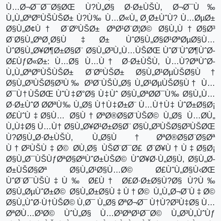
Ù…Ø¬Ø¯Ø¯Ø§ØŒ Ù?Ù„Ø§ Ø·Ø±ÙŠÙ‚ Ø¬Ø¯Ù‰
Ù„Ù„ØªØºÙŠÙŠØ± Ù?Ù‰ Ù…Ø«Ù„ Ø¸Ø±ÙˆÙ? Ù…ØµØ±
Ø§Ù„Ø¢Ù† Ø¨ØºÙŠØ± ØªØ¹Ø¨Ø¦Ø© Ø§Ù„Ù†Ø§Ø³
Ø¨Ø§Ù„ØªØ¸Ø§Ù‡Ø± ÙˆØ§Ù„Ø§Ø¹ØªØµØ§Ù…
ÙˆØ§Ù„Ø¥Ø¶Ø±Ø§Ø¨ Ø§Ù„Ø³Ù„Ù…ÙŠØŒ ÙˆØ¨ÙˆØ¶ÙˆØ­
Ø£ÙƒØ«Ø±: Ù…Ø§ Ù…Ù† Ø·Ø±ÙŠÙ‚ Ù…Ù?ØªÙˆØ­
Ù„Ù„ØªØºÙŠÙŠØ± Ø¨ØºÙŠØ± Ø§Ù„Ø¹ØµÙŠØ§Ù†
Ø§Ù„Ø³ÙŠØ§Ø³Ù‰ Ø³Ø¨ÙŠÙ„Ø§ Ù„Ø¹ØµÙŠØ§Ù† Ù…
Ø¯Ù†ÙŠØŒ ÙˆÙ‡Ø°Ø§ Ù‡Ùˆ Ø§Ù„ØªØ­Ø¯Ù‰ Ø§Ù„Ù…
Ø·Ø±ÙˆØ­ Ø­ØªÙ‰ Ù„Ø§ Ù†Ù‡Ø±Ø¨ Ù…Ù†Ù‡ ÙˆØ±Ø§Ø¡
Ø£ÙˆÙ‡Ø§Ù… Ø§Ù†ØªØ®Ø§Ø¨ÙŠØ© Ù„Ø§ Ù…Ø­Ù„
Ù„Ù‡Ø§ Ù…Ù† Ø§Ù„Ø¥Ø¹Ø±Ø§Ø¨ Ø§Ù„Ø³ÙŠØ§Ø³ÙŠØŒ
Ù?Ø§Ù„Ø·Ø±ÙŠÙ‚ Ù„Ø§Ù†ØªØ®Ø§Ø¨Ø§Øª
Ù†Ø²ÙŠÙ‡Ø© Ø­Ù‚Ø§ ÙŠØ¨Ø¯Ø£ Ø¨Ø¥Ù†Ù‡Ø§Ø¡
Ø§Ù„Ø¯ÙŠÙƒØªØ§ØªÙˆØ±ÙŠØ© ÙˆØ¥Ø·Ù„Ø§Ù‚ Ø§Ù„Ø­
Ø±ÙŠØ§Øª Ø§Ù„Ø¹Ø§Ù…Ø© Ø£ÙˆÙ„Ø§Ù‹ØŒ
ÙˆØ¨Ø¯ÙŠÙ‡Ù‰ Ø£Ù† Ø£Ø·Ø±Ø§Ù?Ø§ Ù?Ù‰
Ø§Ù„ØµÙˆØ±Ø© Ø§Ù„Ø±Ø§Ù‡Ù†Ø© Ù„Ù„Ø¬Ø¨Ù‡Ø©
Ø§Ù„ÙˆØ·Ù†ÙŠØ© Ù‚Ø¯ Ù„Ø§ ØªØ¬Ø¯ Ù†Ù?Ø³Ù‡Ø§ Ù…
ØªØ­Ù…Ø³Ø© ÙˆÙ„Ø§ Ù…Ø³ØªØ¹Ø¯Ø© Ù„Ø³Ù„ÙˆÙƒ