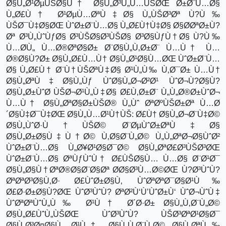
Ø§Ù„Ø¹ØµÙŠØ§Ù† Ø§Ù„Ø³Ù„Ù…ÙŠØŒ Ø±Ø¨Ù…Ø§
Ù„Ø£Ù† Ø¹ØµÙ…ØªÙ‡Ø§ Ù„ÙŠØ³Øª Ù?Ù‰
ÙŠØ¯Ù‡Ø§ØŒ ÙˆØ±Ø¨Ù…Ø§ Ù„Ø£Ù†Ù‡Ø§ Ø§Ø­ØªØ±Ù?
Øª Ø³Ù„ÙˆÙƒØ§ Ø³ÙŠØ§Ø³ÙŠØ§ Ø³Ø§ÙƒÙ†Ø§ Ù?Ù‰
Ù…Ø­Ù„ Ù…Ø®ØªØ§Ø± Ø¨Ø§Ù„Ù‚Ø±Ø¨ Ù…Ù† Ù…
Ø®Ø§Ù?Ø± Ø§Ù„Ø£Ù…Ù† Ø§Ù„Ø¹Ø§Ù…ØŒ ÙˆØ±Ø¨Ù…
Ø§ Ù„Ø£Ù† Ø¨Ù†ÙŠØªÙ‡Ø§ Ø¹Ù„Ù‰ Ù‚Ø¯Ø± Ù…Ù†
Ø§Ù„ØªÙ‡Ø§Ù„Ùƒ ÙˆØ§Ù„Ø¬Ø²Ø¹ ÙˆØ¬Ù?Ø§Ù?
Ø§Ù„Ø±ÙˆØ­ ÙŠØ¬Ø¹Ù„Ù‡Ø§ Ø£Ù‚Ø±Ø¨ Ù„Ù„Ø®Ø±ÙˆØ¬
Ù…Ù† Ø§Ù„ØªØ§Ø±ÙŠØ® Ù„Ùˆ ØªØºÙŠØ±Øª Ù…Ø
´Ø§Ù‡Ø¯Ù‡ØŒ Ø§Ù„Ù…Ø¹Ù†ÙŠ: Ø£Ù† Ø§Ù„Ø¬Ø¨Ù‡Ø©
Ø§Ù„ÙˆØ·Ù†ÙŠØ© Ø¨ØµÙˆØ±ØªÙ‡Ø§
Ø§Ù„Ø±Ø§Ù‡Ù†Ø© Ù‚Ø§Ø¨Ù„Ø© Ù„Ù„ØªØ¬Ø§ÙˆØ²
ÙˆØ±Ø¨Ù…Ø§ Ù„Ø¥Ø¹Ø§Ø¯Ø© Ø§Ù„ØªØ£Ø³ÙŠØ³ØŒ
ÙˆØ±Ø¨Ù…Ø§ ØªÙƒÙˆÙ† Ø£ÙŠØ§Ù… Ù…Ø§ Ø¨Ø¹Ø¯
Ø§Ù„Ø§Ù†ØªØ®Ø§Ø¨Ø§Øª Ø­Ø§Ø³Ù…Ø©ØŒ Ù?Ø³ÙˆÙ?
ØªØªØ³Ø§Ù‚Ø· Ø£ÙˆØ±Ø§Ù‚ ÙˆØªØªØ¯Ø§Ø¹Ù‰
Ø£Ø·Ø±Ø§Ù?ØŒ ÙˆØ³ÙˆÙ? ØªØ²Ù‘Ù’ÙˆØ±Ù‘ ÙˆØ¬ÙˆÙ‡
ÙˆØªØªÙˆÙ„Ù‰ Ø¹Ù† Ø´Ø·Ø± Ø§Ù„Ù‚Ø¨Ù„Ø©
Ø§Ù„Ø£ÙˆÙ„ÙŠØŒ ÙˆØ³ÙˆÙ? ÙŠØ³ØªØ¹Ø§Ø¯
Ø§Ù„Ø³Ø¤Ø§Ù„ Ø¹Ù† Ø§Ù„Ù‚Ø¨Ù„Ø© Ø§Ù„ØªÙ‰