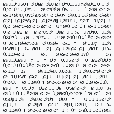
Ø§Ù„Ø°ÙŠÙ† Ø¨Ø§Ø¯Ø±ÙˆØ§ Ø¥Ù„ÙŠÙ‡Ø§ØŒ ÙˆÙ‚Ø¯
ÙƒØ§Ù† Ù„Ù‰ Ù…Ø¹ ØºÙŠØ±Ù‰ Ù…Ù† Ù‚Ø§Ø¯Ø© Ø­
Ø±ÙƒØ©ÙƒÙ?Ø§ÙŠØ© Ø´Ø±Ù? Ø§Ù„Ù…Ø¨Ø§Ø¯Ø±Ø©
Ø¨Ø§Ù„Ø§ØªØµØ§Ù„Ø§Øª Ø§Ù„Ø£ÙˆÙ„ÙŠØŒ ÙˆÙƒØ§Ù†
Ù„Ø§Ø³ØªØ¬Ø§Ø¨Ø§Øª Ø¯. Ù†Ø¹Ù…Ø§Ù† Ø¬Ù…Ø¹Ø©
ÙˆØ¯ÙˆØ± Ø¯. Ø¹Ø²ÙŠØ² ØµØ¯Ù‚Ù‰ Ù?Ø¶Ù„ Ù„Ø§
ÙŠÙ?Ù†ÙƒØ± Ù?Ù‰ Ù…Ù†Ø¹ Ø§Ù†Ù‡ÙŠØ§Ø±Ø§Øª
Ù…Ø¨ÙƒØ±Ø©ØŒ ØºÙŠØ± Ø£Ù† Ø°Ù„Ùƒ Ù„Ø§
ÙŠØ¹Ù†Ù‰ Ø£Ù† Ø§Ù„ØµÙˆØ±Ø© Ø§Ù„Ø£ÙˆÙ„Ù‰
Ù„Ù„Ø¬Ø¨Ù‡Ø© Ø¨Ø£Ø·Ø±Ø§Ù?Ù‡Ø§
Ø§Ù„Ø±Ø§Ù‡Ù†Ø© Ù„ÙŠØ³Øª Ù…Ø±Ø´Ø­Ø©
Ù„Ø§Ù†Ù‡ÙŠØ§Ø±ØŒ Ø¥Ù†Ù‡Ø§ Ù…Ø¬Ø±Ø¯ Ø®Ø·
Ø¹Ù„Ù‰ Ø§Ù„Ø±Ù…Ù„ØŒ ÙˆØ§Ù„ØªØ¨Ø§Ø³
ØªÙˆÙ‚ÙŠØª Ø¥Ø¹Ù„Ø§Ù†Ù‡Ø§ Ø§Ù„Ø£ÙˆÙ„ Ø¨Ù…
ÙˆØ³Ù… Ø§Ù„Ø§Ù†ØªØ®Ø§Ø¨Ø§Øª Ø§Ù„Ø¨Ø±Ù„Ù…
Ø§Ù†ÙŠØ© Ø±Ø¨Ù…Ø§ ÙŠØ´Ø¬Ø¹ Ø¹Ù„Ù‰
Ø§Ù†Ù‡ÙŠØ§Ø±Ø§Øª Ù„Ø§Ø­Ù‚Ø©ØŒ ÙˆØ±Ø¨Ù…Ø§
ÙŠØµÙˆØ± Ø§Ù„Ø¨Ø¹Ø¶ Ø£Ù† Ù…Ù‚ÙŠØ§Ø³
Ø§Ù„Ù†Ø¬Ø§Ø­ Ø£Ùˆ Ø§Ù„Ù?Ø´Ù„ Ù?Ù‰
Ø§Ù„Ø§Ù†ØªØ®Ø§Ø¨Ø§Øª Ù‡Ùˆ Ø§Ù„Ù…Ø­ÙƒØŒ