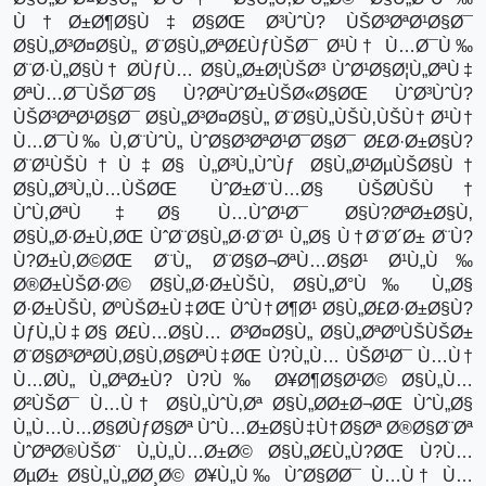
Ù†Ø±Ø¶Ø§Ù‡Ø§ØŒ Ø³ÙˆÙ? ÙŠØ³ØªØ¹Ø§Ø¯
Ø§Ù„Ø³Ø¤Ø§Ù„ Ø¨Ø§Ù„ØªØ£ÙƒÙŠØ¯ Ø¹Ù† Ù…Ø¯Ù‰
Ø¨Ø·Ù„Ø§Ù† Ø­ÙƒÙ… Ø§Ù„Ø±Ø¦ÙŠØ³ ÙˆØ¹Ø§Ø¦Ù„ØªÙ‡
ØªÙ…Ø¯ÙŠØ¯Ø§ Ù?ØªÙˆØ±ÙŠØ«Ø§ØŒ ÙˆØ³ÙˆÙ?
ÙŠØ³ØªØ¹Ø§Ø¯ Ø§Ù„Ø³Ø¤Ø§Ù„ Ø¨Ø§Ù„ÙŠÙ‚ÙŠÙ† Ø¹Ù†
Ù…Ø¯Ù‰ Ù‚Ø¨ÙˆÙ„ ÙˆØ§Ø³ØªØ¹Ø¯Ø§Ø¯ Ø£Ø·Ø±Ø§Ù?
Ø¨Ø¹ÙŠÙ†Ù‡Ø§ Ù„Ø³Ù„ÙˆÙƒ Ø§Ù„Ø¹ØµÙŠØ§Ù†
Ø§Ù„Ø³Ù„Ù…ÙŠØŒ ÙˆØ±Ø¨Ù…Ø§ ÙŠØ­ÙŠÙ†
ÙˆÙ‚ØªÙ‡Ø§ Ù…ÙˆØ¹Ø¯ Ø§Ù?ØªØ±Ø§Ù‚
Ø§Ù„Ø·Ø±Ù‚ØŒ ÙˆØ¨Ø§Ù„Ø·Ø¨Ø¹ Ù„Ø§ Ù†Ø¨Ø´Ø± Ø¨Ù?
Ù?Ø±Ù‚Ø©ØŒ Ø¨Ù„ Ø¨Ø§Ø¬ØªÙ…Ø§Ø¹ Ø¹Ù„Ù‰
Ø®Ø±ÙŠØ·Ø© Ø§Ù„Ø·Ø±ÙŠÙ‚ Ø§Ù„Ø°Ù‰ Ù„Ø§
Ø·Ø±ÙŠÙ‚ ØºÙŠØ±Ù‡ØŒ ÙˆÙ†Ø¶Ø¹ Ø§Ù„Ø£Ø·Ø±Ø§Ù?
ÙƒÙ„Ù‡Ø§ Ø£Ù…Ø§Ù… Ø³Ø¤Ø§Ù„ Ø§Ù„ØªØºÙŠÙŠØ±
Ø¨Ø§Ø³ØªØ­Ù‚Ø§Ù‚Ø§ØªÙ‡ØŒ Ù?Ù„Ù… ÙŠØ¹Ø¯ Ù…Ù†
Ù…Ø­Ù„ Ù„ØªØ±Ù? Ù?Ù‰ Ø¥Ø¶Ø§Ø¹Ø© Ø§Ù„Ù…
Ø²ÙŠØ¯ Ù…Ù† Ø§Ù„ÙˆÙ‚Øª Ø§Ù„Ø­Ø±Ø¬ØŒ ÙˆÙ„Ø§
Ù„Ù…Ù…Ø§Ø­ÙƒØ§Øª ÙˆÙ…Ø±Ø§Ù‡Ù†Ø§Øª Ø®Ø§Ø¨Øª
ÙˆØªØ®ÙŠØ¨ Ù„Ù„Ù…Ø±Ø© Ø§Ù„Ø£Ù„Ù?ØŒ Ù?Ù…
ØµØ± Ø§Ù„Ù„Ø­Ø¸Ø© Ø¥Ù„Ù‰ ÙˆØ§Ø­Ø¯ Ù…Ù† Ù…