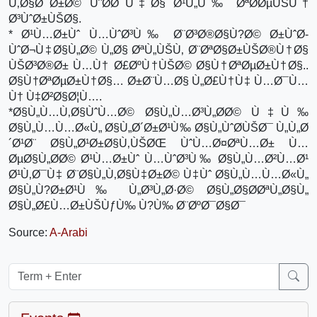
Ù‚Ø§Ø¯Ø±Ø© ÙˆØ­Ø¯Ù‡Ø§ Ø¹Ù„Ù‰ ØªØ­ØµÙŠÙ†
Ø³ÙˆØ±ÙŠØ§.
* Ø¹Ù…Ø±Ùˆ Ù…ÙˆØ³Ù‰ Ø¨Ø³Ø®Ø§Ù?Ø© Ø±ÙˆØ­
ÙˆØ¬Ù‡Ø§Ù„Ø© Ù„Ø§ ØªÙ„ÙŠÙ‚ Ø¨ØªØ§Ø±ÙŠØ®Ù†Ø§
ÙŠØ³Ø®Ø± Ù…Ù† Ø£ØºÙ†ÙŠØ© Ø§Ù†ØªØµØ±Ù†Ø§..
Ø§Ù†ØªØµØ±Ù†Ø§… Ø±Ø¨Ù…Ø§ Ù„Ø£Ù†Ù‡ Ù…Ø¯Ù…
Ù† Ù‡Ø²Ø§Ø¦Ù….
*Ø§Ù„Ù…Ù‚Ø§ÙˆÙ…Ø© Ø§Ù„Ù…Ø³Ù„Ø­Ø© Ù‡Ù‰
Ø§Ù„Ù…Ù…Ø«Ù„ Ø§Ù„Ø´Ø±Ø¹Ù‰ Ø§Ù„ÙˆØ­ÙŠØ¯ Ù„Ù„Ø
´Ø¹Ø¨ Ø§Ù„Ø¹Ø±Ø§Ù‚ÙŠØŒ ÙˆÙ…Ø¤ØªÙ…Ø± Ù…
ØµØ§Ù„Ø­Ø© Ø¹Ù…Ø±Ùˆ Ù…ÙˆØ³Ù‰ Ø§Ù„Ù…Ø²Ù…Ø¹
Ø¹Ù‚Ø¯Ù‡ Ø¨Ø§Ù„Ù‚Ø§Ù‡Ø±Ø© Ù‡Ùˆ Ø§Ù„Ù…Ù…Ø«Ù„
Ø§Ù„Ù?Ø±Ø¹Ù‰ Ù„Ø³Ù„Ø·Ø© Ø§Ù„Ø§Ø­ØªÙ„Ø§Ù„
Ø§Ù„Ø£Ù…Ø±ÙŠÙƒÙ‰ Ù?Ù‰ Ø¨ØºØ¯Ø§Ø¯
Source:
A-Arabi