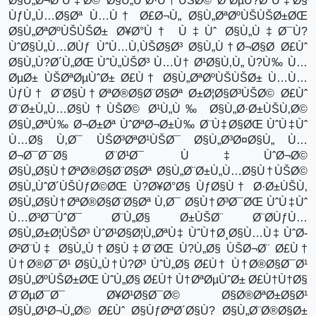
Ø§Ù„Ø¬Ø¨Ù‡Ø© Ø§Ù„ÙˆØ·Ù†ÙŠØ© Ø¨ØµÙ?ØªÙ‡Ø§
ÙƒÙ„Ù…Ø§Øª Ù…Ù† Ø£Ø¬Ù„ Ø§Ù„ØªØºÙŠÙŠØ±ØŒ
Ø§Ù„ØªØºÙŠÙŠØ± Ø¥Ø°Ù† Ù‡Ùˆ Ø§Ù„Ù‡Ø¯Ù?
ÙˆØ§Ù„Ù…Ø­Ùƒ ÙˆÙ…Ù‚ÙŠØ§Ø³ Ø§Ù„Ù†Ø¬Ø§Ø­ Ø£Ùˆ
Ø§Ù„Ù?Ø´Ù„ØŒ ÙˆÙ„ÙŠØ³ Ù…Ù† Ø¹Ø§Ù‚Ù„ Ù?Ù‰ Ù…
ØµØ± ÙŠØªØµÙˆØ± Ø£Ù† Ø§Ù„ØªØºÙŠÙŠØ± Ù…Ù…
ÙƒÙ† Ø¨Ø§Ù†ØªØ®Ø§Ø¨Ø§Øª Ø±Ø¦Ø§Ø³ÙŠØ© Ø£Ùˆ
Ø¨Ø±Ù„Ù…Ø§Ù†ÙŠØ© Ø¹Ù„Ù‰ Ø§Ù„Ø·Ø±ÙŠÙ‚Ø©
Ø§Ù„ØªÙ‰ Ø¬Ø±Øª ÙˆØªØ¬Ø±Ù‰ Ø¨Ù‡Ø§ØŒ ÙˆÙ‡Ùˆ
Ù…Ø§ Ù‚Ø¯ ÙŠØ³ØªØ¹ÙŠØ¯ Ø§Ù„Ø³Ø¤Ø§Ù„ Ù…
Ø¬Ø¯Ø¯Ø§ Ø¨Ø¹Ø¯ Ù‡ÙˆØ¬Ø©
Ø§Ù„Ø§Ù†ØªØ®Ø§Ø¨Ø§Øª Ø§Ù„Ø¨Ø±Ù„Ù…Ø§Ù†ÙŠØ©
Ø§Ù„ÙˆØ´ÙŠÙƒØ©ØŒ Ù?Ø¥Ø°Ø§ ÙƒØ§Ù† Ø·Ø±ÙŠÙ‚
Ø§Ù„Ø§Ù†ØªØ®Ø§Ø¨Ø§Øª Ù‚Ø¯ Ø§Ù†Ø³Ø¯ØŒ ÙˆÙ‡Ùˆ
Ù…Ø³Ø¯ÙˆØ¯ Ø¨Ù„Ø§ Ø±ÙŠØ¨ Ø¨Ø­ÙƒÙ…
Ø§Ù„Ø±Ø¦ÙŠØ³ ÙˆØ¹Ø§Ø¦Ù„ØªÙ‡ ÙˆÙ†Ø¸Ø§Ù…Ù‡ ÙˆØ­
Ø²Ø¨Ù‡ Ø§Ù„Ù†Ø§Ù‡Ø¨ØŒ Ù?Ù„Ø§ ÙŠØ¬Ø¨ Ø£Ù†
Ù†Ø®Ø¯Ø¹ Ø§Ù„Ù†Ù?Ø³ ÙˆÙ„Ø§ Ø£Ù† Ù†Ø®Ø§Ø¯Ø¹
Ø§Ù„ØºÙŠØ±ØŒ ÙˆÙ„Ø§ Ø£Ù† Ù†ØªØµÙˆØ± Ø£Ù†Ù†Ø§
Ø¨ØµØ¯Ø¯ Ø¥Ø¹Ø§Ø¯Ø© Ø§Ø®ØªØ±Ø§Ø¹
Ø§Ù„Ø¹Ø¬Ù„Ø© Ø£Ùˆ Ø§ÙƒØªØ´Ø§Ù? Ø§Ù„Ø¨Ø®Ø§Ø±