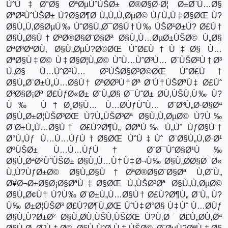
ÙˆÙ‡Ø°Ø§ ØªØµÙˆÙŠØ± Ø®Ø§Ø·Ø¦ Ø±Ø¨Ù…Ø§
ØªØ²ÙˆÙŠØ± Ù?Ø§Ø¶Ø­ Ù„Ù„Ù‚ØµØ© ÙƒÙ„Ù‡Ø§ØŒ Ù?
Ø§Ù„Ù‚Ø§ØµÙ‰ ÙˆØ§Ù„Ø¯Ø§Ù†Ù‰ ÙŠØ¹Ø±Ù? Ø£Ù†
Ø§Ù„Ø§Ù†ØªØ®Ø§Ø¨Ø§Øª Ø§Ù„Ù…ØµØ±ÙŠØ© Ù„Ø§
ØªØ³ØªØ­Ù‚ Ø§Ù„ØµÙ?Ø©ØŒ ÙˆØ£Ù†Ù‡Ø§ Ù…
ØªØ§Ù‡Ø© Ù‡Ø§Ø¦Ù„Ø© ÙˆÙ…ÙˆØ³Ù… Ø¨ÙŠØ²Ù†Ø³
Ù„Ø§ Ù…ÙˆØ³Ù… Ø³ÙŠØ§Ø³Ø©ØŒ ÙˆØ£Ù†
Ø§Ù„Ø¨Ø±Ù„Ù…Ø§Ù† ØªØ­Ø³Ù†Øª Ø¨Ù†ÙŠØªÙ‡ Ø£Ùˆ
Ø³Ø§Ø¡Øª Ø£ÙƒØ«Ø± Ø¨Ù„Ø§ Ø¯ÙˆØ± Ø­Ù‚ÙŠÙ‚Ù‰ Ù?
Ù‰ Ù†Ø¸Ø§Ù… Ù…Ø­ÙƒÙˆÙ… Ø¨Ø³Ù„Ø·Ø§Øª
Ø§Ù„Ø±Ø¦ÙŠØ³ØŒ Ù?Ù„ÙŠØ³Øª Ø§Ù„Ù‚ØµØ© Ù?Ù‰
Ø¨Ø±Ù„Ù…Ø§Ù† Ø£Ù?Ø¶Ù„ Ø­ØªÙ‰ Ù„Ùˆ ÙƒØ§Ù†
Ø°Ù„Ùƒ Ù…Ù…ÙƒÙ†Ø§ØŒ ÙˆÙ‡Ùˆ Ø¨Ø§Ù„Ù‚Ø·Ø¹
ØºÙŠØ± Ù…Ù…ÙƒÙ† Ø¨Ø¯ÙˆØ§Ø¹Ù‰
Ø§Ù„ØªØ²ÙˆÙŠØ± Ø§Ù„Ù…Ù†Ù‡Ø¬Ù‰ Ø§Ù„Ø­Ø§Ø¯Ø«
Ù„Ù?ÙƒØ±Ø© Ø§Ù„Ø§Ù†ØªØ®Ø§Ø¨Ø§Øª Ù‚Ø¨Ù„
Ø¥Ø¬Ø±Ø§Ø¡Ø§ØªÙ‡Ø§ØŒ Ù„ÙŠØ³Øª Ø§Ù„Ù‚ØµØ©
Ø§Ù„Ø¢Ù† Ù?Ù‰ Ø¨Ø±Ù„Ù…Ø§Ù† Ø£Ù?Ø¶Ù„ Ø¨Ù„ Ù?
Ù‰ Ø±Ø¦ÙŠØ³ Ø£Ù?Ø¶Ù„ØŒ ÙˆÙ‡Ø°Ø§ Ù‡Ùˆ Ù…Ø­Ùƒ
Ø§Ù„Ù?Ø±Ø² Ø§Ù„Ø­Ù‚ÙŠÙ‚ÙŠØŒ Ù?Ù‚Ø¯ Ø£Ù„Ø­Ù‚Øª