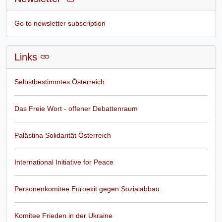
Go to newsletter subscription
Links
Selbstbestimmtes Österreich
Das Freie Wort - offener Debattenraum
Palästina Solidarität Österreich
International Initiative for Peace
Personenkomitee Euroexit gegen Sozialabbau
Komitee Frieden in der Ukraine