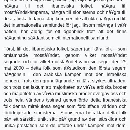
nà¥gra till det libanesiska folket, nà¥gra till
motstà¥ndskämparna, nà¥gra till sionisterna och nà¥gra till
de arabiska ledarna. Jag kommer inte att rikta nà¥gra ord till
det internationella samfundet för jag, liksom mà¥nga i và¥r
nation, har aldrig för ett ögonblick trott att det finns
nà¥gonting sà¥dant som ett internationellt samfund.
Först, till det libanesiska folket, säger jag: kära folk – som
omfamnade motstà¥ndet, genom vilket motstà¥ndet
segrade, och för vilket motstà¥ndet vann sin seger den 25
maj 2000 – detta folk som à¥stadkom den första segern
nà¥gonsin i den arabiska kampen mot den israeliska
fienden. Trots den grundläggande militära styrkeskillnaden,
och trots det faktum att majoriteten av và¥ra arbiska bröder
och majoriteten av và¥ra muslimska bröder övergav oss och
trots hela världens tystnad genomförde detta libanesiska
folk denna mirakulösa seger som förbluffade världen och
förödmjukade sionisterna. Sionisterna betraktar detta folk
pà¥ ett särskilt, unikt sätt pà¥ grund av den särskilda och
unika prestation som de utförde under kampen mot dem.