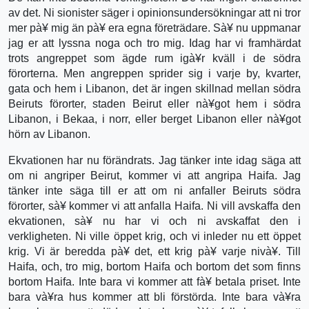
av det. Ni sionister säger i opinionsundersökningar att ni tror
mer pà¥ mig än pà¥ era egna företrädare. Sà¥ nu uppmanar
jag er att lyssna noga och tro mig. Idag har vi framhärdat
trots angreppet som ägde rum igà¥r kväll i de södra
förorterna. Men angreppen sprider sig i varje by, kvarter,
gata och hem i Libanon, det är ingen skillnad mellan södra
Beiruts förorter, staden Beirut eller nà¥got hem i södra
Libanon, i Bekaa, i norr, eller berget Libanon eller nà¥got
hörn av Libanon.
Ekvationen har nu förändrats. Jag tänker inte idag säga att
om ni angriper Beirut, kommer vi att angripa Haifa. Jag
tänker inte säga till er att om ni anfaller Beiruts södra
förorter, sà¥ kommer vi att anfalla Haifa. Ni vill avskaffa den
ekvationen, sà¥ nu har vi och ni avskaffat den i
verkligheten. Ni ville öppet krig, och vi inleder nu ett öppet
krig. Vi är beredda pà¥ det, ett krig pà¥ varje nivà¥. Till
Haifa, och, tro mig, bortom Haifa och bortom det som finns
bortom Haifa. Inte bara vi kommer att fà¥ betala priset. Inte
bara và¥ra hus kommer att bli förstörda. Inte bara và¥ra