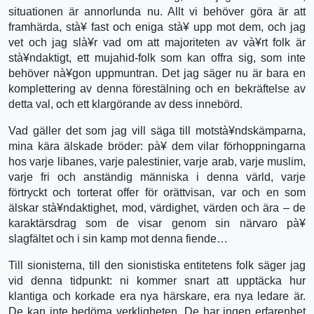
situationen är annorlunda nu. Allt vi behöver göra är att
framhärda, stà¥ fast och eniga stà¥ upp mot dem, och jag
vet och jag slà¥r vad om att majoriteten av và¥rt folk är
stà¥ndaktigt, ett mujahid-folk som kan offra sig, som inte
behöver nà¥gon uppmuntran. Det jag säger nu är bara en
komplettering av denna förestälning och en bekräftelse av
detta val, och ett klargörande av dess innebörd.
Vad gäller det som jag vill säga till motstà¥ndskämparna,
mina kära älskade bröder: pà¥ dem vilar förhoppningarna
hos varje libanes, varje palestinier, varje arab, varje muslim,
varje fri och anständig människa i denna värld, varje
förtryckt och torterat offer för orättvisan, var och en som
älskar stà¥ndaktighet, mod, värdighet, värden och ära – de
karaktärsdrag som de visar genom sin närvaro pà¥
slagfältet och i sin kamp mot denna fiende…
Till sionisterna, till den sionistiska entitetens folk säger jag
vid denna tidpunkt: ni kommer snart att upptäcka hur
klantiga och korkade era nya härskare, era nya ledare är.
De kan inte bedöma verkligheten. De har ingen erfarenhet