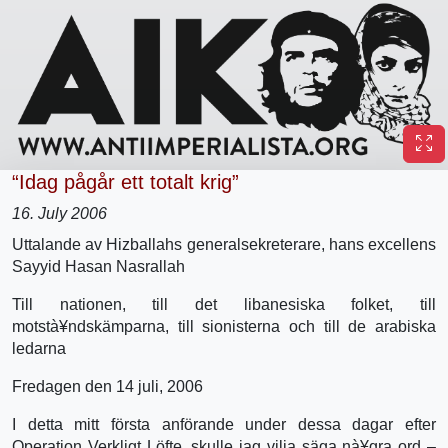
“Idag pågår ett totalt krig”
16. July 2006
Uttalande av Hizballahs generalsekreterare, hans excellens
Sayyid Hasan Nasrallah
Till nationen, till det libanesiska folket, till
motstà¥ndskämparna, till sionisterna och till de arabiska
ledarna
Fredagen den 14 juli, 2006
I detta mitt första anförande under dessa dagar efter
Operation Verkligt Löfte, skulle jag vilja säga nà¥gra ord –