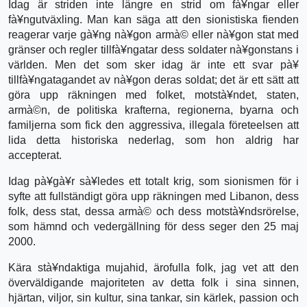
Idag är striden inte längre en strid om fà¥ngar eller
fà¥ngutväxling. Man kan säga att den sionistiska fienden
reagerar varje gà¥ng nà¥gon armà© eller nà¥gon stat med
gränser och regler tillfà¥ngatar dess soldater nà¥gonstans i
världen. Men det som sker idag är inte ett svar pà¥
tillfà¥ngatagandet av nà¥gon deras soldat; det är ett sätt att
göra upp räkningen med folket, motstà¥ndet, staten,
armà©n, de politiska krafterna, regionerna, byarna och
familjerna som fick den aggressiva, illegala företeelsen att
lida detta historiska nederlag, som hon aldrig har
accepterat.
Idag pà¥gà¥r sà¥ledes ett totalt krig, som sionismen för i
syfte att fullständigt göra upp räkningen med Libanon, dess
folk, dess stat, dessa armà© och dess motstà¥ndsrörelse,
som hämnd och vedergällning för dess seger den 25 maj
2000.
Kära stà¥ndaktiga mujahid, ärofulla folk, jag vet att den
överväldigande majoriteten av detta folk i sina sinnen,
hjärtan, viljor, sin kultur, sina tankar, sin kärlek, passion och