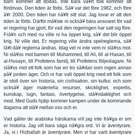
barn kommer att dödas. Inte bara và¥rt folk kommer att
fördrivas. Den tiden är förbi. Sà¥ var det före 1982, och före
à¥r 2000. Den tiden har nà¥tt sitt slut. Jag lovar er att den
tiden är förbi. Därför mà¥ste ni ocksà¥ bära ansvaret för vad
er regering har gjort, för vad den regeringen har satt sig före.
Frà¥n och med nu ville ni ha öppet krig, sà¥ det blir öppet
krig. Ni ville det. Er regering ville ändra spelreglerna, sà¥
là¥t dà¥ reglerna ändras. Idag vet ni inte vem ni slà¥ss mot.
Ni slà¥ss mot barnen till Muhammed, till Ali, till al-Hasan, till
al-Husayn, till Profetens familj, till Profetens följeslagare. Ni
slà¥ss mot ett folk som har en tro sà¥dan som ingen annan
pà¥ jorden äger. Och ni har valt öppet krig med ett folk som
är stolt över sin historia, sin civilisation, sin kultur, och som
ocksà¥ äger materiella resurser, skicklighet, expertis,
kunskap, lugn, fantasi, övertygelse, stà¥ndaktighet och
mod. Med Guds hjälp kommer kampen under de kommande
dagarna att stà¥ mellan oss och er.
Vad gäller de arabiska härskarna vill jag inte frà¥ga er om
er historia. Jag vill bara säga nà¥gra ord. Vi är äventyrare.
Ja, vi i Hizballah är äventyrare. Men vi har varit äventyrare