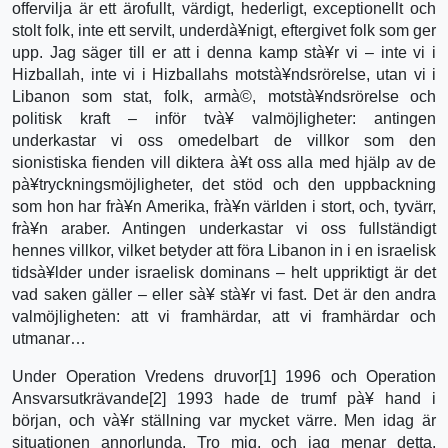
offervilja är ett ärofullt, värdigt, hederligt, exceptionellt och
stolt folk, inte ett servilt, underdà¥nigt, eftergivet folk som ger
upp. Jag säger till er att i denna kamp stà¥r vi – inte vi i
Hizballah, inte vi i Hizballahs motstà¥ndsrörelse, utan vi i
Libanon som stat, folk, armà©, motstà¥ndsrörelse och
politisk kraft – inför tvà¥ valmöjligheter: antingen
underkastar vi oss omedelbart de villkor som den
sionistiska fienden vill diktera à¥t oss alla med hjälp av de
pà¥tryckningsmöjligheter, det stöd och den uppbackning
som hon har frà¥n Amerika, frà¥n världen i stort, och, tyvärr,
frà¥n araber. Antingen underkastar vi oss fullständigt
hennes villkor, vilket betyder att föra Libanon in i en israelisk
tidsà¥lder under israelisk dominans – helt uppriktigt är det
vad saken gäller – eller sà¥ stà¥r vi fast. Det är den andra
valmöjligheten: att vi framhärdar, att vi framhärdar och
utmanar…
Under Operation Vredens druvor[1] 1996 och Operation
Ansvarsutkrävande[2] 1993 hade de trumf pà¥ hand i
början, och và¥r ställning var mycket värre. Men idag är
situationen annorlunda. Tro mig, och jag menar detta,