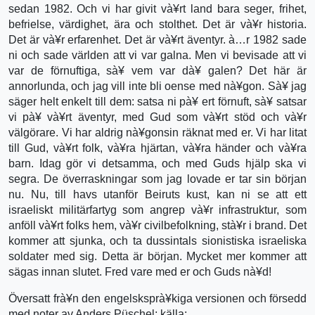
sedan 1982. Och vi har givit và¥rt land bara seger, frihet,
befrielse, värdighet, ära och stolthet. Det är và¥r historia.
Det är và¥r erfarenhet. Det är và¥rt äventyr. à…r 1982 sade
ni och sade världen att vi var galna. Men vi bevisade att vi
var de förnuftiga, sà¥ vem var dà¥ galen? Det här är
annorlunda, och jag vill inte bli oense med nà¥gon. Sà¥ jag
säger helt enkelt till dem: satsa ni pà¥ ert förnuft, sà¥ satsar
vi pà¥ và¥rt äventyr, med Gud som và¥rt stöd och và¥r
välgörare. Vi har aldrig nà¥gonsin räknat med er. Vi har litat
till Gud, và¥rt folk, và¥ra hjärtan, và¥ra händer och và¥ra
barn. Idag gör vi detsamma, och med Guds hjälp ska vi
segra. De överraskningar som jag lovade er tar sin början
nu. Nu, till havs utanför Beiruts kust, kan ni se att ett
israeliskt militärfartyg som angrep và¥r infrastruktur, som
anföll và¥rt folks hem, và¥r civilbefolkning, stà¥r i brand. Det
kommer att sjunka, och ta dussintals sionistiska israeliska
soldater med sig. Detta är början. Mycket mer kommer att
sägas innan slutet. Fred vare med er och Guds nà¥d!
Översatt frà¥n den engelsksprà¥kiga versionen och försedd
med noter av Anders Püschel; källa: