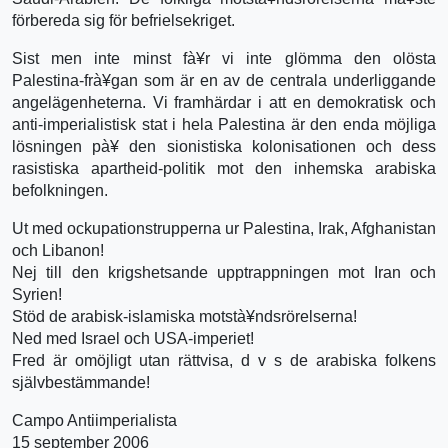
förbereda sig för befrielsekriget.
Sist men inte minst fà¥r vi inte glömma den olösta
Palestina-frà¥gan som är en av de centrala underliggande
angelägenheterna. Vi framhärdar i att en demokratisk och
anti-imperialistisk stat i hela Palestina är den enda möjliga
lösningen pà¥ den sionistiska kolonisationen och dess
rasistiska apartheid-politik mot den inhemska arabiska
befolkningen.
Ut med ockupationstrupperna ur Palestina, Irak, Afghanistan
och Libanon!
Nej till den krigshetsande upptrappningen mot Iran och
Syrien!
Stöd de arabisk-islamiska motstà¥ndsrörelserna!
Ned med Israel och USA-imperiet!
Fred är omöjligt utan rättvisa, d v s de arabiska folkens
självbestämmande!
Campo Antiimperialista
15 september 2006