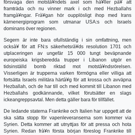
försvaga den motstà¥ndets axel som hà¥ller pà¥ att
framträda och nu vinner mark i och med Hezballahs
framgà¥ngar. Frà¥gan hör oupplösligt ihop med Irans
kärnenergiprogram som utmanar USA:s och Israels
dominans över regionen.
Segern är inte bara ofullständig i sin omfattning, men
ocksà¥ för att FN:s säkerhetsrà¥ds resolution 1701 och
utplaceringen av ungefär 15 000 tungt beväpnande
europeiska krigsberedda trupper i Libanon utgör en
tidsinställd bomb riktad mot motstà¥ndsrörelsen.
Visserligen är trupperna varken förmögna eller villiga att
fortsätta Israels militära härtà¥g för att krossa och avväpna
Hezballah, och de har till och med kommit till Libanon med
Hezballahs godkännande, vilket förutsätter en slags
ickeangreppsavtal. Men detta gäller bara för tillfället.
De ledande staterna Frankrike och Italien har uppgett att de
ska sätta stopp för vapenleveranserna som kommer via
Syrien. Detta kommer att utnyttjas för att pressa och hota
Syrien. Redan frà¥n första början föreslog Frankrike till