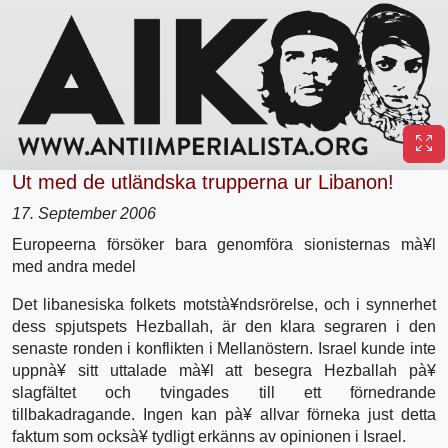
Ut med de utländska trupperna ur Libanon!
17. September 2006
Europeerna försöker bara genomföra sionisternas mà¥l
med andra medel
Det libanesiska folkets motstà¥ndsrörelse, och i synnerhet
dess spjutspets Hezballah, är den klara segraren i den
senaste ronden i konflikten i Mellanöstern. Israel kunde inte
uppnà¥ sitt uttalade mà¥l att besegra Hezballah pà¥
slagfältet och tvingades till ett förnedrande
tillbakadragande. Ingen kan pà¥ allvar förneka just detta
faktum som ocksà¥ tydligt erkänns av opinionen i Israel.