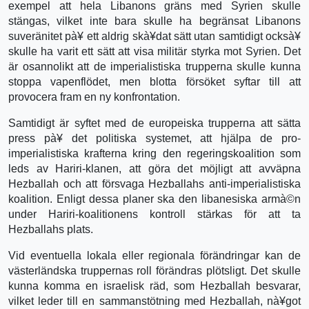
exempel att hela Libanons gräns med Syrien skulle
stängas, vilket inte bara skulle ha begränsat Libanons
suveränitet pà¥ ett aldrig skà¥dat sätt utan samtidigt ocksà¥
skulle ha varit ett sätt att visa militär styrka mot Syrien. Det
är osannolikt att de imperialistiska trupperna skulle kunna
stoppa vapenflödet, men blotta försöket syftar till att
provocera fram en ny konfrontation.
Samtidigt är syftet med de europeiska trupperna att sätta
press pà¥ det politiska systemet, att hjälpa de pro-
imperialistiska krafterna kring den regeringskoalition som
leds av Hariri-klanen, att göra det möjligt att avväpna
Hezballah och att försvaga Hezballahs anti-imperialistiska
koalition. Enligt dessa planer ska den libanesiska armà©n
under Hariri-koalitionens kontroll stärkas för att ta
Hezballahs plats.
Vid eventuella lokala eller regionala förändringar kan de
västerländska truppernas roll förändras plötsligt. Det skulle
kunna komma en israelisk räd, som Hezballah besvarar,
vilket leder till en sammanstötning med Hezballah, nà¥got