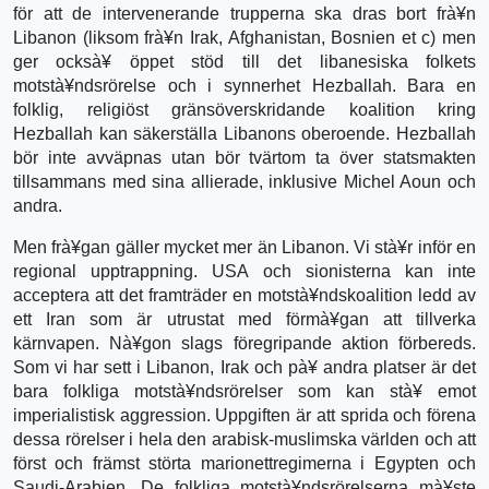
för att de intervenerande trupperna ska dras bort frà¥n
Libanon (liksom frà¥n Irak, Afghanistan, Bosnien et c) men
ger ocksà¥ öppet stöd till det libanesiska folkets
motstà¥ndsrörelse och i synnerhet Hezballah. Bara en
folklig, religiöst gränsöverskridande koalition kring
Hezballah kan säkerställa Libanons oberoende. Hezballah
bör inte avväpnas utan bör tvärtom ta över statsmakten
tillsammans med sina allierade, inklusive Michel Aoun och
andra.
Men frà¥gan gäller mycket mer än Libanon. Vi stà¥r inför en
regional upptrappning. USA och sionisterna kan inte
acceptera att det framträder en motstà¥ndskoalition ledd av
ett Iran som är utrustat med förmà¥gan att tillverka
kärnvapen. Nà¥gon slags föregripande aktion förbereds.
Som vi har sett i Libanon, Irak och pà¥ andra platser är det
bara folkliga motstà¥ndsrörelser som kan stà¥ emot
imperialistisk aggression. Uppgiften är att sprida och förena
dessa rörelser i hela den arabisk-muslimska världen och att
först och främst störta marionettregimerna i Egypten och
Saudi-Arabien. De folkliga motstà¥ndsrörelserna mà¥ste