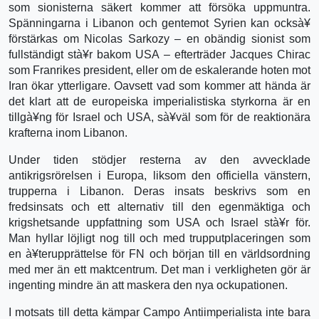
som sionisterna säkert kommer att försöka uppmuntra.
Spänningarna i Libanon och gentemot Syrien kan ocksà¥
förstärkas om Nicolas Sarkozy – en obändig sionist som
fullständigt stà¥r bakom USA – efterträder Jacques Chirac
som Franrikes president, eller om de eskalerande hoten mot
Iran ökar ytterligare. Oavsett vad som kommer att hända är
det klart att de europeiska imperialistiska styrkorna är en
tillgà¥ng för Israel och USA, sà¥väl som för de reaktionära
krafterna inom Libanon.
Under tiden stödjer resterna av den avvecklade
antikrigsrörelsen i Europa, liksom den officiella vänstern,
trupperna i Libanon. Deras insats beskrivs som en
fredsinsats och ett alternativ till den egenmäktiga och
krigshetsande uppfattning som USA och Israel stà¥r för.
Man hyllar löjligt nog till och med trupputplaceringen som
en à¥terupprättelse för FN och början till en världsordning
med mer än ett maktcentrum. Det man i verkligheten gör är
ingenting mindre än att maskera den nya ockupationen.
I motsats till detta kämpar Campo Antiimperialista inte bara