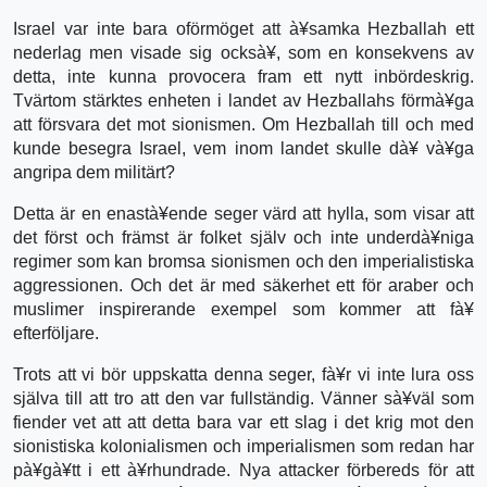
Israel var inte bara oförmöget att à¥samka Hezballah ett
nederlag men visade sig ocksà¥, som en konsekvens av
detta, inte kunna provocera fram ett nytt inbördeskrig.
Tvärtom stärktes enheten i landet av Hezballahs förmà¥ga
att försvara det mot sionismen. Om Hezballah till och med
kunde besegra Israel, vem inom landet skulle dà¥ và¥ga
angripa dem militärt?
Detta är en enastà¥ende seger värd att hylla, som visar att
det först och främst är folket själv och inte underdà¥niga
regimer som kan bromsa sionismen och den imperialistiska
aggressionen. Och det är med säkerhet ett för araber och
muslimer inspirerande exempel som kommer att fà¥
efterföljare.
Trots att vi bör uppskatta denna seger, fà¥r vi inte lura oss
själva till att tro att den var fullständig. Vänner sà¥väl som
fiender vet att att detta bara var ett slag i det krig mot den
sionistiska kolonialismen och imperialismen som redan har
pà¥gà¥tt i ett à¥rhundrade. Nya attacker förbereds för att