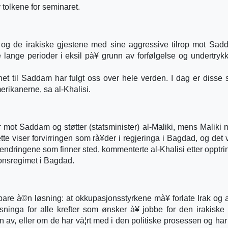
 tolkene for seminaret.
 og de irakiske gjestene med sine aggressive tilrop mot Sa
e lange perioder i eksil pà¥ grunn av forfølgelse og undertrykk
net til Saddam har fulgt oss over hele verden. I dag er diss
erikanerne, sa al-Khalisi.
mot Saddam og støtter (statsminister) al-Maliki, mens Maliki 
tte viser forvirringen som rà¥der i regjeringa i Bagdad, og det v
 endringene som finner sted, kommenterte al-Khalisi etter opptrin
onsregimet i Bagdad.
es bare à©n løsning: at okkupasjonsstyrkene mà¥ forlate Irak og a
øsninga for alle krefter som ønsker à¥ jobbe for den irakiske
n av, eller om de har và¦rt med i den politiske prosessen og har