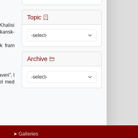
Topic
Khalisi
ikansk-
kk fram
Archive
eri”. I
del med
Galleries