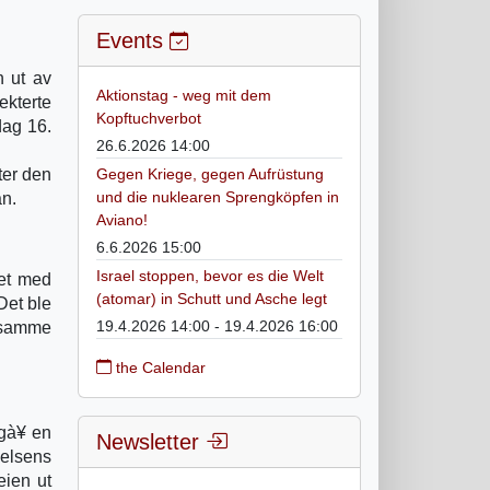
Events
n ut av
Aktionstag - weg mit dem
ekterte
Kopftuchverbot
dag 16.
26.6.2026 14:00
ter den
Gegen Kriege, gegen Aufrüstung
und die nuklearen Sprengköpfen in
an.
Aviano!
6.6.2026 15:00
Israel stoppen, bevor es die Welt
tet med
(atomar) in Schutt und Asche legt
Det ble
19.4.2026 14:00 - 19.4.2026 16:00
e samme
the Calendar
ngà¥ en
Newsletter
delsens
eien ut