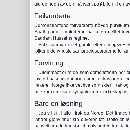
gjorde noen av dem hà¦rverk pà¥ bilen til en av
Feilvurderte
Demonstrantene feilvurderte bà¥de publikum
Baath-partiet. Innlederne har alle mà¥ttet lev
Saddam Husseins regime.
– Folk som var i det gamle etterretningsvese
folkene de ivrigste samarbeidspartnerne for am
Forvirring
– Dilemmaet er at de som demonstrerte her er 
invitert ba’athistene inn i administrasjonen. De
irakere i Norge ikke vet hva som skjer i Irak og
norsk-irakere som sympatiserer med okkupasj
Bare en løsning
– Jeg vil si til alle i Irak og Norge: Det finn
landet gjenvinner sin suverenitet. Dette er l
uansett om de har støttet motstanden fra starte