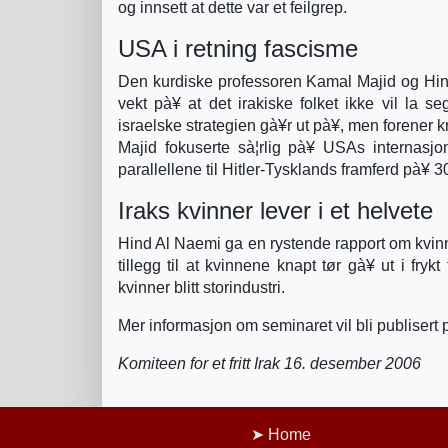
og innsett at dette var et feilgrep.
USA i retning fascisme
Den kurdiske professoren Kamal Majid og Hind A
vekt pà¥ at det irakiske folket ikke vil la seg
israelske strategien gà¥r ut pà¥, men forener 
Majid fokuserte sà¦rlig pà¥ USAs internasjo
parallellene til Hitler-Tysklands framferd pà¥ 30
Iraks kvinner lever i et helvete
Hind Al Naemi ga en rystende rapport om kvinne
tillegg til at kvinnene knapt tør gà¥ ut i frykt
kvinner blitt storindustri.
Mer informasjon om seminaret vil bli publisert
Komiteen for et fritt Irak 16. desember 2006
Home