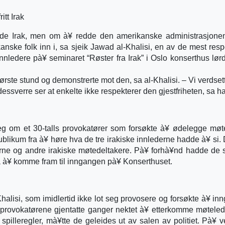
tt Irak
dde Irak, men om à¥ redde den amerikanske administrasjone
anske folk inn i, sa sjeik Jawad al-Khalisi, en av de mest resp
 innledere pà¥ seminaret “Røster fra Irak” i Oslo konserthus lør
a første stund og demonstrerte mot den, sa al-Khalisi. – Vi verdset
 dessverre ser at enkelte ikke respekterer den gjestfriheten, sa h
eg om et 30-talls provokatører som forsøkte à¥ ødelegge mø
publikum fra à¥ høre hva de tre irakiske innlederne hadde à¥ si. 
akerne og andre irakiske møtedeltakere. Pà¥ forhà¥nd hadde d
fra à¥ komme fram til inngangen pà¥ Konserthuset.
Khalisi, som imidlertid ikke lot seg provosere og forsøkte à¥ in
at provokatørene gjentatte ganger nektet à¥ etterkomme møtele
pilleregler, mà¥tte de geleides ut av salen av politiet. Pà¥ v