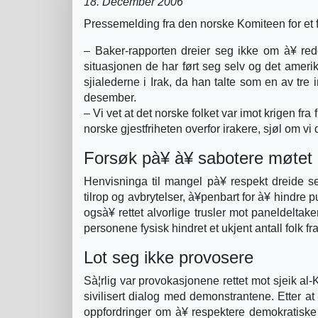
18. December 2006
Pressemelding fra den norske Komiteen for et fri
– Baker-rapporten dreier seg ikke om à¥ re
situasjonen de har ført seg selv og det amerik
sjialederne i Irak, da han talte som en av tre
desember.
– Vi vet at det norske folket var imot krigen fr
norske gjestfriheten overfor irakere, sjøl om vi
Forsøk pà¥ à¥ sabotere møtet
Henvisninga til mangel pà¥ respekt dreide s
tilrop og avbrytelser, à¥penbart for à¥ hindre 
ogsà¥ rettet alvorlige trusler mot paneldelt
personene fysisk hindret et ukjent antall folk 
Lot seg ikke provosere
Sà¦rlig var provokasjonene rettet mot sjeik al-
sivilisert dialog med demonstrantene. Etter 
oppfordringer om à¥ respektere demokratiske s