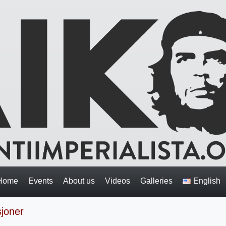
Home
Events
About us
Videos
Galleries
English
sjoner