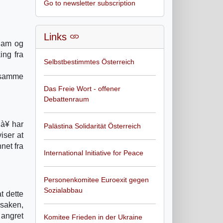
Go to newsletter subscription
Links
ddam og
ing fra
Selbstbestimmtes Österreich
e samme
Das Freie Wort - offener
Debattenraum
nà¥ har
Palästina Solidarität Österreich
iser at
net fra
International Initiative for Peace
Personenkomitee Euroexit gegen
Sozialabbau
t dette
 saken,
 angret
Komitee Frieden in der Ukraine