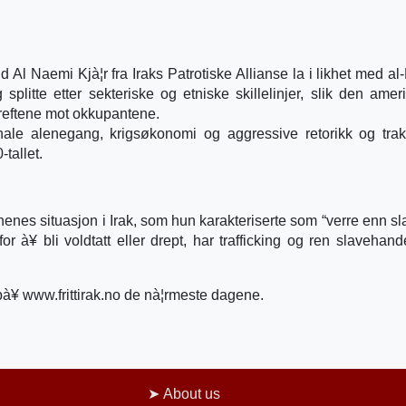
l Naemi Kjà¦r fra Iraks Patrotiske Allianse la i likhet med al-
 splitte etter sekteriske og etniske skillelinjer, slik den amer
kreftene mot okkupantene.
nale alenegang, krigsøkonomi og aggressive retorikk og tra
-tallet.
nes situasjon i Irak, som hun karakteriserte som “verre enn slav
 for à¥ bli voldtatt eller drept, har trafficking og ren slavehan
 pà¥ www.frittirak.no de nà¦rmeste dagene.
About us