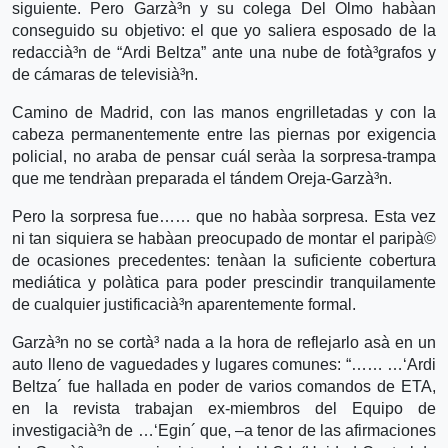
siguiente. Pero Garzà³n y su colega Del Olmo habà­an
conseguido su objetivo: el que yo saliera esposado de la
redaccià³n de “Ardi Beltza” ante una nube de fotà³grafos y
de cámaras de televisià³n.
Camino de Madrid, con las manos engrilletadas y con la
cabeza permanentemente entre las piernas por exigencia
policial, no araba de pensar cuál serà­a la sorpresa-trampa
que me tendrà­an preparada el tándem Oreja-Garzà³n.
Pero la sorpresa fue…… que no habà­a sorpresa. Esta vez
ni tan siquiera se habà­an preocupado de montar el paripà©
de ocasiones precedentes: tenà­an la suficiente cobertura
mediática y polà­tica para poder prescindir tranquilamente
de cualquier justificacià³n aparentemente formal.
Garzà³n no se cortà³ nada a la hora de reflejarlo asà­ en un
auto lleno de vaguedades y lugares comunes: “…… …‘Ardi
Beltza´ fue hallada en poder de varios comandos de ETA,
en la revista trabajan ex-miembros del Equipo de
investigacià³n de …‘Egin´ que, –a tenor de las afirmaciones