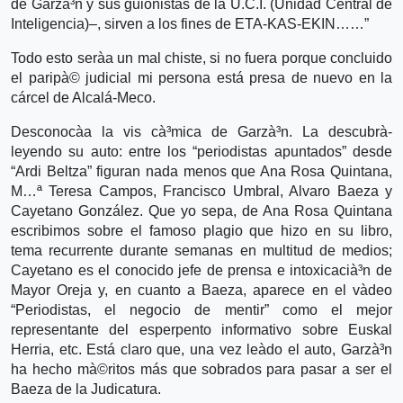
de Garzà³n y sus guionistas de la U.C.I. (Unidad Central de
Inteligencia)–, sirven a los fines de ETA-KAS-EKIN……”
Todo esto serà­a un mal chiste, si no fuera porque concluido
el paripà© judicial mi persona está presa de nuevo en la
cárcel de Alcalá-Meco.
Desconocà­a la vis cà³mica de Garzà³n. La descubrà­
leyendo su auto: entre los “periodistas apuntados” desde
“Ardi Beltza” figuran nada menos que Ana Rosa Quintana,
M…ª Teresa Campos, Francisco Umbral, Alvaro Baeza y
Cayetano González. Que yo sepa, de Ana Rosa Quintana
escribimos sobre el famoso plagio que hizo en su libro,
tema recurrente durante semanas en multitud de medios;
Cayetano es el conocido jefe de prensa e intoxicacià³n de
Mayor Oreja y, en cuanto a Baeza, aparece en el và­deo
“Periodistas, el negocio de mentir” como el mejor
representante del esperpento informativo sobre Euskal
Herria, etc. Está claro que, una vez leà­do el auto, Garzà³n
ha hecho mà©ritos más que sobrados para pasar a ser el
Baeza de la Judicatura.