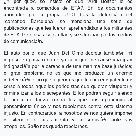
¿Y por quà© se insiste en que “Ardi Beltza” le es
encontrada a comandos de ETA?. En los documentos
aportados por la propia U.C.I. tras la detencià³n del
“comando Barcelona” se menciona una serie de
publicaciones que les fueron aprehendidas a los militantes
de ETA. Pero esas, se ocultan y se silencian por los medios
de comunicacià³n.
El auto por el que Juan Del Olmo decreta tambià©n mi
ingreso en prisià³n no es ya solo que me cause una gran
indignacià³n por la carencia de una mà­nima base jurà­dica;
el gran problema no es que me produzca un enorme
indefensià³n, sino que lo peor es que le concede patente de
corso a todos aquellos periodistas que quieran vituperar y
criminalizar a los discrepantes. Ellos podrán seguir siendo
la punta de lanza contra los que nos oponemos al
pensamiento único y nos rebelamos contra este sistema
injusto. En contrapartida, a nosotros se nos quiere imponer
el silencio, el acatamiento y la sumisià³n ante sus
atropellos. Sà³lo nos queda rebelarnos.