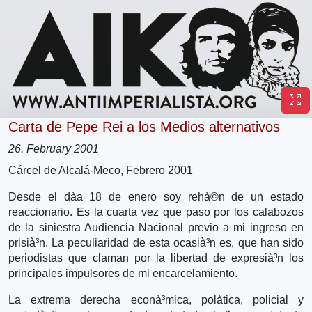
Carta de Pepe Rei a los Medios alternativos
26. February 2001
Cárcel de Alcalá-Meco, Febrero 2001
Desde el dà­a 18 de enero soy rehà©n de un estado
reaccionario. Es la cuarta vez que paso por los calabozos
de la siniestra Audiencia Nacional previo a mi ingreso en
prisià³n. La peculiaridad de esta ocasià³n es, que han sido
periodistas que claman por la libertad de expresià³n los
principales impulsores de mi encarcelamiento.
La extrema derecha econà³mica, polà­tica, policial y