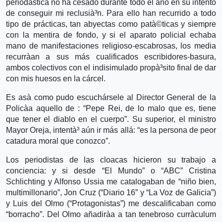
periodà­stica no ha cesado durante todo el año en su intento
de conseguir mi reclusià³n. Para ello han recurrido a todo
tipo de prácticas, tan abyectas como patà©ticas y siempre
con la mentira de fondo, y si el aparato policial echaba
mano de manifestaciones religioso-escabrosas, los media
recurrà­an a sus más cualificados escribidores-basura,
ambos colectivos con el indisimulado propà³sito final de dar
con mis huesos en la cárcel.
Es asà­ como pudo escuchársele al Director General de la
Policà­a aquello de : “Pepe Rei, de lo malo que es, tiene
que tener el diablo en el cuerpo”. Su superior, el ministro
Mayor Oreja, intentà³ aún ir más allá: “es la persona de peor
catadura moral que conozco”.
Los periodistas de las cloacas hicieron su trabajo a
conciencia: y si desde “El Mundo” o “ABC” Cristina
Schlichting y Alfonso Ussia me catalogaban de “niño bien,
multimillonario”, Jon Cruz (“Diario 16” y “La Voz de Galicia”)
y Luis del Olmo (“Protagonistas”) me descalificaban como
“borracho”. Del Olmo añadirà­a a tan tenebroso currà­culum