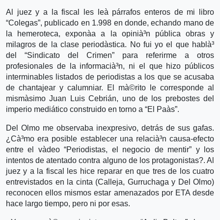
Al juez y a la fiscal les leà­ párrafos enteros de mi libro
“Colegas”, publicado en 1.998 en donde, echando mano de
la hemeroteca, exponà­a a la opinià³n pública obras y
milagros de la clase periodà­stica. No fui yo el que hablà³
del “Sindicato del Crimen” para referirme a otros
profesionales de la informacià³n, ni el que hizo públicos
interminables listados de periodistas a los que se acusaba
de chantajear y calumniar. El mà©rito le corresponde al
mismà­simo Juan Luis Cebrián, uno de los prebostes del
imperio mediático construido en torno a “El Paà­s”.
Del Olmo me observaba inexpresivo, detrás de sus gafas.
¿Cà³mo era posible establecer una relacià³n causa-efecto
entre el và­deo “Periodistas, el negocio de mentir” y los
intentos de atentado contra alguno de los protagonistas?. Al
juez y a la fiscal les hice reparar en que tres de los cuatro
entrevistados en la cinta (Calleja, Gurruchaga y Del Olmo)
reconocen ellos mismos estar amenazados por ETA desde
hace largo tiempo, pero ni por esas.