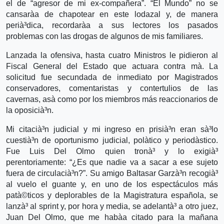
el de “agresor de mi ex-compañera”. “El Mundo” no se
cansarà­a de chapotear en este lodazal y, de manera
perià³dica, recordarà­a a sus lectores los pasados
problemas con las drogas de algunos de mis familiares.
Lanzada la ofensiva, hasta cuatro Ministros le pidieron al
Fiscal General del Estado que actuara contra mà­. La
solicitud fue secundada de inmediato por Magistrados
conservadores, comentaristas y contertulios de las
cavernas, asà­ como por los miembros más reaccionarios de
la oposicià³n.
Mi citacià³n judicial y mi ingreso en prisià³n eran sà³lo
cuestià³n de oportunismo judicial, polà­tico y periodà­stico.
Fue Luis Del Olmo quien tronà³ y lo exigià³
perentoriamente: “¿Es que nadie va a sacar a ese sujeto
fuera de circulacià³n?”. Su amigo Baltasar Garzà³n recogià³
al vuelo el guante y, en uno de los espectáculos más
patà©ticos y deplorables de la Magistratura española, se
lanzà³ al sprint y, por hora y media, se adelantà³ a otro juez,
Juan Del Olmo, que me habà­a citado para la mañana