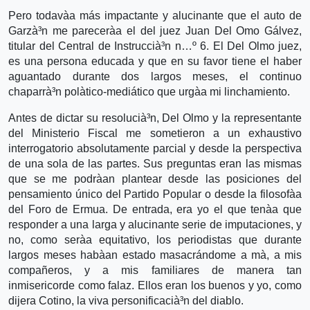
Pero todavà­a más impactante y alucinante que el auto de
Garzà³n me parecerà­a el del juez Juan Del Omo Gálvez,
titular del Central de Instruccià³n n…º 6. El Del Olmo juez,
es una persona educada y que en su favor tiene el haber
aguantado durante dos largos meses, el continuo
chaparrà³n polà­tico-mediático que urgà­a mi linchamiento.
Antes de dictar su resolucià³n, Del Olmo y la representante
del Ministerio Fiscal me sometieron a un exhaustivo
interrogatorio absolutamente parcial y desde la perspectiva
de una sola de las partes. Sus preguntas eran las mismas
que se me podrà­an plantear desde las posiciones del
pensamiento único del Partido Popular o desde la filosofà­a
del Foro de Ermua. De entrada, era yo el que tenà­a que
responder a una larga y alucinante serie de imputaciones, y
no, como serà­a equitativo, los periodistas que durante
largos meses habà­an estado masacrándome a mà­, a mis
compañeros, y a mis familiares de manera tan
inmisericorde como falaz. Ellos eran los buenos y yo, como
dijera Cotino, la viva personificacià³n del diablo.