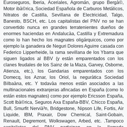
Euroseguros, Iberia, Aceriales, Agromán, grupo Bergà©,
Motor ibà©rica, Sociedad Española de Carburos Metálicos,
Nitratos de Castilla, Sevillana de Electricidad, Talgo,
Banesto, BSCH, etc. Los capitalistas del PNV no se han
convertido nunca en grandes terratenientes dueños de
enormes haciendas en Andalucà­a, Castilla y Extremadura
como lo han hecho los magnates oligárquicos, como por
ejemplo la ganadera de Neguri Dolores Aguirre casada con
Federico Lipperheide, la rama sevillana de los Ybarra que
siguen ligados al BBV (y están emparentados con los
clanes feudales de los Sainz de la Maza, Garvey, Osborne,
Atienza, etc.), los Gandarias emparentados con los
Domecq, los Aznar, los Oriol, la negurà­tica Sociedad
Bilbaà­na, etc. Y todavà­a menos están asociados a las
multinacionales extranjeras afincadas en España (como lo
están estos magnates) como por ejemplo Ericsson España,
Scott Ibà©rica, Seguros Axa España-BBV, Chicco España,
Bull, Smurfit Nervià³n, Bridgestone, Nipson Life, Fortis, Air
Liquide, IBM, Praxair, Dow Chemical, Saint-Gobain,
Renault, Degremont, Wolkswagen, Arbed, etc. .Tampoco