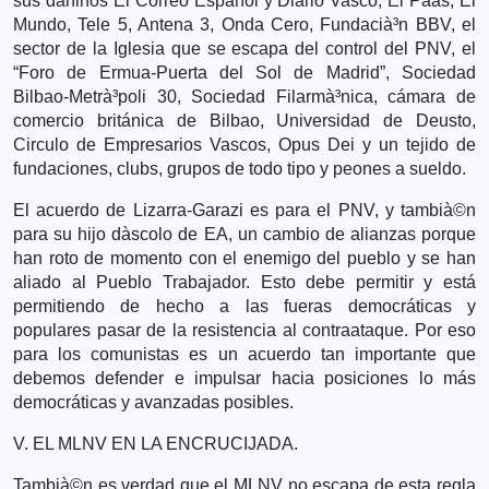
sus dañinos El Correo Español y Diario Vasco, El Paà­s, El
Mundo, Tele 5, Antena 3, Onda Cero, Fundacià³n BBV, el
sector de la Iglesia que se escapa del control del PNV, el
“Foro de Ermua-Puerta del Sol de Madrid”, Sociedad
Bilbao-Metrà³poli 30, Sociedad Filarmà³nica, cámara de
comercio británica de Bilbao, Universidad de Deusto,
Circulo de Empresarios Vascos, Opus Dei y un tejido de
fundaciones, clubs, grupos de todo tipo y peones a sueldo.
El acuerdo de Lizarra-Garazi es para el PNV, y tambià©n
para su hijo dà­scolo de EA, un cambio de alianzas porque
han roto de momento con el enemigo del pueblo y se han
aliado al Pueblo Trabajador. Esto debe permitir y está
permitiendo de hecho a las fueras democráticas y
populares pasar de la resistencia al contraataque. Por eso
para los comunistas es un acuerdo tan importante que
debemos defender e impulsar hacia posiciones lo más
democráticas y avanzadas posibles.
V. EL MLNV EN LA ENCRUCIJADA.
Tambià©n es verdad que el MLNV no escapa de esta regla