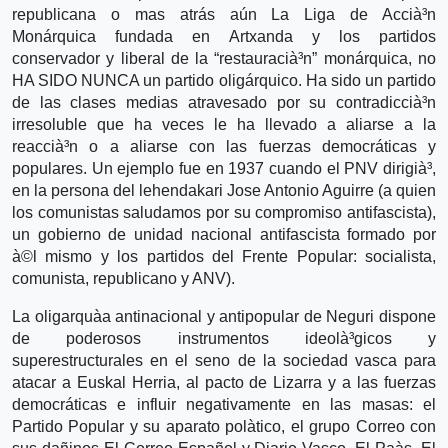
republicana o mas atrás aún La Liga de Accià³n
Monárquica fundada en Artxanda y los partidos
conservador y liberal de la “restauracià³n” monárquica, no
HA SIDO NUNCA un partido oligárquico. Ha sido un partido
de las clases medias atravesado por su contradiccià³n
irresoluble que ha veces le ha llevado a aliarse a la
reaccià³n o a aliarse con las fuerzas democráticas y
populares. Un ejemplo fue en 1937 cuando el PNV dirigià³,
en la persona del lehendakari Jose Antonio Aguirre (a quien
los comunistas saludamos por su compromiso antifascista),
un gobierno de unidad nacional antifascista formado por
à©l mismo y los partidos del Frente Popular: socialista,
comunista, republicano y ANV).
La oligarquà­a antinacional y antipopular de Neguri dispone
de poderosos instrumentos ideolà³gicos y
superestructurales en el seno de la sociedad vasca para
atacar a Euskal Herria, al pacto de Lizarra y a las fuerzas
democráticas e influir negativamente en las masas: el
Partido Popular y su aparato polà­tico, el grupo Correo con