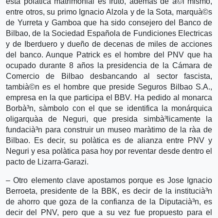
esta polà­tica matrimonial es fruto, además de à©l mismo,
entre otros, su primo Ignacio Alzola y de la Sota, marquà©s
de Yurreta y Gamboa que ha sido consejero del Banco de
Bilbao, de la Sociedad Española de Fundiciones Electricas
y de Iberduero y dueño de decenas de miles de acciones
del banco. Aunque Patrick es el hombre del PNV que ha
ocupado durante 8 años la presidencia de la Cámara de
Comercio de Bilbao desbancando al sector fascista,
tambià©n es el hombre que preside Seguros Bilbao S.A.,
empresa en la que participa el BBV. Ha pedido al monarca
Borbà³n, sà­mbolo con el que se identifica la monárquica
oligarquà­a de Neguri, que presida simbà³licamente la
fundacià³n para construir un museo marà­timo de la rà­a de
Bilbao. Es decir, su polà­tica es de alianza entre PNV y
Neguri y esa polà­tica pasa hoy por reventar desde dentro el
pacto de Lizarra-Garazi.
– Otro elemento clave apostamos porque es Jose Ignacio
Berroeta, presidente de la BBK, es decir de la institucià³n
de ahorro que goza de la confianza de la Diputacià³n, es
decir del PNV, pero que a su vez fue propuesto para el