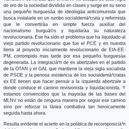
de oro de la sociedad dividida en clases y surge en su seno
una pequeño burguesà­a de ideologà­a anticomunista que
busca instalarle en un rumbo socialdemà³crata y reformista
que le convertirà­a en simple fuerza auxiliar del
nacionalismo burguà©s y liquidarà­a su naturaleza
revolucionaria. Ese ha sido el problema que ha liquidado al
viejo partido revolucionario que fue el PCE y en nuestra
tierra al proyecto inicialmente revolucionario de EIA-EE-
PM, corrompido mas tarde por esa pequeño burguesà­a
degenerada. La integracià³n de ex abertzales en el partido
de la OTAN y el GAL que mantiene la vieja sigla socialista
de PSOE y la penosa existencia de los socialdemà³cratas
ex EE tienen que hacer pensar a la izquierda abertzale a
donde conduce el camino revisionista y liquidacionista. Y
estamos convencidos que la mayorà­a de las bases del
MLNV no están de ninguna manera por seguir ese camino
sino por reforzar la là­nea combativa tan heroicamente
seguida hasta ahora.
Resulta evidente el acierto en la polà­tica de recomposicià³n