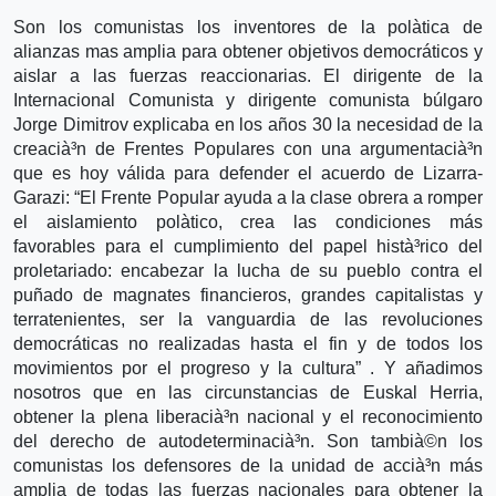
Son los comunistas los inventores de la polà­tica de
alianzas mas amplia para obtener objetivos democráticos y
aislar a las fuerzas reaccionarias. El dirigente de la
Internacional Comunista y dirigente comunista búlgaro
Jorge Dimitrov explicaba en los años 30 la necesidad de la
creacià³n de Frentes Populares con una argumentacià³n
que es hoy válida para defender el acuerdo de Lizarra-
Garazi: “El Frente Popular ayuda a la clase obrera a romper
el aislamiento polà­tico, crea las condiciones más
favorables para el cumplimiento del papel histà³rico del
proletariado: encabezar la lucha de su pueblo contra el
puñado de magnates financieros, grandes capitalistas y
terratenientes, ser la vanguardia de las revoluciones
democráticas no realizadas hasta el fin y de todos los
movimientos por el progreso y la cultura” . Y añadimos
nosotros que en las circunstancias de Euskal Herria,
obtener la plena liberacià³n nacional y el reconocimiento
del derecho de autodeterminacià³n. Son tambià©n los
comunistas los defensores de la unidad de accià³n más
amplia de todas las fuerzas nacionales para obtener la