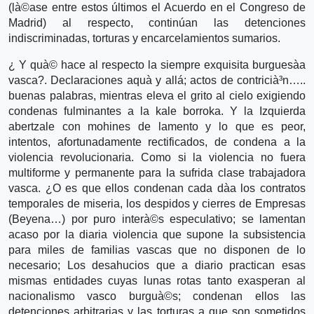
(là©ase entre estos últimos el Acuerdo en el Congreso de
Madrid) al respecto, continúan las detenciones
indiscriminadas, torturas y encarcelamientos sumarios.
¿ Y quà© hace al respecto la siempre exquisita burguesà­a
vasca?. Declaraciones aquà­ y allá; actos de contricià³n…..
buenas palabras, mientras eleva el grito al cielo exigiendo
condenas fulminantes a la kale borroka. Y la Izquierda
abertzale con mohines de lamento y lo que es peor,
intentos, afortunadamente rectificados, de condena a la
violencia revolucionaria. Como si la violencia no fuera
multiforme y permanente para la sufrida clase trabajadora
vasca. ¿O es que ellos condenan cada dà­a los contratos
temporales de miseria, los despidos y cierres de Empresas
(Beyena…) por puro interà©s especulativo; se lamentan
acaso por la diaria violencia que supone la subsistencia
para miles de familias vascas que no disponen de lo
necesario; Los desahucios que a diario practican esas
mismas entidades cuyas lunas rotas tanto exasperan al
nacionalismo vasco burguà©s; condenan ellos las
detenciones arbitrarias y las torturas a que son sometidos