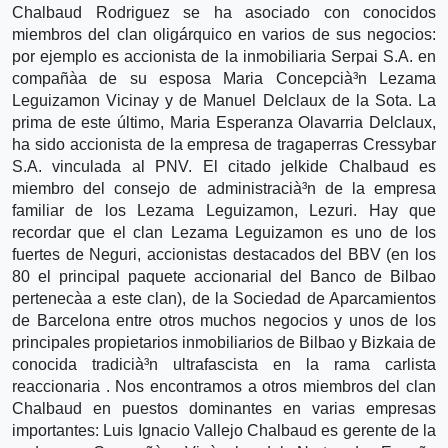
Chalbaud Rodriguez se ha asociado con conocidos
miembros del clan oligárquico en varios de sus negocios:
por ejemplo es accionista de la inmobiliaria Serpai S.A. en
compañà­a de su esposa Maria Concepcià³n Lezama
Leguizamon Vicinay y de Manuel Delclaux de la Sota. La
prima de este último, Maria Esperanza Olavarria Delclaux,
ha sido accionista de la empresa de tragaperras Cressybar
S.A. vinculada al PNV. El citado jelkide Chalbaud es
miembro del consejo de administracià³n de la empresa
familiar de los Lezama Leguizamon, Lezuri. Hay que
recordar que el clan Lezama Leguizamon es uno de los
fuertes de Neguri, accionistas destacados del BBV (en los
80 el principal paquete accionarial del Banco de Bilbao
pertenecà­a a este clan), de la Sociedad de Aparcamientos
de Barcelona entre otros muchos negocios y unos de los
principales propietarios inmobiliarios de Bilbao y Bizkaia de
conocida tradicià³n ultrafascista en la rama carlista
reaccionaria . Nos encontramos a otros miembros del clan
Chalbaud en puestos dominantes en varias empresas
importantes: Luis Ignacio Vallejo Chalbaud es gerente de la