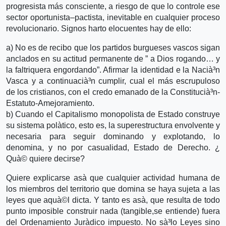
progresista más consciente, a riesgo de que lo controle ese
sector oportunista–pactista, inevitable en cualquier proceso
revolucionario. Signos harto elocuentes hay de ello:
a) No es de recibo que los partidos burgueses vascos sigan
anclados en su actitud permanente de ” a Dios rogando… y
la faltriquera engordando”. Afirmar la identidad e la Nacià³n
Vasca y a continuacià³n cumplir, cual el más escrupuloso
de los cristianos, con el credo emanado de la Constitucià³n-
Estatuto-Amejoramiento.
b) Cuando el Capitalismo monopolista de Estado construye
su sistema polà­tico, esto es, la superestructura envolvente y
necesaria para seguir dominando y explotando, lo
denomina, y no por casualidad, Estado de Derecho. ¿
Quà© quiere decirse?
Quiere explicarse asà­ que cualquier actividad humana de
los miembros del territorio que domina se haya sujeta a las
leyes que aquà©l dicta. Y tanto es asà­, que resulta de todo
punto imposible construir nada (tangible,se entiende) fuera
del Ordenamiento Jurà­dico impuesto. No sà³lo Leyes sino