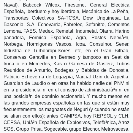
Naval), Babcock Wilcox, Firestone, General Electrica
Española, Iberduero y hoy Iberdrola, Mecánica de La Peña,
Transportes Colectivos SA-TCSA, Dow Unquinesa, La
Basconia, S.A. Echevarria, Fabrelec, Sefanitro, Cementos
Lemona, FAES, Medex, Remetal, Indumetal, Olarra, Harino
panadera, Formica Española, Agra, Postes Nervià³n,
Norbega, Hormigones Vascos, Icoa, Consulnor, Sener,
Industria de Turbopropulsores, etc, en el Gran Bilbao,
Conservas Garavilla en Bermeo y tampoco en Seat de
Iruña o en Mercedes, Kas o Gamesa de Gasteiz, Tubos
Reunidos de Amurrio, Bodegas y Bebidas de Donostia,
Patricio Echeverria de Legazpia, Marcial Uzin de Azpeitia,
Guardian de Laudio o en otras ha habido nadie del PNV ni
en la presidencia, ni en el consejo de administracià³n ni en
una posicià³n de dominio accionarial. Y mucho menos en
las grandes empresas españolas en las que si están muy
frecuentemente los magnates de Neguri (y cuando no están
se alian con ellos): antes CAMPSA, hoy REPSOL y CLH,
CEPSA, Unià³n Española de Explosivos, Telefà³nica, Arroz
SOS, Grupo Prisa, Sogecable, grupo Elecnor, Metrovacesa,