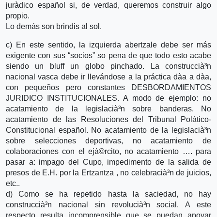
jurà­dico español si, de verdad, queremos construir algo
propio.
Lo demás son brindis al sol.
c) En este sentido, la izquierda abertzale debe ser más
exigente con sus “socios” so pena de que todo esto acabe
siendo un bluff un globo pinchado. La construccià³n
nacional vasca debe ir llevándose a la práctica dà­a a dà­a,
con pequeños pero constantes DESBORDAMIENTOS
JURIDICO INSTITUCIONALES. A modo de ejemplo: no
acatamiento de la legislacià³n sobre banderas. No
acatamiento de las Resoluciones del Tribunal Polà­tico-
Constitucional español. No acatamiento de la legislacià³n
sobre selecciones deportivas, no acatamiento de
colaboraciones con el ejà©rcito, no acatamiento …. para
pasar a: impago del Cupo, impedimento de la salida de
presos de E.H. por la Ertzantza , no celebracià³n de juicios,
etc..
d) Como se ha repetido hasta la saciedad, no hay
construccià³n nacional sin revolucià³n social. A este
respecto resulta incomprensible que se puedan apoyar