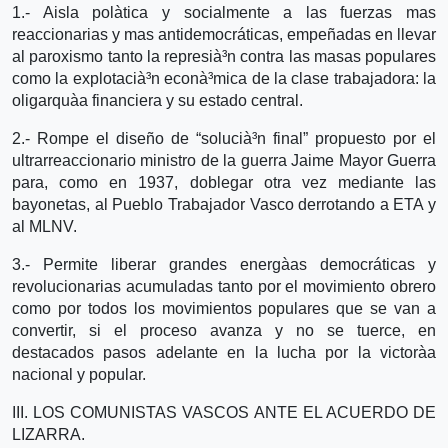
1.- Aisla polà­tica y socialmente a las fuerzas mas
reaccionarias y mas antidemocráticas, empeñadas en llevar
al paroxismo tanto la represià³n contra las masas populares
como la explotacià³n econà³mica de la clase trabajadora: la
oligarquà­a financiera y su estado central.
2.- Rompe el diseño de “solucià³n final” propuesto por el
ultrarreaccionario ministro de la guerra Jaime Mayor Guerra
para, como en 1937, doblegar otra vez mediante las
bayonetas, al Pueblo Trabajador Vasco derrotando a ETA y
al MLNV.
3.- Permite liberar grandes energà­as democráticas y
revolucionarias acumuladas tanto por el movimiento obrero
como por todos los movimientos populares que se van a
convertir, si el proceso avanza y no se tuerce, en
destacados pasos adelante en la lucha por la victorà­a
nacional y popular.
III. LOS COMUNISTAS VASCOS ANTE EL ACUERDO DE
LIZARRA.