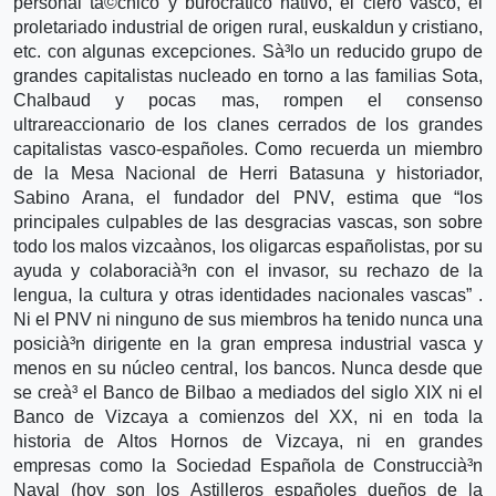
personal tà©cnico y burocrático nativo, el clero vasco, el
proletariado industrial de origen rural, euskaldun y cristiano,
etc. con algunas excepciones. Sà³lo un reducido grupo de
grandes capitalistas nucleado en torno a las familias Sota,
Chalbaud y pocas mas, rompen el consenso
ultrareaccionario de los clanes cerrados de los grandes
capitalistas vasco-españoles. Como recuerda un miembro
de la Mesa Nacional de Herri Batasuna y historiador,
Sabino Arana, el fundador del PNV, estima que “los
principales culpables de las desgracias vascas, son sobre
todo los malos vizcaà­nos, los oligarcas españolistas, por su
ayuda y colaboracià³n con el invasor, su rechazo de la
lengua, la cultura y otras identidades nacionales vascas” .
Ni el PNV ni ninguno de sus miembros ha tenido nunca una
posicià³n dirigente en la gran empresa industrial vasca y
menos en su núcleo central, los bancos. Nunca desde que
se creà³ el Banco de Bilbao a mediados del siglo XIX ni el
Banco de Vizcaya a comienzos del XX, ni en toda la
historia de Altos Hornos de Vizcaya, ni en grandes
empresas como la Sociedad Española de Construccià³n
Naval (hoy son los Astilleros españoles dueños de la