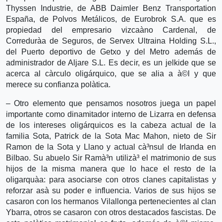
Thyssen Industrie, de ABB Daimler Benz Transportation
España, de Polvos Metálicos, de Eurobrok S.A. que es
propiedad del empresario vizcaà­no Cardenal, de
Corredurà­a de Seguros, de Servex Ultraina Holding S.L.,
del Puerto deportivo de Getxo y del Metro además de
administrador de Aljare S.L. Es decir, es un jelkide que se
acerca al cà­rculo oligárquico, que se alia a à©l y que
merece su confianza polà­tica.
– Otro elemento que pensamos nosotros juega un papel
importante como dinamitador interno de Lizarra en defensa
de los intereses oligárquicos es la cabeza actual de la
familia Sota, Patrick de la Sota Mac Mahon, nieto de Sir
Ramon de la Sota y Llano y actual cà³nsul de Irlanda en
Bilbao. Su abuelo Sir Ramà³n utilizà³ el matrimonio de sus
hijos de la misma manera que lo hace el resto de la
oligarquà­a: para asociarse con otros clanes capitalistas y
reforzar asà­ su poder e influencia. Varios de sus hijos se
casaron con los hermanos Vilallonga pertenecientes al clan
Ybarra, otros se casaron con otros destacados fascistas. De