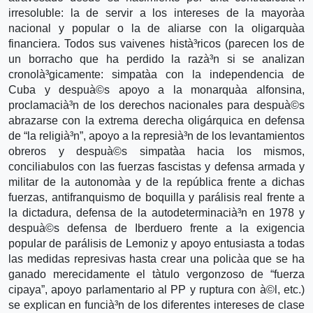
irresoluble: la de servir a los intereses de la mayorà­a
nacional y popular o la de aliarse con la oligarquà­a
financiera. Todos sus vaivenes histà³ricos (parecen los de
un borracho que ha perdido la razà³n si se analizan
cronolà³gicamente: simpatà­a con la independencia de
Cuba y despuà©s apoyo a la monarquà­a alfonsina,
proclamacià³n de los derechos nacionales para despuà©s
abrazarse con la extrema derecha oligárquica en defensa
de “la religià³n”, apoyo a la represià³n de los levantamientos
obreros y despuà©s simpatà­a hacia los mismos,
conciliabulos con las fuerzas fascistas y defensa armada y
militar de la autonomà­a y de la república frente a dichas
fuerzas, antifranquismo de boquilla y parálisis real frente a
la dictadura, defensa de la autodeterminacià³n en 1978 y
despuà©s defensa de Iberduero frente a la exigencia
popular de parálisis de Lemoniz y apoyo entusiasta a todas
las medidas represivas hasta crear una policà­a que se ha
ganado merecidamente el tà­tulo vergonzoso de “fuerza
cipaya”, apoyo parlamentario al PP y ruptura con à©l, etc.)
se explican en funcià³n de los diferentes intereses de clase