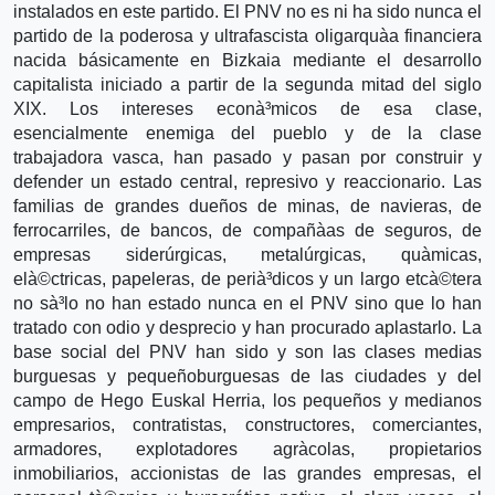
instalados en este partido. El PNV no es ni ha sido nunca el
partido de la poderosa y ultrafascista oligarquà­a financiera
nacida básicamente en Bizkaia mediante el desarrollo
capitalista iniciado a partir de la segunda mitad del siglo
XIX. Los intereses econà³micos de esa clase,
esencialmente enemiga del pueblo y de la clase
trabajadora vasca, han pasado y pasan por construir y
defender un estado central, represivo y reaccionario. Las
familias de grandes dueños de minas, de navieras, de
ferrocarriles, de bancos, de compañà­as de seguros, de
empresas siderúrgicas, metalúrgicas, quà­micas,
elà©ctricas, papeleras, de perià³dicos y un largo etcà©tera
no sà³lo no han estado nunca en el PNV sino que lo han
tratado con odio y desprecio y han procurado aplastarlo. La
base social del PNV han sido y son las clases medias
burguesas y pequeñoburguesas de las ciudades y del
campo de Hego Euskal Herria, los pequeños y medianos
empresarios, contratistas, constructores, comerciantes,
armadores, explotadores agrà­colas, propietarios
inmobiliarios, accionistas de las grandes empresas, el