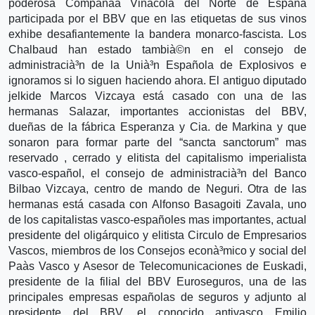
poderosa Compañà­a Vinà­cola del Norte de España
participada por el BBV que en las etiquetas de sus vinos
exhibe desafiantemente la bandera monarco-fascista. Los
Chalbaud han estado tambià©n en el consejo de
administracià³n de la Unià³n Española de Explosivos e
ignoramos si lo siguen haciendo ahora. El antiguo diputado
jelkide Marcos Vizcaya está casado con una de las
hermanas Salazar, importantes accionistas del BBV,
dueñas de la fábrica Esperanza y Cia. de Markina y que
sonaron para formar parte del “sancta sanctorum” mas
reservado , cerrado y elitista del capitalismo imperialista
vasco-español, el consejo de administracià³n del Banco
Bilbao Vizcaya, centro de mando de Neguri. Otra de las
hermanas está casada con Alfonso Basagoiti Zavala, uno
de los capitalistas vasco-españoles mas importantes, actual
presidente del oligárquico y elitista Circulo de Empresarios
Vascos, miembros de los Consejos econà³mico y social del
Paà­s Vasco y Asesor de Telecomunicaciones de Euskadi,
presidente de la filial del BBV Euroseguros, una de las
principales empresas españolas de seguros y adjunto al
presidente del BBV, el conocido antivasco Emilio