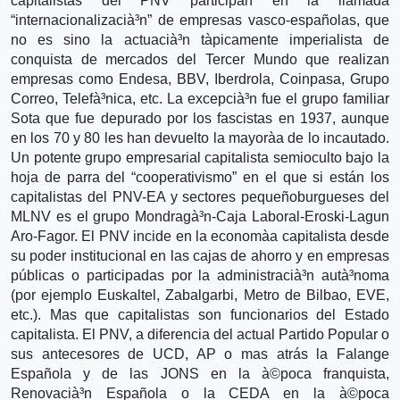
capitalistas del PNV participan en la llamada
“internacionalizacià³n” de empresas vasco-españolas, que
no es sino la actuacià³n tà­picamente imperialista de
conquista de mercados del Tercer Mundo que realizan
empresas como Endesa, BBV, Iberdrola, Coinpasa, Grupo
Correo, Telefà³nica, etc. La excepcià³n fue el grupo familiar
Sota que fue depurado por los fascistas en 1937, aunque
en los 70 y 80 les han devuelto la mayorà­a de lo incautado.
Un potente grupo empresarial capitalista semioculto bajo la
hoja de parra del “cooperativismo” en el que si están los
capitalistas del PNV-EA y sectores pequeñoburgueses del
MLNV es el grupo Mondragà³n-Caja Laboral-Eroski-Lagun
Aro-Fagor. El PNV incide en la economà­a capitalista desde
su poder institucional en las cajas de ahorro y en empresas
públicas o participadas por la administracià³n autà³noma
(por ejemplo Euskaltel, Zabalgarbi, Metro de Bilbao, EVE,
etc.). Mas que capitalistas son funcionarios del Estado
capitalista. El PNV, a diferencia del actual Partido Popular o
sus antecesores de UCD, AP o mas atrás la Falange
Española y de las JONS en la à©poca franquista,
Renovacià³n Española o la CEDA en la à©poca