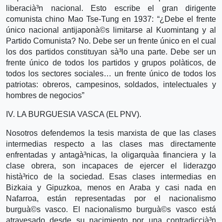
liberacià³n nacional. Esto escribe el gran dirigente
comunista chino Mao Tse-Tung en 1937: “¿Debe el frente
único nacional antijaponà©s limitarse al Kuomintang y al
Partido Comunista? No. Debe ser un frente único en el cual
los dos partidos constituyan sà³lo una parte. Debe ser un
frente único de todos los partidos y grupos polà­ticos, de
todos los sectores sociales… un frente único de todos los
patriotas: obreros, campesinos, soldados, intelectuales y
hombres de negocios”
IV. LA BURGUESIA VASCA (EL PNV).
Nosotros defendemos la tesis marxista de que las clases
intermedias respecto a las clases mas directamente
enfrentadas y antagà³nicas, la oligarquà­a financiera y la
clase obrera, son incapaces de ejercer el liderazgo
histà³rico de la sociedad. Esas clases intermedias en
Bizkaia y Gipuzkoa, menos en Araba y casi nada en
Nafarroa, están representadas por el nacionalismo
burguà©s vasco. El nacionalismo burguà©s vasco está
atravesado desde su nacimiento por una contradiccià³n