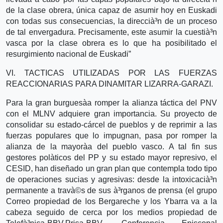
de la clase obrera, única capaz de asumir hoy en Euskadi
con todas sus consecuencias, la direccià³n de un proceso
de tal envergadura. Precisamente, este asumir la cuestià³n
vasca por la clase obrera es lo que ha posibilitado el
resurgimiento nacional de Euskadi”
VI. TACTICAS UTILIZADAS POR LAS FUERZAS
REACCIONARIAS PARA DINAMITAR LIZARRA-GARAZI.
Para la gran burguesà­a romper la alianza táctica del PNV
con el MLNV adquiere gran importancia. Su proyecto de
consolidar su estado-cárcel de pueblos y de reprimir a las
fuerzas populares que lo impugnan, pasa por romper la
alianza de la mayorà­a del pueblo vasco. A tal fin sus
gestores polà­ticos del PP y su estado mayor represivo, el
CESID, han diseñado un gran plan que contempla todo tipo
de operaciones sucias y agresivas: desde la intoxicacià³n
permanente a travà©s de sus à³rganos de prensa (el grupo
Correo propiedad de los Bergareche y los Ybarra va a la
cabeza seguido de cerca por los medios propiedad de