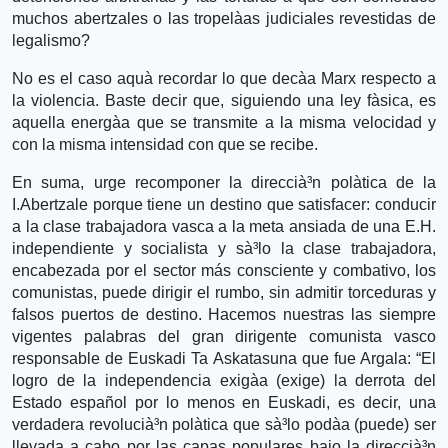
muchos abertzales o las tropelà­as judiciales revestidas de
legalismo?
No es el caso aquà­ recordar lo que decà­a Marx respecto a
la violencia. Baste decir que, siguiendo una ley fà­sica, es
aquella energà­a que se transmite a la misma velocidad y
con la misma intensidad con que se recibe.
En suma, urge recomponer la direccià³n polà­tica de la
I.Abertzale porque tiene un destino que satisfacer: conducir
a la clase trabajadora vasca a la meta ansiada de una E.H.
independiente y socialista y sà³lo la clase trabajadora,
encabezada por el sector más consciente y combativo, los
comunistas, puede dirigir el rumbo, sin admitir torceduras y
falsos puertos de destino. Hacemos nuestras las siempre
vigentes palabras del gran dirigente comunista vasco
responsable de Euskadi Ta Askatasuna que fue Argala: “El
logro de la independencia exigà­a (exige) la derrota del
Estado español por lo menos en Euskadi, es decir, una
verdadera revolucià³n polà­tica que sà³lo podà­a (puede) ser
llevada a cabo por las capas populares bajo la direccià³n