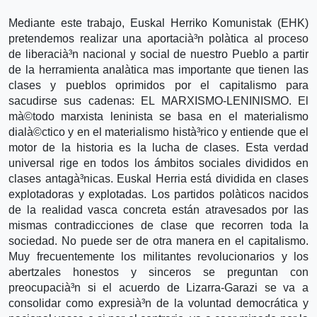
Mediante este trabajo, Euskal Herriko Komunistak (EHK)
pretendemos realizar una aportacià³n polà­tica al proceso
de liberacià³n nacional y social de nuestro Pueblo a partir
de la herramienta analà­tica mas importante que tienen las
clases y pueblos oprimidos por el capitalismo para
sacudirse sus cadenas: EL MARXISMO-LENINISMO. El
mà©todo marxista leninista se basa en el materialismo
dialà©ctico y en el materialismo histà³rico y entiende que el
motor de la historia es la lucha de clases. Esta verdad
universal rige en todos los ámbitos sociales divididos en
clases antagà³nicas. Euskal Herria está dividida en clases
explotadoras y explotadas. Los partidos polà­ticos nacidos
de la realidad vasca concreta están atravesados por las
mismas contradicciones de clase que recorren toda la
sociedad. No puede ser de otra manera en el capitalismo.
Muy frecuentemente los militantes revolucionarios y los
abertzales honestos y sinceros se preguntan con
preocupacià³n si el acuerdo de Lizarra-Garazi se va a
consolidar como expresià³n de la voluntad democrática y