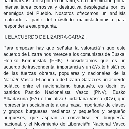
nacional vasca o si por el contrario, va a caer minado por la
intensa tarea corrosiva y destructiva desplegada por los
enemigos del Pueblo. Nosotros ofrecemos un análisis
realizado a partir del mà©todo marxista-leninista para
responder a esa pregunta.
II. EL ACUERDO DE LIZARRA-GARAZI.
Para empezar hay que señalar la valoracià³n que este
acuerdo de Lizarra nos merece a los comunistas de Euskal
Herriko Komunistak (EHK). Consideramos que es un
acuerdo de trascendental importancia y un à©xito histà³rico
de las fuerzas obreras, populares y nacionales de la
Nacià³n Vasca. El acuerdo de Lizarra-Garazi es un acuerdo
polà­tico entre el nacionalismo burguà©s, es decir los
partidos Partido Nacionalista Vasco (PNV), Eusko
Alkartasuna (EA) e Iniciativa Ciudadana Vasca (ICV), que
representan socialmente a una masa importante de clases
y grupos burgueses medianos y pequeños y pequeño
burgueses, que aspiran a convertirse en burguesà­a
nacional, y el Movimiento de Liberacià³n Nacional Vasco