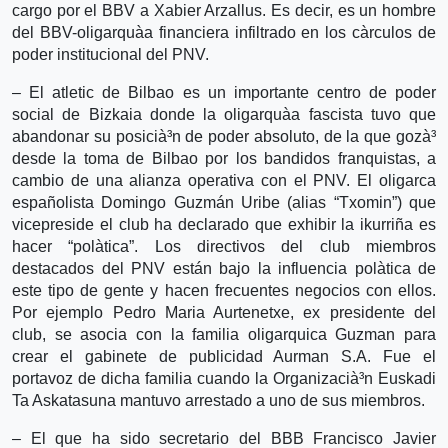
cargo por el BBV a Xabier Arzallus. Es decir, es un hombre
del BBV-oligarquà­a financiera infiltrado en los cà­rculos de
poder institucional del PNV.
– El atletic de Bilbao es un importante centro de poder
social de Bizkaia donde la oligarquà­a fascista tuvo que
abandonar su posicià³n de poder absoluto, de la que gozà³
desde la toma de Bilbao por los bandidos franquistas, a
cambio de una alianza operativa con el PNV. El oligarca
españolista Domingo Guzmán Uribe (alias “Txomin”) que
vicepreside el club ha declarado que exhibir la ikurriña es
hacer “polà­tica”. Los directivos del club miembros
destacados del PNV están bajo la influencia polà­tica de
este tipo de gente y hacen frecuentes negocios con ellos.
Por ejemplo Pedro Maria Aurtenetxe, ex presidente del
club, se asocia con la familia oligarquica Guzman para
crear el gabinete de publicidad Aurman S.A. Fue el
portavoz de dicha familia cuando la Organizacià³n Euskadi
Ta Askatasuna mantuvo arrestado a uno de sus miembros.
– El que ha sido secretario del BBB Francisco Javier