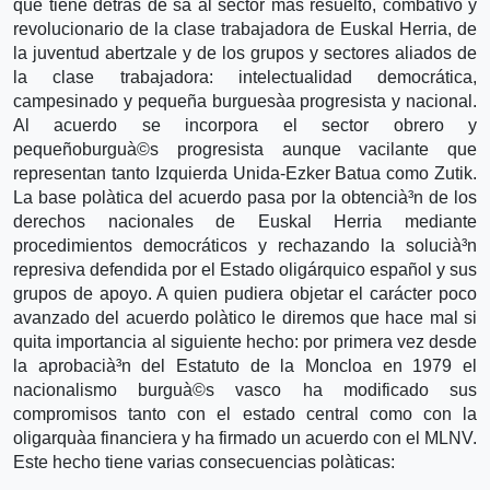
que tiene detrás de sà­ al sector mas resuelto, combativo y
revolucionario de la clase trabajadora de Euskal Herria, de
la juventud abertzale y de los grupos y sectores aliados de
la clase trabajadora: intelectualidad democrática,
campesinado y pequeña burguesà­a progresista y nacional.
Al acuerdo se incorpora el sector obrero y
pequeñoburguà©s progresista aunque vacilante que
representan tanto Izquierda Unida-Ezker Batua como Zutik.
La base polà­tica del acuerdo pasa por la obtencià³n de los
derechos nacionales de Euskal Herria mediante
procedimientos democráticos y rechazando la solucià³n
represiva defendida por el Estado oligárquico español y sus
grupos de apoyo. A quien pudiera objetar el carácter poco
avanzado del acuerdo polà­tico le diremos que hace mal si
quita importancia al siguiente hecho: por primera vez desde
la aprobacià³n del Estatuto de la Moncloa en 1979 el
nacionalismo burguà©s vasco ha modificado sus
compromisos tanto con el estado central como con la
oligarquà­a financiera y ha firmado un acuerdo con el MLNV.
Este hecho tiene varias consecuencias polà­ticas: