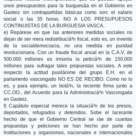
unos presupuestos para la burguesà­a en el Gobierno en
Gasteiz sin contrapartidas básicas como son: el salario
social o las 35 horas. NO A LOS PRESUPUESOS
CONTINUISTAS DE LA BURGUESIA VASCA.
e) Repárese en que las anteriores medidas sociales no
dejan de ser mera redistribucià³n fiscal, esto es, un invento
de la socialdemocracia, no una medida en puridad
revolucionaria. Con un fraude fiscal anual en la C.A.V. de
500.000 millones es irrisoria la peticià³n de 150.000
millones para sufragar tales propuestas sociales. A este
respecto la actitud pusilánime del grupo E.H. en el
parlamento vascongado NO ES DE RECIBO. Como no lo
es, y para ejemplo, un botà³n, la reciente firma junto a
CC.OO., del Acuerdo para la Administracià³n Vascongada
en Gasteiz.
f) Capà­tulo especial merece la situacià³n de los presos,
deportados, refugiados y detenidos. Sobe el lacerante
hecho de que el Gobierno Central se rà­e de cuantas
propuestas y peticiones se han hecho por parte de
Instituciones y organismos, nacionales e internacionales