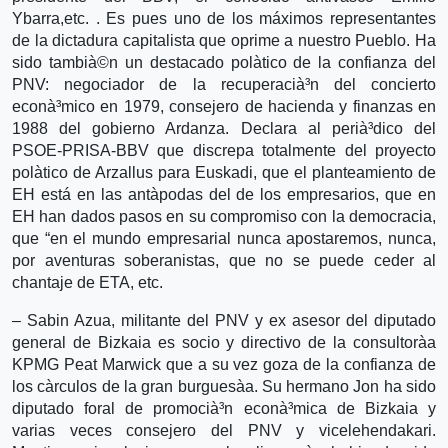
Ybarra,etc. . Es pues uno de los máximos representantes
de la dictadura capitalista que oprime a nuestro Pueblo. Ha
sido tambià©n un destacado polà­tico de la confianza del
PNV: negociador de la recuperacià³n del concierto
econà³mico en 1979, consejero de hacienda y finanzas en
1988 del gobierno Ardanza. Declara al perià³dico del
PSOE-PRISA-BBV que discrepa totalmente del proyecto
polà­tico de Arzallus para Euskadi, que el planteamiento de
EH está en las antà­podas del de los empresarios, que en
EH han dados pasos en su compromiso con la democracia,
que “en el mundo empresarial nunca apostaremos, nunca,
por aventuras soberanistas, que no se puede ceder al
chantaje de ETA, etc.
– Sabin Azua, militante del PNV y ex asesor del diputado
general de Bizkaia es socio y directivo de la consultorà­a
KPMG Peat Marwick que a su vez goza de la confianza de
los cà­rculos de la gran burguesà­a. Su hermano Jon ha sido
diputado foral de promocià³n econà³mica de Bizkaia y
varias veces consejero del PNV y vicelehendakari.