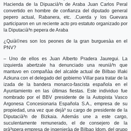
Hacienda de la Dipuacià³n de Araba Juan Carlos Peral
convertido en hombre de confianza del diputado general
pepero actual, Rabanera, etc. .Cuerda y los Guevara
participaron en un reciente acto pro estatuto organizado por
la Diputacià³n pepera de Araba
¿Quià©nes son los peones de la gran burguesà­a en el
PNV?
– Uno de ellos es Juan Alberto Pradera Jauregui. La
izquierda abertzale ha denunciado una reunià³n que
mantuvo en compañà­a del alcalde actual de Bilbao Iñaki
Azkuna con el delegado del gobierno Villar para tratar de la
izada de la bandera monarco-fascista española en el
Ayuntamiento en las últimas fiestas. Este individuo fue
nombrado por el BBV presidente de la Autopista Vasco
Argonesa Concesionaria Española S.A., empresa de su
propiedad, una vez que dejà³ su cargo de presidente de la
Diputacià³n de Bizkaia. Además une a este cargo,
suculentamente remunerado, el de consejero de la
prà³spera empresa de ingenierà­a de Bilbao Idom, del grupo