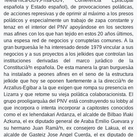
Telefà³nica-BBV,Prisa-BBV, Conferencia Episcopal
española y Estado español), de provocaciones polà­ticas,
de acciones represivas y de oprimir al máximo a los presos
polà­ticos y especialmente un trabajo de zapa constante y
tenaz en el interior del PNV apoyándose en los sectores
mas afines con los que han tejido en estos 20 años últimos,
una espesa red de negocios y corruptelas comunes. A la
gran burguesà­a le ha interesado desde 1979 vincular a sus
negocios y a sus proyectos a los jelkides que controlan las
instituciones derivadas del marco jurà­dico de la
Constitucià³n española. De esta manera la gran burguesà­a
ha instalado a peones afines en el seno de la estructura
jelkide que hoy se oponen fuertemente a la direccià³n de
Arzallus-Egibar a la que exigen que rompa su presencia en
Lizarra y que retome su vieja polà­tica colaboracionista. El
grupo prooligarquà­a del PNV está construyendo su lobby al
que incorpora o intenta incorporar a capitostes conocidos
como el ex lehendakari Ardanza, el alcalde de Bilbao Iñaki
Azkuna, el ex diputado general de Araba Emilio Guevara y
su hermano Juan Ramà³n, ex consejero de Lakua, el ex
alcalde de Gasteiz Jose Angel Cuerda, el ex diputado de