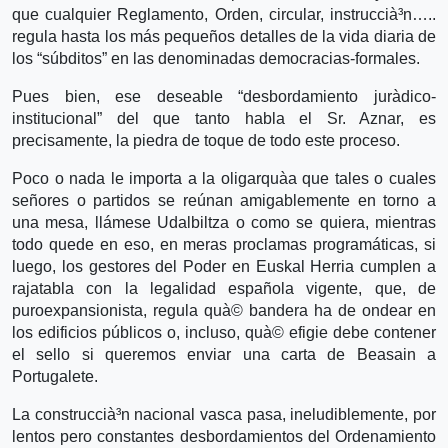
que cualquier Reglamento, Orden, circular, instruccià³n…..
regula hasta los más pequeños detalles de la vida diaria de
los “súbditos” en las denominadas democracias-formales.
Pues bien, ese deseable “desbordamiento jurà­dico-
institucional” del que tanto habla el Sr. Aznar, es
precisamente, la piedra de toque de todo este proceso.
Poco o nada le importa a la oligarquà­a que tales o cuales
señores o partidos se reúnan amigablemente en torno a
una mesa, llámese Udalbiltza o como se quiera, mientras
todo quede en eso, en meras proclamas programáticas, si
luego, los gestores del Poder en Euskal Herria cumplen a
rajatabla con la legalidad española vigente, que, de
puroexpansionista, regula quà© bandera ha de ondear en
los edificios públicos o, incluso, quà© efigie debe contener
el sello si queremos enviar una carta de Beasain a
Portugalete.
La construccià³n nacional vasca pasa, ineludiblemente, por
lentos pero constantes desbordamientos del Ordenamiento