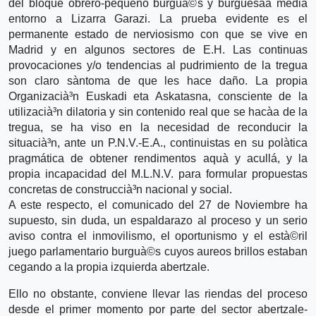
del bloque obrero-pequeño burguà©s y burguesà­a media
entorno a Lizarra Garazi. La prueba evidente es el
permanente estado de nerviosismo con que se vive en
Madrid y en algunos sectores de E.H. Las continuas
provocaciones y/o tendencias al pudrimiento de la tregua
son claro sà­ntoma de que les hace daño. La propia
Organizacià³n Euskadi eta Askatasna, consciente de la
utilizacià³n dilatoria y sin contenido real que se hacà­a de la
tregua, se ha viso en la necesidad de reconducir la
situacià³n, ante un P.N.V.-E.A., continuistas en su polà­tica
pragmática de obtener rendimentos aquà­ y acullá, y la
propia incapacidad del M.L.N.V. para formular propuestas
concretas de construccià³n nacional y social.
A este respecto, el comunicado del 27 de Noviembre ha
supuesto, sin duda, un espaldarazo al proceso y un serio
aviso contra el inmovilismo, el oportunismo y el està©ril
juego parlamentario burguà©s cuyos aureos brillos estaban
cegando a la propia izquierda abertzale.
Ello no obstante, conviene llevar las riendas del proceso
desde el primer momento por parte del sector abertzale-