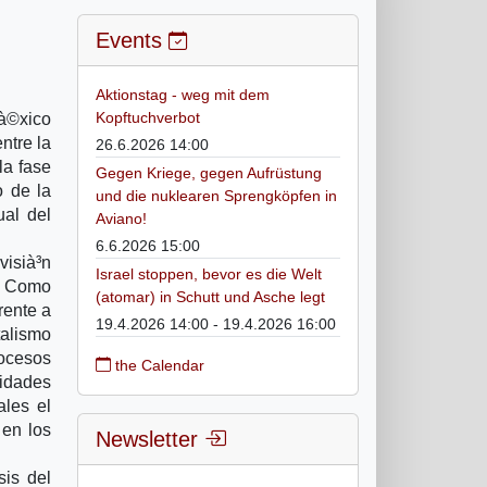
Events
Aktionstag - weg mit dem
Kopftuchverbot
Mà©xico
ntre la
26.6.2026 14:00
la fase
Gegen Kriege, gegen Aufrüstung
o de la
und die nuklearen Sprengköpfen in
ual del
Aviano!
6.6.2026 15:00
visià³n
Israel stoppen, bevor es die Welt
l. Como
(atomar) in Schutt und Asche legt
rente a
19.4.2026 14:00 - 19.4.2026 16:00
talismo
rocesos
the Calendar
nidades
ales el
 en los
Newsletter
sis del