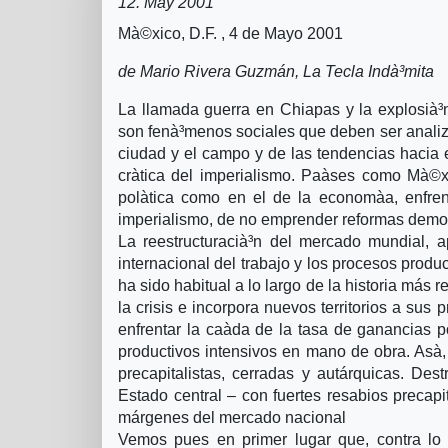
12. May 2001
Mà©xico, D.F. , 4 de Mayo 2001
de Mario Rivera Guzmán, La Tecla Indà³mita
La llamada guerra en Chiapas y la explosià³
son fenà³menos sociales que deben ser analiza
ciudad y el campo y de las tendencias hacia e
crà­tica del imperialismo. Paà­ses como Mà©x
polà­tica como en el de la economà­a, enfren
imperialismo, de no emprender reformas democr
La reestructuracià³n del mercado mundial, ap
internacional del trabajo y los procesos produc
ha sido habitual a lo largo de la historia más 
la crisis e incorpora nuevos territorios a sus
enfrentar la caà­da de la tasa de ganancias p
productivos intensivos en mano de obra. Asà­
precapitalistas, cerradas y autárquicas. Des
Estado central – con fuertes resabios precapi
márgenes del mercado nacional
Vemos pues en primer lugar que, contra lo q