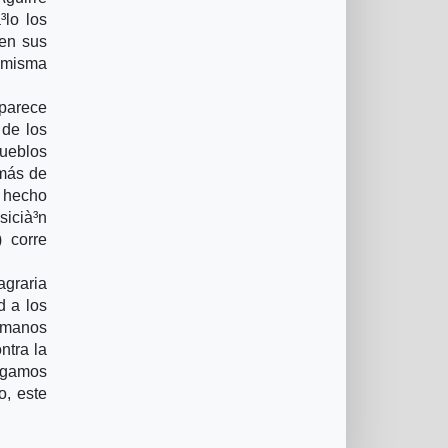
³lo los
ien sus
a misma
 parece
 de los
pueblos
emás de
n hecho
sicià³n
) corre
graria
d a los
humanos
ntra la
bogamos
o, este