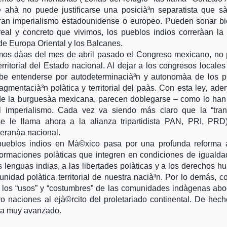
 ahà­ no puede justificarse una posicià³n separatista que sà
 gran imperialismo estadounidense o europeo. Pueden sonar b
al y concreto que vivimos, los pueblos indios correrà­an l
de Europa Oriental y los Balcanes.
imos dà­as del mes de abril pasado el Congreso mexicano, no
erritorial del Estado nacional. Al dejar a los congresos locales
ebe entenderse por autodeterminacià³n y autonomà­a de los 
agmentacià³n polà­tica y territorial del paà­s. Con esta ley, ad
cos de la burguesà­a mexicana, parecen doblegarse – como lo ha
el imperialismo. Cada vez va siendo más claro que la “tran
se le llama ahora a la alianza tripartidista PAN, PRI, PRD
eranà­a nacional.
ueblos indios en Mà©xico pasa por una profunda reforma a
nsformaciones polà­ticas que integren en condiciones de igualda
as lenguas indias, a las libertades polà­ticas y a los derechos 
idad polà­tica territorial de nuestra nacià³n. Por lo demás, co
n los “usos” y “costumbres” de las comunidades indà­genas a
o naciones al ejà©rcito del proletariado continental. De hech
 ya muy avanzado.