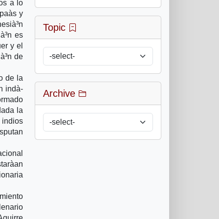
os a lo
paà­s y
hesià³n
Topic
ià³n es
er y el
ià³n de
o de la
n indà­
Archive
ormado
dada la
 indios
isputan
acional
tarà­an
onaria
.
imiento
lenario
Aguirre