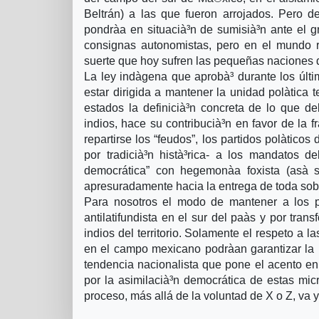
Beltrán) a las que fueron arrojados. Pero de
pondrà­a en situacià³n de sumisià³n ante el
consignas autonomistas, pero en el mundo re
suerte que hoy sufren las pequeñas naciones 
La ley indà­gena que aprobà³ durante los últ
estar dirigida a mantener la unidad polà­tica t
estados la definicià³n concreta de lo que d
indios, hace su contribucià³n en favor de la fr
repartirse los “feudos”, los partidos polà­ti
por tradicià³n histà³rica- a los mandatos d
democrática” con hegemonà­a foxista (asà­ 
apresuradamente hacia la entrega de toda sob
Para nosotros el modo de mantener a los p
antilatifundista en el sur del paà­s y por tra
indios del territorio. Solamente el respeto a l
en el campo mexicano podrà­an garantizar la un
tendencia nacionalista que pone el acento e
por la asimilacià³n democrática de estas micr
proceso, más allá de la voluntad de X o Z, va