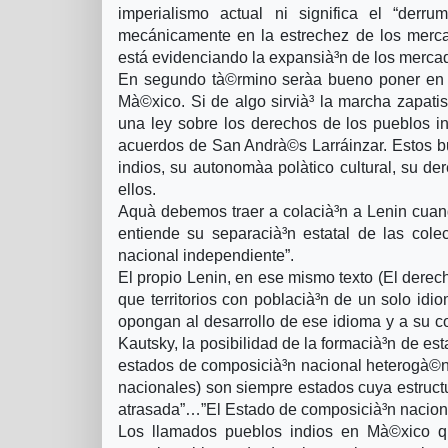
imperialismo actual ni significa el “derru
mecánicamente en la estrechez de los mercad
está evidenciando la expansià³n de los mercad
En segundo tà©rmino serà­a bueno poner en su
Mà©xico. Si de algo sirvià³ la marcha zapatist
una ley sobre los derechos de los pueblos in
acuerdos de San Andrà©s Larráinzar. Estos bu
indios, su autonomà­a polà­tico cultural, su de
ellos.
Aquà­ debemos traer a colacià³n a Lenin cuan
entiende su separacià³n estatal de las cole
nacional independiente”.
El propio Lenin, en ese mismo texto (El derec
que territorios con poblacià³n de un solo id
opongan al desarrollo de ese idioma y a su co
Kautsky, la posibilidad de la formacià³n de esta
estados de composicià³n nacional heterogà©ne
nacionales) son siempre estados cuya estructu
atrasada”…”El Estado de composicià³n naciona
Los llamados pueblos indios en Mà©xico q