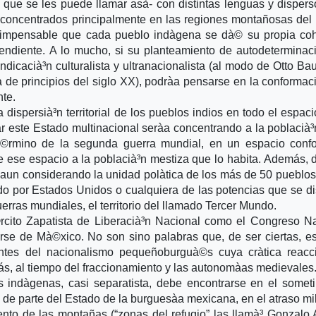
que se les puede llamar asà­- con distintas lenguas y dispers
e concentrados principalmente en las regiones montañosas del 
ce impensable que cada pueblo indà­gena se dà© su propia co
ndiente. A lo mucho, si su planteamiento de autodeterminac
icacià³n culturalista y ultranacionalista (al modo de Otto Bau
 de principios del siglo XX), podrà­a pensarse en la conformac
te.
 dispersià³n territorial de los pueblos indios en todo el espaci
 este Estado multinacional serà­a concentrando a la poblacià³
tà©rmino de la segunda guerra mundial, en un espacio conf
de ese espacio a la poblacià³n mestiza que lo habita. Además, 
aun considerando la unidad polà­tica de los más de 50 pueblos
do por Estados Unidos o cualquiera de las potencias que se d
rras mundiales, el territorio del llamado Tercer Mundo.
rcito Zapatista de Liberacià³n Nacional como el Congreso N
rse de Mà©xico. No son sino palabras que, de ser ciertas, es
tes del nacionalismo pequeñoburguà©s cuya crà­tica reacci
rás, al tiempo del fraccionamiento y las autonomà­as medievales
 indà­genas, casi separatista, debe encontrarse en el somet
s de parte del Estado de la burguesà­a mexicana, en el atraso mi
nto de las montañas (“zonas del refugio” las llamà³ Gonzalo 