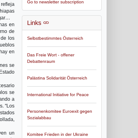
Go to newsletter subscription
refleja
Chiapas
ugar…
Links
enas en
orno de
 de los
Selbstbestimmtes Österreich
pueblos
 hay en
Das Freie Wort - offener
Debattenraum
ones se
 Estado
Palästina Solidarität Österreich
cesario
ulos se
International Initiative for Peace
tando a
s. “Los
Personenkomitee Euroexit gegen
estados
Sozialabbau
ollada,
yen un
Komitee Frieden in der Ukraine