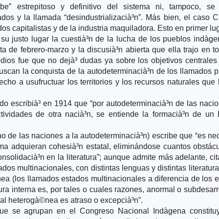
mbe” estrepitoso y definitivo del sistema ni, tampoco, se 
os y la llamada “desindustrializacià³n”. Más bien, el caso 
os capitalistas y de la industria maquiladora. Esto en primer l
 justo lugar la cuestià³n de la lucha de los pueblos indà­g
a de febrero-marzo y la discusià³n abierta que ella trajo en t
dios fue que no dejà³ dudas ya sobre los objetivos centrales
scan la conquista de la autodeterminacià³n de los llamados 
recho a usufructuar los territorios y los recursos naturales que
do escribià³ en 1914 que “por autodeterminacià³n de las naci
ctividades de otra nacià³n, se entiende la formacià³n de un
ho de las naciones a la autodeterminacià³n) escribe que “es ne
ioma adquieran cohesià³n estatal, eliminándose cuantos obstác
nsolidacià³n en la literatura”; aunque admite más adelante, ci
dos multinacionales, con distintas lenguas y distintas literatura
a (los llamados estados multinacionales a diferencia de los 
ra interna es, por tales o cuales razones, anormal o subdesarr
l heterogà©nea es atraso o excepcià³n”.
ue se agrupan en el Congreso Nacional Indà­gena constitu