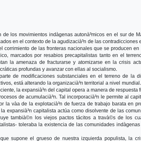
n de los movimientos indà­genas autonà³micos en el sur de 
dos en el contexto de la agudizacià³n de las contradicciones e
l corrimiento de las fronteras nacionales que se producen en 
ico, marcados por resabios precapitalistas tanto en el terren
tan la amenaza de fracturarse y atomizarse en la crisis act
áticas profundas y avanzar con ellas al socialismo.
arte de modificaciones substanciales en el terreno de la di
tivos, está alterando la organizacià³n territorial a nivel mundia
reciente, la expansià³n del capital opera a manera de respuesta f
 procesos de acumulacià³n. Tal incorporacià³n le permite al capi
or la và­a de la explotacià³n de fuerza de trabajo barata en p
, la expansià³n capitalista actúa como disolvente de las comu
truye tambià©n los viejos pactos tácitos a travà©s de los cu
talistas- toleraba la existencia de las comunidades indà­genas
ue supone el grueso de nuestra izquierda populista, la cri