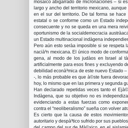
mosaico abigarrado de micronaciones – si es 
largo y ancho del territorio mexicano, aunqu
en el sur del territorio. De tal forma se ha
estatal o se conforme como un Estado indepe
consecuente y no se queda en una mera reivind
oportunismo de la socialdemocracia austrà­aca
un Estado multinacional indà­gena independien
Pero aún esto serà­a imposible si se respeta la
nacià³n mexicana. El único modo de conformar
gena, al modo de los judà­os en Israel al 
artificialmente para esos fines y excluyendo 
debilidad econà³mica de este nuevo Estado – 
-, lo más probable es que à©ste fuera devora
hoy, lo mismo que en las primera y segunda gue
Han declarado repetidas veces tanto el Ejà©
Indà­gena, que su objetivo no es independiza
evidenciando a estas fuerzas como exponen
contra el “neoliberalismo” sueña con volver at
Es cierto que la causa de estos movimientos
autoritario y despà³tico sufrido por sus pueblo
del campo del sur de Mà©xico, en el aislamie