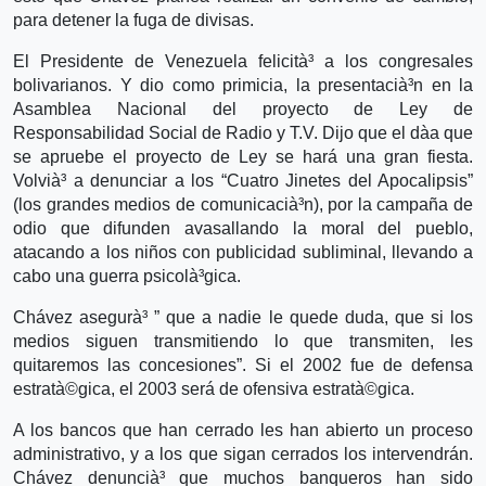
para detener la fuga de divisas.
El Presidente de Venezuela felicità³ a los congresales
bolivarianos. Y dio como primicia, la presentacià³n en la
Asamblea Nacional del proyecto de Ley de
Responsabilidad Social de Radio y T.V. Dijo que el dà­a que
se apruebe el proyecto de Ley se hará una gran fiesta.
Volvià³ a denunciar a los “Cuatro Jinetes del Apocalipsis”
(los grandes medios de comunicacià³n), por la campaña de
odio que difunden avasallando la moral del pueblo,
atacando a los niños con publicidad subliminal, llevando a
cabo una guerra psicolà³gica.
Chávez asegurà³ ” que a nadie le quede duda, que si los
medios siguen transmitiendo lo que transmiten, les
quitaremos las concesiones”. Si el 2002 fue de defensa
estratà©gica, el 2003 será de ofensiva estratà©gica.
A los bancos que han cerrado les han abierto un proceso
administrativo, y a los que sigan cerrados los intervendrán.
Chávez denuncià³ que muchos banqueros han sido