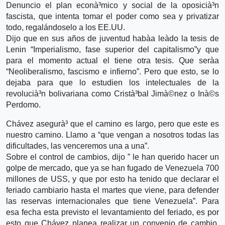
Denuncio el plan econà³mico y social de la oposicià³n
fascista, que intenta tomar el poder como sea y privatizar
todo, regalándoselo a los EE.UU.
Dijo que en sus años de juventud habà­a leà­do la tesis de
Lenin “Imperialismo, fase superior del capitalismo”y que
para el momento actual el tiene otra tesis. Que serà­a
“Neoliberalismo, fascismo e infierno”. Pero que esto, se lo
dejaba para que lo estudien los intelectuales de la
revolucià³n bolivariana como Cristà³bal Jimà©nez o Inà©s
Perdomo.
Chávez asegurà³ que el camino es largo, pero que este es
nuestro camino. Llamo a “que vengan a nosotros todas las
dificultades, las venceremos una a una”.
Sobre el control de cambios, dijo ” le han querido hacer un
golpe de mercado, que ya se han fugado de Venezuela 700
millones de USS, y que por esto ha tenido que declarar el
feriado cambiario hasta el martes que viene, para defender
las reservas internacionales que tiene Venezuela”. Para
esa fecha esta previsto el levantamiento del feriado, es por
esto que Chávez planea realizar un convenio de cambio,