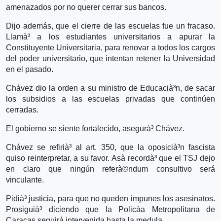
amenazados por no querer cerrar sus bancos.
Dijo además, que el cierre de las escuelas fue un fracaso.
Llamà³ a los estudiantes universitarios a apurar la
Constituyente Universitaria, para renovar a todos los cargos
del poder universitario, que intentan retener la Universidad
en el pasado.
Chávez dio la orden a su ministro de Educacià³n, de sacar
los subsidios a las escuelas privadas que continúen
cerradas.
El gobierno se siente fortalecido, asegurà³ Chávez.
Chávez se refirià³ al art. 350, que la oposicià³n fascista
quiso reinterpretar, a su favor. Asà­ recordà³ que el TSJ dejo
en claro que ningún referà©ndum consultivo será
vinculante.
Pidià³ justicia, para que no queden impunes los asesinatos.
Prosiguià³ diciendo que la Policà­a Metropolitana de
Caracas seguirá intervenida hasta la medula.