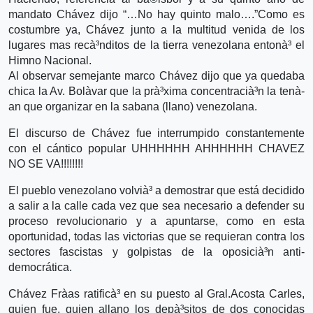
mandato Chávez dijo “…No hay quinto malo….”Como es
costumbre ya, Chávez junto a la multitud venida de los
lugares mas recà³nditos de la tierra venezolana entonà³ el
Himno Nacional.
Al observar semejante marco Chávez dijo que ya quedaba
chica la Av. Bolà­var que la prà³xima concentracià³n la tenà­
an que organizar en la sabana (llano) venezolana.
El discurso de Chávez fue interrumpido constantemente
con el cántico popular UHHHHHH AHHHHHH CHAVEZ
NO SE VA!!!!!!!!
El pueblo venezolano volvià³ a demostrar que está decidido
a salir a la calle cada vez que sea necesario a defender su
proceso revolucionario y a apuntarse, como en esta
oportunidad, todas las victorias que se requieran contra los
sectores fascistas y golpistas de la oposicià³n anti-
democrática.
Chávez Frà­as ratificà³ en su puesto al Gral.Acosta Carles,
quien fue, quien allano los depà³sitos de dos conocidas