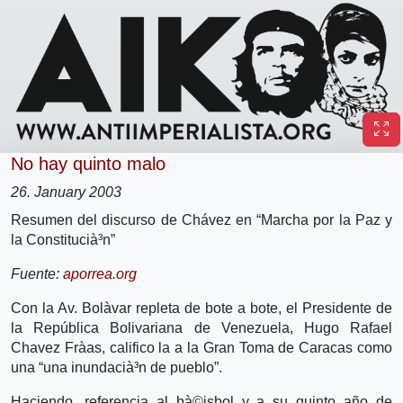
No hay quinto malo
26. January 2003
Resumen del discurso de Chávez en “Marcha por la Paz y
la Constitucià³n”
Fuente:
aporrea.org
Con la Av. Bolà­var repleta de bote a bote, el Presidente de
la República Bolivariana de Venezuela, Hugo Rafael
Chavez Frà­as, califico la a la Gran Toma de Caracas como
una “una inundacià³n de pueblo”.
Haciendo, referencia al bà©isbol y a su quinto año de