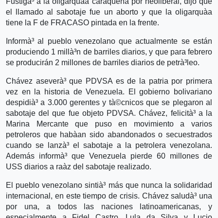
Fustigà³ a la oligarquà­a caraqueña por neoliberal, dijo que
el llamado al sabotaje fue un aborto y que la oligarquà­a
tiene la F de FRACASO pintada en la frente.
Informà³ al pueblo venezolano que actualmente se están
produciendo 1 millà³n de barriles diarios, y que para febrero
se producirán 2 millones de barriles diarios de petrà³leo.
Chávez aseverà³ que PDVSA es de la patria por primera
vez en la historia de Venezuela. El gobierno bolivariano
despidià³ a 3.000 gerentes y tà©cnicos que se plegaron al
sabotaje del que fue objeto PDVSA. Chávez, felicità³ a la
Marina Mercante que puso en movimiento a varios
petroleros que habà­an sido abandonados o secuestrados
cuando se lanzà³ el sabotaje a la petrolera venezolana.
Además informà³ que Venezuela pierde 60 millones de
USS diarios a raà­z del sabotaje realizado.
El pueblo venezolano sintià³ más que nunca la solidaridad
internacional, en este tiempo de crisis. Chávez saludà³ una
por una, a todos las naciones latinoamericanas, y
especialmente a Fidel Castro, Lula da Silva y Lucio