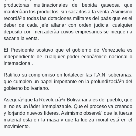
productoras multinacionales de bebida gaseosa que
mantenà­an los productos, sin sacarlos a la venta. Asimismo
recordà³ a todas las dotaciones militares del paà­s que es el
deber de cada jefe allanar con orden judicial cualquier
deposito con mercaderà­a cuyos empresarios se nieguen a
sacar a la venta.
El Presidente sostuvo que el gobierno de Venezuela es
independiente de cualquier poder econà³mico nacional o
internacional.
Ratifico su compromiso en fortalecer las F.A.N. soberanas,
que cumplen un papel importante en la profundizacià³n del
gobierno bolivariano.
Asegurà³ que la Revolucià³n Bolivariana es del pueblo, que
el no es un là­der irremplazable. Que el proceso va creando
y forjando nuevos lideres. Asimismo observà³ que la fuerza
material esta en la masa y que la fuerza moral está en el
movimiento.