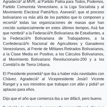
Agradecià³ al MVR, al Partido Patria para Todos, Podemos,
Partido Comunista Venezolano, a la Liga Socialista y al
Movimiento Electoral Patrià³tico. Aseverà³, que el proceso
bolivariano va más allá de los partidos que lo componen y
recorrià³ todas las organizaciones de masas que han
crecido sustancialmente en estos últimos tiempos. Asà­ fue
que nombrà³ a la Federacià³n Bolivariana de Estudiantes, a
la Federacià³n Bolivariana de Trabajadores, a la
Confederacià³n Nacional de Agricultores y Ganaderos
Venezolanos, al Frente de Militares Retirados Bolivarianos,
a la Clase Media en Positivo, a los Cà­rculos Bolivarianos,
al Movimiento Bolivariano Revolucionario-200 y a los
Comità©s de Tierra Urbana.
El Presidente prometià³ que iba a haber más navidades con
Chávez. Agradecià³ al Vicepresidente Josà© Vicente
Rangel y a sus ministros que trabajan con afán y pidià³ un
aplauso para ellos.
Dijo que el año que comienza iba a ser difà­cil, pero bueno.