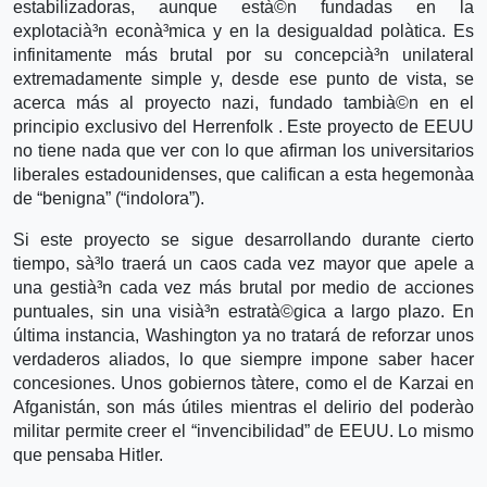
estabilizadoras, aunque està©n fundadas en la
explotacià³n econà³mica y en la desigualdad polà­tica. Es
infinitamente más brutal por su concepcià³n unilateral
extremadamente simple y, desde ese punto de vista, se
acerca más al proyecto nazi, fundado tambià©n en el
principio exclusivo del Herrenfolk . Este proyecto de EEUU
no tiene nada que ver con lo que afirman los universitarios
liberales estadounidenses, que califican a esta hegemonà­a
de “benigna” (“indolora”).
Si este proyecto se sigue desarrollando durante cierto
tiempo, sà³lo traerá un caos cada vez mayor que apele a
una gestià³n cada vez más brutal por medio de acciones
puntuales, sin una visià³n estratà©gica a largo plazo. En
última instancia, Washington ya no tratará de reforzar unos
verdaderos aliados, lo que siempre impone saber hacer
concesiones. Unos gobiernos tà­tere, como el de Karzai en
Afganistán, son más útiles mientras el delirio del poderà­o
militar permite creer el “invencibilidad” de EEUU. Lo mismo
que pensaba Hitler.