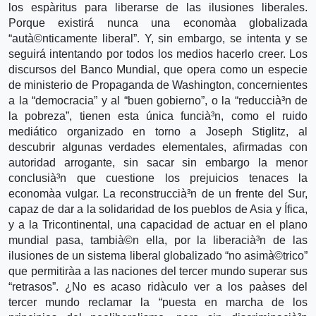
los espà­ritus para liberarse de las ilusiones liberales.
Porque existirá nunca una economà­a globalizada
“autà©nticamente liberal”. Y, sin embargo, se intenta y se
seguirá intentando por todos los medios hacerlo creer. Los
discursos del Banco Mundial, que opera como un especie
de ministerio de Propaganda de Washington, concernientes
a la “democracia” y al “buen gobierno”, o la “reduccià³n de
la pobreza”, tienen esta única funcià³n, como el ruido
mediático organizado en torno a Joseph Stiglitz, al
descubrir algunas verdades elementales, afirmadas con
autoridad arrogante, sin sacar sin embargo la menor
conclusià³n que cuestione los prejuicios tenaces la
economà­a vulgar. La reconstruccià³n de un frente del Sur,
capaz de dar a la solidaridad de los pueblos de Asia y Ífica,
y a la Tricontinental, una capacidad de actuar en el plano
mundial pasa, tambià©n ella, por la liberacià³n de las
ilusiones de un sistema liberal globalizado “no asimà©trico”
que permitirà­a a las naciones del tercer mundo superar sus
“retrasos”. ¿No es acaso ridà­culo ver a los paà­ses del
tercer mundo reclamar la “puesta en marcha de los