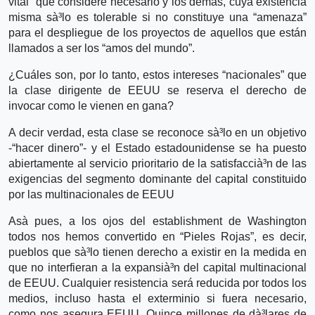
vital” que considere necesario y los demás, cuya existencia
misma sà³lo es tolerable si no constituye una “amenaza”
para el despliegue de los proyectos de aquellos que están
llamados a ser los “amos del mundo”.
¿Cuáles son, por lo tanto, estos intereses “nacionales” que
la clase dirigente de EEUU se reserva el derecho de
invocar como le vienen en gana?
A decir verdad, esta clase se reconoce sà³lo en un objetivo
-“hacer dinero”- y el Estado estadounidense se ha puesto
abiertamente al servicio prioritario de la satisfaccià³n de las
exigencias del segmento dominante del capital constituido
por las multinacionales de EEUU
Asà­ pues, a los ojos del establishment de Washington
todos nos hemos convertido en “Pieles Rojas”, es decir,
pueblos que sà³lo tienen derecho a existir en la medida en
que no interfieran a la expansià³n del capital multinacional
de EEUU. Cualquier resistencia será reducida por todos los
medios, incluso hasta el exterminio si fuera necesario,
como nos asegura EEUU. Quince millones de dà³lares de