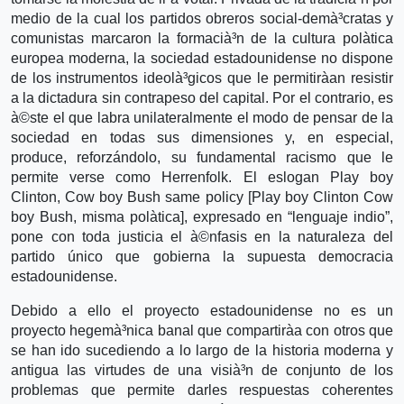
medio de la cual los partidos obreros social-demà³cratas y
comunistas marcaron la formacià³n de la cultura polà­tica
europea moderna, la sociedad estadounidense no dispone
de los instrumentos ideolà³gicos que le permitirà­an resistir
a la dictadura sin contrapeso del capital. Por el contrario, es
à©ste el que labra unilateralmente el modo de pensar de la
sociedad en todas sus dimensiones y, en especial,
produce, reforzándolo, su fundamental racismo que le
permite verse como Herrenfolk. El eslogan Play boy
Clinton, Cow boy Bush same policy [Play boy Clinton Cow
boy Bush, misma polà­tica], expresado en “lenguaje indio”,
pone con toda justicia el à©nfasis en la naturaleza del
partido único que gobierna la supuesta democracia
estadounidense.
Debido a ello el proyecto estadounidense no es un
proyecto hegemà³nica banal que compartirà­a con otros que
se han ido sucediendo a lo largo de la historia moderna y
antigua las virtudes de una visià³n de conjunto de los
problemas que permite darles respuestas coherentes