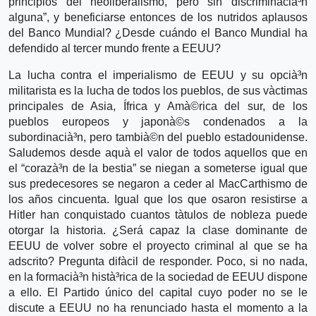
principios del neoliberalismo, pero sin discriminacià³n
alguna”, y beneficiarse entonces de los nutridos aplausos
del Banco Mundial? ¿Desde cuándo el Banco Mundial ha
defendido al tercer mundo frente a EEUU?
La lucha contra el imperialismo de EEUU y su opcià³n
militarista es la lucha de todos los pueblos, de sus và­ctimas
principales de Asia, Ífrica y Amà©rica del sur, de los
pueblos europeos y japonà©s condenados a la
subordinacià³n, pero tambià©n del pueblo estadounidense.
Saludemos desde aquà­ el valor de todos aquellos que en
el “corazà³n de la bestia” se niegan a someterse igual que
sus predecesores se negaron a ceder al MacCarthismo de
los años cincuenta. Igual que los que osaron resistirse a
Hitler han conquistado cuantos tà­tulos de nobleza puede
otorgar la historia. ¿Será capaz la clase dominante de
EEUU de volver sobre el proyecto criminal al que se ha
adscrito? Pregunta difà­cil de responder. Poco, si no nada,
en la formacià³n histà³rica de la sociedad de EEUU dispone
a ello. El Partido único del capital cuyo poder no se le
discute a EEUU no ha renunciado hasta el momento a la