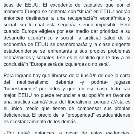
ticas de EEUU. El excedente de capitales que por el
momento Europa se contenta con “situar” en EEUU podrà­a
entonces destinarse a una recuperacià³n econà³mica y
social, sin lo cual esta seguirà­a siendo imposible. Pero
cuando Europa eligiera por ese medio dar prioridad a su
desarrollo econà³mico y social, la artificial salud de la
economà­a de EEUU se desmoronarà­a y la clase dirigente
estadounidense se enfrentarà­a a sus propios problemas
econà³micos y sociales. Ese es el sentido que le doy a mi
conclusià³n “Europa será de izquierdas o no será”.
Para lograrlo hay que librarse de la ilusià³n de que la carta
del neoliberalismo deberà­a -y podrà­a- jugarse
“honestamente” por todos y que, en ese caso, todo irà­a
mejor. EEUU no puede renunciar a su opcià³n en favor de
una práctica asimà©trica del liberalismo, porque à©sta es
el único medio que tienen de compensar sus propias
deficiencias. El precio de la “prosperidad” estadounidense
es el estancamiento de los demás
¿Por quà©, entonces, a pesar de estas evidencias,