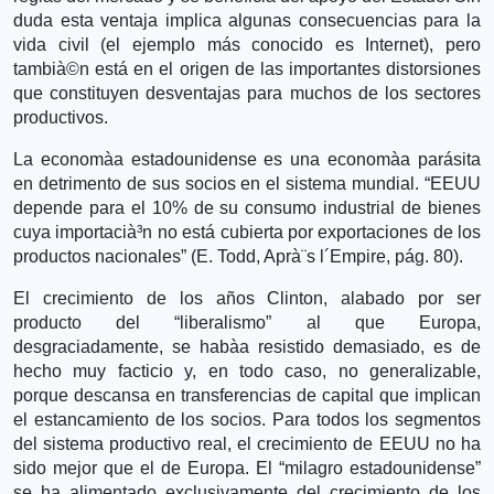
duda esta ventaja implica algunas consecuencias para la
vida civil (el ejemplo más conocido es Internet), pero
tambià©n está en el origen de las importantes distorsiones
que constituyen desventajas para muchos de los sectores
productivos.
La economà­a estadounidense es una economà­a parásita
en detrimento de sus socios en el sistema mundial. “EEUU
depende para el 10% de su consumo industrial de bienes
cuya importacià³n no está cubierta por exportaciones de los
productos nacionales” (E. Todd, Aprà¨s l´Empire, pág. 80).
El crecimiento de los años Clinton, alabado por ser
producto del “liberalismo” al que Europa,
desgraciadamente, se habà­a resistido demasiado, es de
hecho muy facticio y, en todo caso, no generalizable,
porque descansa en transferencias de capital que implican
el estancamiento de los socios. Para todos los segmentos
del sistema productivo real, el crecimiento de EEUU no ha
sido mejor que el de Europa. El “milagro estadounidense”
se ha alimentado exclusivamente del crecimiento de los