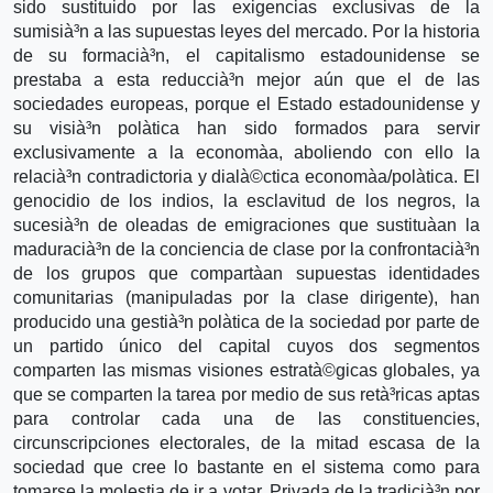
sido sustituido por las exigencias exclusivas de la
sumisià³n a las supuestas leyes del mercado. Por la historia
de su formacià³n, el capitalismo estadounidense se
prestaba a esta reduccià³n mejor aún que el de las
sociedades europeas, porque el Estado estadounidense y
su visià³n polà­tica han sido formados para servir
exclusivamente a la economà­a, aboliendo con ello la
relacià³n contradictoria y dialà©ctica economà­a/polà­tica. El
genocidio de los indios, la esclavitud de los negros, la
sucesià³n de oleadas de emigraciones que sustituà­an la
maduracià³n de la conciencia de clase por la confrontacià³n
de los grupos que compartà­an supuestas identidades
comunitarias (manipuladas por la clase dirigente), han
producido una gestià³n polà­tica de la sociedad por parte de
un partido único del capital cuyos dos segmentos
comparten las mismas visiones estratà©gicas globales, ya
que se comparten la tarea por medio de sus retà³ricas aptas
para controlar cada una de las constituencies,
circunscripciones electorales, de la mitad escasa de la
sociedad que cree lo bastante en el sistema como para
tomarse la molestia de ir a votar. Privada de la tradicià³n por