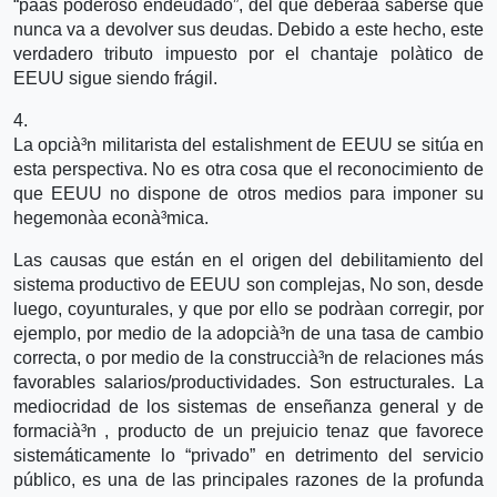
“paà­s poderoso endeudado”, del que deberà­a saberse que
nunca va a devolver sus deudas. Debido a este hecho, este
verdadero tributo impuesto por el chantaje polà­tico de
EEUU sigue siendo frágil.
4.
La opcià³n militarista del estalishment de EEUU se sitúa en
esta perspectiva. No es otra cosa que el reconocimiento de
que EEUU no dispone de otros medios para imponer su
hegemonà­a econà³mica.
Las causas que están en el origen del debilitamiento del
sistema productivo de EEUU son complejas, No son, desde
luego, coyunturales, y que por ello se podrà­an corregir, por
ejemplo, por medio de la adopcià³n de una tasa de cambio
correcta, o por medio de la construccià³n de relaciones más
favorables salarios/productividades. Son estructurales. La
mediocridad de los sistemas de enseñanza general y de
formacià³n , producto de un prejuicio tenaz que favorece
sistemáticamente lo “privado” en detrimento del servicio
público, es una de las principales razones de la profunda