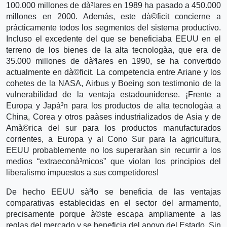
100.000 millones de dà³lares en 1989 ha pasado a 450.000
millones en 2000. Además, este dà©ficit concierne a
prácticamente todos los segmentos del sistema productivo.
Incluso el excedente del que se beneficiaba EEUU en el
terreno de los bienes de la alta tecnologà­a, que era de
35.000 millones de dà³lares en 1990, se ha convertido
actualmente en dà©ficit. La competencia entre Ariane y los
cohetes de la NASA, Airbus y Boeing son testimonio de la
vulnerabilidad de la ventaja estadounidense. ¡Frente a
Europa y Japà³n para los productos de alta tecnologà­a a
China, Corea y otros paà­ses industrializados de Asia y de
Amà©rica del sur para los productos manufacturados
corrientes, a Europa y al Cono Sur para la agricultura,
EEUU probablemente no los superarà­an sin recurrir a los
medios “extraeconà³micos” que violan los principios del
liberalismo impuestos a sus competidores!
De hecho EEUU sà³lo se beneficia de las ventajas
comparativas establecidas en el sector del armamento,
precisamente porque à©ste escapa ampliamente a las
reglas del mercado y se beneficia del apoyo del Estado. Sin