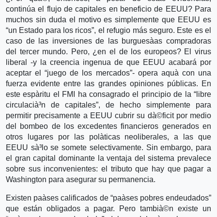
continúa el flujo de capitales en beneficio de EEUU? Para
muchos sin duda el motivo es simplemente que EEUU es
“un Estado para los ricos”, el refugio más seguro. Este es el
caso de las inversiones de las burguesà­as compradoras
del tercer mundo. Pero, ¿en el de los europeos? El virus
liberal -y la creencia ingenua de que EEUU acabará por
aceptar el “juego de los mercados”- opera aquà­ con una
fuerza evidente entre las grandes opiniones públicas. En
este espà­ritu el FMI ha consagrado el principio de la “libre
circulacià³n de capitales”, de hecho simplemente para
permitir precisamente a EEUU cubrir su dà©ficit por medio
del bombeo de los excedentes financieros generados en
otros lugares por las polà­ticas neoliberales, a las que
EEUU sà³lo se somete selectivamente. Sin embargo, para
el gran capital dominante la ventaja del sistema prevalece
sobre sus inconvenientes: el tributo que hay que pagar a
Washington para asegurar su permanencia.
Existen paà­ses calificados de “paà­ses pobres endeudados”
que están obligados a pagar. Pero tambià©n existe un