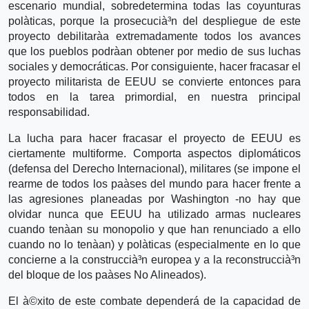
escenario mundial, sobredetermina todas las coyunturas
polà­ticas, porque la prosecucià³n del despliegue de este
proyecto debilitarà­a extremadamente todos los avances
que los pueblos podrà­an obtener por medio de sus luchas
sociales y democráticas. Por consiguiente, hacer fracasar el
proyecto militarista de EEUU se convierte entonces para
todos en la tarea primordial, en nuestra principal
responsabilidad.
La lucha para hacer fracasar el proyecto de EEUU es
ciertamente multiforme. Comporta aspectos diplomáticos
(defensa del Derecho Internacional), militares (se impone el
rearme de todos los paà­ses del mundo para hacer frente a
las agresiones planeadas por Washington -no hay que
olvidar nunca que EEUU ha utilizado armas nucleares
cuando tenà­an su monopolio y que han renunciado a ello
cuando no lo tenà­an) y polà­ticas (especialmente en lo que
concierne a la construccià³n europea y a la reconstruccià³n
del bloque de los paà­ses No Alineados).
El à©xito de este combate dependerá de la capacidad de