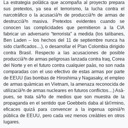
La estrategia polà­tica que acompaña al proyecto prepara
sus pretextos, ya sea el terrorismo, la lucha contra el
narcotráfico o la acusacià³n de produccià³n de armas de
destruccià³n masiva. Pretextos evidentes cuando se
conocen las complicidades que permitieron a la CIA
fabricar un adversario “terrorista” a medida (los talibanes,
Ben Laden – los hechos del 11 de septiembre nunca ha
sido clarificados…), o desarrollar el Plan Colombia dirigido
contra Brasil. Respecto a las acusaciones de posible
produccià³n de armas peligrosas lanzada contra Iraq, Corea
del Norte y en el futuro contra cualquier paà­s, no son nada
comparadas con el uso efectivo de estas armas por parte
de EEUU (las bombas de Hiroshima y Nagasaky, el empleo
de armas quà­micas en Vietnam, la amenaza reconocida de
utilizacià³n de armas nucleares en futuros conflictos…) Asà­
pues, se trata sà³lo de medios que son muestra de la
propaganda en el sentido que Goebbels daba al tà©rmino,
eficaces quizá para convencer a la ingenua opinià³n
pública de EEUU, pero cada vez menos creà­bles en otros
lugares.