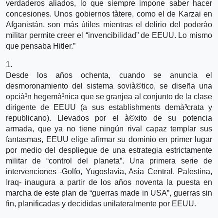
verdaderos aliados, lo que siempre impone saber hacer
concesiones. Unos gobiernos tà­tere, como el de Karzai en
Afganistán, son más útiles mientras el delirio del poderà­o
militar permite creer el “invencibilidad” de EEUU. Lo mismo
que pensaba Hitler.”
1.
Desde los años ochenta, cuando se anuncia el
desmoronamiento del sistema sovià©tico, se diseña una
opcià³n hegemà³nica que se granjea al conjunto de la clase
dirigente de EEUU (a sus establishments demà³crata y
republicano). Llevados por el à©xito de su potencia
armada, que ya no tiene ningún rival capaz templar sus
fantasmas, EEUU elige afirmar su dominio en primer lugar
por medio del despliegue de una estrategia estrictamente
militar de “control del planeta”. Una primera serie de
intervenciones -Golfo, Yugoslavia, Asia Central, Palestina,
Iraq- inaugura a partir de los años noventa la puesta en
marcha de este plan de “guerras made in USA”, guerras sin
fin, planificadas y decididas unilateralmente por EEUU.