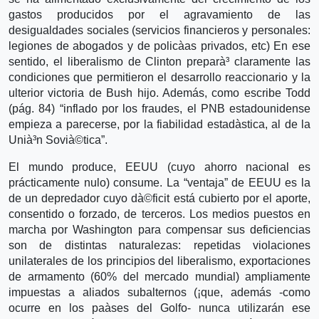
gastos producidos por el agravamiento de las
desigualdades sociales (servicios financieros y personales:
legiones de abogados y de policà­as privados, etc) En ese
sentido, el liberalismo de Clinton preparà³ claramente las
condiciones que permitieron el desarrollo reaccionario y la
ulterior victoria de Bush hijo. Además, como escribe Todd
(pág. 84) “inflado por los fraudes, el PNB estadounidense
empieza a parecerse, por la fiabilidad estadà­stica, al de la
Unià³n Sovià©tica”.
El mundo produce, EEUU (cuyo ahorro nacional es
prácticamente nulo) consume. La “ventaja” de EEUU es la
de un depredador cuyo dà©ficit está cubierto por el aporte,
consentido o forzado, de terceros. Los medios puestos en
marcha por Washington para compensar sus deficiencias
son de distintas naturalezas: repetidas violaciones
unilaterales de los principios del liberalismo, exportaciones
de armamento (60% del mercado mundial) ampliamente
impuestas a aliados subalternos (¡que, además -como
ocurre en los paà­ses del Golfo- nunca utilizarán ese