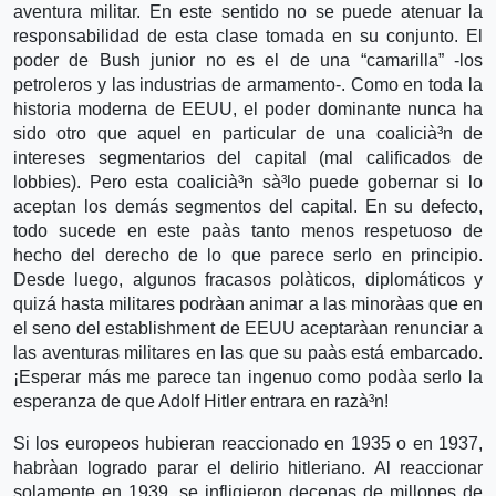
aventura militar. En este sentido no se puede atenuar la
responsabilidad de esta clase tomada en su conjunto. El
poder de Bush junior no es el de una “camarilla” -los
petroleros y las industrias de armamento-. Como en toda la
historia moderna de EEUU, el poder dominante nunca ha
sido otro que aquel en particular de una coalicià³n de
intereses segmentarios del capital (mal calificados de
lobbies). Pero esta coalicià³n sà³lo puede gobernar si lo
aceptan los demás segmentos del capital. En su defecto,
todo sucede en este paà­s tanto menos respetuoso de
hecho del derecho de lo que parece serlo en principio.
Desde luego, algunos fracasos polà­ticos, diplomáticos y
quizá hasta militares podrà­an animar a las minorà­as que en
el seno del establishment de EEUU aceptarà­an renunciar a
las aventuras militares en las que su paà­s está embarcado.
¡Esperar más me parece tan ingenuo como podà­a serlo la
esperanza de que Adolf Hitler entrara en razà³n!
Si los europeos hubieran reaccionado en 1935 o en 1937,
habrà­an logrado parar el delirio hitleriano. Al reaccionar
solamente en 1939, se infligieron decenas de millones de