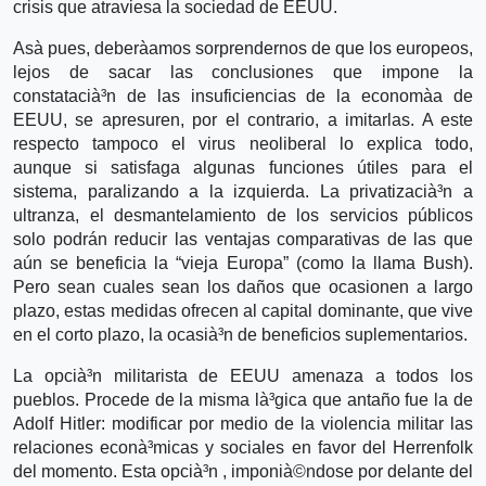
crisis que atraviesa la sociedad de EEUU.
Asà­ pues, deberà­amos sorprendernos de que los europeos,
lejos de sacar las conclusiones que impone la
constatacià³n de las insuficiencias de la economà­a de
EEUU, se apresuren, por el contrario, a imitarlas. A este
respecto tampoco el virus neoliberal lo explica todo,
aunque si satisfaga algunas funciones útiles para el
sistema, paralizando a la izquierda. La privatizacià³n a
ultranza, el desmantelamiento de los servicios públicos
solo podrán reducir las ventajas comparativas de las que
aún se beneficia la “vieja Europa” (como la llama Bush).
Pero sean cuales sean los daños que ocasionen a largo
plazo, estas medidas ofrecen al capital dominante, que vive
en el corto plazo, la ocasià³n de beneficios suplementarios.
La opcià³n militarista de EEUU amenaza a todos los
pueblos. Procede de la misma là³gica que antaño fue la de
Adolf Hitler: modificar por medio de la violencia militar las
relaciones econà³micas y sociales en favor del Herrenfolk
del momento. Esta opcià³n , imponià©ndose por delante del