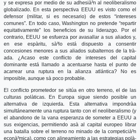
y se expresa por medio de su adhesià³n al neoliberalismo
globalizado. En esta perspectiva EEUU es visto como el
defensor (militar, si es necesario) de estos “intereses
comunes”. En todo caso, Washington no pretende “repartir
equitativamente” los beneficios de su liderazgo. Por el
contrario, EEUU se esfuerza por avasallar a sus aliados y,
en ese espà­ritu, sà³lo está dispuesto a consentir
concesiones menores a sus aliados subalternos de la trà­
ada. ¿Acaso este conflicto de intereses del capital
dominante está llamado a acentuarse hasta el punto de
acarrear una ruptura en la alianza atlántica? No es
imposible, aunque sà­ poco probable.
El conflicto prometedor se sitúa en otro terreno, el de las
culturas polà­ticas. En Europa sigue siendo posible un
alternativa de izquierda. Esta alternativa impondrà­a
simultáneamente una ruptura tanto con el neoliberalismo (y
el abandono de la vana esperanza de someter a EEUU a
sus exigencias, permitiendo asà­ al capital europeo librar
una batalla sobre el terreno no minado de la competicià³n
econà³mica), como con alineamiento a las estrategias polà­