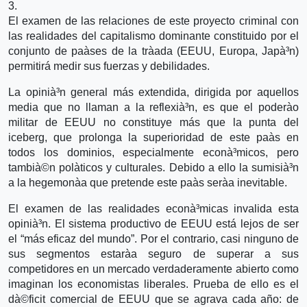
3.
El examen de las relaciones de este proyecto criminal con
las realidades del capitalismo dominante constituido por el
conjunto de paà­ses de la trà­ada (EEUU, Europa, Japà³n)
permitirá medir sus fuerzas y debilidades.
La opinià³n general más extendida, dirigida por aquellos
media que no llaman a la reflexià³n, es que el poderà­o
militar de EEUU no constituye más que la punta del
iceberg, que prolonga la superioridad de este paà­s en
todos los dominios, especialmente econà³micos, pero
tambià©n polà­ticos y culturales. Debido a ello la sumisià³n
a la hegemonà­a que pretende este paà­s serà­a inevitable.
El examen de las realidades econà³micas invalida esta
opinià³n. El sistema productivo de EEUU está lejos de ser
el “más eficaz del mundo”. Por el contrario, casi ninguno de
sus segmentos estarà­a seguro de superar a sus
competidores en un mercado verdaderamente abierto como
imaginan los economistas liberales. Prueba de ello es el
dà©ficit comercial de EEUU que se agrava cada año: de