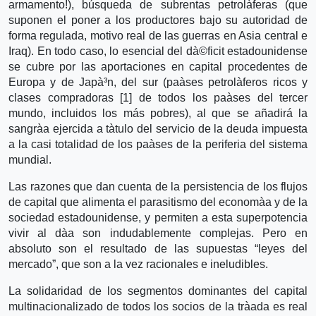
armamento!), búsqueda de subrentas petrolà­feras (que
suponen el poner a los productores bajo su autoridad de
forma regulada, motivo real de las guerras en Asia central e
Iraq). En todo caso, lo esencial del dà©ficit estadounidense
se cubre por las aportaciones en capital procedentes de
Europa y de Japà³n, del sur (paà­ses petrolà­feros ricos y
clases compradoras [1] de todos los paà­ses del tercer
mundo, incluidos los más pobres), al que se añadirá la
sangrà­a ejercida a tà­tulo del servicio de la deuda impuesta
a la casi totalidad de los paà­ses de la periferia del sistema
mundial.
Las razones que dan cuenta de la persistencia de los flujos
de capital que alimenta el parasitismo del economà­a y de la
sociedad estadounidense, y permiten a esta superpotencia
vivir al dà­a son indudablemente complejas. Pero en
absoluto son el resultado de las supuestas “leyes del
mercado”, que son a la vez racionales e ineludibles.
La solidaridad de los segmentos dominantes del capital
multinacionalizado de todos los socios de la trà­ada es real