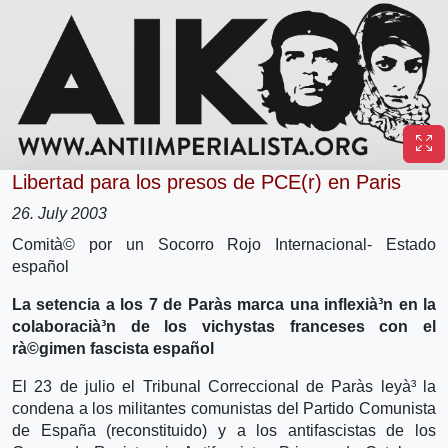
Libertad para los presos de PCE(r) en Paris
26. July 2003
Comità© por un Socorro Rojo Internacional- Estado
español
La setencia a los 7 de Parà­s marca una inflexià³n en la
colaboracià³n de los vichystas franceses con el
rà©gimen fascista español
El 23 de julio el Tribunal Correccional de Parà­s leyà³ la
condena a los militantes comunistas del Partido Comunista
de España (reconstituido) y a los antifascistas de los