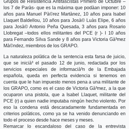
Grupos de Resistencia Antifascistas Primero de Octubre –
los 7 de Parà­s- que es la máxima que podà­an imponer: 10
años para Manuel Pà©rez Martà­nez, 10 años para Isabel
Llaquet Baldellou, 10 años para Josà© Luà­s Elipe, 6 años
para Josà© Antonio Peña Quesada, 3 años para Rosario
Llobregat –todos ellos militantes del PCE (r )- I 10 años
para Fernando Silva Sande y 8 años para Victoria Gà³mez
Mà©ndez, miembros de los GRAPO.
La naturaleza polà­tica de la sentencia esta farsa de juicio,
que se inicià³ el pasado 12 de junio, redactada por los
servicios especiales de informacià³n de la Embajada
española, queda en perfecta evidencia si tenemos en
cuenta que le han impuesto menos pena a una militante de
los GRAPO, como es el caso de Victoria Gà³mez, a la que
ocuparon una pistola, que a Isabel Llaquet, militante del
PCE (r) a quien nadie imputaba ningún hecho violento. Por
eso la condena está descaradamente fundamentada en
criterios polà­ticos, como ya se ha venido denunciando en
todo el proceso desde hace meses y meses.
Remarcar lo escandaloso del caso de la entrevista