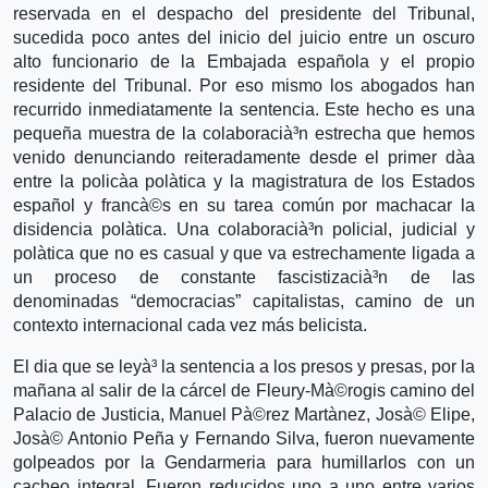
reservada en el despacho del presidente del Tribunal,
sucedida poco antes del inicio del juicio entre un oscuro
alto funcionario de la Embajada española y el propio
residente del Tribunal. Por eso mismo los abogados han
recurrido inmediatamente la sentencia. Este hecho es una
pequeña muestra de la colaboracià³n estrecha que hemos
venido denunciando reiteradamente desde el primer dà­a
entre la policà­a polà­tica y la magistratura de los Estados
español y francà©s en su tarea común por machacar la
disidencia polà­tica. Una colaboracià³n policial, judicial y
polà­tica que no es casual y que va estrechamente ligada a
un proceso de constante fascistizacià³n de las
denominadas “democracias” capitalistas, camino de un
contexto internacional cada vez más belicista.
El dia que se leyà³ la sentencia a los presos y presas, por la
mañana al salir de la cárcel de Fleury-Mà©rogis camino del
Palacio de Justicia, Manuel Pà©rez Martà­nez, Josà© Elipe,
Josà© Antonio Peña y Fernando Silva, fueron nuevamente
golpeados por la Gendarmeria para humillarlos con un
cacheo integral. Fueron reducidos uno a uno entre varios