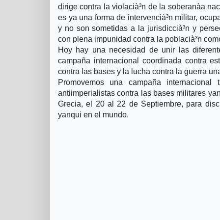
dirige contra la violacià³n de la soberanà­a naci
es ya una forma de intervencià³n militar, ocup
y no son sometidas a la jurisdiccià³n y pers
con plena impunidad contra la poblacià³n como
Hoy hay una necesidad de unir las diferent
campaña internacional coordinada contra es
contra las bases y la lucha contra la guerra una
Promovemos una campaña internacional ta
antiimperialistas contra las bases militares y
Grecia, el 20 al 22 de Septiembre, para discut
yanqui en el mundo.