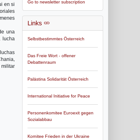
Go to newsletter subscription
ui en si
oriales
à­menes
Links
 de una
a lucha
Selbstbestimmtes Österreich
luchas
Das Freie Wort - offener
Chania,
Debattenraum
militar
Palästina Solidarität Österreich
International Initiative for Peace
Personenkomitee Euroexit gegen
Sozialabbau
Komitee Frieden in der Ukraine