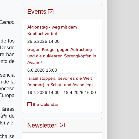
Events
l Campo
Aktionstag - weg mit dem
Kopftuchverbot
 de los
26.6.2026 14:00
. Desde
Gegen Kriege, gegen Aufrüstung
pre han
und die nuklearen Sprengköpfen in
ento de
Aviano!
6.6.2026 15:00
esencia
Israel stoppen, bevor es die Welt
n de la
(atomar) in Schutt und Asche legt
proceso
19.4.2026 14:00 - 19.4.2026 16:00
 Europa
the Calendar
 áreas
ià³n de
s) y el
Newsletter
ucha se