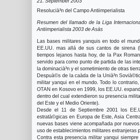
21. September 2003
Resolucià³n del Campo Antiimperialista
Resumen del llamado de la Liga Internacion
Antiimperialista 2003 de Asà­s
Las bases militares yanquis en todo el mundo
EE.UU. mas allá de sus cantos de sirena (li
tiempos lejanos hasta hoy, de la Pax Romana
servido para como punto de partida de las int
la dominacià³n y el sometimiento de otras tierr
Despuà©s de la caà­da de la Unià³n Sovià©tic
militar yanqui en el mundo. Todo lo contrario,
OTAN en Kosovo en 1999, los EE.UU. expandie
dentro del cual extendieron su presencia milit
del Este y el Medio Oriente).
Desde el 11 de Septiembre 2001 los EE.U
estratà©gicas en Europa de Este, Asia Centra
nuevas bases viene acompañada por nuevos a
uso de establecimientos militares extranjeras p
Contra esta presencia militar yanqui siempre