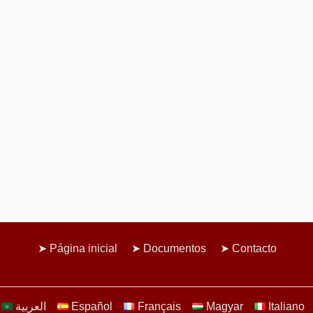
Página inicial
Documentos
Contacto
العربية
Español
Français
Magyar
Italiano