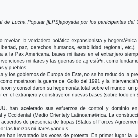
al de Lucha Popular [ILPS]apoyada por los participantes de
 revelan la verdadera polà­tica expansionista y hegemà³nica
bertad, paz, derechos humanos, estabilidad regional, etc.)
 a la Pax Americana, bases militares en el extranjero siem
ervenciones militares y las guerras de agresià³n, como fundam
as y pueblos.
a y los gobiernos de Europa de Este, no se ha reducido la pr
 como mostraron la guerra del Golfo del 1991 y la intervencià³
ron y consolidaron su hegemonà­a total sobre el mundo, un 
ar en el extranjero y construyeron nuevas bases (sobre todo en
U. han acelerado sus esfuerzos de control y dominio en
l y Occidental (Medio Oriente)y Latinoamà©rica. La construcc
cuerdos de presencia de tropas (Status of Forces Agreement
or las fuerzas militares yanquis.
 se han levantado las voces de protesta. En primer lugar la l