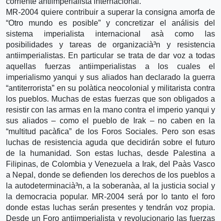
corriente antiimperialista internacional.
MR-2004 quiere contribuir a superar la consigna amorfa de
“Otro mundo es posible” y concretizar el análisis del
sistema imperialista internacional asà­ como las
posibilidades y tareas de organizacià³n y resistencia
antiimperialistas. En particular se trata de dar voz a todas
aquellas fuerzas antiimperialistas a los cuales el
imperialismo yanqui y sus aliados han declarado la guerra
“antiterrorista” en su polà­tica neocolonial y militarista contra
los pueblos. Muchas de estas fuerzas que son obligados a
resistir con las armas en la mano contra el imperio yanqui y
sus aliados – como el pueblo de Irak – no caben en la
“multitud pacà­fica” de los Foros Sociales. Pero son esas
luchas de resistencia aguda que decidirán sobre el futuro
de la humanidad. Son estas luchas, desde Palestina a
Filipinas, de Colombia y Venezuela a Irak, del Paà­s Vasco
a Nepal, donde se defienden los derechos de los pueblos a
la autodeterminacià³n, a la soberanà­a, al la justicia social y
la democracia popular. MR-2004 será por lo tanto el foro
donde estas luchas serán presentes y tendrán voz propia.
Desde un Foro antiimperialista y revolucionario las fuerzas