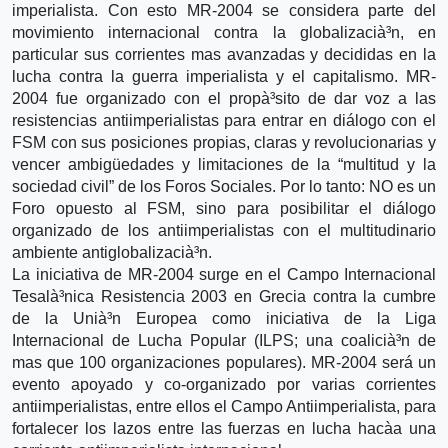
imperialista. Con esto MR-2004 se considera parte del
movimiento internacional contra la globalizacià³n, en
particular sus corrientes mas avanzadas y decididas en la
lucha contra la guerra imperialista y el capitalismo. MR-
2004 fue organizado con el propà³sito de dar voz a las
resistencias antiimperialistas para entrar en diálogo con el
FSM con sus posiciones propias, claras y revolucionarias y
vencer ambigüedades y limitaciones de la “multitud y la
sociedad civil” de los Foros Sociales. Por lo tanto: NO es un
Foro opuesto al FSM, sino para posibilitar el diálogo
organizado de los antiimperialistas con el multitudinario
ambiente antiglobalizacià³n.
La iniciativa de MR-2004 surge en el Campo Internacional
Tesalà³nica Resistencia 2003 en Grecia contra la cumbre
de la Unià³n Europea como iniciativa de la Liga
Internacional de Lucha Popular (ILPS; una coalicià³n de
mas que 100 organizaciones populares). MR-2004 será un
evento apoyado y co-organizado por varias corrientes
antiimperialistas, entre ellos el Campo Antiimperialista, para
fortalecer los lazos entre las fuerzas en lucha hacà­a una