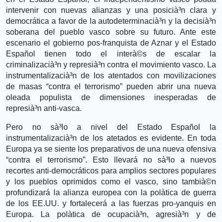
intervenir con nuevas alianzas y una posicià³n clara y
democrática a favor de la autodeterminacià³n y la decisià³n
soberana del pueblo vasco sobre su futuro. Ante este
escenario el gobierno pos-franquista de Aznar y el Estado
Español tienen todo el interà©s de escalar la
criminalizacià³n y represià³n contra el movimiento vasco. La
instrumentalizacià³n de los atentados con movilizaciones
de masas “contra el terrorismo” pueden abrir una nueva
oleada populista de dimensiones inesperadas de
represià³n anti-vasca.
Pero no sà³lo a nivel del Estado Español la
instrumentalizacià³n de los atetados es evidente. En toda
Europa ya se siente los preparativos de una nueva ofensiva
“contra el terrorismo”. Esto llevará no sà³lo a nuevos
recortes anti-democráticos para amplios sectores populares
y los pueblos oprimidos como el vasco, sino tambià©n
profundizará la alianza europea con la polà­tica de guerra
de los EE.UU. y fortalecerá a las fuerzas pro-yanquis en
Europa. La polà­tica de ocupacià³n, agresià³n y de