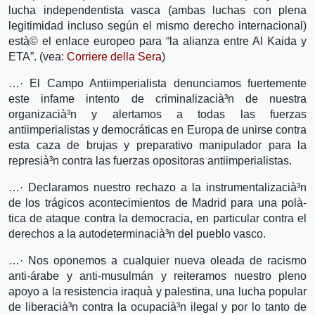
lucha independentista vasca (ambas luchas con plena
legitimidad incluso según el mismo derecho internacional)
està© el enlace europeo para “la alianza entre Al Kaida y
ETA”. (vea:
Corriere della Sera
)
…· El Campo Antiimperialista denunciamos fuertemente
este infame intento de criminalizacià³n de nuestra
organizacià³n y alertamos a todas las fuerzas
antiimperialistas y democráticas en Europa de unirse contra
esta caza de brujas y preparativo manipulador para la
represià³n contra las fuerzas opositoras antiimperialistas.
…· Declaramos nuestro rechazo a la instrumentalizacià³n
de los trágicos acontecimientos de Madrid para una polà­
tica de ataque contra la democracia, en particular contra el
derechos a la autodeterminacià³n del pueblo vasco.
…· Nos oponemos a cualquier nueva oleada de racismo
anti-árabe y anti-musulmán y reiteramos nuestro pleno
apoyo a la resistencia iraquà­ y palestina, una lucha popular
de liberacià³n contra la ocupacià³n ilegal y por lo tanto de