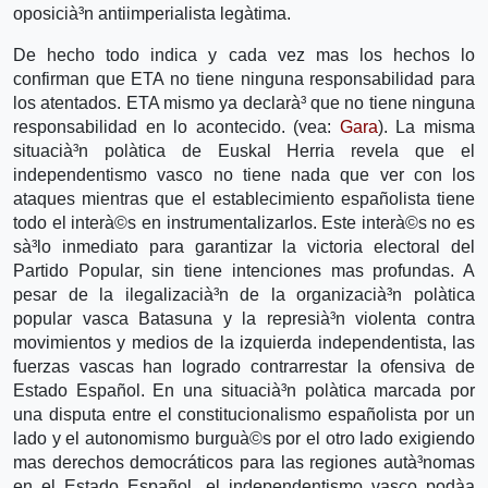
oposicià³n antiimperialista legà­tima.
De hecho todo indica y cada vez mas los hechos lo
confirman que ETA no tiene ninguna responsabilidad para
los atentados. ETA mismo ya declarà³ que no tiene ninguna
responsabilidad en lo acontecido. (vea:
Gara
). La misma
situacià³n polà­tica de Euskal Herria revela que el
independentismo vasco no tiene nada que ver con los
ataques mientras que el establecimiento españolista tiene
todo el interà©s en instrumentalizarlos. Este interà©s no es
sà³lo inmediato para garantizar la victoria electoral del
Partido Popular, sin tiene intenciones mas profundas. A
pesar de la ilegalizacià³n de la organizacià³n polà­tica
popular vasca Batasuna y la represià³n violenta contra
movimientos y medios de la izquierda independentista, las
fuerzas vascas han logrado contrarrestar la ofensiva de
Estado Español. En una situacià³n polà­tica marcada por
una disputa entre el constitucionalismo españolista por un
lado y el autonomismo burguà©s por el otro lado exigiendo
mas derechos democráticos para las regiones autà³nomas
en el Estado Español, el independentismo vasco podà­a