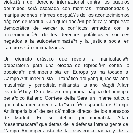
violacià³n del derecho internacional contra los pueblos
oprimidos será escalada con mentiras intencionadas y
manipulaciones infames despuà©s de los acontecimientos
trágicos de Madrid. Cualquier opcià³n polà­tica y propuesta
democrática de vencer a conflictos armados con la
implementacià³n de los derechos polà­ticos y sociales
negados a la autodeterminacià³n y la justicia social en
cambio serán criminalizadas.
Un ejemplo drástico que revela la manipulacià³n
preparatoria para una oleada de represià³n contra la
oposicià³n antiimperialista en Europa ya ha tocado al
Campo Antiimperialista. El fanático pro-yanqui, racista anti-
musulmán y periodista militarista italiano Magdi Allam
escribià³ hoy, 12 de Marzo, en primera página del principal
perià³dico italiano Corriere della Sera un infame articulo
que culpa directamente a la “seccià³n española del Campo
Antiimperialista” de ser cà³mplice directo de los atentados
de Madrid. En su delirio pro-imperialista Allam
“desenmascara” que detrás de la defensa intransigente del
Campo Antiimperialista de la resistencia iraquà­ y de la