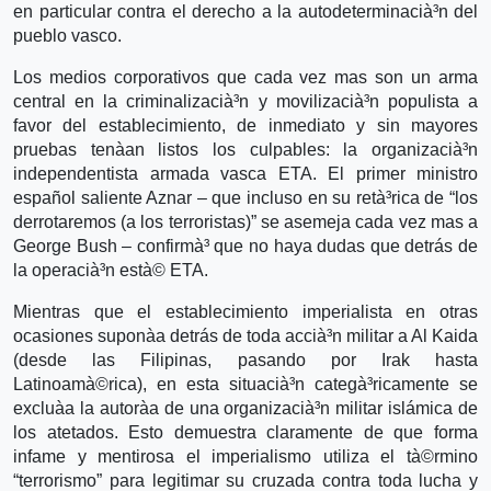
en particular contra el derecho a la autodeterminacià³n del
pueblo vasco.
Los medios corporativos que cada vez mas son un arma
central en la criminalizacià³n y movilizacià³n populista a
favor del establecimiento, de inmediato y sin mayores
pruebas tenà­an listos los culpables: la organizacià³n
independentista armada vasca ETA. El primer ministro
español saliente Aznar – que incluso en su retà³rica de “los
derrotaremos (a los terroristas)” se asemeja cada vez mas a
George Bush – confirmà³ que no haya dudas que detrás de
la operacià³n està© ETA.
Mientras que el establecimiento imperialista en otras
ocasiones suponà­a detrás de toda accià³n militar a Al Kaida
(desde las Filipinas, pasando por Irak hasta
Latinoamà©rica), en esta situacià³n categà³ricamente se
excluà­a la autorà­a de una organizacià³n militar islámica de
los atetados. Esto demuestra claramente de que forma
infame y mentirosa el imperialismo utiliza el tà©rmino
“terrorismo” para legitimar su cruzada contra toda lucha y