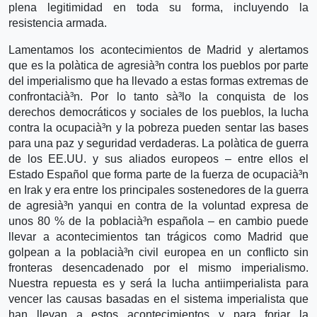
plena legitimidad en toda su forma, incluyendo la
resistencia armada.
Lamentamos los acontecimientos de Madrid y alertamos
que es la polà­tica de agresià³n contra los pueblos por parte
del imperialismo que ha llevado a estas formas extremas de
confrontacià³n. Por lo tanto sà³lo la conquista de los
derechos democráticos y sociales de los pueblos, la lucha
contra la ocupacià³n y la pobreza pueden sentar las bases
para una paz y seguridad verdaderas. La polà­tica de guerra
de los EE.UU. y sus aliados europeos – entre ellos el
Estado Español que forma parte de la fuerza de ocupacià³n
en Irak y era entre los principales sostenedores de la guerra
de agresià³n yanqui en contra de la voluntad expresa de
unos 80 % de la poblacià³n española – en cambio puede
llevar a acontecimientos tan trágicos como Madrid que
golpean a la poblacià³n civil europea en un conflicto sin
fronteras desencadenado por el mismo imperialismo.
Nuestra repuesta es y será la lucha antiimperialista para
vencer las causas basadas en el sistema imperialista que
han llevan a estos acontecimientos y para forjar la