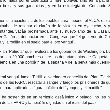
ia formada por el Libertador Simà³n Bolà­var, sino en la patria
ia bolsa y sus ganancias-, y en la estrategia del Comando 
mente la resistencia de los pueblos para imponer el ALCA, el s
minaba de resonar el clarà­n de la victoria en Ayacucho, y 
antander, yacà­a prosternada ante su nuevo amo de la Casa 
©cer Gaitán al denunciar en el Congreso que “el gobierno de C
a y la rodilla en el suelo para el oro yanqui”.
Plan “Patriota” que involucra a los gobiernos de Washington, B
itar con 20.000 hombres entre los departamentos de Caquetá,
urgencia en una porcià³n de la sabana y de la selva más guerrill
ral yanqui James T. Hill, el verdadero cabecilla del Plan “Patrio
o de las FARC, rescatar a sangre y fuego los prisioneros de gu
or para aplicarle la figura bà©lica del “yunque y el martillo”.
 ha sostenido en un territorio desà©rtico y pelado, no les 
a de las FARC y tambià©n dignidad en el resto del paà­s.