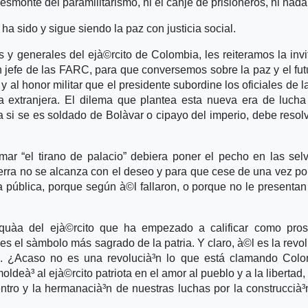
 desmonte del paramilitarismo, ni el canje de prisioneros, ni nada
ha sido y sigue siendo la paz con justicia social.
 y generales del ejà©rcito de Colombia, les reiteramos la invi
efe de las FARC, para que conversemos sobre la paz y el fut
 al honor militar que el presidente subordine los oficiales de la
a extranjera. El dilema que plantea esta nueva era de lucha
 si se es soldado de Bolà­var o cipayo del imperio, debe resol
r “el tirano de palacio” debiera poner el pecho en las sel
uerra no se alcanza con el deseo y para que cese de una vez po
a pública, porque según à©l fallaron, o porque no le presentan
quà­a del ejà©rcito que ha empezado a calificar como pros
s el sà­mbolo más sagrado de la patria. Y claro, à©l es la revol
lo. ¿Acaso no es una revolucià³n lo que está clamando Col
deà³ al ejà©rcito patriota en el amor al pueblo y a la libertad, 
entro y la hermanacià³n de nuestras luchas por la construccià³