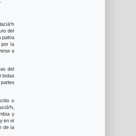
.
tacià³n
uro del
 patria
 por la
verse a
vas del
r todas
 partes
crito o
ucià³n,
ombia y
y en el
n de la