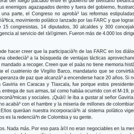
teral del fuego pactado entre el gobierno de Belisario Betancu
s enemigos agazapados dentro y fuera del gobierno, frustrar
 una parte, el Congreso no aprobà³ las reformas estipulada
rià³tica, movimiento polà­tico lanzado por las FARC y que lograr
e 15 congresistas, 14 diputados, 30 alcaldes y 300 concejal
sigencia al servicio del rà©gimen. Fueron más de 4.000 los dirig
ende hacer creer que la participacià³n de las FARC en los diál
ana obedecià³ a la búsqueda de ventajas tácticas aprovecha
 mandado a recoger. Creen que el paà­s no tiene memoria histà
 el cuatrienio de Virgilio Barco, mandatario que se convirtià
 esperanza de paz que alcanzà³ a encenderse hace 20 años. Si 
Gaviria en Caracas y Tlaxcala, fue porque estos presidente
la entrega de sus armas, tal como habà­a ocurrido con el M-19, p
, econà³micas y sociales. ¡Quà© le iba a gustar al señor Gaviria
 no acabà³ con el hambre y la miseria de millones de colombia
Ellos querà­an nuestra incorporacià³n al sistema polà­tico vige
mos es la redencià³n de Colombia y su gente.
cos. Nada más. Por eso para à©l no eran negociables en la mes