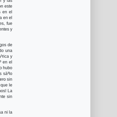
r y las
on este
s en el
a en el
es, fue
entes y
ogos de
ndo una
³rica y
³ en el
no hubo
s sà³lo
ero sin
 que le
nos! La
nte sin
a ni la