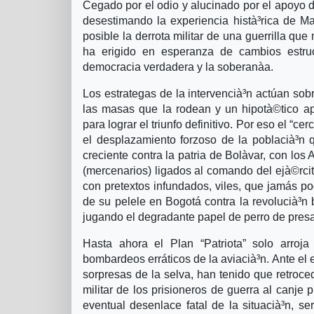
Cegado por el odio y alucinado por el apoyo de
desestimando la experiencia histà³rica de Ma
posible la derrota militar de una guerrilla qu
ha erigido en esperanza de cambios estruct
democracia verdadera y la soberanà­a.
Los estrategas de la intervencià³n actúan sobr
las masas que la rodean y un hipotà©tico a
para lograr el triunfo definitivo. Por eso el “c
el desplazamiento forzoso de la poblacià³n q
creciente contra la patria de Bolà­var, con los
(mercenarios) ligados al comando del ejà©rci
con pretextos infundados, viles, que jamás p
de su pelele en Bogotá contra la revolucià³n 
jugando el degradante papel de perro de presa
Hasta ahora el Plan “Patriota” solo arroja
bombardeos erráticos de la aviacià³n. Ante el em
sorpresas de la selva, han tenido que retroced
militar de los prisioneros de guerra al canj
eventual desenlace fatal de la situacià³n, s