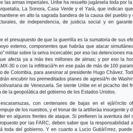
 las armas imperiales, Uribe ha resuelto jugársela toda por la
rquetalia, La Sonora, Casa Verde y el Yarà­, que indican qu
e mantiene en alto la sagrada bandera de la causa del pueblo y
urales, de independencia, de justicia social y en garante
e el presupuesto de que la guerrilla es la sumatoria de sus efe
poyo externo, componentes que habrà­a que atacar simultán
erco” militar sobre la selva incercable; por eso las detenciones ma
ue afecta ya a más tres millones de almas; y por eso la hos
 AMX-30 o con la infiltracià³n en ese paà­s de más de 100 parami
to de Colombia, para asesinar al presidente Hugo Chávez. Tod
odrán encubrir los premeditados planes de agresià³n de Washi
bolivariana de Venezuela. Se siente Uribe en el picacho del f
 de la geopolà­tica del gobierno de los Estados Unidos.
 escaramuzas, con centenares de bajas en el ejà©rcito ofi
puje de los nuestros, y el tronar de la artillerà­a insurgente y d
er en algunos frentes de ataque. Si prefieren la aventura del 
e propuesto por las FARC, deben saber que la responsabilidad 
erá toda del gobierno. Y en cuanto a Lucio Gutià©rrez, puede