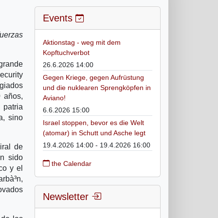
Events
fuerzas
Aktionstag - weg mit dem
Kopftuchverbot
grande
26.6.2026 14:00
ecurity
Gegen Kriege, gegen Aufrüstung
egiados
und die nuklearen Sprengköpfen in
 años,
Aviano!
 patria
6.6.2026 15:00
a, sino
Israel stoppen, bevor es die Welt
(atomar) in Schutt und Asche legt
19.4.2026 14:00 - 19.4.2026 16:00
iral de
an sido
the Calendar
co y el
arbà³n,
novados
Newsletter