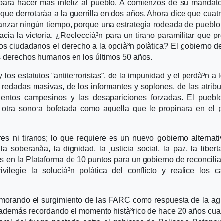
 para hacer más infeliz al pueblo. A comienzos de su mandat
que derrotarà­a a la guerrilla en dos años. Ahora dice que cuat
canzar ningún tiempo, porque una estrategia rodeada de pueblo
ia la victoria. ¿Reeleccià³n para un tirano paramilitar que p
los ciudadanos el derecho a la opcià³n polà­tica? El gobierno d
os derechos humanos en los últimos 50 años.
los estatutos “antiterroristas”, de la impunidad y el perdà³n a l
 redadas masivas, de los informantes y soplones, de las atrib
amientos campesinos y las desapariciones forzadas. El pueb
on otra sonora bofetada como aquella que le propinara en el
es ni tiranos; lo que requiere es un nuevo gobierno alternat
 soberanà­a, la dignidad, la justicia social, la paz, la libert
 en la Plataforma de 10 puntos para un gobierno de reconcilia
ilegie la solucià³n polà­tica del conflicto y realice los 
orando el surgimiento de las FARC como respuesta de la ag
 además recordando el momento histà³rico de hace 20 años cu