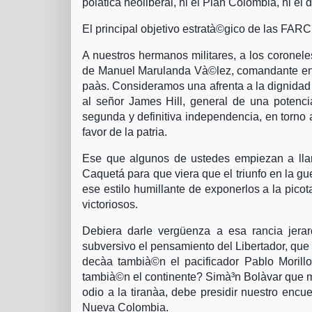
polà­tica neoliberal, ni el Plan Colombia, ni el
El principal objetivo estratà©gico de las FARC 
A nuestros hermanos militares, a los coroneles
de Manuel Marulanda Và©lez, comandante en j
paà­s. Consideramos una afrenta a la dignidad y
al señor James Hill, general de una potenci
segunda y definitiva independencia, en torno a
favor de la patria.
Ese que algunos de ustedes empiezan a llama
Caquetá para que viera que el triunfo en la g
ese estilo humillante de exponerlos a la picot
victoriosos.
Debiera darle vergüenza a esa rancia jerar
subversivo el pensamiento del Libertador, que e
decà­a tambià©n el pacificador Pablo Moril
tambià©n el continente? Simà³n Bolà­var que mol
odio a la tiranà­a, debe presidir nuestro encu
Nueva Colombia.