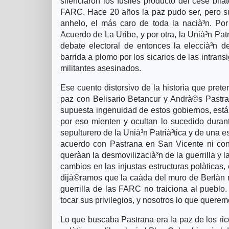
silenciaron los fusiles producto del cese bila
FARC. Hace 20 años la paz pudo ser, pero su
anhelo, el más caro de toda la nacià³n. Por
Acuerdo de La Uribe, y por otra, la Unià³n Pat
debate electoral de entonces la eleccià³n d
barrida a plomo por los sicarios de las intran
militantes asesinados.
Ese cuento distorsivo de la historia que pret
paz con Belisario Betancur y Andrà©s Pastr
supuesta ingenuidad de estos gobiernos, está
por eso mienten y ocultan lo sucedido durante
sepulturero de la Unià³n Patrià³tica y de una
acuerdo con Pastrana en San Vicente ni con 
querà­an la desmovilizacià³n de la guerrilla y 
cambios en las injustas estructuras polà­ticas
dijà©ramos que la caà­da del muro de Berlà­n
guerrilla de las FARC no traiciona al pueblo. 
tocar sus privilegios, y nosotros lo que quere
Lo que buscaba Pastrana era la paz de los ri