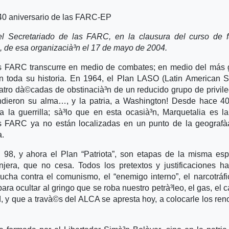
 40 aniversario de las FARC-EP
del Secretariado de las FARC, en la clausura del curso de 
 de esa organizacià³n el 17 de mayo de 2004.
s FARC transcurre en medio de combates; en medio del más 
n toda su historia. En 1964, el Plan LASO (Latin American S
uatro dà©cadas de obstinacià³n de un reducido grupo de privil
dieron su alma…, y la patria, a Washington! Desde hace 40
a la guerrilla; sà³lo que en esta ocasià³n, Marquetalia es la
las FARC ya no están localizadas en un punto de la geografà­
a.
 98, y ahora el Plan “Patriota”, son etapas de la misma esp
njera, que no cesa. Todos los pretextos y justificaciones h
ucha contra el comunismo, el “enemigo interno”, el narcotráfi
ra ocultar al gringo que se roba nuestro petrà³leo, el gas, el c
dad, y que a travà©s del ALCA se apresta hoy, a colocarle los re