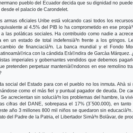
hermano pueblo del Ecuador decida que su dignidad no puede
a desde el palacio de Carondelet.
s armas oficiales Uribe está volcando casi todos los recurso
equivalente al 4.5% del PIB lo ha comprometido en ese propà³
 a las polà­ticas sociales. Ha contribuido como nadie a acrece
 en un estado de total indefensià³n frente a los gringos. L
 cambio de financiacià³n. La banca mundial y el Fondo Mon
Latinoamà©rica con la cándida Erà©ndira de Garcà­a Márquez.
tistas imperiales y gobernantes vendidos que debemos pagar
que pretenden perpetuar mantenià©ndonos en ese remolino t
?
 social del Estado para con el pueblo no los inmuta. Ahà­ si
fanándose como el más fiel y puntual pagador de deuda. De c
Se acrecientan sin solucià³n los problemas del hambre, la viv
as cifras del DANE, sobrepasa el 17% (3´500.000), en tanto
este año 3 millones 800 mil niños se quedaron sin educacià³
o del Padre de la Patria, el Libertador Simà³n Bolà­var, de prod