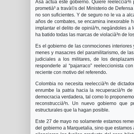
Asà­ actúa este gobierno. Quiere reeleccià³n
prometià³ a travà©s del Ministerio de Defensa 
no son suficientes. Y de seguro no le va a al
años de combates, se encamina inexorable hac
implantar el delito de opinià³n, negándoles a 
ha batido todas las marcas de violacià³n de l
Es el gobierno de las conmociones interiores y 
menes y masacres del paramilitarismo, de las
judiciales a los militares, de los desplaz
responderle al “pajarraco” reeleccionista c
reciente con motivo del referendo.
Colombia no necesita reeleccià³n de dictador
enrumbe la patria hacia la recuperacià³n de la
democracia verdadera, tal como lo proponemos
reconstruccià³n. Un nuevo gobierno que priv
estructurales que la hagan posible.
Este 27 de mayo no solamente estamos remem
del gobierno a Marquetalia, sino que estamos