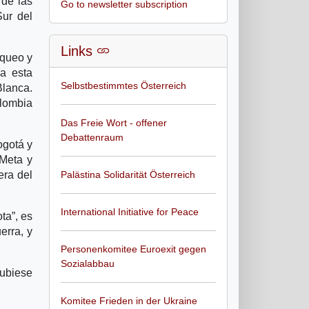
 de las
Go to newsletter subscription
Sur del
Links
aqueo y
ya esta
Selbstbestimmtes Österreich
Blanca.
olombia
Das Freie Wort - offener
Debattenraum
ogotá y
 Meta y
era del
Palästina Solidarität Österreich
International Initiative for Peace
ta”, es
erra, y
Personenkomitee Euroexit gegen
Sozialabbau
hubiese
Komitee Frieden in der Ukraine