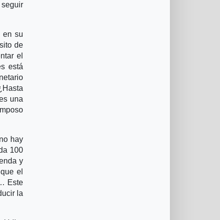
 seguir
s en su
sito de
ntar el
es está
etario
 ¿Hasta
les una
ramposo
 no hay
ada 100
ienda y
 que el
n… Este
ucir la