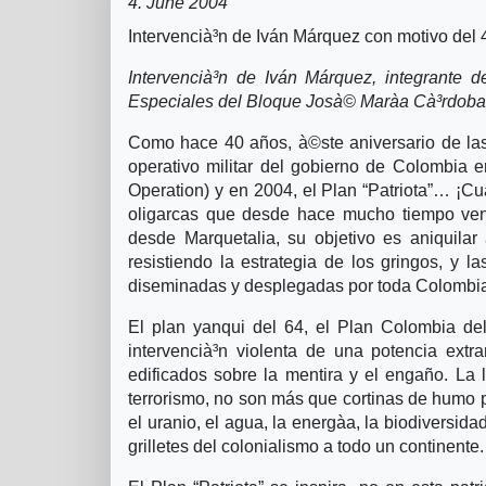
4. June 2004
Intervencià³n de Iván Márquez con motivo del
Intervencià³n de Iván Márquez, integrante 
Especiales del Bloque Josà© Marà­a Cà³rdoba,
Como hace 40 años, à©ste aniversario de la
operativo militar del gobierno de Colombia e
Operation) y en 2004, el Plan “Patriota”… ¡C
oligarcas que desde hace mucho tiempo ven
desde Marquetalia, su objetivo es aniquilar 
resistiendo la estrategia de los gringos, y 
diseminadas y desplegadas por toda Colombi
El plan yanqui del 64, el Plan Colombia del
intervencià³n violenta de una potencia extra
edificados sobre la mentira y el engaño. La l
terrorismo, no son más que cortinas de humo pa
el uranio, el agua, la energà­a, la biodiversi
grilletes del colonialismo a todo un continente.