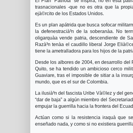
El Plan “Patriota” se inspira, no en esta patr
trasnacionales -que no es otra que la prop
ejà©rcito de los Estados Unidos.
Es un plan apátrida que busca sofocar militar
la defenestracià³n de la soberanà­a. No ter
oligarquà­a vende patria, descendiente de S
Razà³n tenà­a el caudillo liberal Jorge Elià
tiene la ametralladora para los hijos de la patri
Desde los albores de 2004, en desarrollo del 
Quito, se ha tendido un ambicioso cerco mil
Guaviare, tras el imposible de sitiar a la ins
mundo, que es el sur de Colombia.
La ilusià³n del fascista Uribe Và©lez y del gene
“dar de baja” a algún miembro del Secretariad
empujar la guerrilla hacia la frontera del Ecuad
Actúan como si la resistencia iraquà­ que se
enseñado nada, y como si no existiera guerrill