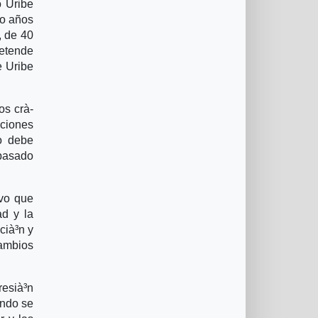
o Uribe
ro años
, de 40
retende
e Uribe
os crà­
uciones
lo debe
 pasado
ivo que
ad y la
cià³n y
cambios
resià³n
ando se