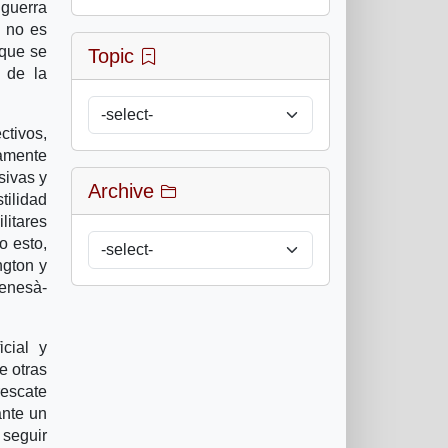
 guerra
e no es
 que se
Topic
 de la
ctivos,
eamente
sivas y
Archive
tilidad
litares
o esto,
ngton y
renesà­
cial y
e otras
rescate
ante un
 seguir