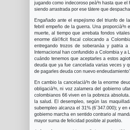
jugando como indecoroso peà³n hasta que el 
siendo arrastrada por ese tà­tere que despach
Engañado ante el espejismo del triunfo de la
febril empeño de la guerra. Una proporcià³n 
muerte, al tiempo que arrebata fondos vitales
enorme dà©ficit fiscal colocando a Colombia
entregando trozos de soberanà­a y patria a
Internacional han confundido a Colombia y a 
cuándo tenemos que aceptarles a estos agio
deuda que ya fue cancelada varias veces y 
de pagarles deuda con nuevo endeudamiento
En cambio la cancelacià³n de la enorme deuda
obligacià³n, ni voz zalamera del gobierno u
colombianos 66 viven en la pobreza absoluta. 
la salud. El desempleo, según las maquillad
subempleo alcanza el 31% (6´347.000); y en 
gobierno marcha en sentido contrario al mandat
mayor suma de felicidad posible al pueblo.