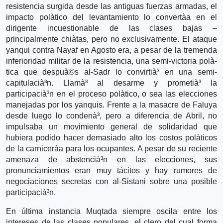
resistencia surgida desde las antiguas fuerzas armadas, el
impacto polà­tico del levantamiento lo convertà­a en el
dirigente incuestionable de las clases bajas –
principalmente chià­tas, pero no exclusivamente. El ataque
yanqui contra Nayaf en Agosto era, a pesar de la tremenda
inferioridad militar de la resistencia, una semi-victoria polà­
tica que despuà©s al-Sadr lo convirtià³ en una semi-
capitulacià³n. Llamà³ al desarme y prometià³ la
participacià³n en el proceso polà­tico, o sea las elecciones
manejadas por los yanquis. Frente a la masacre de Faluya
desde luego lo condenà³, pero a diferencia de Abril, no
impulsaba un movimiento general de solidaridad que
hubiera podido hacer demasiado alto los costos polà­ticos
de la carnicerà­a para los ocupantes. A pesar de su reciente
amenaza de abstencià³n en las elecciones, sus
pronunciamientos eran muy tácitos y hay rumores de
negociaciones secretas con al-Sistani sobre una posible
participacià³n.
En última instancia Muqtada siempre oscila entre los
intereses de las clases populares, el clero del cual forma