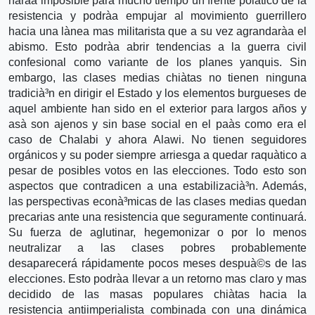
harà­a imposible para mucho tiempo un frente polà­tico de la
resistencia y podrà­a empujar al movimiento guerrillero
hacia una là­nea mas militarista que a su vez agrandarà­a el
abismo. Esto podrà­a abrir tendencias a la guerra civil
confesional como variante de los planes yanquis. Sin
embargo, las clases medias chià­tas no tienen ninguna
tradicià³n en dirigir el Estado y los elementos burgueses de
aquel ambiente han sido en el exterior para largos años y
asà­ son ajenos y sin base social en el paà­s como era el
caso de Chalabi y ahora Alawi. No tienen seguidores
orgánicos y su poder siempre arriesga a quedar raquà­tico a
pesar de posibles votos en las elecciones. Todo esto son
aspectos que contradicen a una estabilizacià³n. Además,
las perspectivas econà³micas de las clases medias quedan
precarias ante una resistencia que seguramente continuará.
Su fuerza de aglutinar, hegemonizar o por lo menos
neutralizar a las clases pobres probablemente
desaparecerá rápidamente pocos meses despuà©s de las
elecciones. Esto podrà­a llevar a un retorno mas claro y mas
decidido de las masas populares chià­tas hacia la
resistencia antiimperialista combinada con una dinámica