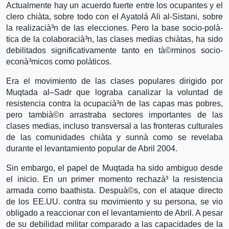
Actualmente hay un acuerdo fuerte entre los ocupantes y el
clero chià­ta, sobre todo con el Ayatolá Ali al-Sistani, sobre
la realizacià³n de las elecciones. Pero la base socio-polà­
tica de la colaboracià³n, las clases medias chià­tas, ha sido
debilitados significativamente tanto en tà©rminos socio-
econà³micos como polà­ticos.
Era el movimiento de las clases populares dirigido por
Muqtada al–Sadr que lograba canalizar la voluntad de
resistencia contra la ocupacià³n de las capas mas pobres,
pero tambià©n arrastraba sectores importantes de las
clases medias, incluso transversal a las fronteras culturales
de las comunidades chià­ta y sunnà­ como se revelaba
durante el levantamiento popular de Abril 2004.
Sin embargo, el papel de Muqtada ha sido ambiguo desde
el inicio. En un primer momento rechazà³ la resistencia
armada como baathista. Despuà©s, con el ataque directo
de los EE.UU. contra su movimiento y su persona, se vio
obligado a reaccionar con el levantamiento de Abril. A pesar
de su debilidad militar comparado a las capacidades de la