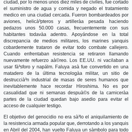
ciudad, por lo menos unos diez miles de civiles, fue cortado
el suministro de agua y comida y negado el tratamiento
medico en una ciudad cercada. Fueron bombardeados por
aviones, helicà³pteros y artillerà­a pesada haciendo
pedazos unos 50.000 casas, frecuentemente con sus
habitantes todavà­a adentro. Apoyándose en la total
discrepancia de medios militares, los marines yanquis
cobardemente trataron de evitar todo combate callejero.
Cuando enfrentaban resistencia se retiraron llamando
nuevamente refuerzo aà©reo. Los EE.UU. ni vacilaban a
usar fà³sforo y napálm. Faluya asà­ fue convertido en una
matadero de la última tecnologà­a militar, un sitio de
destruccià³n industrial de masas de seres humanos que
inevitablemente hace recordar Hiroshima. No es por
casualidad que ni semanas despuà©s de la carnicerà­a
partes de la ciudad quedan bajo asedio para evitar el
acceso de cualquier testigo.
El objetivo del genocidio no era sà³lo el aniquilamiento de
la resistencia armada popular que, derrotando a los yanquis
en Abril del 2004, han vuelto Faluya un sà­mbolo para todo