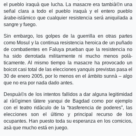
el pueblo iraquà­ que lucha. La masacre era tambià©n una
señal clara a todo el pueblo iraquà­ y el entero pueblo
árabe-islámico que cualquier resistencia será aniquilada a
sangre y fuego.
Sin embargo, los golpes de la guerrilla en otras partes
como Mosul y la continua resistencia heroica de un puñado
de combatientes en Faluya prueban que la resistencia no
ha sido derrotada militarmente ni mucho menos polà­
ticamente. Al mismo tiempo la masacre ha provocado un
boicot casi total de las elecciones yanquis previstas pasa el
30 de enero 2005, por lo menos en el ámbito sunnà­ – algo
que no era por nada dado antes.
Despuà©s de los intentos fallidos a dar alguna legitimidad
al rà©gimen tà­tere yanqui de Bagdad como por ejemplo
con el teatro ridà­culo de la “trasferencia de poderes”, las
elecciones son el último y principal recurso de los
ocupantes. Han puesto toda su esperanza en los comicios,
asà­ que mucho está en juego.