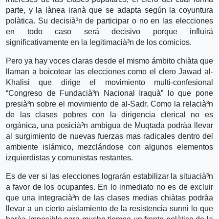
parte, y la là­nea iranà­ que se adapta según la coyuntura
polà­tica. Su decisià³n de participar o no en las elecciones
en todo caso será decisivo porque influirá
significativamente en la legitimacià³n de los comicios.
Pero ya hay voces claras desde el mismo ámbito chià­ta que
llaman a boicotear las elecciones como el clero Jawad al-
Khalisi que dirige el movimiento multi-confesional
“Congreso de Fundacià³n Nacional Iraquà­” lo que pone
presià³n sobre el movimiento de al-Sadr. Como la relacià³n
de las clases pobres con la dirigencia clerical no es
orgánica, una posicià³n ambigua de Muqtada podrà­a llevar
al surgimiento de nuevas fuerzas mas radicales dentro del
ambiente islámico, mezclándose con algunos elementos
izquierdistas y comunistas restantes.
Es de ver si las elecciones lograrán estabilizar la situacià³n
a favor de los ocupantes. En lo inmediato no es de excluir
que una integracià³n de las clases medias chià­tas podrà­a
llevar a un cierto aislamiento de la resistencia sunni lo que