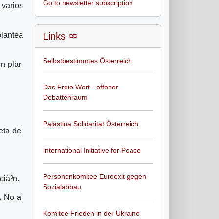
Go to newsletter subscription
varios
plantea
Links
Selbstbestimmtes Österreich
un plan
Das Freie Wort - offener
Debattenraum
Palästina Solidarität Österreich
eta del
International Initiative for Peace
Personenkomitee Euroexit gegen
cià³n.
Sozialabbau
. No al
Komitee Frieden in der Ukraine