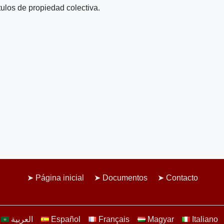
tulos de propiedad colectiva.
Página inicial
Documentos
Contacto
العربية
Español
Français
Magyar
Italiano