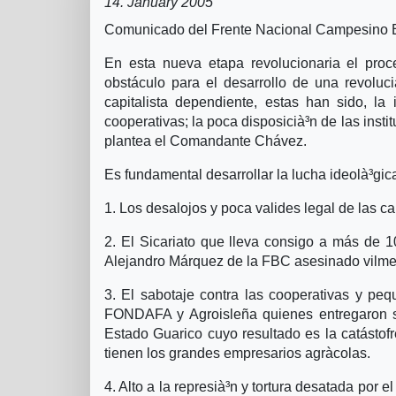
14. January 2005
Comunicado del Frente Nacional Campesino 
En esta nueva etapa revolucionaria el proc
obstáculo para el desarrollo de una revoluc
capitalista dependiente, estas han sido, la i
cooperativas; la poca disposicià³n de las instit
plantea el Comandante Chávez.
Es fundamental desarrollar la lucha ideolà³gica 
1. Los desalojos y poca valides legal de las ca
2. El Sicariato que lleva consigo a más de 
Alejandro Márquez de la FBC asesinado vilmen
3. El sabotaje contra las cooperativas y pe
FONDAFA y Agroisleña quienes entregaron s
Estado Guarico cuyo resultado es la catástofr
tienen los grandes empresarios agrà­colas.
4. Alto a la represià³n y tortura desatada por