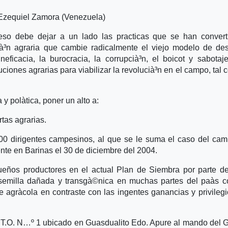
Ezequiel Zamora (Venezuela)
eso debe dejar a un lado las practicas que se han convert
ià³n agraria que cambie radicalmente el viejo modelo de des
neficacia, la burocracia, la corrupcià³n, el boicot y sabotaj
uciones agrarias para viabilizar la revolucià³n en el campo, tal 
y polà­tica, poner un alto a:
rtas agrarias.
100 dirigentes campesinos, al que se le suma el caso del ca
te en Barinas el 30 de diciembre del 2004.
queños productores en el actual Plan de Siembra por parte d
emilla dañada y transgà©nica en muchas partes del paà­s c
e agrà­cola en contraste con las ingentes ganancias y privileg
 el T.O. N…º 1 ubicado en Guasdualito Edo. Apure al mando del 