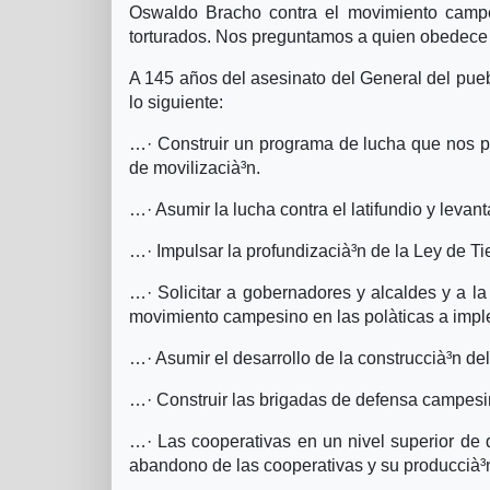
Oswaldo Bracho contra el movimiento campe
torturados. Nos preguntamos a quien obedece e
A 145 años del asesinato del General del pu
lo siguiente:
…· Construir un programa de lucha que nos pe
de movilizacià³n.
…· Asumir la lucha contra el latifundio y levan
…· Impulsar la profundizacià³n de la Ley de Tie
…· Solicitar a gobernadores y alcaldes y a la 
movimiento campesino en las polà­ticas a impl
…· Asumir el desarrollo de la construccià³n d
…· Construir las brigadas de defensa campesin
…· Las cooperativas en un nivel superior de 
abandono de las cooperativas y su produccià³