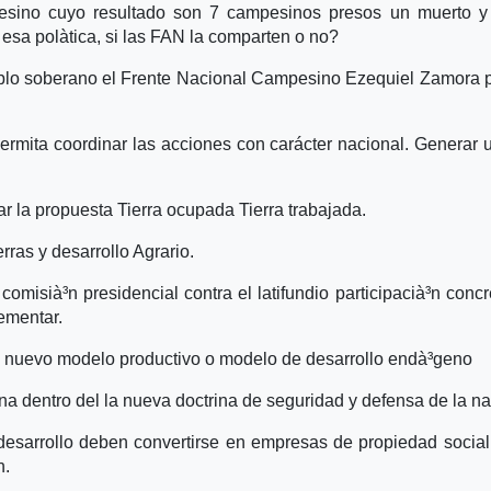
sino cuyo resultado son 7 campesinos presos un muerto y 
sa polà­tica, si las FAN la comparten o no?
eblo soberano el Frente Nacional Campesino Ezequiel Zamora 
rmita coordinar las acciones con carácter nacional. Generar 
tar la propuesta Tierra ocupada Tierra trabajada.
rras y desarrollo Agrario.
comisià³n presidencial contra el latifundio participacià³n concr
ementar.
el nuevo modelo productivo o modelo de desarrollo endà³geno
a dentro del la nueva doctrina de seguridad y defensa de la na
desarrollo deben convertirse en empresas de propiedad social
n.