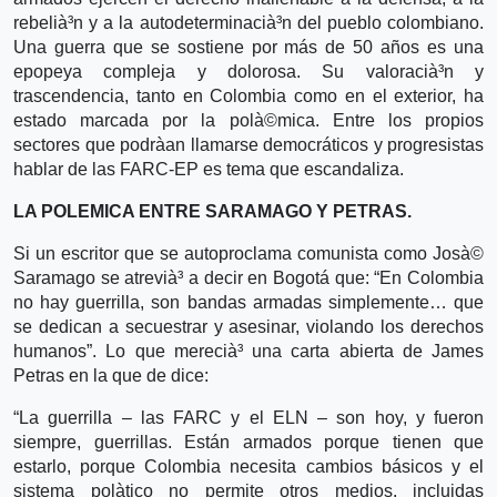
rebelià³n y a la autodeterminacià³n del pueblo colombiano.
Una guerra que se sostiene por más de 50 años es una
epopeya compleja y dolorosa. Su valoracià³n y
trascendencia, tanto en Colombia como en el exterior, ha
estado marcada por la polà©mica. Entre los propios
sectores que podrà­an llamarse democráticos y progresistas
hablar de las FARC-EP es tema que escandaliza.
LA POLEMICA ENTRE SARAMAGO Y PETRAS.
Si un escritor que se autoproclama comunista como Josà©
Saramago se atrevià³ a decir en Bogotá que: “En Colombia
no hay guerrilla, son bandas armadas simplemente… que
se dedican a secuestrar y asesinar, violando los derechos
humanos”. Lo que merecià³ una carta abierta de James
Petras en la que de dice:
“La guerrilla – las FARC y el ELN – son hoy, y fueron
siempre, guerrillas. Están armados porque tienen que
estarlo, porque Colombia necesita cambios básicos y el
sistema polà­tico no permite otros medios, incluidas