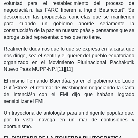
voluntad para el restablecimiento del proceso de
negociacià³n, las FARC liberen a Ingrid Betancourt”. Se
desconocen las propuestas concretas que se mantienen
para cuando un gobierno aborde seriamente la
construccià³n de la paz en nuestro paà­s y pensamos que se
abroga usted representaciones que no tiene.
Realmente dudamos que lo que se expresa en la carta que
nos dirige, sea el sentir y el querer del pueblo ecuatoriano
organizado en el Movimiento Plurinacional Pachakutik
Nuevo Paà­s MUPP-NP.”[11][11]
El mismo Fernando Buendà­a, ya en el gobierno de Lucio
Gutià©rrez, el retornar de Washington negociando la Carta
de Intencià³n con el FMI dijo que habà­an logrado
sensibilizar el FMI.
Un trayectoria de antologà­a para un dirigente popular que,
por lo visto, navega en un mar de confusiones y
oportunismo.