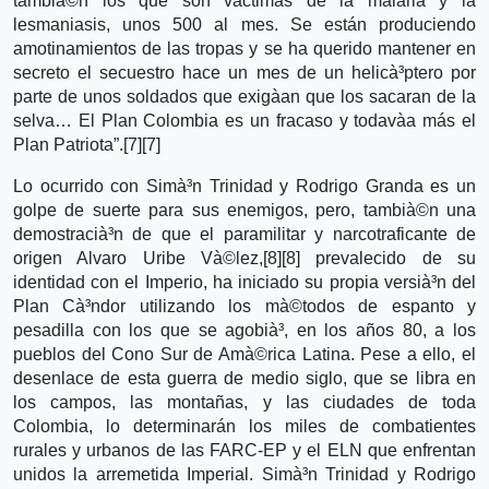
tambià©n los que son và­ctimas de la malaria y la
lesmaniasis, unos 500 al mes. Se están produciendo
amotinamientos de las tropas y se ha querido mantener en
secreto el secuestro hace un mes de un helicà³ptero por
parte de unos soldados que exigà­an que los sacaran de la
selva… El Plan Colombia es un fracaso y todavà­a más el
Plan Patriota”.[7][7]
Lo ocurrido con Simà³n Trinidad y Rodrigo Granda es un
golpe de suerte para sus enemigos, pero, tambià©n una
demostracià³n de que el paramilitar y narcotraficante de
origen Alvaro Uribe Và©lez,[8][8] prevalecido de su
identidad con el Imperio, ha iniciado su propia versià³n del
Plan Cà³ndor utilizando los mà©todos de espanto y
pesadilla con los que se agobià³, en los años 80, a los
pueblos del Cono Sur de Amà©rica Latina. Pese a ello, el
desenlace de esta guerra de medio siglo, que se libra en
los campos, las montañas, y las ciudades de toda
Colombia, lo determinarán los miles de combatientes
rurales y urbanos de las FARC-EP y el ELN que enfrentan
unidos la arremetida Imperial. Simà³n Trinidad y Rodrigo