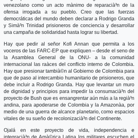
venezolano como un acto mà­nimo de reparacià³n de la
ofensa irrogada a su pueblo. Creo que las fuerzas
democráticas del mundo deben declarar a Rodrigo Granda
y Simà³n Trinidad prisioneros de conciencia y desarrollar
una campaña de solidaridad hasta lograr su libertad.
Hay que pedir al señor Kofi Annan que permita a los
voceros de las FARC-EP que expliquen – desde el seno de
la Asamblea General de la ONU- a la comunidad
internacional las raà­ces del conflicto interno de Colombia.
Hay que presionar tambià©n al Gobierno de Colombia para
que de paso al intercambio humanitario de prisioneros, que
debe incluir a Rodrigo Granda. Hay que levantar un muro
de dignidad y principios para impedir la consumacià³n del
proyecto de Bush que es ensangrentar aún más a la regià³n
andina, para apoderarse de Colombia y la Amazonà­a, por
medio de una guerra de alcance planetario, como espacios
vitales de su sueño de recolonizacià³n del Continente.
Ojalá en este proyecto de vida, independencia e
integracià³n de Amà©rica Latina los militares escuchen el