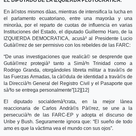
EL DIPUTADO DE LA IZQUIERDA PLUTOCRATICA.
En à©stos mismos dà­as, mientras de intensifica la lucha en
el parlamento ecuatoriano, entre una mayorà­a y una
minorà­a, por el reparto de cuotas de influencia en varias
Instituciones del Estado, el diputado Guillermo Haro, de la
IZQUIERDA DEMOCRATICA, acusà³ al Presidente Lucio
Gutià©rrez de ser permisivo con los rebeldes de las FARC:
“De unas investigaciones que realicà© se desprende que
Gutià©rrez protegià³ tanto a Simà³n Trinidad como a
Rodrigo Granda, otorgándoles libreta militar a travà©s de
las Fuerzas Armadas, la cà©dula de identidad a travà©s de
la Direccià³n General del Registro Civil y el Pasaporte que
sà³lo se entrega personalmente”[12][12]
El diputado socialdemà³crata, en la mejor là­nea
reaccionaria de Carlos Andrà©s Pà©rez, se une a la
persecucià³n de las FARC-EP y adopta el discurso de
Uribe y Bush. Seguramente ignora que: “El sueño de todo
amo es que la và­ctima vea el mundo con sus ojos”.