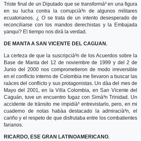
Triste final de un Diputado que se transformà³ en una figura
en su lucha contra la corrupcià³n de algunos militares
ecuatorianos. ¿ O se trata de un intento desesperado de
reconciliarse con los mandos derechistas y la Embajada
yanqui? El tiempo nos dirá la verdad.
DE MANTA A SAN VICENTE DEL CAGUAN.
La certeza de que la suscripcià³n de los Acuerdos sobre la
Base de Manta del 12 de noviembre de 1999 y del 2 de
Junio del 2000 nos comprometieron de modo irreversible
en el conflicto interno de Colombia me llevaron a buscar las
raà­ces del conflicto y sus protagonistas. Un dà­a del mes de
Mayo del 2001, en la Villa Colombia, en San Vicente del
Caguán, tuve un encuentro fugaz con Simà³n Trinidad. Un
accidente de tránsito me impidià³ entrevistarlo, pero, en mi
cuaderno de notas habà­a destacado la admiracià³n, el
cariño y el respeto de que disfrutaba entre los combatientes
farianos.
RICARDO, ESE GRAN LATINOAMERICANO.