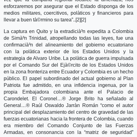
esforzaremos por asegurar que el Estado disponga de los
medios militares, coercitivos, polà­ticos y financieros para
llevar a buen tà©rmino su tarea”..[2][2]
La captura en Quito y la extradicià³n expedita a Colombia
de Simà³n Trinidad, atropellando todas las leyes, fue una
confirmacià³n del alineamiento del gobierno ecuatoriano
con la polà­tica exterior de los Estados Unidos y la
estrategia de Alvaro Uribe. La polà­tica de guerra impulsada
por el Comando Sur del Ejà©rcito de los Estados Unidos
en la zona fronteriza entre Ecuador y Colombia es un hecho
público. El papel subordinado del actual gobierno al Plan
Patriota fue admitido, en una infidencia ingenua, por la
propia Embajadora colombiana ante el Palacio de
Carondelet. El Coronel…® Jorge Brito ha señalado al
General…® Raúl Oswaldo Jarrà­n Román “como el autor
principal del desplazamiento del centro de gravedad de las
fuerzas ecuatorianas hacia la frontera de Colombia, cuando
era miembro del Comando Conjunto de las Fuerzas
Armadas, en consonancia con la “matriz de seguridad”