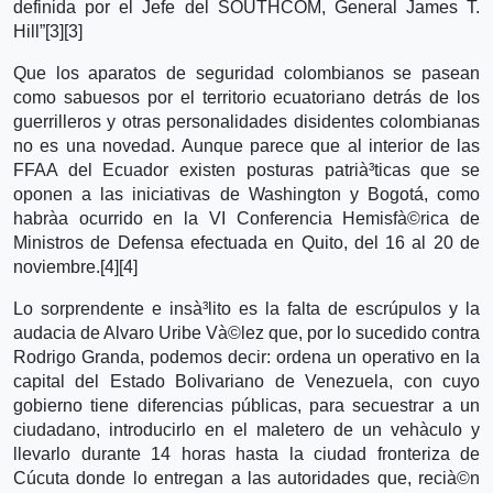
definida por el Jefe del SOUTHCOM, General James T.
Hill”[3][3]
Que los aparatos de seguridad colombianos se pasean
como sabuesos por el territorio ecuatoriano detrás de los
guerrilleros y otras personalidades disidentes colombianas
no es una novedad. Aunque parece que al interior de las
FFAA del Ecuador existen posturas patrià³ticas que se
oponen a las iniciativas de Washington y Bogotá, como
habrà­a ocurrido en la VI Conferencia Hemisfà©rica de
Ministros de Defensa efectuada en Quito, del 16 al 20 de
noviembre.[4][4]
Lo sorprendente e insà³lito es la falta de escrúpulos y la
audacia de Alvaro Uribe Và©lez que, por lo sucedido contra
Rodrigo Granda, podemos decir: ordena un operativo en la
capital del Estado Bolivariano de Venezuela, con cuyo
gobierno tiene diferencias públicas, para secuestrar a un
ciudadano, introducirlo en el maletero de un vehà­culo y
llevarlo durante 14 horas hasta la ciudad fronteriza de
Cúcuta donde lo entregan a las autoridades que, recià©n