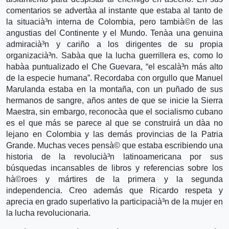
comentarios se advertà­a al instante que estaba al tanto de
la situacià³n interna de Colombia, pero tambià©n de las
angustias del Continente y el Mundo. Tenà­a una genuina
admiracià³n y cariño a los dirigentes de su propia
organizacià³n. Sabà­a que la lucha guerrillera es, como lo
habà­a puntualizado el Che Guevara, “el escalà³n más alto
de la especie humana”. Recordaba con orgullo que Manuel
Marulanda estaba en la montaña, con un puñado de sus
hermanos de sangre, años antes de que se inicie la Sierra
Maestra, sin embargo, reconocà­a que el socialismo cubano
es el que más se parece al que se construirá un dà­a no
lejano en Colombia y las demás provincias de la Patria
Grande. Muchas veces pensà© que estaba escribiendo una
historia de la revolucià³n latinoamericana por sus
búsquedas incansables de libros y referencias sobre los
hà©roes y mártires de la primera y la segunda
independencia. Creo además que Ricardo respeta y
aprecia en grado superlativo la participacià³n de la mujer en
la lucha revolucionaria.