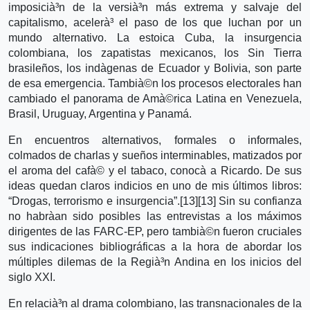
imposicià³n de la versià³n más extrema y salvaje del
capitalismo, acelerà³ el paso de los que luchan por un
mundo alternativo. La estoica Cuba, la insurgencia
colombiana, los zapatistas mexicanos, los Sin Tierra
brasileños, los indà­genas de Ecuador y Bolivia, son parte
de esa emergencia. Tambià©n los procesos electorales han
cambiado el panorama de Amà©rica Latina en Venezuela,
Brasil, Uruguay, Argentina y Panamá.
En encuentros alternativos, formales o informales,
colmados de charlas y sueños interminables, matizados por
el aroma del cafà© y el tabaco, conocà­ a Ricardo. De sus
ideas quedan claros indicios en uno de mis últimos libros:
“Drogas, terrorismo e insurgencia”.[13][13] Sin su confianza
no habrà­an sido posibles las entrevistas a los máximos
dirigentes de las FARC-EP, pero tambià©n fueron cruciales
sus indicaciones bibliográficas a la hora de abordar los
múltiples dilemas de la Regià³n Andina en los inicios del
siglo XXI.
En relacià³n al drama colombiano, las transnacionales de la