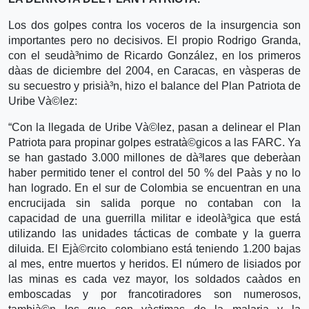
Los dos golpes contra los voceros de la insurgencia son
importantes pero no decisivos. El propio Rodrigo Granda,
con el seudà³nimo de Ricardo González, en los primeros
dà­as de diciembre del 2004, en Caracas, en và­speras de
su secuestro y prisià³n, hizo el balance del Plan Patriota de
Uribe Và©lez:
“Con la llegada de Uribe Và©lez, pasan a delinear el Plan
Patriota para propinar golpes estratà©gicos a las FARC. Ya
se han gastado 3.000 millones de dà³lares que deberà­an
haber permitido tener el control del 50 % del Paà­s y no lo
han logrado. En el sur de Colombia se encuentran en una
encrucijada sin salida porque no contaban con la
capacidad de una guerrilla militar e ideolà³gica que está
utilizando las unidades tácticas de combate y la guerra
diluida. El Ejà©rcito colombiano está teniendo 1.200 bajas
al mes, entre muertos y heridos. El número de lisiados por
las minas es cada vez mayor, los soldados caà­dos en
emboscadas y por francotiradores son numerosos,