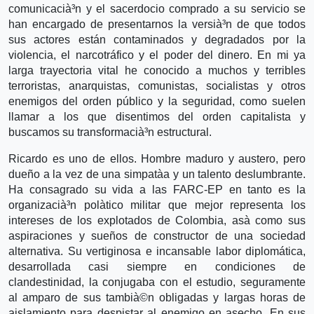
comunicacià³n y el sacerdocio comprado a su servicio se
han encargado de presentarnos la versià³n de que todos
sus actores están contaminados y degradados por la
violencia, el narcotráfico y el poder del dinero. En mi ya
larga trayectoria vital he conocido a muchos y terribles
terroristas, anarquistas, comunistas, socialistas y otros
enemigos del orden público y la seguridad, como suelen
llamar a los que disentimos del orden capitalista y
buscamos su transformacià³n estructural.
Ricardo es uno de ellos. Hombre maduro y austero, pero
dueño a la vez de una simpatà­a y un talento deslumbrante.
Ha consagrado su vida a las FARC-EP en tanto es la
organizacià³n polà­tico militar que mejor representa los
intereses de los explotados de Colombia, asà­ como sus
aspiraciones y sueños de constructor de una sociedad
alternativa. Su vertiginosa e incansable labor diplomática,
desarrollada casi siempre en condiciones de
clandestinidad, la conjugaba con el estudio, seguramente
al amparo de sus tambià©n obligadas y largas horas de
aislamiento para despistar al enemigo en asecho. En sus