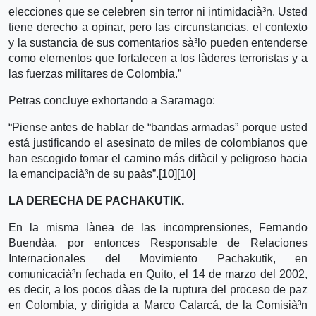
elecciones que se celebren sin terror ni intimidacià³n. Usted
tiene derecho a opinar, pero las circunstancias, el contexto
y la sustancia de sus comentarios sà³lo pueden entenderse
como elementos que fortalecen a los là­deres terroristas y a
las fuerzas militares de Colombia.”
Petras concluye exhortando a Saramago:
“Piense antes de hablar de “bandas armadas” porque usted
está justificando el asesinato de miles de colombianos que
han escogido tomar el camino más difà­cil y peligroso hacia
la emancipacià³n de su paà­s”.[10][10]
LA DERECHA DE PACHAKUTIK.
En la misma là­nea de las incomprensiones, Fernando
Buendà­a, por entonces Responsable de Relaciones
Internacionales del Movimiento Pachakutik, en
comunicacià³n fechada en Quito, el 14 de marzo del 2002,
es decir, a los pocos dà­as de la ruptura del proceso de paz
en Colombia, y dirigida a Marco Calarcá, de la Comisià³n