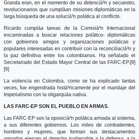
Granda eran, en el momento de su detencià³n y secuestro,
revolucionarios que cumplà­an misiones diplomáticas en la
larga búsqueda de una solucià³n polà­tica al conflicto.
Ricardo cumplà­a tareas de la Comisià³n Internacional
encaminadas a buscar relaciones polà­tico- diplomáticas
con gobiernos amigos y organizaciones polà­ticas y
populares interesadas en contribuir con la reconciliacià³n y
la paz definitiva entre los colombianos. Ha señalado el
Secretariado del Estado Mayor Central de las FARC-EP.[9]
[9]
La violencia en Colombia, como se ha explicado tantas
veces, fue engendrada histà³ricamente por el maridaje del
Imperialismo con la oligarquà­a nativa.
LAS FARC-EP SON EL PUEBLO EN ARMAS.
Las FARC-EP son la oposicià³n polà­tica armada al sistema,
a sus diferentes gobiernos. Los miles de combatientes,
hombres y mujeres, que forman sus destacamentos
armados ejercen el derecho inalienable a la defensa, a la