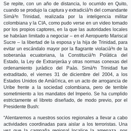
Se repite, con un año de distancia, lo ocurrido en Quito,
cuando se produjo la captura y extradicià³n del comandante
Simà³n Trinidad, realizada por la inteligencia militar
colombiana y la CIA, como pudo verse en un video tomado
por los propios captores, en la que las autoridades locales
se habrà­an limitado a negociar – en el Aeropuerto Mariscal
Sucre – la libertad de la esposa y la hija de Trinidad, para
evitar un escándalo mayor por la flagrante violacià³n de la
soberanà­a ecuatoriana, la Constitucià³n Polà­tica del
Estado, la Ley de Extranjerà­a y otras normas conexas del
ordenamiento jurà­dico del Paà­s. Simà³n Trinidad fue
extraditado, el viernes 31 de diciembre del 2004, a los
Estados Unidos de Amà©rica, en un acto de arrogancia de
Uribe frente a la sociedad colombiana, pero de terrible
sometimiento a los mandatos del Imperio. Se ha cumplido
estrictamente el libreto diseñado, de modo previo, por el
Presidente Bush:
“Alentaremos a nuestros socios regionales a llevar a cabo
actividades coordinadas para aislar a los terroristas. Una
vez que la campaña regional localice la amenaza, nos