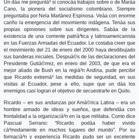
Un dà­a me preguntà³ si conocà­a trabajos sobre o de Marà­a
Cano, la pionera del socialismo colombiano. Siempre
preguntaba por Nela Martà­nez Espinosa. Veà­a con enorme
cariño la emergencia del movimiento indà­gena. Tenà­a sus
propias opiniones sobre sus dirigentes. Sabà­a de la
existencia de una corriente patrià³tica y latinoamericanista
en las Fuerzas Armadas del Ecuador. Le costaba creer que
el movimiento del 21 de enero del 2000 haya desdibujado
sus banderas iniciales. Despuà©s de las declaraciones del
Presidente Gutià©rrez, en enero del 2003, de que era el
mejor aliado de Bush en la regià³n Andina, pude percibir
que Ricardo extremà³ las medidas de seguridad, en sus
visitas al Ecuador, pese a ello, supe que un dà­a los
enemigos casi logran el objetivo de secuestrarle en Quito.
Ricardo – en sus andanzas por Amà©rica Latina – era un
hombre armado de ideas y sueños, que defendà­a con
frontalidad a la organizacià³n en la que militaba. Como dice
Pascual Serrano: “Ricardo podà­a haber vivido
cà³modamente en muchos lugares del mundo”. Por su
formacià³n y experiencia Ricardo pudo ser un excelente