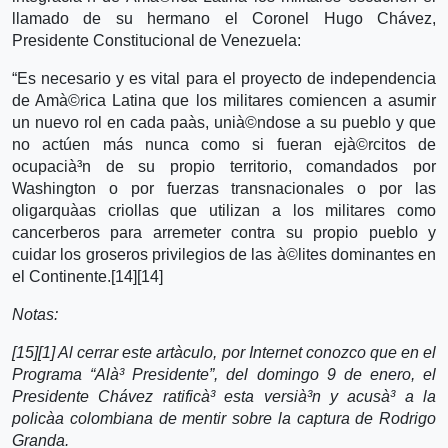
llamado de su hermano el Coronel Hugo Chávez,
Presidente Constitucional de Venezuela:
“Es necesario y es vital para el proyecto de independencia
de Amà©rica Latina que los militares comiencen a asumir
un nuevo rol en cada paà­s, unià©ndose a su pueblo y que
no actúen más nunca como si fueran ejà©rcitos de
ocupacià³n de su propio territorio, comandados por
Washington o por fuerzas transnacionales o por las
oligarquà­as criollas que utilizan a los militares como
cancerberos para arremeter contra su propio pueblo y
cuidar los groseros privilegios de las à©lites dominantes en
el Continente.[14][14]
Notas:
[15][1] Al cerrar este artà­culo, por Internet conozco que en el
Programa “Alà³ Presidente”, del domingo 9 de enero, el
Presidente Chávez ratificà³ esta versià³n y acusà³ a la
policà­a colombiana de mentir sobre la captura de Rodrigo
Granda.