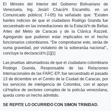
El Ministro del Interior del Gobierno Bolivariano de
Venezuela, Ing. Jesà© Chacà³n Escamillo, en un
Comunicado público( 7-I-05) ha señalado que: “Existen
fuertes indicios de que el ciudadano Rodrigo Granda fue
secuestrado en las inmediaciones de la Estacià³n de Bellas
Artes del Metro de Caracas y de la Clà­nica Razzeti.
Agregando que pudieron estar implicados en el hecho
funcionarios colombianos. “De comprobarse esto, serà­a de
suma gravedad, por violatorio de la soberanà­a nacional”.,
concluye la declaracià³n.[1][1]
Las pruebas abrumadoras de que el ciudadano colombiano
Rodrigo Granda, Responsable de las Relaciones
Internacionales de las FARC-EP, fue secuestrado el pasado
13 de diciembre en el Centro de la Ciudad de Caracas, por
los servicios de inteligencia de Colombia, con el apoyo
cà³mplice de sectores corruptos de la policà­a venezolana,
queda como un hecho admitido.
SE REPITE LO OCURRIDO CON SIMON TRINIDAD.