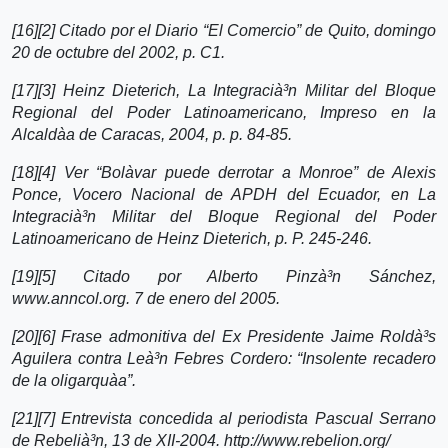
[16][2] Citado por el Diario “El Comercio” de Quito, domingo
20 de octubre del 2002, p. C1.
[17][3] Heinz Dieterich, La Integracià³n Militar del Bloque
Regional del Poder Latinoamericano, Impreso en la
Alcaldà­a de Caracas, 2004, p. p. 84-85.
[18][4] Ver “Bolà­var puede derrotar a Monroe” de Alexis
Ponce, Vocero Nacional de APDH del Ecuador, en La
Integracià³n Militar del Bloque Regional del Poder
Latinoamericano de Heinz Dieterich, p. P. 245-246.
[19][5] Citado por Alberto Pinzà³n Sánchez,
www.anncol.org. 7 de enero del 2005.
[20][6] Frase admonitiva del Ex Presidente Jaime Roldà³s
Aguilera contra Leà³n Febres Cordero: “Insolente recadero
de la oligarquà­a”.
[21][7] Entrevista concedida al periodista Pascual Serrano
de Rebelià³n, 13 de XII-2004. http://www.rebelion.org/