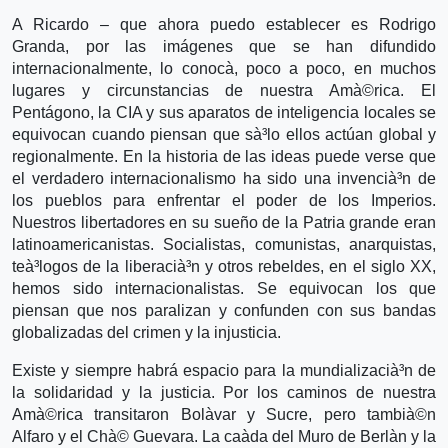
A Ricardo – que ahora puedo establecer es Rodrigo
Granda, por las imágenes que se han difundido
internacionalmente, lo conocà­, poco a poco, en muchos
lugares y circunstancias de nuestra Amà©rica. El
Pentágono, la CIA y sus aparatos de inteligencia locales se
equivocan cuando piensan que sà³lo ellos actúan global y
regionalmente. En la historia de las ideas puede verse que
el verdadero internacionalismo ha sido una invencià³n de
los pueblos para enfrentar el poder de los Imperios.
Nuestros libertadores en su sueño de la Patria grande eran
latinoamericanistas. Socialistas, comunistas, anarquistas,
teà³logos de la liberacià³n y otros rebeldes, en el siglo XX,
hemos sido internacionalistas. Se equivocan los que
piensan que nos paralizan y confunden con sus bandas
globalizadas del crimen y la injusticia.
Existe y siempre habrá espacio para la mundializacià³n de
la solidaridad y la justicia. Por los caminos de nuestra
Amà©rica transitaron Bolà­var y Sucre, pero tambià©n
Alfaro y el Chà© Guevara. La caà­da del Muro de Berlà­n y la