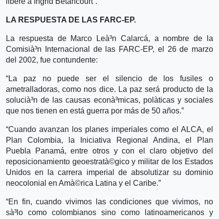
libere a Ingrid Betancourt”.
LA RESPUESTA DE LAS FARC-EP.
La respuesta de Marco Leà³n Calarcá, a nombre de la
Comisià³n Internacional de las FARC-EP, el 26 de marzo
del 2002, fue contundente:
“La paz no puede ser el silencio de los fusiles o
ametralladoras, como nos dice. La paz será producto de la
solucià³n de las causas econà³micas, polà­ticas y sociales
que nos tienen en está guerra por más de 50 años.”
“Cuando avanzan los planes imperiales como el ALCA, el
Plan Colombia, la Iniciativa Regional Andina, el Plan
Puebla Panamá, entre otros y con el claro objetivo del
reposicionamiento geoestratà©gico y militar de los Estados
Unidos en la carrera imperial de absolutizar su dominio
neocolonial en Amà©rica Latina y el Caribe.”
“En fin, cuando vivimos las condiciones que vivimos, no
sà³lo como colombianos sino como latinoamericanos y