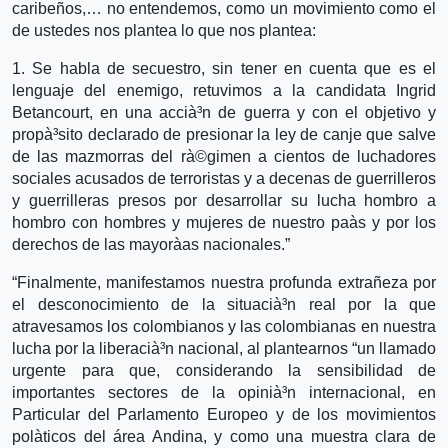
caribeños,… no entendemos, como un movimiento como el
de ustedes nos plantea lo que nos plantea:
1. Se habla de secuestro, sin tener en cuenta que es el
lenguaje del enemigo, retuvimos a la candidata Ingrid
Betancourt, en una accià³n de guerra y con el objetivo y
propà³sito declarado de presionar la ley de canje que salve
de las mazmorras del rà©gimen a cientos de luchadores
sociales acusados de terroristas y a decenas de guerrilleros
y guerrilleras presos por desarrollar su lucha hombro a
hombro con hombres y mujeres de nuestro paà­s y por los
derechos de las mayorà­as nacionales.”
“Finalmente, manifestamos nuestra profunda extrañeza por
el desconocimiento de la situacià³n real por la que
atravesamos los colombianos y las colombianas en nuestra
lucha por la liberacià³n nacional, al plantearnos “un llamado
urgente para que, considerando la sensibilidad de
importantes sectores de la opinià³n internacional, en
Particular del Parlamento Europeo y de los movimientos
polà­ticos del área Andina, y como una muestra clara de