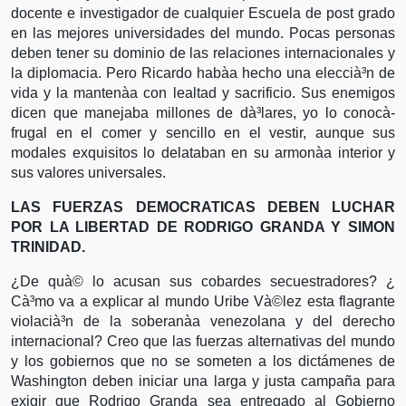
docente e investigador de cualquier Escuela de post grado
en las mejores universidades del mundo. Pocas personas
deben tener su dominio de las relaciones internacionales y
la diplomacia. Pero Ricardo habà­a hecho una eleccià³n de
vida y la mantenà­a con lealtad y sacrificio. Sus enemigos
dicen que manejaba millones de dà³lares, yo lo conocà­
frugal en el comer y sencillo en el vestir, aunque sus
modales exquisitos lo delataban en su armonà­a interior y
sus valores universales.
LAS FUERZAS DEMOCRATICAS DEBEN LUCHAR
POR LA LIBERTAD DE RODRIGO GRANDA Y SIMON
TRINIDAD.
¿De quà© lo acusan sus cobardes secuestradores? ¿
Cà³mo va a explicar al mundo Uribe Và©lez esta flagrante
violacià³n de la soberanà­a venezolana y del derecho
internacional? Creo que las fuerzas alternativas del mundo
y los gobiernos que no se someten a los dictámenes de
Washington deben iniciar una larga y justa campaña para
exigir que Rodrigo Granda sea entregado al Gobierno