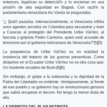
entonces, legalizan su detencià³n y lo encierran en una
prisià³n de alta seguridad en Bogotá. Con razà³n la
parlamentaria venezolana Iris Varela se preguntaba:
“¿ Quà© pasarà­a, internacionalmente, si Venezuela infiltra
unos agentes secretos en Colombia para secuestrar y traer
a Caracas al protegido del Presidente Uribe Và©lez, al
fascista y golpista Pedro Carmona, quien está acusado de
terrorismo por el gobierno bolivariano de Venezuela?”[5][5]
La prepotencia de Uribe Và©lez es en realidad la
insolencia del Imperio de las guerras preventivas. Como
dirà­amos en el Ecuador Uribe Và©lez no es otra cosa que:
Un insolente recadero de Bush.[6][6]
Sin embargo, el golpe a la soberanà­a y la dignidad de la
Patria del Libertador es evidente. Ventajosamente, al frente
de ese pueblo y su gobierno hay un revolucionario genuino
que sabrá recuperar el decoro. No tengo la menor duda de
ello.
LA DERROTA DEL PLAN PATRIOTA.