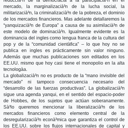
reduccià³n de la democracia a la participacià³n en el
mercado, la marginalizacià³n de la lucha social, la
militarizacià³n, la criminalizacià³n de la pobreza, el dominio
de los mercados financieros. Mas adelante detallaremos la
“yanquizacià³n de Europa” a causa de su asimilacià³n de
este modelo de dominacià³n. Igualmente evidente es la
dominancia del ingles como lengua franca de la cultura del
pop y de la “comunidad cientà­fica” – lo que hoy no se
publica en ingles es prácticamente sin valor ninguno.
Además que muchas publicaciones son editados en los
EE.UU. mismo que hoy casi tiene el monopolio en la alta
tecnologà­a.
La globalizacià³n no es producto de la “mano invisible del
mercado” ni tampoco consecuencia necesario del
“desarrollo de las fuerzas productivas”. La globalizacià³n
sigue una agenda yanqui, en el sentido del espacio-poder
de Hobbes, de los sujetos que actúan soberanamente.
Sà³lo queremos mencionar la liberalizacià³n de los
mercados financieros como elemento central de la
desregularizacià³n econà³mica que garantiza el control de
los EE.UU. sobre los flujos internacionales de capital y