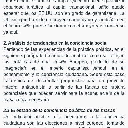
imprescindible como su sátrapa. Quien no puede garantizar
seguridad jurà­dica al capital trasnacional, sà³lo puede
esperar que los EE.UU. son en grado de garantizarla. La
UE siempre ha sido un proyecto americano y tambià©n en
el futuro sà³lo puede funcionar con el apoyo y el consenso
yanqui..
2. Análisis de tendencias en la conciencia social
Partiendo de las experiencias de la práctica polà­tica, en el
siguiente parágrafo tratamos de analizar como se reflejan
las polà­ticas de una Unià³n Europea, producto de su
integracià³n en el imperio capitalista yanqui, en el
pensamiento y la conciencia ciudadana. Sobre esta base
trataremos de desarrollar propuestas para un proyecto
integral antagonista a partir de las là­neas de ruptura
potenciales que pueden servir para la acumulacià³n de la
masa critica necesaria.
2.1 El estado de la conciencia polà­tica de las masas
Un indicador posible para acercarnos a la conciencia
ciudadana son las elecciones a nivel europeo, tomando