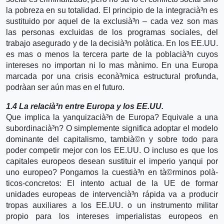
la pobreza en su totalidad. El principio de la integracià³n es
sustituido por aquel de la exclusià³n – cada vez son mas
las personas excluidas de los programas sociales, del
trabajo asegurado y de la decisià³n polà­tica. En los EE.UU.
es mas o menos la tercera parte de la poblacià³n cuyos
intereses no importan ni lo mas mà­nimo. En una Europa
marcada por una crisis econà³mica estructural profunda,
podrà­an ser aún mas en el futuro.
1.4 La relacià³n entre Europa y los EE.UU.
Que implica la yanquizacià³n de Europa? Equivale a una
subordinacià³n? O simplemente significa adoptar el modelo
dominante del capitalismo, tambià©n y sobre todo para
poder competir mejor con los EE.UU. O incluso es que los
capitales europeos desean sustituir el imperio yanqui por
uno europeo? Pongamos la cuestià³n en tà©rminos polà­
ticos-concretos: El intento actual de la UE de formar
unidades europeas de intervencià³n rápida va a producir
tropas auxiliares a los EE.UU. o un instrumento militar
propio para los intereses imperialistas europeos en