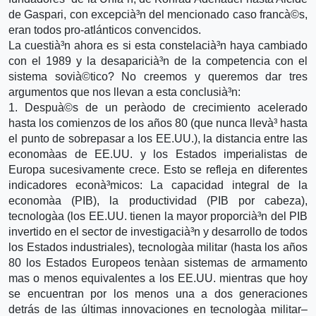
de Gaspari, con excepcià³n del mencionado caso francà©s,
eran todos pro-atlánticos convencidos.
La cuestià³n ahora es si esta constelacià³n haya cambiado
con el 1989 y la desaparicià³n de la competencia con el
sistema sovià©tico? No creemos y queremos dar tres
argumentos que nos llevan a esta conclusià³n:
1. Despuà©s de un perà­odo de crecimiento acelerado
hasta los comienzos de los años 80 (que nunca llevà³ hasta
el punto de sobrepasar a los EE.UU.), la distancia entre las
economà­as de EE.UU. y los Estados imperialistas de
Europa sucesivamente crece. Esto se refleja en diferentes
indicadores econà³micos: La capacidad integral de la
economà­a (PIB), la productividad (PIB por cabeza),
tecnologà­a (los EE.UU. tienen la mayor proporcià³n del PIB
invertido en el sector de investigacià³n y desarrollo de todos
los Estados industriales), tecnologà­a militar (hasta los años
80 los Estados Europeos tenà­an sistemas de armamento
mas o menos equivalentes a los EE.UU. mientras que hoy
se encuentran por los menos una a dos generaciones
detrás de las últimas innovaciones en tecnologà­a militar–