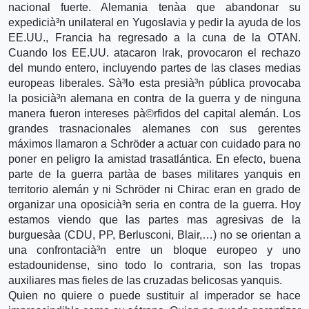
nacional fuerte. Alemania tenà­a que abandonar su
expedicià³n unilateral en Yugoslavia y pedir la ayuda de los
EE.UU., Francia ha regresado a la cuna de la OTAN.
Cuando los EE.UU. atacaron Irak, provocaron el rechazo
del mundo entero, incluyendo partes de las clases medias
europeas liberales. Sà³lo esta presià³n pública provocaba
la posicià³n alemana en contra de la guerra y de ninguna
manera fueron intereses pà©rfidos del capital alemán. Los
grandes trasnacionales alemanes con sus gerentes
máximos llamaron a Schröder a actuar con cuidado para no
poner en peligro la amistad trasatlántica. En efecto, buena
parte de la guerra partà­a de bases militares yanquis en
territorio alemán y ni Schröder ni Chirac eran en grado de
organizar una oposicià³n seria en contra de la guerra. Hoy
estamos viendo que las partes mas agresivas de la
burguesà­a (CDU, PP, Berlusconi, Blair,…) no se orientan a
una confrontacià³n entre un bloque europeo y uno
estadounidense, sino todo lo contraria, son las tropas
auxiliares mas fieles de las cruzadas belicosas yanquis.
Quien no quiere o puede sustituir al imperador se hace