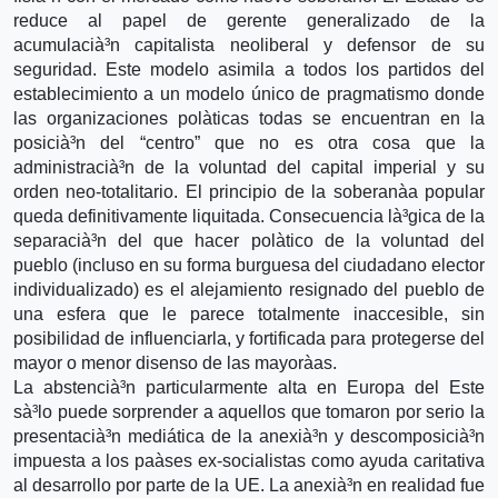
reduce al papel de gerente generalizado de la
acumulacià³n capitalista neoliberal y defensor de su
seguridad. Este modelo asimila a todos los partidos del
establecimiento a un modelo único de pragmatismo donde
las organizaciones polà­ticas todas se encuentran en la
posicià³n del “centro” que no es otra cosa que la
administracià³n de la voluntad del capital imperial y su
orden neo-totalitario. El principio de la soberanà­a popular
queda definitivamente liquitada. Consecuencia là³gica de la
separacià³n del que hacer polà­tico de la voluntad del
pueblo (incluso en su forma burguesa del ciudadano elector
individualizado) es el alejamiento resignado del pueblo de
una esfera que le parece totalmente inaccesible, sin
posibilidad de influenciarla, y fortificada para protegerse del
mayor o menor disenso de las mayorà­as.
La abstencià³n particularmente alta en Europa del Este
sà³lo puede sorprender a aquellos que tomaron por serio la
presentacià³n mediática de la anexià³n y descomposicià³n
impuesta a los paà­ses ex-socialistas como ayuda caritativa
al desarrollo por parte de la UE. La anexià³n en realidad fue