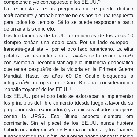
competencia y/o contrapuesto a los EE.UU.?
La respuesta a estas preguntas no se puede deducir
teà³ricamente y probablemente no es posible una respuesta
para todos los tiempos. Sà³lo se puede responder a partir
de un análisis concreto.
Los fundamentos de la UE a comienzos de los años 50
siempre tenà­an una doble cara. Por un lado europeo –
francà©s-gaullista –, por el otro lado americano. La elite
polà­tica francesa intentaba, a travà©s de la reconciliacià³n
con Alemania, reconquistar aquella influencia geopolà­tica
que tenà­a despuà©s de la victoria en la Primera Guerra
Mundial. Hasta los años 60 De Gaulle bloqueaba la
integracià³n europea de Gran Bretaña considerándolo
“caballo troyano” de los EE.UU.
Los EE.UU. por el otro lado se esforzaban a implementar
los principios del libre comercio (desde luego a favor de su
propia industria exportadora) y a unir sus aliados europeos
contra la URSS. Ese último aspecto siempre era
dominante. Sin el plácet de los EE.UU. nunca hubiera
habido una integracià³n de Europa occidental y los “padres
fundadores” de la Unià³n, de Konrad Adenauer hasta Alcide