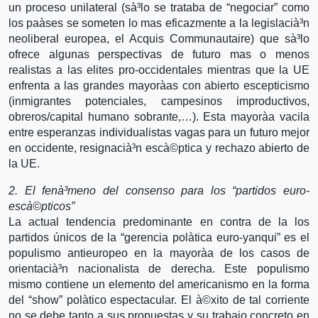
un proceso unilateral (sà³lo se trataba de “negociar” como
los paà­ses se someten lo mas eficazmente a la legislacià³n
neoliberal europea, el Acquis Communautaire) que sà³lo
ofrece algunas perspectivas de futuro mas o menos
realistas a las elites pro-occidentales mientras que la UE
enfrenta a las grandes mayorà­as con abierto escepticismo
(inmigrantes potenciales, campesinos improductivos,
obreros/capital humano sobrante,…). Esta mayorà­a vacila
entre esperanzas individualistas vagas para un futuro mejor
en occidente, resignacià³n escà©ptica y rechazo abierto de
la UE.
2. El fenà³meno del consenso para los “partidos euro-
escà©pticos”
La actual tendencia predominante en contra de la los
partidos únicos de la “gerencia polà­tica euro-yanqui” es el
populismo antieuropeo en la mayorà­a de los casos de
orientacià³n nacionalista de derecha. Este populismo
mismo contiene un elemento del americanismo en la forma
del “show” polà­tico espectacular. El à©xito de tal corriente
no se debe tanto a sus propuestas y su trabajo concreto en