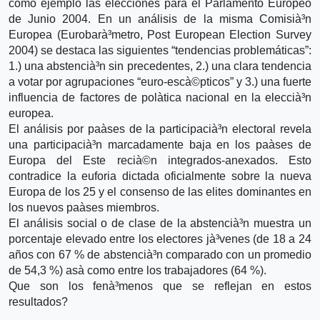
como ejemplo las elecciones para el Parlamento Europeo
de Junio 2004. En un análisis de la misma Comisià³n
Europea (Eurobarà³metro, Post European Election Survey
2004) se destaca las siguientes “tendencias problemáticas”:
1.) una abstencià³n sin precedentes, 2.) una clara tendencia
a votar por agrupaciones “euro-escà©pticos” y 3.) una fuerte
influencia de factores de polà­tica nacional en la eleccià³n
europea.
El análisis por paà­ses de la participacià³n electoral revela
una participacià³n marcadamente baja en los paà­ses de
Europa del Este recià©n integrados-anexados. Esto
contradice la euforia dictada oficialmente sobre la nueva
Europa de los 25 y el consenso de las elites dominantes en
los nuevos paà­ses miembros.
El análisis social o de clase de la abstencià³n muestra un
porcentaje elevado entre los electores jà³venes (de 18 a 24
años con 67 % de abstencià³n comparado con un promedio
de 54,3 %) asà­ como entre los trabajadores (64 %).
Que son los fenà³menos que se reflejan en estos
resultados?