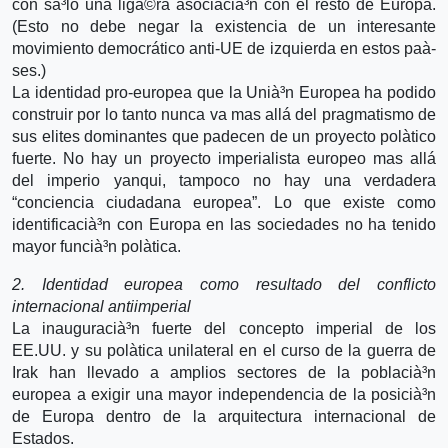
con sà³lo una ligà©ra asociacià³n con el resto de Europa.
(Esto no debe negar la existencia de un interesante
movimiento democrático anti-UE de izquierda en estos paà­
ses.)
La identidad pro-europea que la Unià³n Europea ha podido
construir por lo tanto nunca va mas allá del pragmatismo de
sus elites dominantes que padecen de un proyecto polà­tico
fuerte. No hay un proyecto imperialista europeo mas allá
del imperio yanqui, tampoco no hay una verdadera
“conciencia ciudadana europea”. Lo que existe como
identificacià³n con Europa en las sociedades no ha tenido
mayor funcià³n polà­tica.
2. Identidad europea como resultado del conflicto
internacional antiimperial
La inauguracià³n fuerte del concepto imperial de los
EE.UU. y su polà­tica unilateral en el curso de la guerra de
Irak han llevado a amplios sectores de la poblacià³n
europea a exigir una mayor independencia de la posicià³n
de Europa dentro de la arquitectura internacional de
Estados.