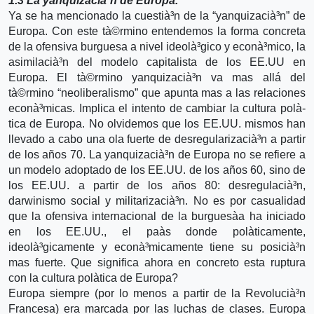
1.3 La yanquizacià³n de Europa.
Ya se ha mencionado la cuestià³n de la “yanquizacià³n” de
Europa. Con este tà©rmino entendemos la forma concreta
de la ofensiva burguesa a nivel ideolà³gico y econà³mico, la
asimilacià³n del modelo capitalista de los EE.UU en
Europa. El tà©rmino yanquizacià³n va mas allá del
tà©rmino “neoliberalismo” que apunta mas a las relaciones
econà³micas. Implica el intento de cambiar la cultura polà­
tica de Europa. No olvidemos que los EE.UU. mismos han
llevado a cabo una ola fuerte de desregularizacià³n a partir
de los años 70. La yanquizacià³n de Europa no se refiere a
un modelo adoptado de los EE.UU. de los años 60, sino de
los EE.UU. a partir de los años 80: desregulacià³n,
darwinismo social y militarizacià³n. No es por casualidad
que la ofensiva internacional de la burguesà­a ha iniciado
en los EE.UU., el paà­s donde polà­ticamente,
ideolà³gicamente y econà³micamente tiene su posicià³n
mas fuerte. Que significa ahora en concreto esta ruptura
con la cultura polà­tica de Europa?
Europa siempre (por lo menos a partir de la Revolucià³n
Francesa) era marcada por las luchas de clases. Europa