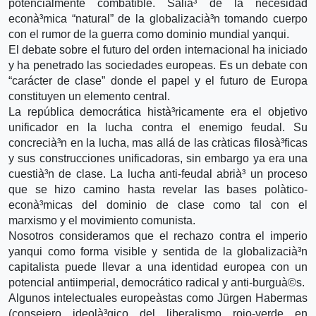
potencialmente combatible. Salià³ de la necesidad
econà³mica “natural” de la globalizacià³n tomando cuerpo
con el rumor de la guerra como dominio mundial yanqui.
El debate sobre el futuro del orden internacional ha iniciado
y ha penetrado las sociedades europeas. Es un debate con
“carácter de clase” donde el papel y el futuro de Europa
constituyen un elemento central.
La república democrática histà³ricamente era el objetivo
unificador en la lucha contra el enemigo feudal. Su
concrecià³n en la lucha, mas allá de las crà­ticas filosà³ficas
y sus construcciones unificadoras, sin embargo ya era una
cuestià³n de clase. La lucha anti-feudal abrià³ un proceso
que se hizo camino hasta revelar las bases polà­tico-
econà³micas del dominio de clase como tal con el
marxismo y el movimiento comunista.
Nosotros consideramos que el rechazo contra el imperio
yanqui como forma visible y sentida de la globalizacià³n
capitalista puede llevar a una identidad europea con un
potencial antiimperial, democrático radical y anti-burguà©s.
Algunos intelectuales europeà­stas como Jürgen Habermas
(consejero ideolà³gico del liberalismo rojo-verde en