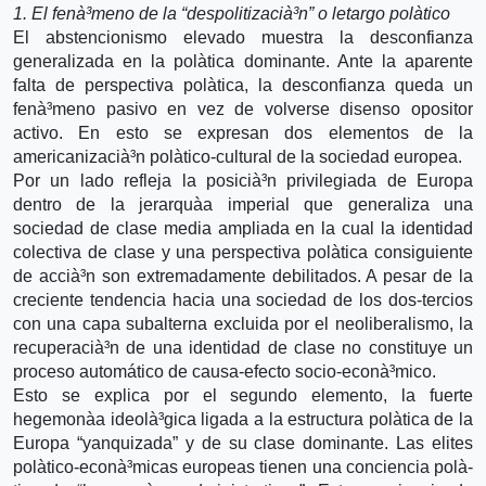
1. El fenà³meno de la “despolitizacià³n” o letargo polà­tico
El abstencionismo elevado muestra la desconfianza
generalizada en la polà­tica dominante. Ante la aparente
falta de perspectiva polà­tica, la desconfianza queda un
fenà³meno pasivo en vez de volverse disenso opositor
activo. En esto se expresan dos elementos de la
americanizacià³n polà­tico-cultural de la sociedad europea.
Por un lado refleja la posicià³n privilegiada de Europa
dentro de la jerarquà­a imperial que generaliza una
sociedad de clase media ampliada en la cual la identidad
colectiva de clase y una perspectiva polà­tica consiguiente
de accià³n son extremadamente debilitados. A pesar de la
creciente tendencia hacia una sociedad de los dos-tercios
con una capa subalterna excluida por el neoliberalismo, la
recuperacià³n de una identidad de clase no constituye un
proceso automático de causa-efecto socio-econà³mico.
Esto se explica por el segundo elemento, la fuerte
hegemonà­a ideolà³gica ligada a la estructura polà­tica de la
Europa “yanquizada” y de su clase dominante. Las elites
polà­tico-econà³micas europeas tienen una conciencia polà­