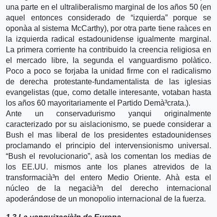
una parte en el ultraliberalismo marginal de los años 50 (en
aquel entonces considerado de “izquierda” porque se
oponà­a al sistema McCarthy), por otra parte tiene raà­ces en
la izquierda radical estadounidense igualmente marginal.
La primera corriente ha contribuido la creencia religiosa en
el mercado libre, la segunda el vanguardismo polà­tico.
Poco a poco se forjaba la unidad firme con el radicalismo
de derecha protestante-fundamentalista de las iglesias
evangelistas (que, como detalle interesante, votaban hasta
los años 60 mayoritariamente el Partido Demà³crata.).
Ante un conservadurismo yanqui originalmente
caracterizado por su aislacionismo, se puede considerar a
Bush el mas liberal de los presidentes estadounidenses
proclamando el principio del intervensionismo universal.
“Bush el revolucionario”, asà­ los comentan los medias de
los EE.UU. mismos ante los planes atrevidos de la
transformacià³n del entero Medio Oriente. Ahà­ esta el
núcleo de la negacià³n del derecho internacional
apoderándose de un monopolio internacional de la fuerza.