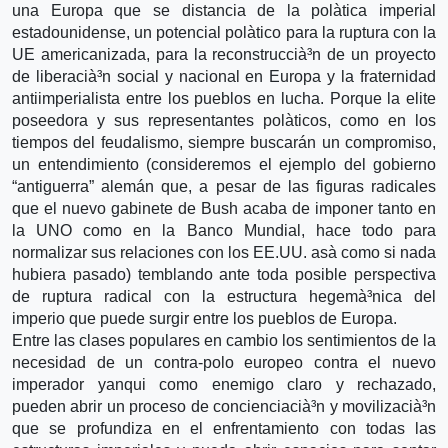
una Europa que se distancia de la polà­tica imperial
estadounidense, un potencial polà­tico para la ruptura con la
UE americanizada, para la reconstruccià³n de un proyecto
de liberacià³n social y nacional en Europa y la fraternidad
antiimperialista entre los pueblos en lucha. Porque la elite
poseedora y sus representantes polà­ticos, como en los
tiempos del feudalismo, siempre buscarán un compromiso,
un entendimiento (consideremos el ejemplo del gobierno
“antiguerra” alemán que, a pesar de las figuras radicales
que el nuevo gabinete de Bush acaba de imponer tanto en
la UNO como en la Banco Mundial, hace todo para
normalizar sus relaciones con los EE.UU. asà­ como si nada
hubiera pasado) temblando ante toda posible perspectiva
de ruptura radical con la estructura hegemà³nica del
imperio que puede surgir entre los pueblos de Europa.
Entre las clases populares en cambio los sentimientos de la
necesidad de un contra-polo europeo contra el nuevo
imperador yanqui como enemigo claro y rechazado,
pueden abrir un proceso de concienciacià³n y movilizacià³n
que se profundiza en el enfrentamiento con todas las