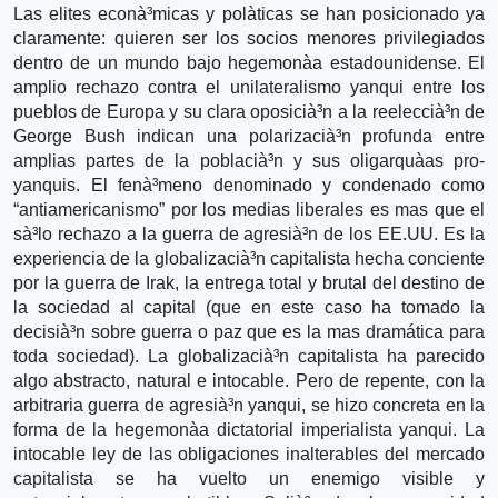
Las elites econà³micas y polà­ticas se han posicionado ya
claramente: quieren ser los socios menores privilegiados
dentro de un mundo bajo hegemonà­a estadounidense. El
amplio rechazo contra el unilateralismo yanqui entre los
pueblos de Europa y su clara oposicià³n a la reeleccià³n de
George Bush indican una polarizacià³n profunda entre
amplias partes de la poblacià³n y sus oligarquà­as pro-
yanquis. El fenà³meno denominado y condenado como
“antiamericanismo” por los medias liberales es mas que el
sà³lo rechazo a la guerra de agresià³n de los EE.UU. Es la
experiencia de la globalizacià³n capitalista hecha conciente
por la guerra de Irak, la entrega total y brutal del destino de
la sociedad al capital (que en este caso ha tomado la
decisià³n sobre guerra o paz que es la mas dramática para
toda sociedad). La globalizacià³n capitalista ha parecido
algo abstracto, natural e intocable. Pero de repente, con la
arbitraria guerra de agresià³n yanqui, se hizo concreta en la
forma de la hegemonà­a dictatorial imperialista yanqui. La
intocable ley de las obligaciones inalterables del mercado
capitalista se ha vuelto un enemigo visible y