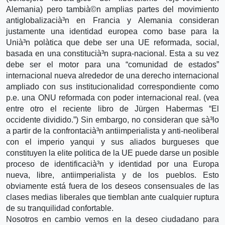
Alemania) pero tambià©n amplias partes del movimiento
antiglobalizacià³n en Francia y Alemania consideran
justamente una identidad europea como base para la
Unià³n polà­tica que debe ser una UE reformada, social,
basada en una constitucià³n supra-nacional. Esta a su vez
debe ser el motor para una “comunidad de estados”
internacional nueva alrededor de una derecho internacional
ampliado con sus institucionalidad correspondiente como
p.e. una ONU reformada con poder internacional real. (vea
entre otro el reciente libro de Jürgen Habermas “El
occidente dividido.”) Sin embargo, no consideran que sà³lo
a partir de la confrontacià³n antiimperialista y anti-neoliberal
con el imperio yanqui y sus aliados burgueses que
constituyen la elite politica de la UE puede darse un posible
proceso de identificacià³n y identidad por una Europa
nueva, libre, antiimperialista y de los pueblos. Esto
obviamente está fuera de los deseos consensuales de las
clases medias liberales que tiemblan ante cualquier ruptura
de su tranquilidad confortable.
Nosotros en cambio vemos en la deseo ciudadano para