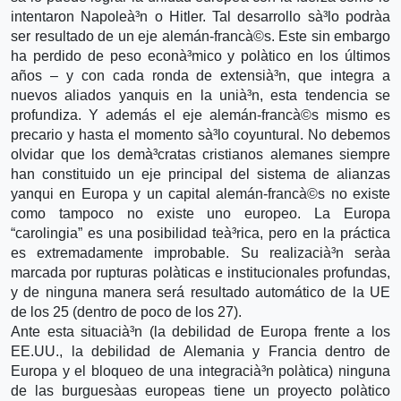
intentaron Napoleà³n o Hitler. Tal desarrollo sà³lo podrà­a
ser resultado de un eje alemán-francà©s. Este sin embargo
ha perdido de peso econà³mico y polà­tico en los últimos
años – y con cada ronda de extensià³n, que integra a
nuevos aliados yanquis en la unià³n, esta tendencia se
profundiza. Y además el eje alemán-francà©s mismo es
precario y hasta el momento sà³lo coyuntural. No debemos
olvidar que los demà³cratas cristianos alemanes siempre
han constituido un eje principal del sistema de alianzas
yanqui en Europa y un capital alemán-francà©s no existe
como tampoco no existe uno europeo. La Europa
“carolingia” es una posibilidad teà³rica, pero en la práctica
es extremadamente improbable. Su realizacià³n serà­a
marcada por rupturas polà­ticas e institucionales profundas,
y de ninguna manera será resultado automático de la UE
de los 25 (dentro de poco de los 27).
Ante esta situacià³n (la debilidad de Europa frente a los
EE.UU., la debilidad de Alemania y Francia dentro de
Europa y el bloqueo de una integracià³n polà­tica) ninguna
de las burguesà­as europeas tiene un proyecto polà­tico