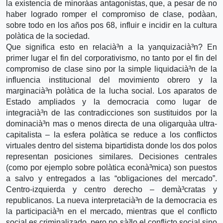
la existencia de minorà­as antagonistas, que, a pesar de no
haber logrado romper el compromiso de clase, podà­an,
sobre todo en los años pos 68, influir e incidir en la cultura
polà­tica de la sociedad.
Que significa esto en relacià³n a la yanquizacià³n? En
primer lugar el fin del corporativismo, no tanto por el fin del
compromiso de clase sino por la simple liquidacià³n de la
influencia institucional del movimiento obrero y la
marginacià³n polà­tica de la lucha social. Los aparatos de
Estado ampliados y la democracia como lugar de
integracià³n de las contradicciones son sustituidos por la
dominacià³n mas o menos directa de una oligarquà­a ultra-
capitalista – la esfera polà­tica se reduce a los conflictos
virtuales dentro del sistema bipartidista donde los dos polos
representan posiciones similares. Decisiones centrales
(como por ejemplo sobre polà­tica econà³mica) son puestos
a salvo y entregados a las “obligaciones del mercado”.
Centro-izquierda y centro derecho – demà³cratas y
republicanos. La nueva interpretacià³n de la democracia es
la participacià³n en el mercado, mientras que el conflicto
social es criminalizado, pero no sà³lo el conflicto social sino