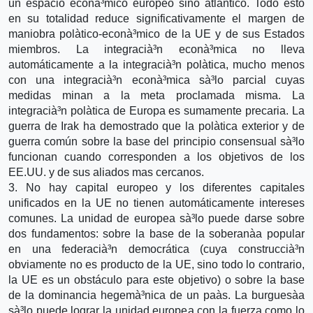
un espacio econà³mico europeo sino atlántico. Todo esto
en su totalidad reduce significativamente el margen de
maniobra polà­tico-econà³mico de la UE y de sus Estados
miembros. La integracià³n econà³mica no lleva
automáticamente a la integracià³n polà­tica, mucho menos
con una integracià³n econà³mica sà³lo parcial cuyas
medidas minan a la meta proclamada misma. La
integracià³n polà­tica de Europa es sumamente precaria. La
guerra de Irak ha demostrado que la polà­tica exterior y de
guerra común sobre la base del principio consensual sà³lo
funcionan cuando corresponden a los objetivos de los
EE.UU. y de sus aliados mas cercanos.
3. No hay capital europeo y los diferentes capitales
unificados en la UE no tienen automáticamente intereses
comunes. La unidad de europea sà³lo puede darse sobre
dos fundamentos: sobre la base de la soberanà­a popular
en una federacià³n democrática (cuya construccià³n
obviamente no es producto de la UE, sino todo lo contrario,
la UE es un obstáculo para este objetivo) o sobre la base
de la dominancia hegemà³nica de un paà­s. La burguesà­a
sà³lo puede lograr la unidad europea con la fuerza como lo