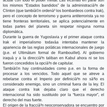
actuar con todo el poder militar. Las victimas en parte son
los mismos “Estados bandidos” de la administracià³n de
Clinton (que tambià©n ordenà³ los bombardeos contra Irak),
pero el concepto de terrorismo y guerra antiterrorista ya no
tiene fronteras territoriales, se aplica potencialmente en
todas partes del planeta sin respetar ninguna norma
diplomática.
Durante la guerra de Yugoslavia y el primer ataque contra
Irak el imperialismo todavà­a intentaba mantener la
apariencia de las reglas polà­ticas internacionales de juego
(p.e. el Ultimátum formal de Rambouillet). Al gobierno
iraquà­ y a la direccià³n taliban en Kabul ahora ni se los
fueron concedidos la opcià³n de capitular.
Tambià©n hay continuidades como p.e. en la forma de
procesar a los vencidos. Todo aquel que se atreve a
rebelarse contra el Imperio por definicià³n no sà³lo es
considerado enemigo, sino un criminal fuera de la ley. El
ataque contra Irak dejaba claro que el derecho
internacional ha sido sustituido por la “fuerza mayor”, el
derecho del mas fuerte.
El origen de la fraccià³n neoconservadora se encuentro por