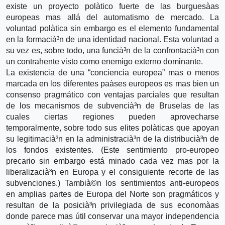
existe un proyecto polà­tico fuerte de las burguesà­as
europeas mas allá del automatismo de mercado. La
voluntad polà­tica sin embargo es el elemento fundamental
en la formacià³n de una identidad nacional. Esta voluntad a
su vez es, sobre todo, una funcià³n de la confrontacià³n con
un contrahente visto como enemigo externo dominante.
La existencia de una “conciencia europea” mas o menos
marcada en los diferentes paà­ses europeos es mas bien un
consenso pragmático con ventajas parciales que resultan
de los mecanismos de subvencià³n de Bruselas de las
cuales ciertas regiones pueden aprovecharse
temporalmente, sobre todo sus elites polà­ticas que apoyan
su legitimacià³n en la administracià³n de la distribucià³n de
los fondos existentes. (Este sentimiento pro-europeo
precario sin embargo está minado cada vez mas por la
liberalizacià³n en Europa y el consiguiente recorte de las
subvenciones.) Tambià©n los sentimientos anti-europeos
en amplias partes de Europa del Norte son pragmáticos y
resultan de la posicià³n privilegiada de sus economà­as
donde parece mas útil conservar una mayor independencia