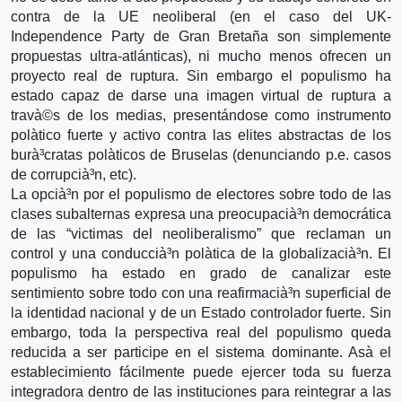
contra de la UE neoliberal (en el caso del UK-
Independence Party de Gran Bretaña son simplemente
propuestas ultra-atlánticas), ni mucho menos ofrecen un
proyecto real de ruptura. Sin embargo el populismo ha
estado capaz de darse una imagen virtual de ruptura a
travà©s de los medias, presentándose como instrumento
polà­tico fuerte y activo contra las elites abstractas de los
burà³cratas polà­ticos de Bruselas (denunciando p.e. casos
de corrupcià³n, etc).
La opcià³n por el populismo de electores sobre todo de las
clases subalternas expresa una preocupacià³n democrática
de las “victimas del neoliberalismo” que reclaman un
control y una conduccià³n polà­tica de la globalizacià³n. El
populismo ha estado en grado de canalizar este
sentimiento sobre todo con una reafirmacià³n superficial de
la identidad nacional y de un Estado controlador fuerte. Sin
embargo, toda la perspectiva real del populismo queda
reducida a ser participe en el sistema dominante. Asà­ el
establecimiento fácilmente puede ejercer toda su fuerza
integradora dentro de las instituciones para reintegrar a las