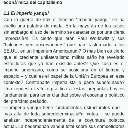
econà³mica del capitalismo
1.1 El imperio yanqui
Con la guerra de Irak el termino “imperio yanqui” se ha
vuelto una palabra de moda. En la mayorà­a de los casos
sin embargo el uso del termino se caracteriza por una cierta
imprecisià³n. Es cierto que eran Paul Wolfowitz y sus
“halcones neoconservadores” que han trasformado a los
EE.UU. en un Imperium Americanum? O mas bien es cierto
que el creciente unilateralismo militar sà³lo ha revelado
estructuras que ya han existido antes? Que cosa es el
imperio americano, como se posiciona en el tiempo y
espacio – y cual es el papel de la Unià³n Europea en este
contexto? Contraparte imperialista o parte subordinada?
Una repuesta teà³rico-práctica a estas preguntas hoy es
fundamental para tener claridad sobre el escenario polà­tico
del prà³ximo perà­odo.
El imperio yanqui tiene fundamentos estructurales que –
mas allá de toda sobredeterminacià³n mutua – se puede
analizar independientemente de la coyuntura polà­tica
actual. La hegemonà­a yanqui total sobre sus competidores