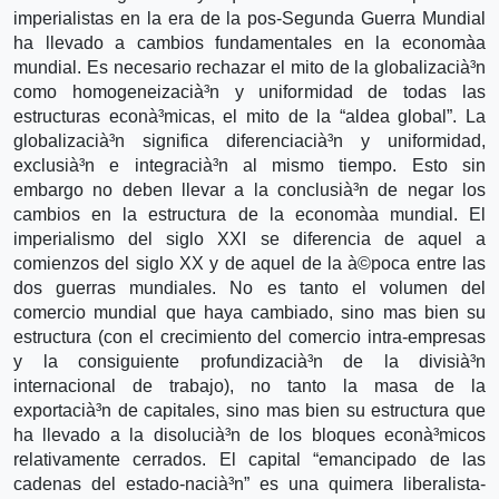
imperialistas en la era de la pos-Segunda Guerra Mundial
ha llevado a cambios fundamentales en la economà­a
mundial. Es necesario rechazar el mito de la globalizacià³n
como homogeneizacià³n y uniformidad de todas las
estructuras econà³micas, el mito de la “aldea global”. La
globalizacià³n significa diferenciacià³n y uniformidad,
exclusià³n e integracià³n al mismo tiempo. Esto sin
embargo no deben llevar a la conclusià³n de negar los
cambios en la estructura de la economà­a mundial. El
imperialismo del siglo XXI se diferencia de aquel a
comienzos del siglo XX y de aquel de la à©poca entre las
dos guerras mundiales. No es tanto el volumen del
comercio mundial que haya cambiado, sino mas bien su
estructura (con el crecimiento del comercio intra-empresas
y la consiguiente profundizacià³n de la divisià³n
internacional de trabajo), no tanto la masa de la
exportacià³n de capitales, sino mas bien su estructura que
ha llevado a la disolucià³n de los bloques econà³micos
relativamente cerrados. El capital “emancipado de las
cadenas del estado-nacià³n” es una quimera liberalista-