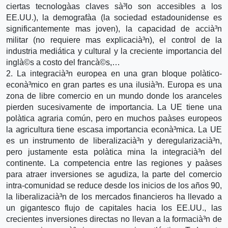
ciertas tecnologà­as claves sà³lo son accesibles a los
EE.UU.), la demografà­a (la sociedad estadounidense es
significantemente mas joven), la capacidad de accià³n
militar (no requiere mas explicacià³n), el control de la
industria mediática y cultural y la creciente importancia del
inglà©s a costo del francà©s,…
2. La integracià³n europea en una gran bloque polà­tico-
econà³mico en gran partes es una ilusià³n. Europa es una
zona de libre comercio en un mundo donde los aranceles
pierden sucesivamente de importancia. La UE tiene una
polà­tica agraria común, pero en muchos paà­ses europeos
la agricultura tiene escasa importancia econà³mica. La UE
es un instrumento de liberalizacià³n y deregularizacià³n,
pero justamente esta polà­tica mina la integracià³n del
continente. La competencia entre las regiones y paà­ses
para atraer inversiones se agudiza, la parte del comercio
intra-comunidad se reduce desde los inicios de los años 90,
la liberalizacià³n de los mercados financieros ha llevado a
un gigantesco flujo de capitales hacia los EE.UU., las
crecientes inversiones directas no llevan a la formacià³n de