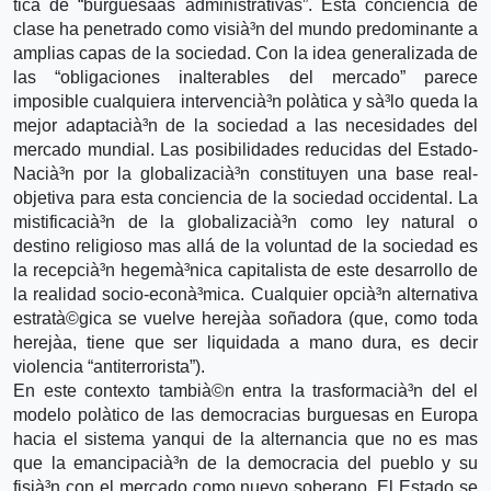
tica de “burguesà­as administrativas”. Esta conciencia de
clase ha penetrado como visià³n del mundo predominante a
amplias capas de la sociedad. Con la idea generalizada de
las “obligaciones inalterables del mercado” parece
imposible cualquiera intervencià³n polà­tica y sà³lo queda la
mejor adaptacià³n de la sociedad a las necesidades del
mercado mundial. Las posibilidades reducidas del Estado-
Nacià³n por la globalizacià³n constituyen una base real-
objetiva para esta conciencia de la sociedad occidental. La
mistificacià³n de la globalizacià³n como ley natural o
destino religioso mas allá de la voluntad de la sociedad es
la recepcià³n hegemà³nica capitalista de este desarrollo de
la realidad socio-econà³mica. Cualquier opcià³n alternativa
estratà©gica se vuelve herejà­a soñadora (que, como toda
herejà­a, tiene que ser liquidada a mano dura, es decir
violencia “antiterrorista”).
En este contexto tambià©n entra la trasformacià³n del el
modelo polà­tico de las democracias burguesas en Europa
hacia el sistema yanqui de la alternancia que no es mas
que la emancipacià³n de la democracia del pueblo y su
fisià³n con el mercado como nuevo soberano. El Estado se