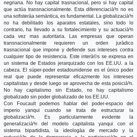
negriana. No hay capital trasnacional, pero si hay capital
que actúa transnacionalmente. Esta diferenciacià³n no es
una sofisterà­a semántica, es fundamental. La globalizacià³n
no ha debilitado los aparatos estatales, sino todo lo
contrario, ha llevado a su fortalecimiento y su actuacià³n
cada vez mas autoritaria. Las empresas que operan
transnacionalmente requieren un orden jurà­dico
trasnacional que impone y defiende sus intereses contra
cualquier tipo de resistencia. Este interà©s se expresa en
un sistema de Estados jerarquizado con los EE.UU. a la
cabeza. El súper-poder estadounidense es el único poder
real que puede representar eficazmente los intereses
capitalistas y desde luego se aprovecha de esta posicià³n.
No hay capitalismo sin Estado, no hay capitalismo
globalizado sin poder globalizado de los EE.UU.
Con Foucault podemos hablar del poder-espacio del
imperio yanqui cuando se trata de estructurar la
globalizacià³n. Es particularmente evidente la
generalizacià³n del modelo capitalista yanqui con el
sistema bipartidista, la ideologà­a de mercado y la