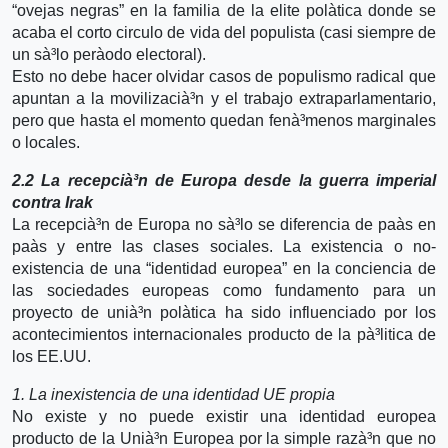
“ovejas negras” en la familia de la elite polà­tica donde se
acaba el corto circulo de vida del populista (casi siempre de
un sà³lo perà­odo electoral).
Esto no debe hacer olvidar casos de populismo radical que
apuntan a la movilizacià³n y el trabajo extraparlamentario,
pero que hasta el momento quedan fenà³menos marginales
o locales.
2.2 La recepcià³n de Europa desde la guerra imperial
contra Irak
La recepcià³n de Europa no sà³lo se diferencia de paà­s en
paà­s y entre las clases sociales. La existencia o no-
existencia de una “identidad europea” en la conciencia de
las sociedades europeas como fundamento para un
proyecto de unià³n polà­tica ha sido influenciado por los
acontecimientos internacionales producto de la pà³litica de
los EE.UU.
1. La inexistencia de una identidad UE propia
No existe y no puede existir una identidad europea
producto de la Unià³n Europea por la simple razà³n que no