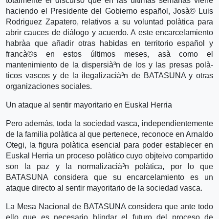
totalmente el discurso que en las últimas semanas viene
haciendo el Presidente del Gobierno español, Josà© Luis
Rodriguez Zapatero, relativos a su voluntad polà­tica para
abrir cauces de diálogo y acuerdo. A este encarcelamiento
habrà­a que añadir otras habidas en territorio español y
francà©s en estos últimos meses, asà­ como el
mantenimiento de la dispersià³n de los y las presas polà­
ticos vascos y de la ilegalizacià³n de BATASUNA y otras
organizaciones sociales.
Un ataque al sentir mayoritario en Euskal Herria
Pero además, toda la sociedad vasca, independientemente
de la familia polà­tica al que pertenece, reconoce en Arnaldo
Otegi, la figura polà­tica esencial para poder establecer en
Euskal Herria un proceso polà­tico cuyo objteivo compartido
son la paz y la normalizacià³n polà­tica, por lo que
BATASUNA considera que su encarcelamiento es un
ataque directo al sentir mayoritario de la sociedad vasca.
La Mesa Nacional de BATASUNA considera que ante todo
ello que es necesario blindar el futuro del proceso de