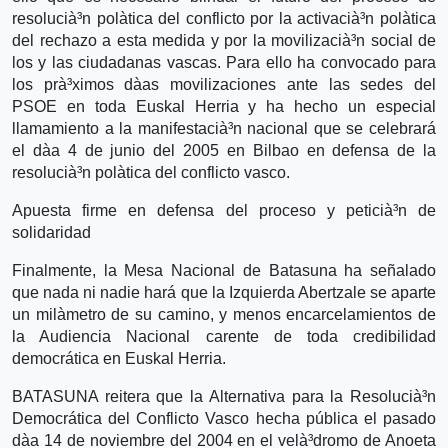
resolucià³n polà­tica del conflicto por la activacià³n polà­tica
del rechazo a esta medida y por la movilizacià³n social de
los y las ciudadanas vascas. Para ello ha convocado para
los prà³ximos dà­as movilizaciones ante las sedes del
PSOE en toda Euskal Herria y ha hecho un especial
llamamiento a la manifestacià³n nacional que se celebrará
el dà­a 4 de junio del 2005 en Bilbao en defensa de la
resolucià³n polà­tica del conflicto vasco.
Apuesta firme en defensa del proceso y peticià³n de
solidaridad
Finalmente, la Mesa Nacional de Batasuna ha señalado
que nada ni nadie hará que la Izquierda Abertzale se aparte
un milà­metro de su camino, y menos encarcelamientos de
la Audiencia Nacional carente de toda credibilidad
democrática en Euskal Herria.
BATASUNA reitera que la Alternativa para la Resolucià³n
Democrática del Conflicto Vasco hecha pública el pasado
dà­a 14 de noviembre del 2004 en el velà³dromo de Anoeta