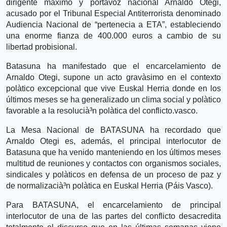
dirigente máximo y portavoz nacional Arnaldo Otegi,
acusado por el Tribunal Especial Antiterrorista denominado
Audiencia Nacional de “pertenecia a ETA”, estableciendo
una enorme fianza de 400.000 euros a cambio de su
libertad probisional.
Batasuna ha manifestado que el encarcelamiento de
Arnaldo Otegi, supone un acto gravà­simo en el contexto
polà­tico excepcional que vive Euskal Herria donde en los
últimos meses se ha generalizado un clima social y polà­tico
favorable a la resolucià³n polà­tica del conflicto.vasco.
La Mesa Nacional de BATASUNA ha recordado que
Arnaldo Otegi es, además, el principal interlocutor de
Batasuna que ha venido manteniendo en los últimos meses
multitud de reuniones y contactos con organismos sociales,
sindicales y polà­ticos en defensa de un proceso de paz y
de normalizacià³n polà­tica en Euskal Herria (Páis Vasco).
Para BATASUNA, el encarcelamiento de principal
interlocutor de una de las partes del conflicto desacredita