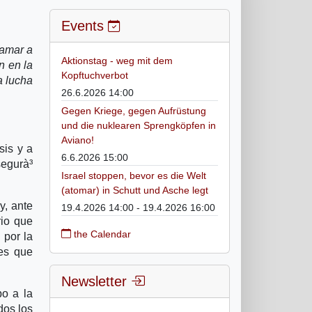
Events
lamar a
Aktionstag - weg mit dem
n en la
Kopftuchverbot
a lucha
26.6.2026 14:00
Gegen Kriege, gegen Aufrüstung
und die nuklearen Sprengköpfen in
Aviano!
sis y a
6.6.2026 15:00
segurà³
Israel stoppen, bevor es die Welt
(atomar) in Schutt und Asche legt
y, ante
19.4.2026 14:00 - 19.4.2026 16:00
rio que
the Calendar
 por la
res que
Newsletter
po a la
dos los