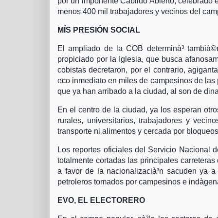
por un imponente Cabildo Abierto, celebrado e
menos 400 mil trabajadores y vecinos del camp
MÍS PRESIÓN SOCIAL
El ampliado de la COB determinà³ tambià©n, 
propiciado por la Iglesia, que busca afanosam
cobistas decretaron, por el contrario, agigant
eco inmediato en miles de campesinos de las p
que ya han arribado a la ciudad, al son de din
En el centro de la ciudad, ya los esperan ot
rurales, universitarios, trabajadores y veci
transporte ni alimentos y cercada por bloqueos,
Los reportes oficiales del Servicio Nacional
totalmente cortadas las principales carretera
a favor de la nacionalizacià³n sacuden ya a
petroleros tomados por campesinos e indà­gen
EVO, EL ELECTORERO