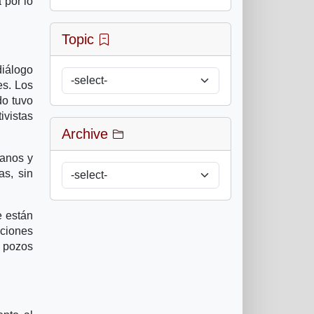
 por lo
Topic
diálogo
es. Los
do tuvo
ivistas
Archive
banos y
as, sin
e están
aciones
s pozos