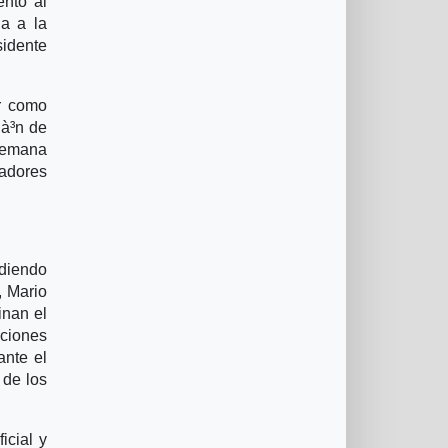
ento al
da a la
sidente
r como
ià³n de
 semana
nadores
ediendo
, Mario
inan el
nciones
ante el
 de los
icial y