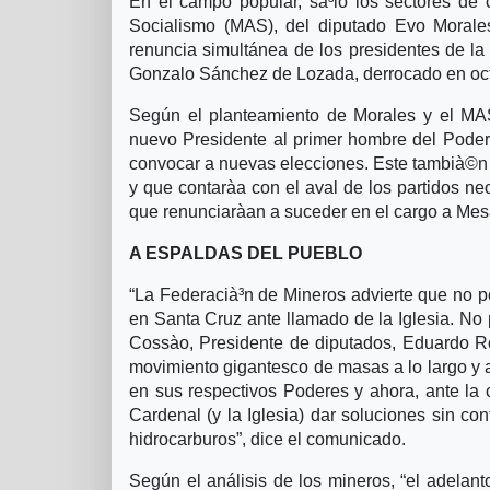
En el campo popular, sà³lo los sectores de 
Socialismo (MAS), del diputado Evo Morales
renuncia simultánea de los presidentes de l
Gonzalo Sánchez de Lozada, derrocado en octu
Según el planteamiento de Morales y el MAS
nuevo Presidente al primer hombre del Poder 
convocar a nuevas elecciones. Este tambià©n es
y que contarà­a con el aval de los partidos n
que renunciarà­an a suceder en el cargo a Mesa,
A ESPALDAS DEL PUEBLO
“La Federacià³n de Mineros advierte que no p
en Santa Cruz ante llamado de la Iglesia. N
Cossà­o, Presidente de diputados, Eduardo R
movimiento gigantesco de masas a lo largo y 
en sus respectivos Poderes y ahora, ante la 
Cardenal (y la Iglesia) dar soluciones sin con
hidrocarburos”, dice el comunicado.
Según el análisis de los mineros, “el adelant