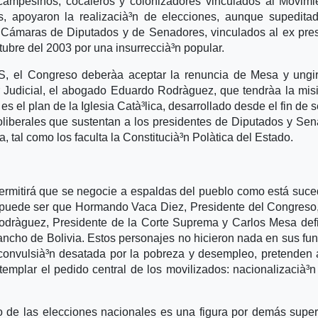
campesinos, cocaleros y colonizadores vinculados al Movimi
, apoyaron la realizacià³n de elecciones, aunque supedita
a Cámaras de Diputados y de Senadores, vinculados al ex pre
bre del 2003 por una insurreccià³n popular.
, el Congreso deberà­a aceptar la renuncia de Mesa y ungi
Judicial, el abogado Eduardo Rodrà­guez, que tendrà­a la mis
 el plan de la Iglesia Catà³lica, desarrollado desde el fin de
eoliberales que sustentan a los presidentes de Diputados y Se
 tal como los faculta la Constitucià³n Polà­tica del Estado.
ermitirá que se negocie a espaldas del pueblo como está suc
o puede ser que Hormando Vaca Diez, Presidente del Congreso
odrà­guez, Presidente de la Corte Suprema y Carlos Mesa def
ancho de Bolivia. Estos personajes no hicieron nada en sus fu
convulsià³n desatada por la pobreza y desempleo, pretenden 
templar el pedido central de los movilizados: nacionalizacià³n
o de las elecciones nacionales es una figura por demás superf