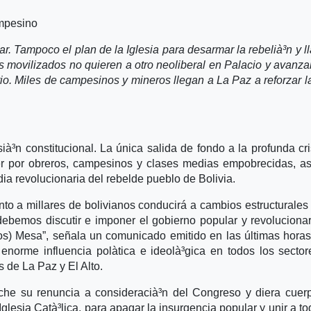
ampesino
. Tampoco el plan de la Iglesia para desarmar la rebelià³n y l
s movilizados no quieren a otro neoliberal en Palacio y avanza
io. Miles de campesinos y mineros llegan a La Paz a reforzar l
ià³n constitucional. La única salida de fondo a la profunda cri
er por obreros, campesinos y clases medias empobrecidas, a
ia revolucionaria del rebelde pueblo de Bolivia.
to a millares de bolivianos conducirá a cambios estructurales 
 debemos discutir e imponer el gobierno popular y revoluciona
los) Mesa”, señala un comunicado emitido en las últimas horas
 enorme influencia polà­tica e ideolà³gica en todos los secto
 de La Paz y El Alto.
che su renuncia a consideracià³n del Congreso y diera cuer
lesia Catà³lica, para apagar la insurgencia popular y unir a to