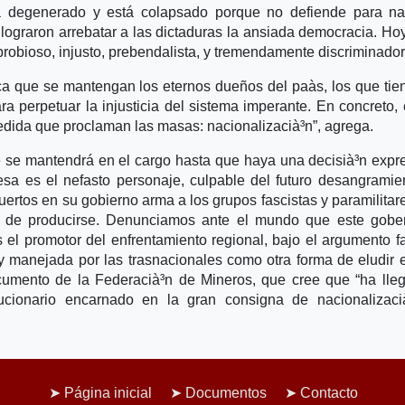
ha degenerado y está colapsado porque no defiende para na
 lograron arrebatar a las dictaduras la ansiada democracia. Ho
robioso, injusto, prebendalista, y tremendamente discriminador
ca que se mantengan los eternos dueños del paà­s, los que tie
ra perpetuar la injusticia del sistema imperante. En concreto,
medida que proclaman las masas: nacionalizacià³n”, agrega.
que se mantendrá en el cargo hasta que haya una decisià³n expr
sa es el nefasto personaje, culpable del futuro desangramie
ertos en su gobierno arma a los grupos fascistas y paramilitar
o de producirse. Denunciamos ante el mundo que este gober
 el promotor del enfrentamiento regional, bajo el argumento f
 manejada por las trasnacionales como otra forma de eludir 
ocumento de la Federacià³n de Mineros, que cree que “ha lle
lucionario encarnado en la gran consigna de nacionalizaci
Página inicial
Documentos
Contacto