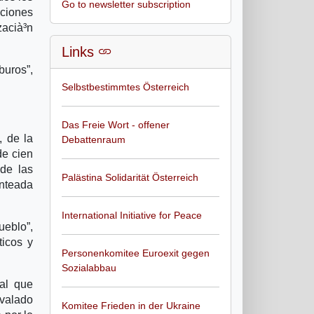
Go to newsletter subscription
aciones
zacià³n
Links
buros”,
Selbstbestimmtes Österreich
Das Freie Wort - offener
, de la
Debattenraum
de cien
 de las
Palästina Solidarität Österreich
anteada
International Initiative for Peace
ueblo”,
ticos y
Personenkomitee Euroexit gegen
Sozialabbau
al que
avalado
Komitee Frieden in der Ukraine