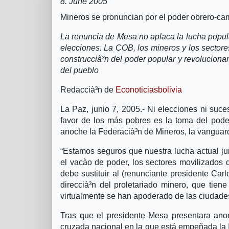
8. June 2005
Mineros se pronuncian por el poder obrero-c
La renuncia de Mesa no aplaca la lucha popular
elecciones. La COB, los mineros y los sectore
construccià³n del poder popular y revolucionar
del pueblo
Redaccià³n de
Econoticiasbolivia
La Paz, junio 7, 2005.- Ni elecciones ni suces
favor de los más pobres es la toma del pod
anoche la Federacià³n de Mineros, la vanguard
“Estamos seguros que nuestra lucha actual jun
el vacà­o de poder, los sectores movilizados
debe sustituir al (renunciante presidente Car
direccià³n del proletariado minero, que tiene
virtualmente se han apoderado de las ciudades
Tras que el presidente Mesa presentara ano
cruzada nacional en la que está empeñada la Ig