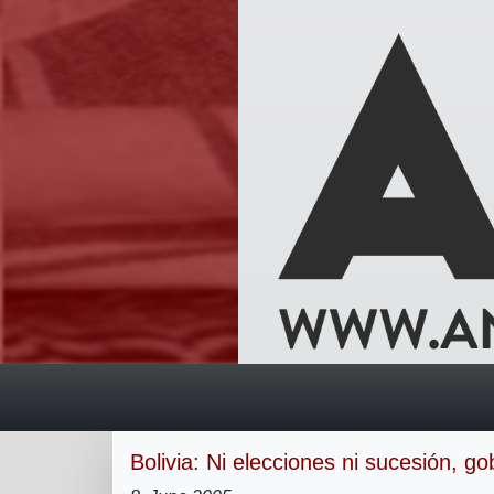
Bolivia: Ni elecciones ni sucesión, go