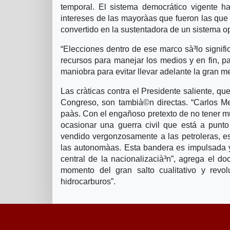
temporal. El sistema democrático vigente 
intereses de las mayorà­as que fueron las que
convertido en la sustentadora de un sistema op
“Elecciones dentro de ese marco sà³lo signifi
recursos para manejar los medios y en fin, pa
maniobra para evitar llevar adelante la gran 
Las crà­ticas contra el Presidente saliente, 
Congreso, son tambià©n directas. “Carlos Me
paà­s. Con el engañoso pretexto de no tener mu
ocasionar una guerra civil que está a punt
vendido vergonzosamente a las petroleras, es
las autonomà­as. Esta bandera es impulsada y
central de la nacionalizacià³n”, agrega el d
momento del gran salto cualitativo y revo
hidrocarburos”.