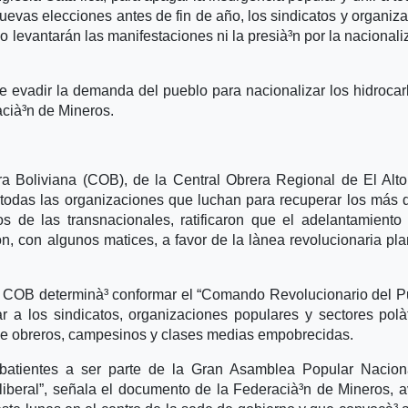
uevas elecciones antes de fin de año, los sindicatos y organiz
o levantarán las manifestaciones ni la presià³n por la nacionali
e evadir la demanda del pueblo para nacionalizar los hidrocar
acià³n de Mineros.
era Boliviana (COB), de la Central Obrera Regional de El Alto
 todas las organizaciones que luchan para recuperar los más 
 de las transnacionales, ratificaron que el adelantamiento
, con algunos matices, a favor de la là­nea revolucionaria pl
a COB determinà³ conformar el “Comando Revolucionario del P
r a los sindicatos, organizaciones populares y sectores polà­
 de obreros, campesinos y clases medias empobrecidas.
atientes a ser parte de la Gran Asamblea Popular Nacion
liberal”, señala el documento de la Federacià³n de Mineros, 