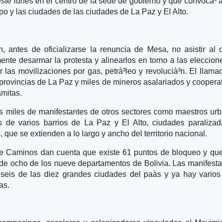
ste lunes en el centro de la sede de gobierno y que convocà³ a
o y las ciudades de las ciudades de La Paz y El Alto.
antes de oficializarse la renuncia de Mesa, no asistir al 
ente desarmar la protesta y alinearlos en torno a las eleccion
ar las movilizaciones por gas, petrà³leo y revolucià³n. El llama
rovincias de La Paz y miles de mineros asalariados y cooperat
amitas.
ros miles de manifestantes de otros sectores como maestros ur
nos de varios barrios de La Paz y El Alto, ciudades paralizad
 que se extienden a lo largo y ancho del territorio nacional.
 de Caminos dan cuenta que existe 61 puntos de bloqueo y qu
s de ocho de los nueve departamentos de Bolivia. Las manifest
 seis de las diez grandes ciudades del paà­s y ya hay vario
as.