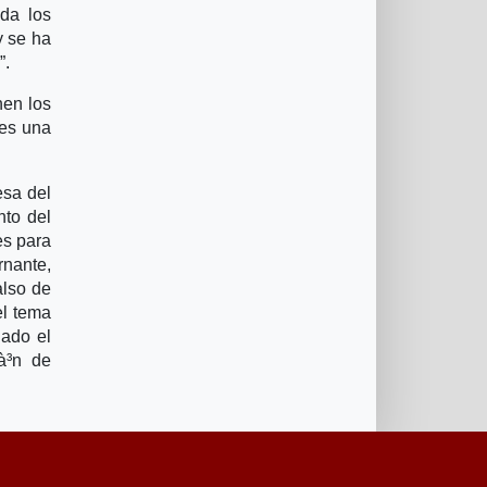
da los
y se ha
”.
nen los
 es una
esa del
nto del
es para
nante,
also de
el tema
gado el
à³n de