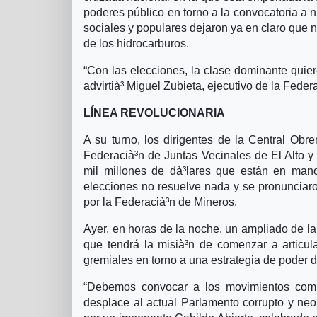
poderes público en torno a la convocatoria a n
sociales y populares dejaron ya en claro que n
de los hidrocarburos.
“Con las elecciones, la clase dominante quier
advirtià³ Miguel Zubieta, ejecutivo de la Feder
LÍNEA REVOLUCIONARIA
A su turno, los dirigentes de la Central Obr
Federacià³n de Juntas Vecinales de El Alto y
mil millones de dà³lares que están en manos
elecciones no resuelve nada y se pronunciaron
por la Federacià³n de Mineros.
Ayer, en horas de la noche, un ampliado de l
que tendrá la misià³n de comenzar a articula
gremiales en torno a una estrategia de poder
“Debemos convocar a los movimientos comb
desplace al actual Parlamento corrupto y neo