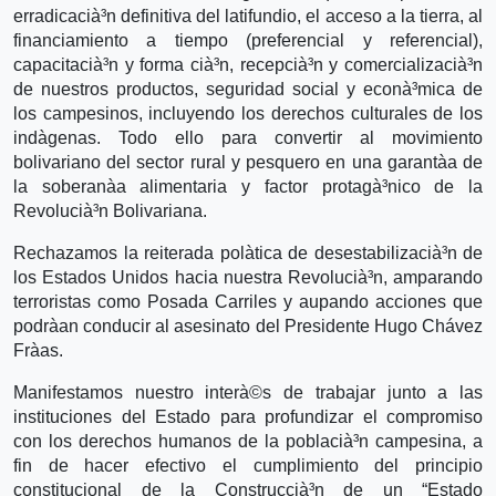
erradicacià³n definitiva del latifundio, el acceso a la tierra, al
financiamiento a tiempo (preferencial y referencial),
capacitacià³n y forma cià³n, recepcià³n y comercializacià³n
de nuestros productos, seguridad social y econà³mica de
los campesinos, incluyendo los derechos culturales de los
indà­genas. Todo ello para convertir al movimiento
bolivariano del sector rural y pesquero en una garantà­a de
la soberanà­a alimentaria y factor protagà³nico de la
Revolucià³n Bolivariana.
Rechazamos la reiterada polà­tica de desestabilizacià³n de
los Estados Unidos hacia nuestra Revolucià³n, amparando
terroristas como Posada Carriles y aupando acciones que
podrà­an conducir al asesinato del Presidente Hugo Chávez
Frà­as.
Manifestamos nuestro interà©s de trabajar junto a las
instituciones del Estado para profundizar el compromiso
con los derechos humanos de la poblacià³n campesina, a
fin de hacer efectivo el cumplimiento del principio
constitucional de la Construccià³n de un “Estado