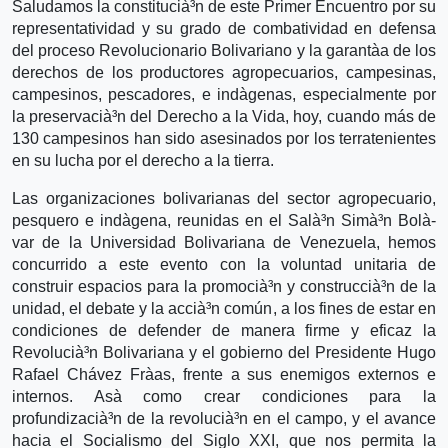
Saludamos la constitucià³n de este Primer Encuentro por su
representatividad y su grado de combatividad en defensa
del proceso Revolucionario Bolivariano y la garantà­a de los
derechos de los productores agropecuarios, campesinas,
campesinos, pescadores, e indà­genas, especialmente por
la preservacià³n del Derecho a la Vida, hoy, cuando más de
130 campesinos han sido asesinados por los terratenientes
en su lucha por el derecho a la tierra.
Las organizaciones bolivarianas del sector agropecuario,
pesquero e indà­gena, reunidas en el Salà³n Simà³n Bolà­
var de la Universidad Bolivariana de Venezuela, hemos
concurrido a este evento con la voluntad unitaria de
construir espacios para la promocià³n y construccià³n de la
unidad, el debate y la accià³n común, a los fines de estar en
condiciones de defender de manera firme y eficaz la
Revolucià³n Bolivariana y el gobierno del Presidente Hugo
Rafael Chávez Frà­as, frente a sus enemigos externos e
internos. Asà­ como crear condiciones para la
profundizacià³n de la revolucià³n en el campo, y el avance
hacia el Socialismo del Siglo XXI, que nos permita la