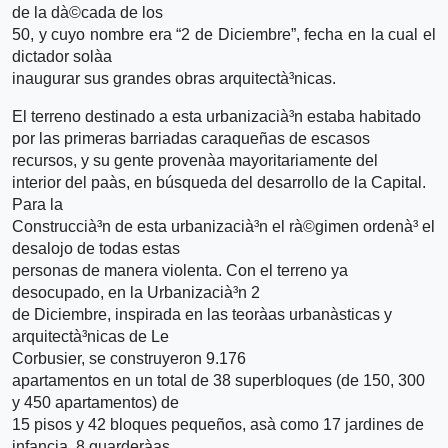
de la dà©cada de los
50, y cuyo nombre era “2 de Diciembre”, fecha en la cual el
dictador solà­a
inaugurar sus grandes obras arquitectà³nicas.
El terreno destinado a esta urbanizacià³n estaba habitado
por las primeras barriadas caraqueñas de escasos
recursos, y su gente provenà­a mayoritariamente del
interior del paà­s, en búsqueda del desarrollo de la Capital.
Para la
Construccià³n de esta urbanizacià³n el rà©gimen ordenà³ el
desalojo de todas estas
personas de manera violenta. Con el terreno ya
desocupado, en la Urbanizacià³n 2
de Diciembre, inspirada en las teorà­as urbanà­sticas y
arquitectà³nicas de Le
Corbusier, se construyeron 9.176
apartamentos en un total de 38 superbloques (de 150, 300
y 450 apartamentos) de
15 pisos y 42 bloques pequeños, asà­ como 17 jardines de
infancia, 8 guarderà­as,