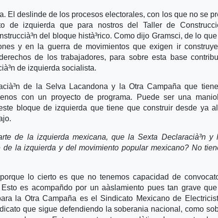
. El deslinde de los procesos electorales, con los que no se p
to de izquierda que para nostros del Taller de Construcci
nstruccià³n del bloque histà³rico. Como dijo Gramsci, de lo que
ciones y en la guerra de movimientos que exigen ir construy
rechos de los trabajadores, para sobre esta base contribu
ià³n de izquierda socialista.
racià³n de la Selva Lacandona y la Otra Campaña que tien
 menos con un proyecto de programa. Puede ser una manio
 este bloque de izquierda que tiene que construir desde ya a
ajo.
rte de la izquierda mexicana, que la Sexta Declaracià³n y 
de la izquierda y del movimiento popular mexicano? No tie
 porque lo cierto es que no tenemos capacidad de convocat
. Esto es acompañdo por un aà­slamiento pues tan grave que
 para la Otra Campaña es el Sindicato Mexicano de Electricis
indicato que sigue defendiendo la soberania nacional, como so