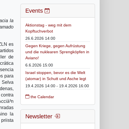
Events
acia la
Aktionstag - weg mit dem
llamado
Kopftuchverbot
26.6.2026 14:00
EZLN es
Gegen Kriege, gegen Aufrüstung
artidos
und die nuklearen Sprengköpfen in
ller de
Aviano!
crática
6.6.2026 15:00
esencia
Israel stoppen, bevor es die Welt
s para
(atomar) in Schutt und Asche legt
a Selva
19.4.2026 14:00 - 19.4.2026 16:00
rdenas,
 contra
the Calendar
Accià³n
onradas
ino la
Newsletter
riista