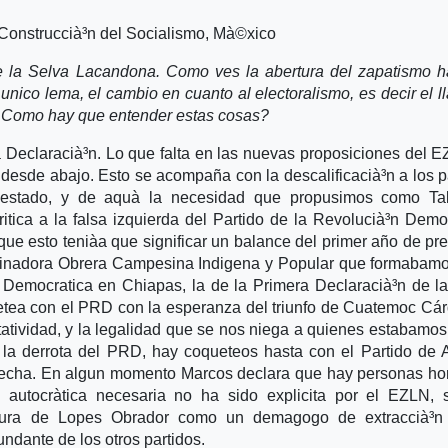
e Construccià³n del Socialismo, Mà©xico
 la Selva Lacandona. Como ves la abertura del zapatismo h
nico lema, el cambio en cuanto al electoralismo, es decir el 
D. Como hay que entender estas cosas?
ta Declaracià³n. Lo que falta en las nuevas proposiciones del 
 desde abajo. Esto se acompaña con la descalificacià³n a los p
el estado, y de aquà­ la necesidad que propusimos como Ta
itica a la falsa izquierda del Partido de la Revolucià³n Demo
que esto tenià­a que significar un balance del primer año de pr
inadora Obrera Campesina Indigena y Popular que formabamo
Democratica en Chiapas, la de la Primera Declaracià³n de l
etea con el PRD con la esperanza del triunfo de Cuatemoc Cá
tatividad, y la legalidad que se nos niega a quienes estabamos
 la derrota del PRD, hay coqueteos hasta con el Partido de 
erecha. En algun momento Marcos declara que hay personas h
utocrà­tica necesaria no ha sido explicita por el EZLN, s
igura de Lopes Obrador como un demagogo de extraccià³n p
dante de los otros partidos.