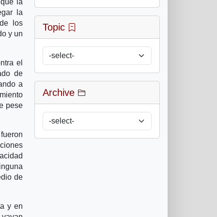
 que la
egar la
 de los
Topic
do y un
ntra el
ado de
mando a
Archive
miento
ue pese
 fueron
aciones
pacidad
inguna
edio de
ta y en
e vayan