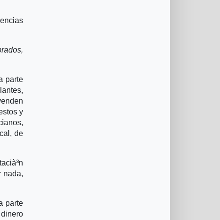
rencias
brados,
a parte
lantes,
 venden
estos y
cianos,
cal, de
tacià³n
r nada,
a parte
 dinero