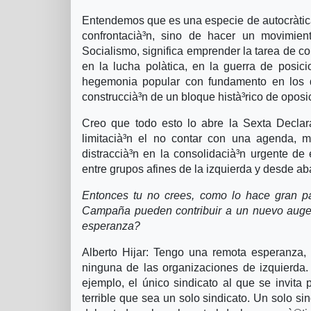
Entendemos que es una especie de autocrà­tica
confrontacià³n, sino de hacer un movimien
Socialismo, significa emprender la tarea de co
en la lucha polà­tica, en la guerra de posi
hegemonia popular con fundamento en los de
construccià³n de un bloque histà³rico de oposic
Creo que todo esto lo abre la Sexta Decla
limitacià³n el no contar con una agenda,
distraccià³n en la consolidacià³n urgente de
entre grupos afines de la izquierda y desde ab
Entonces tu no crees, como lo hace gran pa
Campaña pueden contribuir a un nuevo auge 
esperanza?
Alberto Hijar: Tengo una remota esperanza,
ninguna de las organizaciones de izquierda
ejemplo, el único sindicato al que se invita
terrible que sea un solo sindicato. Un solo s