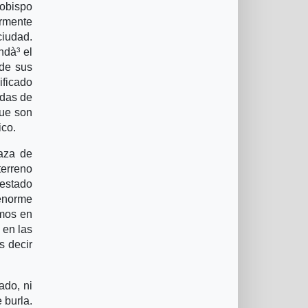
zobispo
armente
ciudad.
ndà³ el
 de sus
ificado
adas de
que son
ico.
aza de
terreno
 estado
 enorme
imos en
 en las
s decir
ado, ni
 burla.