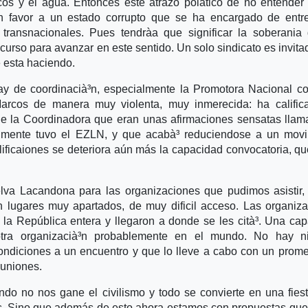
cos y el agua. Entonces este atrazo polà­tico de no entender
an favor a un estado corrupto que se ha encargado de entr
transnacionales. Pues tendrà­a que significar la soberania
ecurso para avanzar en este sentido. Un solo sindicato es invita
e esta haciendo.
ay de coordinacià³n, especialmente la Promotora Nacional co
Marcos de manera muy violenta, muy inmerecida: ha calific
 de la Coordinadora que eran unas afirmaciones sensatas lla
almente tuvo el EZLN, y que acabà³ reduciendose a un movi
lificaiones se deteriora aún más la capacidad convocatoria, q
lva Lacandona para las organizaciones que pudimos asistir,
 lugares muy apartados, de muy dificil acceso. Las organiz
la República entera y llegaron a donde se les cità³. Una ca
otra organizacià³n probablemente en el mundo. No hay n
ndiciones a un encuentro y que lo lleve a cabo con un prom
euniones.
do no nos gane el civilismo y todo se convierte en una fies
as. Sino que además de esto ahora estamos con propuestas qu