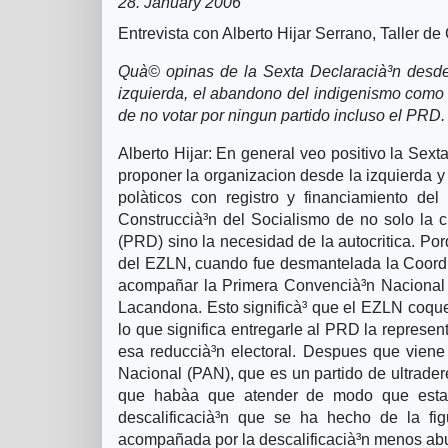
28. January 2006
Entrevista con Alberto Hijar Serrano, Taller d
Quà© opinas de la Sexta Declaracià³n desde
izquierda, el abandono del indigenismo como u
de no votar por ningun partido incluso el PR
Alberto Hijar: En general veo positivo la Sex
proponer la organizacion desde la izquierda y
polà­ticos con registro y financiamiento d
Construccià³n del Socialismo de no solo la cr
(PRD) sino la necesidad de la autocritica. Por
del EZLN, cuando fue desmantelada la Coord
acompañar la Primera Convencià³n Nacional 
Lacandona. Esto significà³ que el EZLN coqu
lo que significa entregarle al PRD la represen
esa reduccià³n electoral. Despues que viene
Nacional (PAN), que es un partido de ultrad
que habà­a que atender de modo que esta a
descalificacià³n que se ha hecho de la f
acompañada por la descalificacià³n menos abun