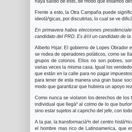
haya salido de esto, de modo que estamos des
Frente a esto, la Otra Campaña puede signific
ideolà³gicas, por discutirlas, lo cual se ve difi
En primavera habra elecciones presidenciale
candidato del PRD. Es à©l un candidato de la
Alberto Hijar: El gobierno de Lopes Obrador e
se rodea de operadores polà­ticos, como se ll
grupos de colonos. Ellos no son pobres, son
varias veces la misma casa. Igual los vended
que están en la calle para no pagar impuestos
para tener de esta manera una gran base social
modo que garantizar que hubiera un apoyo real 
Como nunca se violaron los derechos de los t
individual que llegà³ al colmo de lo que burlo
sino estar sujetos al capricho del jefe, con tod
A la par, la transformacià³n del centro histà³r
el hombre mas rico de Latinoamerica, que es