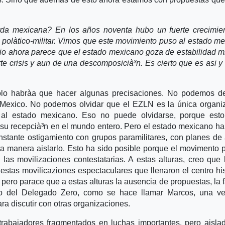
erda mexicana? En los años noventa hubo un fuerte crecimie
polà­tico-militar. Vimos que este movimiento puso al estado m
ario ahora parece que el estado mexicano goza de estabilidad m
e crisis y aun de una descomposicià³n. Es cierto que es asi y
 solo habrà­a que hacer algunas precisaciones. No podemos d
 Mexico. No podemos olvidar que el EZLN es la única organi
ra al estado mexicano. Eso no puede olvidarse, porque est
su recepcià³n en el mundo entero. Pero el estado mexicano ha
onstante ostigamiento con grupos paramilitares, con planes de
ta manera aislarlo. Esto ha sido posible porque el movimento 
las movilizaciones contestatarias. A estas alturas, creo que 
as movilicaziones espectaculares que llenaron el centro his
ero parace que a estas alturas la ausencia de propuestas, la f
rido del Delegado Zero, como se hace llamar Marcos, una v
ra discutir con otras organizaciones.
trabajadores fragmentados en luchas importantes, pero aisla