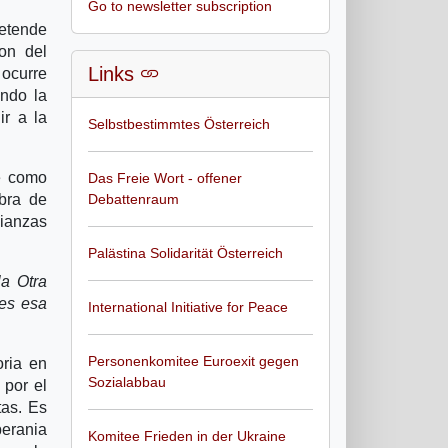
Go to newsletter subscription
retende
on del
Links
 ocurre
endo la
ir a la
Selbstbestimmtes Österreich
e como
Das Freie Wort - offener
bra de
Debattenraum
lianzas
Palästina Solidarität Österreich
la Otra
nes esa
International Initiative for Peace
Personenkomitee Euroexit gegen
oria en
Sozialabbau
 por el
tas. Es
berania
Komitee Frieden in der Ukraine