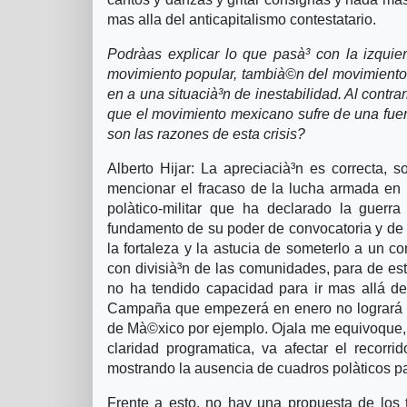
mas alla del anticapitalismo contestatario.
Podrà­as explicar lo que pasà³ con la izqui
movimiento popular, tambià©n del movimiento 
en a una situacià³n de inestabilidad. Al contr
que el movimiento mexicano sufre de una fuert
son las razones de esta crisis?
Alberto Hijar: La apreciacià³n es correcta,
mencionar el fracaso de la lucha armada en
polà­tico-militar que ha declarado la guer
fundamento de su poder de convocatoria y de 
la fortaleza y la astucia de someterlo a un c
con divisià³n de las comunidades, para de es
no ha tendido capacidad para ir mas allá de 
Campaña que empezerá en enero no logrará est
de Mà©xico por ejemplo. Ojala me equivoque, p
claridad programatica, va afectar el recor
mostrando la ausencia de cuadros polà­ticos pa
Frente a esto, no hay una propuesta de los 