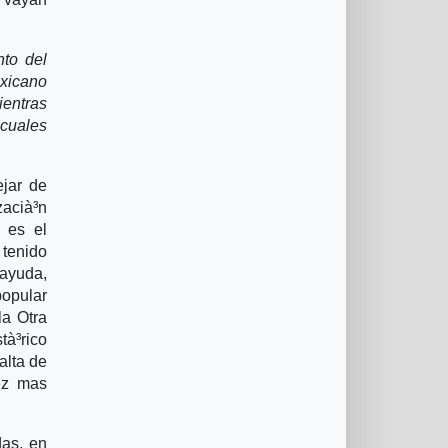
nto del
exicano
ientras
 cuales
ejar de
zacià³n
o es el
 tenido
 ayuda,
popular
la Otra
tà³rico
alta de
ez mas
das, en