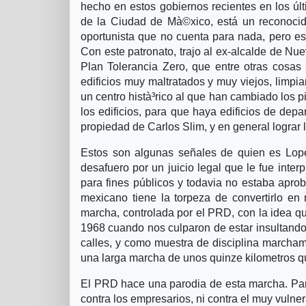
hecho en estos gobiernos recientes en los últ
de la Ciudad de Mà©xico, está un reconocido
oportunista que no cuenta para nada, pero es 
Con este patronato, trajo al ex-alcalde de Nu
Plan Tolerancia Zero, que entre otras cosas s
edificios muy maltratados y muy viejos, limpia
un centro histà³rico al que han cambiado los pis
los edificios, para que haya edificios de dep
propiedad de Carlos Slim, y en general lograr lo
Estos son algunas señales de quien es Lop
desafuero por un juicio legal que le fue inter
para fines públicos y todavia no estaba apro
mexicano tiene la torpeza de convertirlo en
marcha, controlada por el PRD, con la idea qu
1968 cuando nos culparon de estar insultando 
calles, y como muestra de disciplina marchamo
una larga marcha de unos quinze kilometros q
El PRD hace una parodia de esta marcha. Para 
contra los empresarios, ni contra el muy vuln