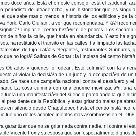
imos doce años. Está el en este consejo, está el cardenal, ar
 periodista de ultraderecha, y un historiador que es singul
el que sabe mas o menos la historia de los edificios y de la 
eva York, Carlo Giuliani, a ver que recomendaba. Y à©l recome
ignificà³ limpiar el centro histà³rico de pobres. Los sacaron
ron de niños la calle, que habia en abundancia. Y esto ha sign
os, ha restituido el transito en las calles, ha limpiado las fach
artamentos de lujo, cafà©s elegantes, restaurantes Sunburns, 
 que no logrà³ Salinas de Gortari: la limpieza del centro histà³r
es Obrados y quienes lo rodean. Esto culminà³ con la amen
puesto al violar la decisià³n de un juez y la occupacià³n de un 
bado. Se hace una campaña nacional contra el desafuero y el
 martir. La cosa culmina con una enorme movilizacià³n, una
e fuera una manifestacià³n del silencio parodiando la que hic
al presidente de la República, y estar gritando malas palabras
s en silencio desde Chapultepec hasta el centro histà³rico, e
ue fue uno de los acontecimientos mas asombrosos en el 1968.
garantizar que no se grita nada contra nadie, ni contra el est
erable Vicente Fox y su esposa que son especialmente dignos de