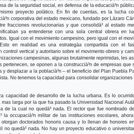
sa de la seguridad social, en defensa de la educacià³n públic
mismo proyecto polà­tico. En fin de cuentas, es la lucha co
dicià³n corporativa del estado mexicano, fundado por Lázaro Cá
re fracciones revolucionarias y que consolidà³ al estado m
nificaban ya entenderse con una sola central obrera en lu
tos. Igual con el movimiento campesino, pero igual con el mov
 Esto en realidad es una estrategà­a compartida con el fa
un control vertical y autoritario sobre el movimento obrero y ca
zaciones campesinas, algunas brutalmente reprimidas, les a
es pertenecen, se oponen a la construccià³n de empresas que 
s y desplazar a la poblacià³n – el beneficio del Plan Puebla 
lista. No tenemos la capacidad para consolidar organizaciones 
a capacidad de desarrollo de la lucha urbana. Es lo ocurrid
ga mas larga por la que ha pasado la Universidad Nacional Au
a de la cual no quedà³ nada. El rector que fue nombrado d
³ la occupacià³n militar de las instituciones escolares, ahor
 otorgan doctorados honoris causa y lo llenan de honores e
il no quedà³ nada. No hay un proyecto educativo o universita