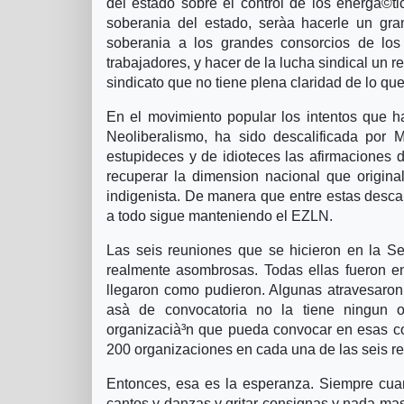
del estado sobre el control de los energà©ti
soberania del estado, serà­a hacerle un gr
soberania a los grandes consorcios de los 
trabajadores, y hacer de la lucha sindical un r
sindicato que no tiene plena claridad de lo qu
En el movimiento popular los intentos que h
Neoliberalismo, ha sido descalificada por 
estupideces y de idioteces las afirmaciones
recuperar la dimension nacional que origin
indigenista. De manera que entre estas desca
a todo sigue manteniendo el EZLN.
Las seis reuniones que se hicieron en la Se
realmente asombrosas. Todas ellas fueron en
llegaron como pudieron. Algunas atravesaron 
asà­ de convocatoria no la tiene ningun 
organizacià³n que pueda convocar en esas co
200 organizaciones en cada una de las seis r
Entonces, esa es la esperanza. Siempre cuan
cantos y danzas y gritar consignas y nada m