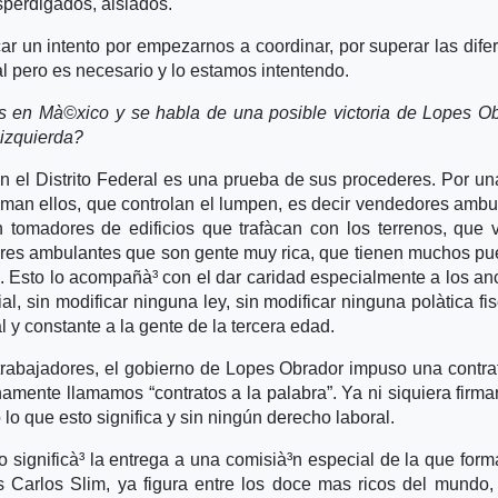
perdigados, aislados.
ar un intento por empezarnos a coordinar, por superar las dife
cà­l pero es necesario y lo estamos intentendo.
s en Mà©xico y se habla de una posible victoria de Lopes O
 izquierda?
n el Distrito Federal es una prueba de sus procederes. Por un
aman ellos, que controlan el lumpen, es decir vendedores ambu
 tomadores de edificios que trafà­can con los terrenos, que
ores ambulantes que son gente muy rica, que tienen muchos pu
. Esto lo acompañà³ con el dar caridad especialmente a los an
, sin modificar ninguna ley, sin modificar ninguna polà­tica fis
y constante a la gente de la tercera edad.
rabajadores, el gobierno de Lopes Obrador impuso una contra
namente llamamos “contratos a la palabra”. Ya ni siquiera firma
o lo que esto significa y sin ningún derecho laboral.
ico significà³ la entrega a una comisià³n especial de la que form
 Carlos Slim, ya figura entre los doce mas ricos del mundo,