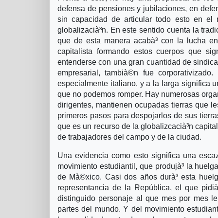
defensa de pensiones y jubilaciones, en defen
sin capacidad de articular todo esto en el 
globalizacià³n. En este sentido cuenta la tra
que de esta manera acabà³ con la lucha ent
capitalista formando estos cuerpos que sig
entenderse con una gran cuantidad de sindica
empresarial, tambià©n fue corporativizado.
especialmente italiano, y a la larga significa 
que no podemos romper. Hay numerosas organi
dirigentes, mantienen ocupadas tierras que l
primeros pasos para despojarlos de sus tierra
que es un recurso de la globalizcacià³n capita
de trabajadores del campo y de la ciudad.
Una evidencia como esto significa una escaz
movimiento estudiantil, que produjà³ la huel
de Mà©xico. Casi dos años durà³ esta huelg
representancia de la República, el que pidià
distinguido personaje al que mes por mes le
partes del mundo. Y del movimiento estudiant