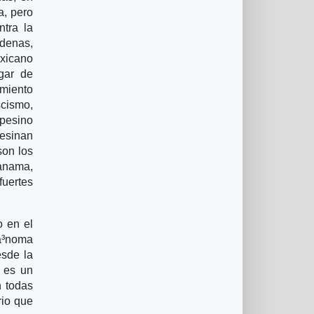
a, pero
ntra la
rdenas,
exicano
gar de
imiento
scismo,
mpesino
sesinan
son los
Panama,
fuertes
o en el
tà³noma
esde la
a es un
n todas
rio que