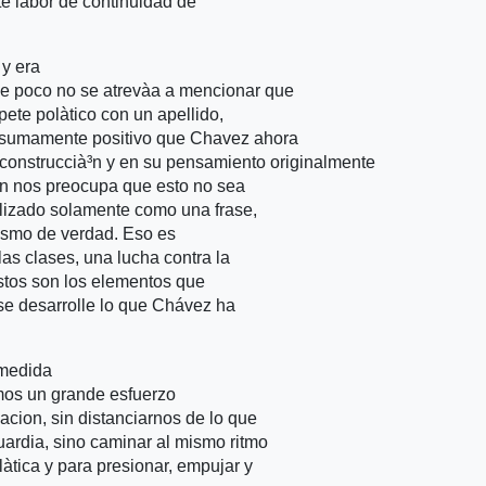
e labor de continuidad de
 y era
e poco no se atrevà­a a mencionar que
ete polà­tico con un apellido,
es sumamente positivo que Chavez ahora
 construccià³n y en su pensamiento originalmente
©n nos preocupa que esto no sea
ilizado solamente como una frase,
lismo de verdad. Eso es
s clases, una lucha contra la
Estos son los elementos que
e desarrolle lo que Chávez ha
 medida
emos un grande esfuerzo
cion, sin distanciarnos de lo que
uardia, sino caminar al mismo ritmo
­tica y para presionar, empujar y