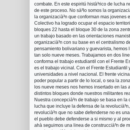
combate. En este espiritú histà³rico de lucha
de este proceso. No sà³lo somos la organizac
la organizacià³n que conforman mas jovenes en
Colectivo ha logrado ocupar el espacio territo
bloques 22 hasta el bloque 30 de la zona zentra
un trabajo basado en las orientaciones marxista
organizacià³n con su base en el centralismo 
pensamiento bolivariano y guevarista, hemos 
tan solo nueve meses. Trabajamos en dos linea
conforma el trabajo estudiantil con el Frente Est
es el trabajo vicinal. Con el Frente Estudianti
universidades a nivel nacional. El frente vicina
poder popular a partir de lo local, o sea la zon
los nueve meses nos hemos insertado en las a
distintos bloques donde nuestros militantes rea
Nuestra concepcià³n de trabajo se basa en la 
lucha que incluye la defensa de la revolucià³n
revolucià³n que no sabe defenderse no es una
el pueblo debe defenderse a si mismo y al pr
ahà­ seguimos una linea de construccià³n de 