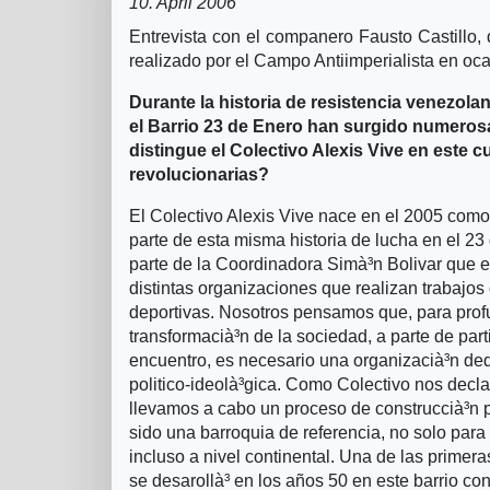
10. April 2006
Entrevista con el companero Fausto Castillo, d
realizado por el Campo Antiimperialista en o
Durante la historia de resistencia venezola
el Barrio 23 de Enero han surgido numeros
distingue el Colectivo Alexis Vive en este c
revolucionarias?
El Colectivo Alexis Vive nace en el 2005 como
parte de esta misma historia de lucha en el 
parte de la Coordinadora Simà³n Bolivar que 
distintas organizaciones que realizan trabajos c
deportivas. Nosotros pensamos que, para profu
transformacià³n de la sociedad, a parte de par
encuentro, es necesario una organizacià³n ded
politico-ideolà³gica. Como Colectivo nos decl
llevamos a cabo un proceso de construccià³n p
sido una barroquia de referencia, no solo par
incluso a nivel continental. Una de las primer
se desarollà³ en los años 50 en este barrio co