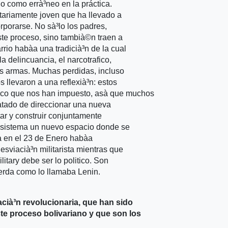
o como errà³neo en la práctica.
tariamente joven que ha llevado a
porarse. No sà³lo los padres,
ste proceso, sino tambià©n traen a
rrio habà­a una tradicià³n de la cual
 delincuancia, el narcotrafico,
s armas. Muchas perdidas, incluso
 llevaron a una reflexià³n: estos
co que nos han impuesto, asà­ que muchos
atado de direccionar una nueva
ntar y construir conjuntamente
l sistema un nuevo espacio donde se
­ en el 23 de Enero habà­a
sviacià³n militarista mientras que
tary debe ser lo politico. Son
ierda como lo llamaba Lenin.
acià³n revolucionaria, que han sido
e proceso bolivariano y que son los