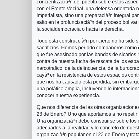
concientizacià³n del pueblo sobre estos aspec
con el Frente Vecinal, una defensa orientada n
imperialista, sino una preparacià³n integral p
salto en la profuncizacià³n del proceso boliva
la socialdemocracia o hacia la derecha.
Todo esta construccià³n por cierto no ha sido s
sacrificios. Hemos periodo compañeros como 
que fue asesinado por las bandas de sicarios
contra de nuestra lucha de rescate de los esp
narcotrafico, de la delincuencia, de la burocra
cayà³ en la resistencia de estos espacios contra
que nos ha causado esta perdida, sin embargo
una polà­tica amplia, incluyendo lo internacio
conocer nuestra experiencia.
Que nos diferencia de las otras organizacione
23 de Enero? Uno que aportamos a no repetir lo
Una organizacià³n debe construirse sobre los c
adecuados a la realidad y lo concreto de nue
organizacià³n popular en el 23 de Enero y tra