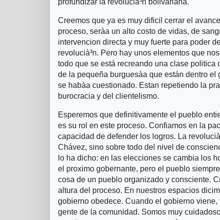
profundizar la revolucià³n bolivariana.
Creemos que ya es muy dificil cerrar el avance
proceso, serà­a un alto costo de vidas, de sang
intervencion directa y muy fuerte para poder de
revolucià³n. Pero hay unos elementos que no
todo que se está recreando una clase politica
de la pequeña burguesà­a que están dentro el 
se habà­a cuestionado. Estan repetiendo la prac
burocracia y del clientelismo.
Esperemos que definitivamente el pueblo enti
es su rol en este proceso. Confiamos en la pac
capacidad de defender los logros. La revoluci
Chávez, sino sobre todo del nivel de conscie
lo ha dicho: en las elecciones se cambia los
el proximo gobernante, pero el pueblo siempre 
cosa de un pueblo organizado y consciente. C
altura del proceso. En nuestros espacios dici
gobierno obedece. Cuando el gobierno viene, t
gente de la comunidad. Somos muy cuidadosos