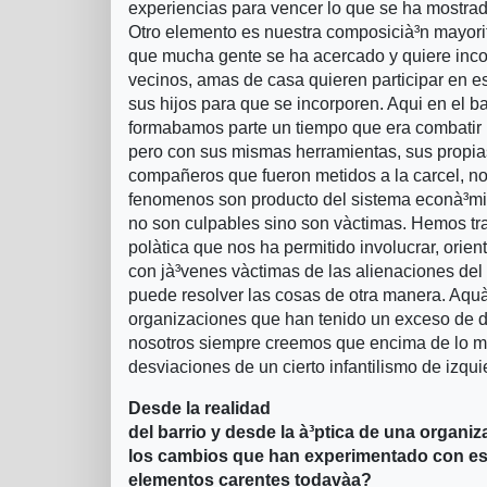
experiencias para vencer lo que se ha mostrad
Otro elemento es nuestra composicià³n mayori
que mucha gente se ha acercado y quiere incor
vecinos, amas de casa quieren participar en e
sus hijos para que se incorporen. Aqui en el ba
formabamos parte un tiempo que era combatir la
pero con sus mismas herramientas, sus propia
compañeros que fueron metidos a la carcel, nos
fenomenos son producto del sistema econà³mi
no son culpables sino son và­ctimas. Hemos tr
polà­tica que nos ha permitido involucrar, orie
con jà³venes và­ctimas de las alienaciones de
puede resolver las cosas de otra manera. Aquà
organizaciones que han tenido un exceso de de
nosotros siempre creemos que encima de lo mili
desviaciones de un cierto infantilismo de izqu
Desde la realidad
del barrio y desde la à³ptica de una organiz
los cambios que han experimentado con est
elementos carentes todavà­a?