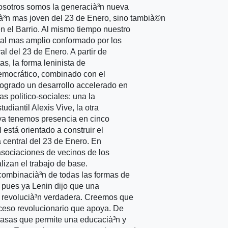
 nosotros somos la generacià³n nueva
ià³n mas joven del 23 de Enero, sino tambià©n
 el Barrio. Al mismo tiempo nuestro
rial mas amplio conformado por los
l del 23 de Enero. A partir de
s, la forma leninista de
democrático, combinado con el
logrado un desarrollo accelerado en
s politico-sociales: una la
udiantil Alexis Vive, la otra
l ya tenemos presencia en cinco
l está orientado a construir el
a central del 23 de Enero. En
sociaciones de vecinos de los
lizan el trabajo de base.
combinacià³n de todas las formas de
, pues ya Lenin dijo que una
 revolucià³n verdadera. Creemos que
oceso revolucionario que apoya. De
masas que permite una educacià³n y