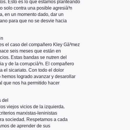
tos. Esto es lo que estamos planteando
o solo contra una posible agresià³n
ara, en un momento dado, dar un
riano para que no se desvie hacia
in
es el caso del compañero Kley Gà³mez
 hace seis meses que están en
acios. Estas bandas se nutren del
cia y de la corrupcià³n. El compañero
 el sicariato. Con todo el dolor
 hemos logrado avanzar y desarollar
nal que nos ha permitido hacer
s del
s viejos vicios de la izquierda.
riterios marxistas-leninistas
stra sociedad. Respetamos a cada
tamos de aprender de sus