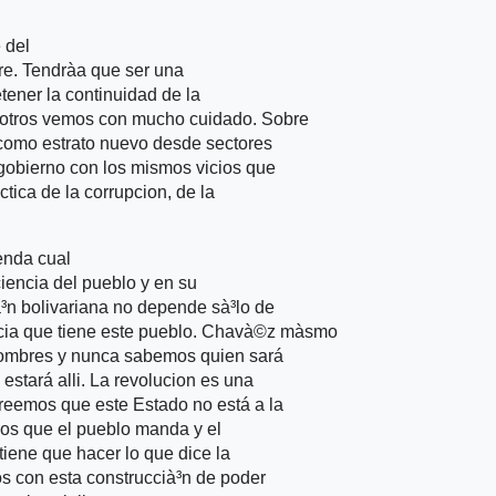
 del
re. Tendrà­a que ser una
tener la continuidad de la
sotros vemos con mucho cuidado. Sobre
 como estrato nuevo desde sectores
gobierno con los mismos vicios que
tica de la corrupcion, de la
enda cual
iencia del pueblo y en su
à³n bolivariana no depende sà³lo de
ncia que tiene este pueblo. Chavà©z mà­smo
 hombres y nunca sabemos quien sará
estará alli. La revolucion es una
reemos que este Estado no está a la
mos que el pueblo manda y el
iene que hacer lo que dice la
 con esta construccià³n de poder