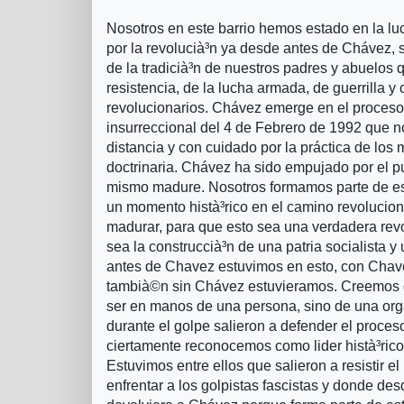
Nosotros en este barrio hemos estado en la lu
por la revolucià³n ya desde antes de Chávez,
de la tradicià³n de nuestros padres y abuelos 
resistencia, de la lucha armada, de guerrilla y
revolucionarios. Chávez emerge en el proceso
insurreccional del 4 de Febrero de 1992 que 
distancia y con cuidado por la práctica de los m
doctrinaria. Chávez ha sido empujado por el p
mismo madure. Nosotros formamos parte de e
un momento histà³rico en el camino revolucion
madurar, para que esto sea una verdadera rev
sea la construccià³n de una patria socialista 
antes de Chavez estuvimos en esto, con Chave
tambià©n sin Chávez estuvieramos. Creemos 
ser en manos de una persona, sino de una org
durante el golpe salieron a defender el proce
ciertamente reconocemos como lider histà³rico
Estuvimos entre ellos que salieron a resistir el 
enfrentar a los golpistas fascistas y donde des