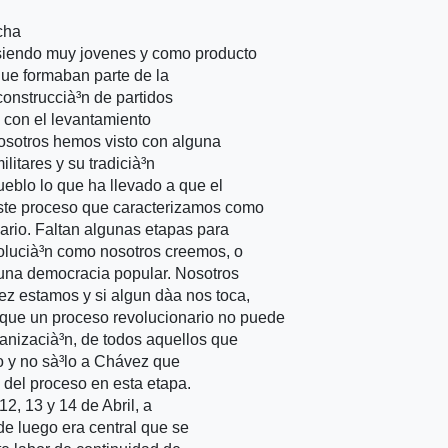
cha
 siendo muy jovenes y como producto
que formaban parte de la
 construccià³n de partidos
 con el levantamiento
nosotros hemos visto con alguna
ilitares y su tradicià³n
ueblo lo que ha llevado a que el
ste proceso que caracterizamos como
ario. Faltan algunas etapas para
olucià³n como nosotros creemos, o
y una democracia popular. Nosotros
z estamos y si algun dà­a nos toca,
que un proceso revolucionario no puede
anizacià³n, de todos aquellos que
so y no sà³lo a Chávez que
 del proceso en esta etapa.
12, 13 y 14 de Abril, a
de luego era central que se