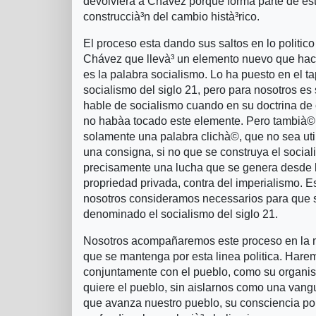
devolviera a Chávez porque forma parte de est
construccià³n del cambio histà³rico.
El proceso esta dando sus saltos en lo politico
Chávez que llevà³ un elemento nuevo que hac
es la palabra socialismo. Lo ha puesto en el tap
socialismo del siglo 21, pero para nosotros 
hable de socialismo cuando en su doctrina de
no habà­a tocado este elemente. Pero tambià
solamente una palabra clichà©, que no sea ut
una consigna, si no que se construya el socia
precisamente una lucha que se genera desde la
propriedad privada, contra del imperialismo. 
nosotros consideramos necessarios para que s
denominado el socialismo del siglo 21.
Nosotros acompañaremos este proceso en la
que se mantenga por esta linea politica. Har
conjuntamente con el pueblo, como su organisa
quiere el pueblo, sin aislarnos como una vang
que avanza nuestro pueblo, su consciencia polà