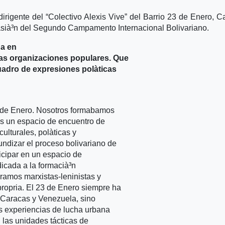
irigente del “Colectivo Alexis Vive” del Barrio 23 de Enero, C
casià³n del Segundo Campamento Internacional Bolivariano.
na en
as organizaciones populares. Que
uadro de expresiones polà­ticas
23 de Enero. Nosotros formabamos
es un espacio de encuentro de
ulturales, polà­ticas y
ndizar el proceso bolivariano de
ticipar en un espacio de
icada a la formacià³n
aramos marxistas-leninistas y
ropria. El 23 de Enero siempre ha
a Caracas y Venezuela, sino
as experiencias de lucha urbana
n las unidades tácticas de