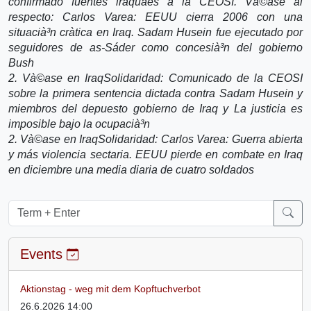
confirmado fuentes iraquà­es a la CEOSI. Và©ase al
respecto: Carlos Varea: EEUU cierra 2006 con una
situacià³n crà­tica en Iraq. Sadam Husein fue ejecutado por
seguidores de as-Sáder como concesià³n del gobierno
Bush
2. Và©ase en IraqSolidaridad: Comunicado de la CEOSI
sobre la primera sentencia dictada contra Sadam Husein y
miembros del depuesto gobierno de Iraq y La justicia es
imposible bajo la ocupacià³n
2. Và©ase en IraqSolidaridad: Carlos Varea: Guerra abierta
y más violencia sectaria. EEUU pierde en combate en Iraq
en diciembre una media diaria de cuatro soldados
Events
Aktionstag - weg mit dem Kopftuchverbot
26.6.2026 14:00