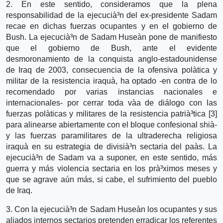
2. En este sentido, consideramos que la plena
responsabilidad de la ejecucià³n del ex-presidente Sadam
recae en dichas fuerzas ocupantes y en el gobierno de
Bush. La ejecucià³n de Sadam Huseà­n pone de manifiesto
que el gobierno de Bush, ante el evidente
desmoronamiento de la conquista anglo-estadounidense
de Iraq de 2003, consecuencia de la ofensiva polà­tica y
militar de la resistencia iraquà­, ha optado -en contra de lo
recomendado por varias instancias nacionales e
internacionales- por cerrar toda và­a de diálogo con las
fuerzas polà­ticas y militares de la resistencia patrià³tica [3]
para alinearse abiertamente con el bloque confesional shià­
y las fuerzas paramilitares de la ultraderecha religiosa
iraquà­ en su estrategia de divisià³n sectaria del paà­s. La
ejecucià³n de Sadam va a suponer, en este sentido, más
guerra y más violencia sectaria en los prà³ximos meses y
que se agrave aún más, si cabe, el sufrimiento del pueblo
de Iraq.
3. Con la ejecucià³n de Sadam Huseà­n los ocupantes y sus
aliados internos sectarios pretenden erradicar los referentes