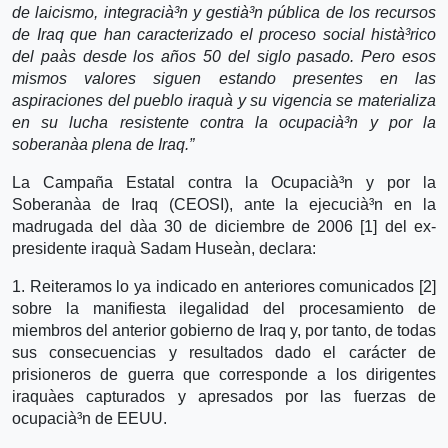
de laicismo, integracià³n y gestià³n pública de los recursos
de Iraq que han caracterizado el proceso social histà³rico
del paà­s desde los años 50 del siglo pasado. Pero esos
mismos valores siguen estando presentes en las
aspiraciones del pueblo iraquà­ y su vigencia se materializa
en su lucha resistente contra la ocupacià³n y por la
soberanà­a plena de Iraq.”
La Campaña Estatal contra la Ocupacià³n y por la
Soberanà­a de Iraq (CEOSI), ante la ejecucià³n en la
madrugada del dà­a 30 de diciembre de 2006 [1] del ex-
presidente iraquà­ Sadam Huseà­n, declara:
1. Reiteramos lo ya indicado en anteriores comunicados [2]
sobre la manifiesta ilegalidad del procesamiento de
miembros del anterior gobierno de Iraq y, por tanto, de todas
sus consecuencias y resultados dado el carácter de
prisioneros de guerra que corresponde a los dirigentes
iraquà­es capturados y apresados por las fuerzas de
ocupacià³n de EEUU.