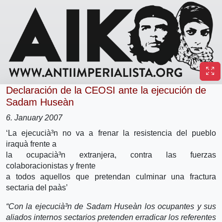
Declaración de la CEOSI ante la ejecución de
Sadam Huseà­n
6. January 2007
‘La ejecucià³n no va a frenar la resistencia del pueblo
iraquà­ frente a
la ocupacià³n extranjera, contra las fuerzas
colaboracionistas y frente
a todos aquellos que pretendan culminar una fractura
sectaria del paà­s’
“Con la ejecucià³n de Sadam Huseà­n los ocupantes y sus
aliados internos sectarios pretenden erradicar los referentes