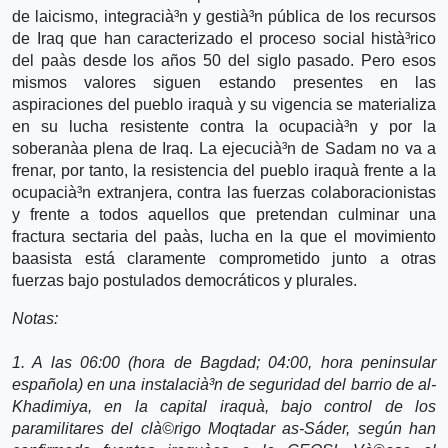
de laicismo, integracià³n y gestià³n pública de los recursos
de Iraq que han caracterizado el proceso social histà³rico
del paà­s desde los años 50 del siglo pasado. Pero esos
mismos valores siguen estando presentes en las
aspiraciones del pueblo iraquà­ y su vigencia se materializa
en su lucha resistente contra la ocupacià³n y por la
soberanà­a plena de Iraq. La ejecucià³n de Sadam no va a
frenar, por tanto, la resistencia del pueblo iraquà­ frente a la
ocupacià³n extranjera, contra las fuerzas colaboracionistas
y frente a todos aquellos que pretendan culminar una
fractura sectaria del paà­s, lucha en la que el movimiento
baasista está claramente comprometido junto a otras
fuerzas bajo postulados democráticos y plurales.
Notas:
1. A las 06:00 (hora de Bagdad; 04:00, hora peninsular
española) en una instalacià³n de seguridad del barrio de al-
Khadimiya, en la capital iraquà­, bajo control de los
paramilitares del clà©rigo Moqtadar as-Sáder, según han