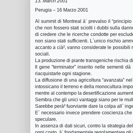
13. March 2001
Perugia – 16 Marzo 2001
Al summit di Montreal à¨ prevalso il “principi
che non fossero stati sciolti i dubbi sulla da
di credere che le ricerche condotte per esclud
non siano stati sufficienti. L`unico rischio amm
accanto a cià², vanno considerate le possibili r
sociali.
La produzione di piante transgeniche rischia di 
Il gene “terminator” inserito nelle sementi 
riacquistarle ogni stagione.
La diffusione di una agricoltura “avanzata” ne
intossicano il terreno e della monocultura impos
mentre al contempo la desertificazione aument
Sembra che gli unici vantaggi siano per le multi
Sarebbe perà² fuorviante dare la colpa all` ing
E´ necessario invece prendere coscienza che n
speculare.
In assenza di dati sicuri, contro la strategia d
ogni costo, à¨ fondamentale regolamentare gli O