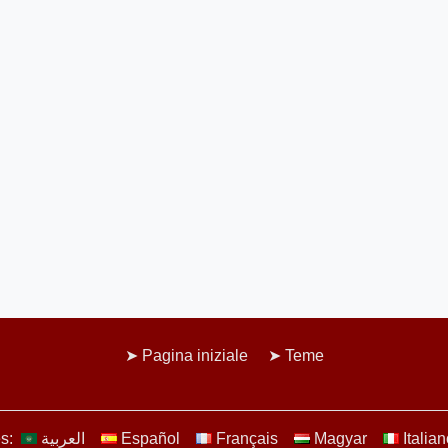
Pagina iniziale
Teme
es:
العربية
Español
Français
Magyar
Italia