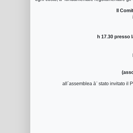
Il Comi
h 17.30 presso l
(ass
all´assemblea à¨ stato invitato il