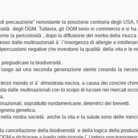
o di precauzione” nonostante la posizione contraria degli USA, f
nnosità degli OGM. Tuttavia, gli OGM sono in commercio e si ha
erne la pericolosità , dopo la diffusione del morbo della mucca
esso dalle multinazionali à¨ l`insorgenza di allergie e intollera
ipercussioni negative che investono la qualità della vita e le re
pregiudicare la biodiversità .
dà luogo ad una seconda generazione sterile creando la neces
l terzo mondo si à¨ dimostrata nociva, a causa dei concimi chim
ta dalle multinazionali con lo scopo di lucrare nei mercati occid
a.
nazionali, soprattutto nordamericane, detentrici dei brevetti.
egneria genetica.
ella nostra società anche la vita e la salute sono delle merci
ella cancellazione della biodiversità e della logica della produz
GM e dichiarare a livello istituzionale l` Umbria non-transgeni