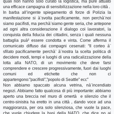
quali non hanno solo curato la logistica, ma pure attuato
una efficace campagna di sensibilizzazione nella loro città .
In barba all’ingente spiegamento di forze di Polizia la
manifestazione si à¨svolta pacificamente, non perchà¨noi
siamo pacifisti, ma perchà¨siamo gente seria, che antepone
ad ogni altra considerazione il dialogo coi lavoratori, la
conquista della fiducia dei cittadini, senza i quali nessuna
battaglia puà² essere condotta e vinta. Come afferma il
comunicato diffuso dai compagni cesenati: “Il corteo à¨
sfilato pacificamente perchà¨ à¨nostra la scelta politica di
decidere modi, tempi e luoghi di una radicalizzazione della
lotta alla NATO, di un movimento che deve farsi
comprendere e crescere progressivamente, fuori dai luoghi
comuni ed etichette che non ci
appartengono:”pacifisti”,”popolo di Seattle” ecc”
Non abbiamo spaccato alcuna vetrina, nà¨incendiato
negozi. Abbiamo fatto qualcosa di più importante: abbiamo
aperto una breccia nel muro di omertà e silenzio che il
centro-sinistra ha eretto in una città , dando voce ad una
maggioranza, per ora solo silenziosa, che vuole la pace,
che vuole chiudere la basi della NATO, che dice no ai