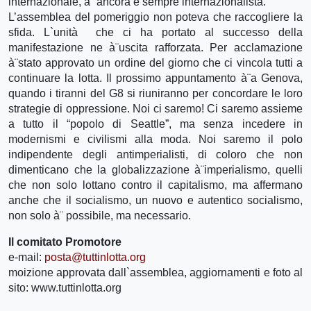
internazionale, à¨ ancora e sempre internazionalista.
L’assemblea del pomeriggio non poteva che raccogliere la
sfida. L`unità che ci ha portato al successo della
manifestazione ne à¨uscita rafforzata. Per acclamazione
à¨stato approvato un ordine del giorno che ci vincola tutti a
continuare la lotta. Il prossimo appuntamento à¨a Genova,
quando i tiranni del G8 si riuniranno per concordare le loro
strategie di oppressione. Noi ci saremo! Ci saremo assieme
a tutto il “popolo di Seattle”, ma senza incedere in
modernismi e civilismi alla moda. Noi saremo il polo
indipendente degli antimperialisti, di coloro che non
dimenticano che la globalizzazione à¨imperialismo, quelli
che non solo lottano contro il capitalismo, ma affermano
anche che il socialismo, un nuovo e autentico socialismo,
non solo à¨ possibile, ma necessario.
Il comitato Promotore
e-mail:
posta@tuttinlotta.org
moizione approvata dall`assemblea, aggiornamenti e foto al
sito: www.tuttinlotta.org