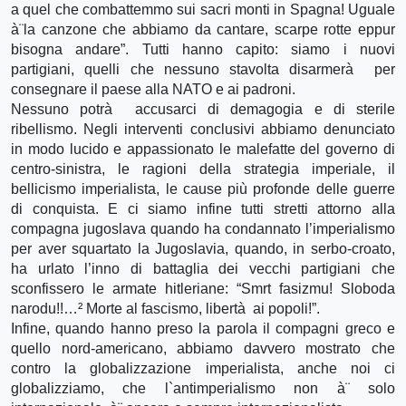
a quel che combattemmo sui sacri monti in Spagna! Uguale
à¨la canzone che abbiamo da cantare, scarpe rotte eppur
bisogna andare”. Tutti hanno capito: siamo i nuovi
partigiani, quelli che nessuno stavolta disarmerà per
consegnare il paese alla NATO e ai padroni.
Nessuno potrà accusarci di demagogia e di sterile
ribellismo. Negli interventi conclusivi abbiamo denunciato
in modo lucido e appassionato le malefatte del governo di
centro-sinistra, le ragioni della strategia imperiale, il
bellicismo imperialista, le cause più profonde delle guerre
di conquista. E ci siamo infine tutti stretti attorno alla
compagna jugoslava quando ha condannato l’imperialismo
per aver squartato la Jugoslavia, quando, in serbo-croato,
ha urlato l’inno di battaglia dei vecchi partigiani che
sconfissero le armate hitleriane: “Smrt fasizmu! Sloboda
narodu!!…² Morte al fascismo, libertà ai popoli!”.
Infine, quando hanno preso la parola il compagni greco e
quello nord-americano, abbiamo davvero mostrato che
contro la globalizzazione imperialista, anche noi ci
globalizziamo, che l`antimperialismo non à¨ solo