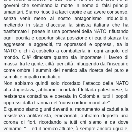
governi che seminano la morte in nome di falsi principi
umanitari. Siamo riusciti a farci capire e ad avere consenso,
senza venir meno al nostro antagonismo irriducibile,
mettendo in stato d`accusa la sinistra italiana che ha
trasformato il paese in una portaerei della NATO, rifiutando
ogni ipocrita e opportunistica posizione di equidistanza tra
aggressori e aggrediti, tra oppressori e oppressi, tra la
NATO e chi à¨costretto a combatterla in ogni angolo del
mondo. Cià² dimostra quanto sia importante il lavoro di
massa, tra le gente, città per città , rifuggendo dall’inseguire
come ombre i summit del nemico alla ricerca del puro e
semplice impatto mediatico.
Non abbiamo quindi solo ricordato l`attacco della NATO
alla Jugoslavia, abbiamo ricordato l`Intifada palestinese, la
resistenza contadina e operaia in Colombia, tutti i popoli
oppressi dalla tirannia del “nuovo ordine mondiale”.
E quando siamo giunti davanti al monumento ai caduti alla
resistenza antifascista, emozionati, abbiamo deposto una
corona di fiori, ricordando a tutti chi siamo e da dove
veniamo: “… ed il nemico attuale, à¨sempre ancora uguale,