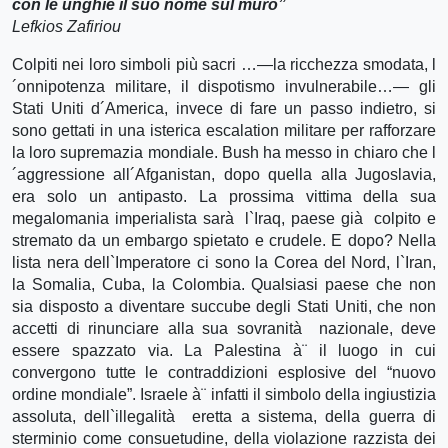
con le unghie il suo nome sul muro”
Lefkios Zafiriou
Colpiti nei loro simboli più sacri …—la ricchezza smodata, l
´onnipotenza militare, il dispotismo invulnerabile…— gli
Stati Uniti d´America, invece di fare un passo indietro, si
sono gettati in una isterica escalation militare per rafforzare
la loro supremazia mondiale. Bush ha messo in chiaro che l
´aggressione all´Afganistan, dopo quella alla Jugoslavia,
era solo un antipasto. La prossima vittima della sua
megalomania imperialista sarà l`Iraq, paese già colpito e
stremato da un embargo spietato e crudele. E dopo? Nella
lista nera dell`Imperatore ci sono la Corea del Nord, l`Iran,
la Somalia, Cuba, la Colombia. Qualsiasi paese che non
sia disposto a diventare succube degli Stati Uniti, che non
accetti di rinunciare alla sua sovranità nazionale, deve
essere spazzato via. La Palestina à¨ il luogo in cui
convergono tutte le contraddizioni esplosive del “nuovo
ordine mondiale”. Israele à¨ infatti il simbolo della ingiustizia
assoluta, dell`illegalità eretta a sistema, della guerra di
sterminio come consuetudine, della violazione razzista dei