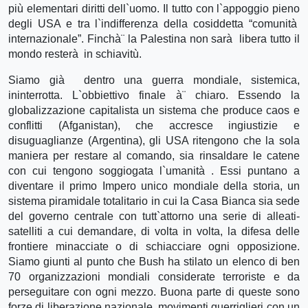
più elementari diritti dell`uomo. Il tutto con l`appoggio pieno
degli USA e tra l`indifferenza della cosiddetta “comunità
internazionale”. Finchà¨ la Palestina non sarà libera tutto il
mondo resterà in schiavitù.
Siamo già dentro una guerra mondiale, sistemica,
ininterrotta. L`obbiettivo finale à¨ chiaro. Essendo la
globalizzazione capitalista un sistema che produce caos e
conflitti (Afganistan), che accresce ingiustizie e
disuguaglianze (Argentina), gli USA ritengono che la sola
maniera per restare al comando, sia rinsaldare le catene
con cui tengono soggiogata l`umanità . Essi puntano a
diventare il primo Impero unico mondiale della storia, un
sistema piramidale totalitario in cui la Casa Bianca sia sede
del governo centrale con tutt`attorno una serie di alleati-
satelliti a cui demandare, di volta in volta, la difesa delle
frontiere minacciate o di schiacciare ogni opposizione.
Siamo giunti al punto che Bush ha stilato un elenco di ben
70 organizzazioni mondiali considerate terroriste e da
perseguitare con ogni mezzo. Buona parte di queste sono
forze di liberazione nazionale, movimenti guerriglieri con un