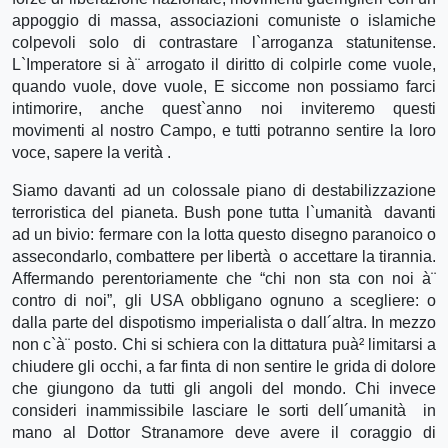
appoggio di massa, associazioni comuniste o islamiche
colpevoli solo di contrastare l`arroganza statunitense.
L`Imperatore si à¨ arrogato il diritto di colpirle come vuole,
quando vuole, dove vuole, E siccome non possiamo farci
intimorire, anche quest`anno noi inviteremo questi
movimenti al nostro Campo, e tutti potranno sentire la loro
voce, sapere la verità .
Siamo davanti ad un colossale piano di destabilizzazione
terroristica del pianeta. Bush pone tutta l`umanità davanti
ad un bivio: fermare con la lotta questo disegno paranoico o
assecondarlo, combattere per libertà o accettare la tirannia.
Affermando perentoriamente che “chi non sta con noi à¨
contro di noi”, gli USA obbligano ognuno a scegliere: o
dalla parte del dispotismo imperialista o dall´altra. In mezzo
non c`à¨ posto. Chi si schiera con la dittatura puà² limitarsi a
chiudere gli occhi, a far finta di non sentire le grida di dolore
che giungono da tutti gli angoli del mondo. Chi invece
consideri inammissibile lasciare le sorti dell´umanità in
mano al Dottor Stranamore deve avere il coraggio di