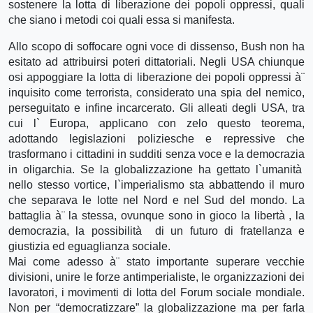
sostenere la lotta di liberazione dei popoli oppressi, quali
che siano i metodi coi quali essa si manifesta.
Allo scopo di soffocare ogni voce di dissenso, Bush non ha
esitato ad attribuirsi poteri dittatoriali. Negli USA chiunque
osi appoggiare la lotta di liberazione dei popoli oppressi à¨
inquisito come terrorista, considerato una spia del nemico,
perseguitato e infine incarcerato. Gli alleati degli USA, tra
cui l` Europa, applicano con zelo questo teorema,
adottando legislazioni poliziesche e repressive che
trasformano i cittadini in sudditi senza voce e la democrazia
in oligarchia. Se la globalizzazione ha gettato l`umanità
nello stesso vortice, l`imperialismo sta abbattendo il muro
che separava le lotte nel Nord e nel Sud del mondo. La
battaglia à¨ la stessa, ovunque sono in gioco la libertà , la
democrazia, la possibilità di un futuro di fratellanza e
giustizia ed eguaglianza sociale.
Mai come adesso à¨ stato importante superare vecchie
divisioni, unire le forze antimperialiste, le organizzazioni dei
lavoratori, i movimenti di lotta del Forum sociale mondiale.
Non per “democratizzare” la globalizzazione ma per farla