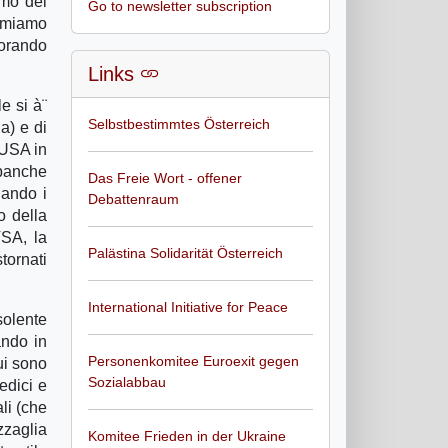
smo del
Go to newsletter subscription
iamiamo
borando
Links
e si à¨
Selbstbestimmtes Österreich
a) e di
 USA in
 banche
Das Freie Wort - offener
nando i
Debattenraum
o della
VSA, la
Palästina Solidarität Österreich
tornati
International Initiative for Peace
solente
ando in
Personenkomitee Euroexit gegen
ui sono
Sozialabbau
edici e
ali (che
zaglia
Komitee Frieden in der Ukraine