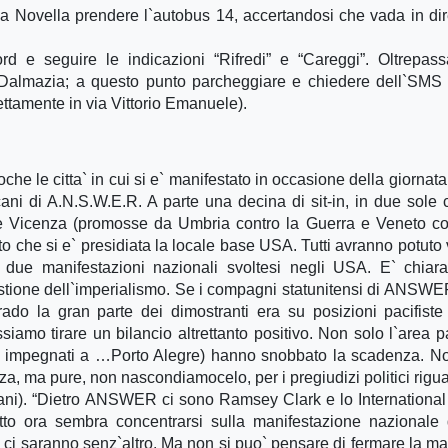
aria Novella prendere l`autobus 14, accertandosi che vada in di
rd e seguire le indicazioni “Rifredi” e “Careggi”. Oltrepas
a Dalmazia; a questo punto parcheggiare e chiedere dell`SMS
ttamente in via Vittorio Emanuele).
oche le citta` in cui si e` manifestato in occasione della giornat
 di A.N.S.W.E.R. A parte una decina di sit-in, in due sole ci
ia e Vicenza (promosse da Umbria contro la Guerra e Veneto co
to che si e` presidiata la locale base USA. Tutti avranno potuto
ue manifestazioni nazionali svoltesi negli USA. E` chiara 
astione dell`imperialismo. Se i compagni statunitensi di ANSW
ado la gran parte dei dimostranti era su posizioni pacifist
iamo tirare un bilancio altrettanto positivo. Non solo l`area pa
no impegnati a …Porto Alegre) hanno snobbato la scadenza. N
za, ma pure, non nascondiamocelo, per i pregiudizi politici rigu
ani). “Dietro ANSWER ci sono Ramsey Clark e lo International
to ora sembra concentrarsi sulla manifestazione nazionale
ti ci saranno senz`altro. Ma non si puo` pensare di fermare la m