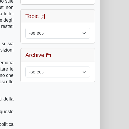
o stile
sti non
tutti i
Topic
e degli
 restati
 si sia
sizioni
Archive
memoria
tare le
ono che
scritto
i della
 questo
olitica