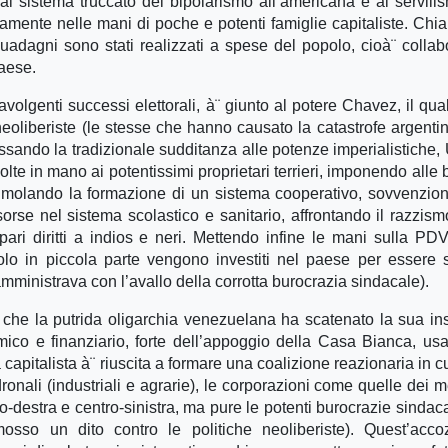
 al sistema truccato del bipolarismo all’americana e al servili
ldamente nelle mani di poche e potenti famiglie capitaliste. Ch
guadagni sono stati realizzati a spese del popolo, cioà¨ colla
paese.
olgenti successi elettorali, à¨ giunto al potere Chavez, il qual
e neoliberiste (le stesse che hanno causato la catastrofe argentin
sando la tradizionale sudditanza alle potenze imperialistiche,
olte in mano ai potentissimi proprietari terrieri, imponendo alle
stimolando la formazione di un sistema cooperativo, sovvenzio
sorse nel sistema scolastico e sanitario, affrontando il razzism
i diritti a indios e neri. Mettendo infine le mani sulla PD
solo in piccola parte vengono investiti nel paese per essere s
amministrava con l’avallo della corrotta burocrazia sindacale).
i che la putrida oligarchia venezuelana ha scatenato la sua in
mico e finanziario, forte dell’appoggio della Casa Bianca, us
apitalista à¨ riuscita a formare una coalizione reazionaria in c
ronali (industriali e agrarie), le corporazioni come quelle dei m
ntro-destra e centro-sinistra, ma pure le potenti burocrazie sindac
so un dito contro le politiche neoliberiste). Quest’accoz