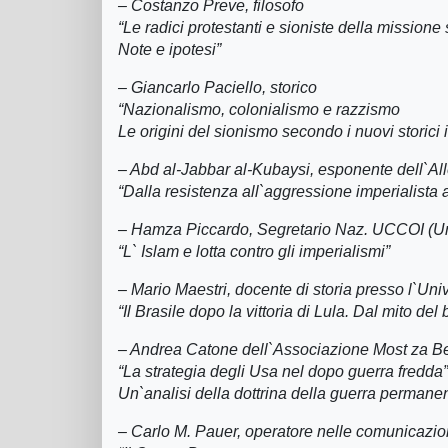
– Costanzo Preve, filosofo
“Le radici protestanti e sioniste della mission
Note e ipotesi”
– Giancarlo Paciello, storico
“Nazionalismo, colonialismo e razzismo
Le origini del sionismo secondo i nuovi storici i
– Abd al-Jabbar al-Kubaysi, esponente dell`Al
“Dalla resistenza all`aggressione imperialista a
– Hamza Piccardo, Segretario Naz. UCCOI (Uni
“L` Islam e lotta contro gli imperialismi”
– Mario Maestri, docente di storia presso l`Uni
“Il Brasile dopo la vittoria di Lula. Dal mito del
– Andrea Catone dell`Associazione Most za B
“La strategia degli Usa nel dopo guerra fredda”
Un`analisi della dottrina della guerra permane
– Carlo M. Pauer, operatore nelle comunicazio