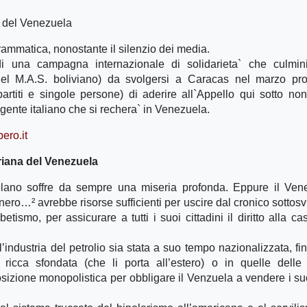
a del Venezuela
rammatica, nonostante il silenzio dei media.
i una campagna internazionale di solidarieta` che culmini
el M.A.S. boliviano) da svolgersi a Caracas nel marzo pro
rtiti e singole persone) di aderire all`Appello qui sotto no
ingente italiano che si rechera` in Venezuela.
ero.it
ariana del Venezuela
ano soffre da sempre una miseria profonda. Eppure il Vene
nero…² avrebbe risorse sufficienti per uscire dal cronico sottosv
tismo, per assicurare a tutti i suoi cittadini il diritto alla cas
l’industria del petrolio sia stata a suo tempo nazionalizzata, fi
 ricca sfondata (che li porta all’estero) o in quelle delle
osizione monopolistica per obbligare il Venzuela a vendere i su