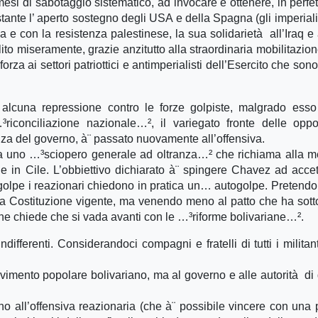
esi di sabotaggio sistematico, ad invocare e ottenere, in perfett
stante l’ aperto sostegno degli USA e della Spagna (gli imperiali
con la resistenza palestinese, la sua solidarietà all’Iraq e a 
ito miseramente, grazie anzitutto alla straordinaria mobilitazion
orza ai settori patriottici e antimperialisti dell’Esercito che sono
alcuna repressione contro le forze golpiste, malgrado esso
iconciliazione nazionale…², il variegato fronte delle oppo
anza del governo, à¨ passato nuovamente all’offensiva.
da uno …³sciopero generale ad oltranza…² che richiama alla 
 in Cile. L’obbiettivo dichiarato à¨ spingere Chavez ad accet
ro golpe i reazionari chiedono in pratica un… autogolpe. Pretend
la Costituzione vigente, ma venendo meno al patto che ha sotto
e chiede che si vada avanti con le …³riforme bolivariane…².
ifferenti. Considerandoci compagni e fratelli di tutti i militant
imento popolare bolivariano, ma al governo e alle autorità di
all’offensiva reazionaria (che à¨ possibile vincere con una p