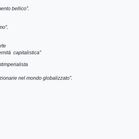
nto bellico”.
mo”.
rte
rnità capitalistica”
timperialista
uzionarie nel mondo globalizzato”.