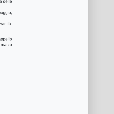
da delle
poggio,
vranità
appello
l marzo