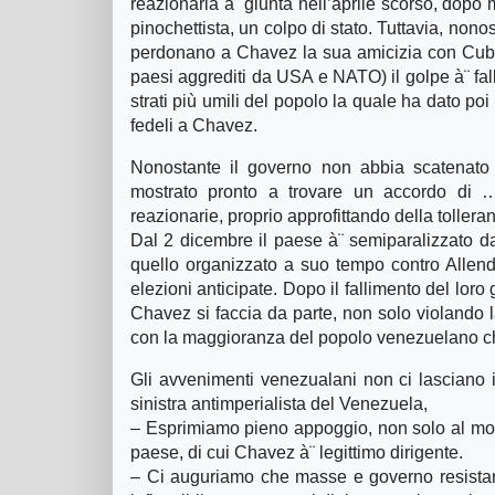
reazionaria à¨ giunta nell’aprile scorso, dopo m
pinochettista, un colpo di stato. Tuttavia, nono
perdonano a Chavez la sua amicizia con Cuba e 
paesi aggrediti da USA e NATO) il golpe à¨ fall
strati più umili del popolo la quale ha dato poi f
fedeli a Chavez.
Nonostante il governo non abbia scatenato 
mostrato pronto a trovare un accordo di …³r
reazionarie, proprio approfittando della toller
Dal 2 dicembre il paese à¨ semiparalizzato 
quello organizzato a suo tempo contro Allende
elezioni anticipate. Dopo il fallimento del lo
Chavez si faccia da parte, non solo violando 
con la maggioranza del popolo venezuelano ch
Gli avvenimenti venezualani non ci lasciano ind
sinistra antimperialista del Venezuela,
– Esprimiamo pieno appoggio, non solo al mov
paese, di cui Chavez à¨ legittimo dirigente.
– Ci auguriamo che masse e governo resistano 