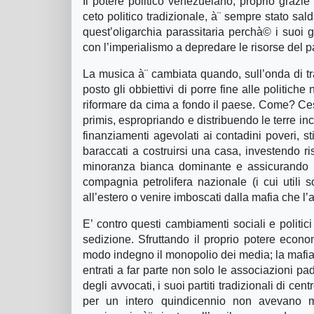
Il potere politico venezuelano, proprio grazie
ceto politico tradizionale, à¨ sempre stato sa
quest’oligarchia parassitaria perchà© i suoi 
con l’imperialismo a depredare le risorse del 
La musica à¨ cambiata quando, sull’onda di trav
posto gli obbiettivi di porre fine alle politich
riformare da cima a fondo il paese. Come? Ces
primis, espropriando e distribuendo le terre inc
finanziamenti agevolati ai contadini poveri, 
baraccati a costruirsi una casa, investendo ri
minoranza bianca dominante e assicurando par
compagnia petrolifera nazionale (i cui utili 
all’estero o venire imboscati dalla mafia che l’
E’ contro questi cambiamenti sociali e politic
sedizione. Sfruttando il proprio potere econo
modo indegno il monopolio dei media; la mafia c
entrati a far parte non solo le associazioni pad
degli avvocati, i suoi partiti tradizionali di ce
per un intero quindicennio non avevano mos