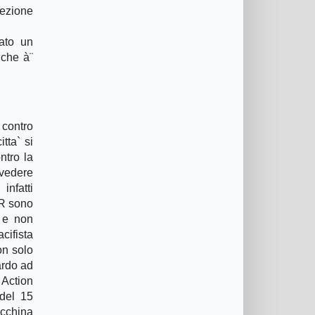
rezione
sato un
 che à¨
a contro
tta` si
ntro la
 vedere
infatti
ER sono
e e non
cifista
on solo
ardo ad
 Action
 del 15
acchina