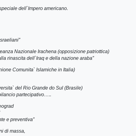
e speciale dell`Impero americano.
sraeliani”
leanza Nazionale Irachena (opposizione patriottica)
lla rinascita dell`Iraq e della nazione araba”
one Comunita` Islamiche in Italia)
versita` del Rio Grande do Sul (Brasile)
 bilancio partecipativo…..
eograd
nte e preventiva”
ni di massa,