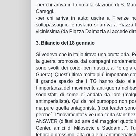
-per chi arriva in treno alla stazione di S. M
Careggi.
-per chi arriva in auto: uscire a Firenze no
sottopassaggio ferroviario si arriva a Piazz
vicinissima (da Piazza Dalmazia si accede dire
3. Bilancio del 18 gennaio
Si vedeva che in Italia tirava una brutta aria. P
la guerra promossa dai compagni nordamericani
sono svolti dei cortei ben riusciti, a Perug
Guerra). Quest`ultima molto piu` importante da
il grande spazio che i TG hanno dato alle d
l`importanza del movimento anti-guerra nel b
soddisfatti di come e` andata da loro (malgr
antimperialiste). Qui da noi purtroppo non poss
ma pure quella antagonista (i cui leader so
perche` il “movimento” vive una certa stanchez
ANSWER (diffusi ad arte dai maggiori quotidi
Center, amici di Milosevic e Saddam…”. Tut
febbraio prossimo, alla quale gli antimperialis