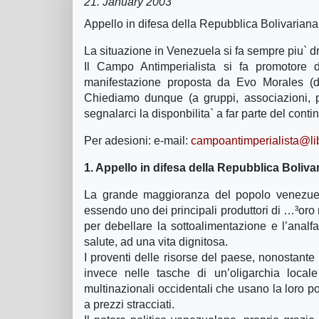
21. January 2003
Appello in difesa della Repubblica Bolivarian
La situazione in Venezuela si fa sempre piu` d
Il Campo Antimperialista si fa promotore d
manifestazione proposta da Evo Morales (d
Chiediamo dunque (a gruppi, associazioni, pa
segnalarci la disponbilita` a far parte del cont
Per adesioni: e-mail:
campoantimperialista@lib
1. Appello in difesa della Repubblica Boliv
La grande maggioranza del popolo venezuel
essendo uno dei principali produttori di …³oro 
per debellare la sottoalimentazione e l’analfabe
salute, ad una vita dignitosa.
I proventi delle risorse del paese, nonostante 
invece nelle tasche di un’oligarchia locale
multinazionali occidentali che usano la loro p
a prezzi stracciati.