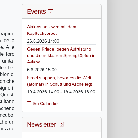
Events
Aktionstag - weg mit dem
Kopftuchverbot
 rapido
 della
26.6.2026 14:00
e. Alle
Gegen Kriege, gegen Aufrüstung
le loro
und die nuklearen Sprengköpfen in
 unita`
Aviano!
te che,
6.6.2026 15:00
bionici
Israel stoppen, bevor es die Welt
roniche
(atomar) in Schutt und Asche legt
ignori!
19.4.2026 14:00 - 19.4.2026 16:00
 Questi
sultano
the Calendar
racheno
incubo:
 che un
Newsletter
ranza e