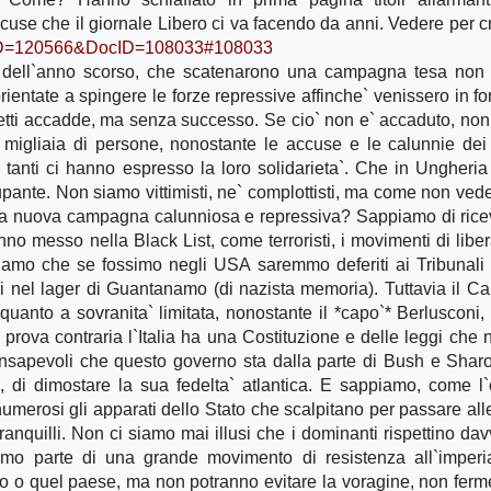
accuse che il giornale Libero ci va facendo da anni. Vedere per c
lID=120566&DocID=108033#108033
ro dell`anno scorso, che scatenarono una campagna tesa non
rientate a spingere le forze repressive affinche` venissero in fo
tti accadde, ma senza successo. Se cio` non e` accaduto, non
 migliaia di persone, nonostante le accuse e le calunnie de
tanti ci hanno espresso la loro solidarieta`. Che in Ungheria 
ante. Non siamo vittimisti, ne` complottisti, ma come non ved
 una nuova campagna calunniosa e repressiva? Sappiamo di rice
no messo nella Black List, come terroristi, i movimenti di libe
mo che se fossimo negli USA saremmo deferiti ai Tribunali m
usi nel lager di Guantanamo (di nazista memoria). Tuttavia il C
 quanto a sovranita` limitata, nonostante il *capo`* Berlusconi,
prova contraria l`Italia ha una Costituzione e delle leggi che n
nsapevoli che questo governo sta dalla parte di Bush e Shar
, di dimostare la sua fedelta` atlantica. E sappiamo, come l
numerosi gli apparati dello Stato che scalpitano per passare alle
ranquilli. Non ci siamo mai illusi che i dominanti rispettino dav
amo parte di una grande movimento di resistenza all`imperi
o o quel paese, ma non potranno evitare la voragine, non fer