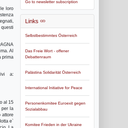
Go to newsletter subscription
le loro
istenza
Links
gnati,
 questi
Selbstbestimmtes Österreich
AMPAGNA
ima. Al
Das Freie Wort - offener
a prima
Debattenraum
Palästina Solidarität Österreich
vi a:
International Initiative for Peace
o al 15
Personenkomitee Euroexit gegen
 per la
Sozialabbau
 attore
lotta e`
Komitee Frieden in der Ukraine
cio. La