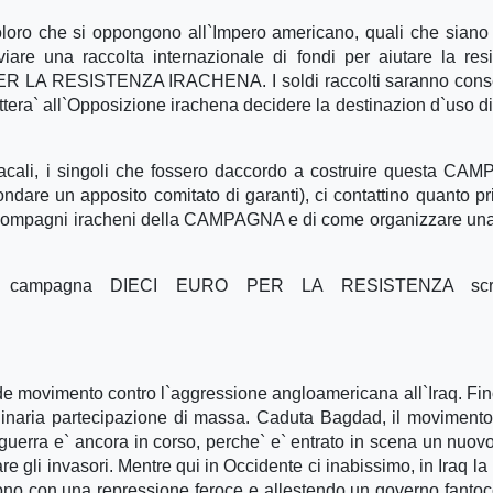
i coloro che si oppongono all`Impero americano, quali che siano 
viare una raccolta internazionale di fondi per aiutare la res
R LA RESISTENZA IRACHENA. I soldi raccolti saranno conse
ettera` all`Opposizione irachena decidere la destinazion d`uso di
sindacali, i singoli che fossero daccordo a costruire questa C
e un apposito comitato di garanti), ci contattino quanto pr
 compagni iracheni della CAMPAGNA e di come organizzare un
sta campagna DIECI EURO PER LA RESISTENZA scri
e movimento contro l`aggressione angloamericana all`Iraq. Fin
ordinaria partecipazione di massa. Caduta Bagdad, il movimento
a guerra e` ancora in corso, perche` e` entrato in scena un nuovo
re gli invasori. Mentre qui in Occidente ci inabissimo, in Iraq la 
dono con una repressione feroce e allestendo un governo fantoc