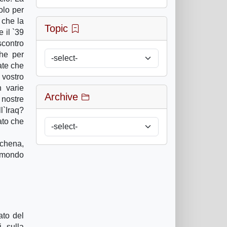
olo per
 che la
Topic
e il `39
scontro
he per
ate che
 vostro
n varie
Archive
 nostre
l`Iraq?
ato che
achena,
n mondo
ato del
 sulla