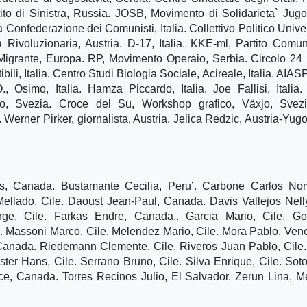
o di Sinistra, Russia. JOSB, Movimento di Solidarieta` Jugo
 Confederazione dei Comunisti, Italia. Collettivo Politico Univer
 Rivoluzionaria, Austria. D-17, Italia. KKE-ml, Partito Comun
 Migrante, Europa. RP, Movimento Operaio, Serbia. Circolo 24
i, Italia. Centro Studi Biologia Sociale, Acireale, Italia. AIASP, 
O., Osimo, Italia. Hamza Piccardo, Italia. Joe Fallisi, Italia
eno, Svezia. Croce del Su, Workshop grafico, Växjo, Svezi
Werner Pirker, giornalista, Austria. Jelica Redzic, Austria-Yugo
, Canada. Bustamante Cecilia, Peru’. Carbone Carlos Nom
Mellado, Cile. Daoust Jean-Paul, Canada. Davis Vallejos Nelly
orge, Cile. Farkas Endre, Canada,. Garcia Mario, Cile. Go
e. Massoni Marco, Cile. Melendez Mario, Cile. Mora Pablo, Ven
 Canada. Riedemann Clemente, Cile. Riveros Juan Pablo, Cile
ter Hans, Cile. Serrano Bruno, Cile. Silva Enrique, Cile. Sot
e, Canada. Torres Recinos Julio, El Salvador. Zerun Lina, M