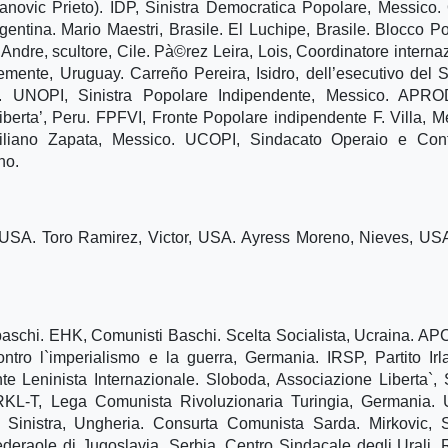
anovic Prieto). IDP, Sinistra Democratica Popolare, Messico.
 Argentina. Mario Maestri, Brasile. El Luchipe, Brasile. Blocco P
ndre, scultore, Cile. Pà©rez Leira, Lois, Coordinatore interna
lemente, Uruguay. Carreño Pereira, Isidro, dell’esecutivo del
ay. UNOPI, Sinistra Popolare Indipendente, Messico. APRO
liberta’, Peru. FPFVI, Fronte Popolare indipendente F. Villa, M
liano Zapata, Messico. UCOPI, Sindacato Operaio e Cont
no.
r, USA. Toro Ramirez, Victor, USA. Ayress Moreno, Nieves, US
aschi. EHK, Comunisti Baschi. Scelta Socialista, Ucraina. AP
ntro l`imperialismo e la guerra, Germania. IRSP, Partito Ir
te Leninista Internazionale. Sloboda, Associazione Liberta`, 
. RKL-T, Lega Comunista Rivoluzionaria Turingia, Germania.
i Sinistra, Ungheria. Consurta Comunista Sarda. Mirkovic, 
deraole di Jugoslavia, Serbia. Centro Sindacale degli Urali, 