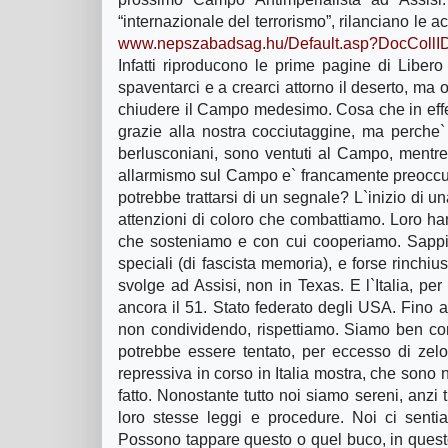
“internazionale del terrorismo”, rilanciano le 
www.nepszabadsag.hu/Default.asp?DocCol
Infatti riproducono le prime pagine di Libe
spaventarci e a crearci attorno il deserto, ma o
chiudere il Campo medesimo. Cosa che in effe
grazie alla nostra cocciutaggine, ma perche`
berlusconiani, sono ventuti al Campo, mentre 
allarmismo sul Campo e` francamente preoccup
potrebbe trattarsi di un segnale? L`inizio di
attenzioni di coloro che combattiamo. Loro han
che sosteniamo e con cui cooperiamo. Sappia
speciali (di fascista memoria), e forse rinchi
svolge ad Assisi, non in Texas. E l`Italia, per
ancora il 51. Stato federato degli USA. Fino a 
non condividendo, rispettiamo. Siamo ben co
potrebbe essere tentato, per eccesso di zelo
repressiva in corso in Italia mostra, che sono 
fatto. Nonostante tutto noi siamo sereni, anzi t
loro stesse leggi e procedure. Noi ci senti
Possono tappare questo o quel buco, in quest