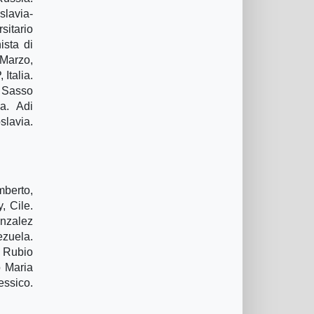
slavia-
sitario
ista di
 Marzo,
Italia.
. Sasso
a. Adi
slavia.
berto,
, Cile.
nzalez
ezuela.
. Rubio
o Maria
essico.