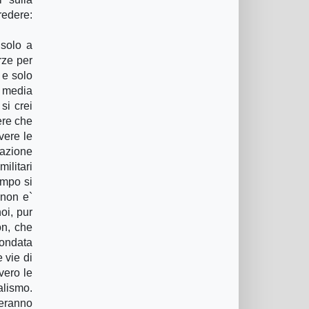
redere:
 solo a
rze per
 e solo
i media
si crei
ere che
vere le
razione
ilitari
ampo si
 non e`
oi, pur
on, che
`ondata
 vie di
vero le
alismo.
meranno