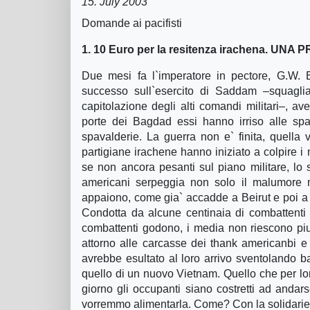
15. July 2003
Domande ai pacifisti
1. 10 Euro per la resitenza irachena. UNA
Due mesi fa l`imperatore in pectore, G.W. Bu
successo sull`esercito di Saddam –squagli
capitolazione degli alti comandi militari–, ave
porte dei Bagdad essi hanno irriso alle spa
spavalderie. La guerra non e` finita, quella v
partigiane irachene hanno iniziato a colpire i 
se non ancora pesanti sul piano militare, lo s
americani serpeggia non solo il malumore ma
appaiono, come gia` accadde a Beirut e poi a M
Condotta da alcune centinaia di combattenti q
combattenti godono, i media non riescono piu
attorno alle carcasse dei thank americanbi e 
avrebbe esultato al loro arrivo sventolando ba
quello di un nuovo Vietnam. Quello che per lor
giorno gli occupanti siano costretti ad anda
vorremmo alimentarla. Come? Con la solidarieta