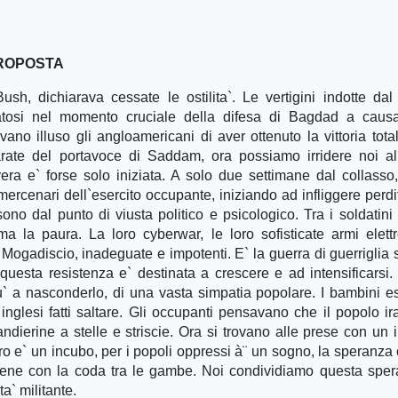
 PROPOSTA
sh, dichiarava cessate le ostilita`. Le vertigini indotte dal
atosi nel momento cruciale della difesa di Bagdad a causa
vano illuso gli angloamericani di aver ottenuto la vittoria total
rate del portavoce di Saddam, ora possiamo irridere noi al
era e` forse solo iniziata. A solo due settimane dal collasso,
mercenari dell`esercito occupante, iniziando ad infliggere perdi
ono dal punto di viusta politico e psicologico. Tra i soldatini 
 la paura. La loro cyberwar, le loro sofisticate armi elett
ogadiscio, inadeguate e impotenti. E` la guerra di guerriglia s
uesta resistenza e` destinata a crescere e ad intensificarsi.
` a nasconderlo, di una vasta simpatia popolare. I bambini e
inglesi fatti saltare. Gli occupanti pensavano che il popolo i
ndierine a stelle e striscie. Ora si trovano alle prese con un 
o e` un incubo, per i popoli oppressi à¨ un sogno, la speranza
rsene con la coda tra le gambe. Noi condividiamo questa spe
` militante.