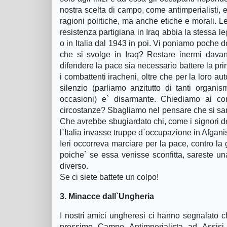
nostra scelta di campo, come antimperialisti, 
ragioni politiche, ma anche etiche e morali.
resistenza partigiana in Iraq abbia la stessa legi
o in Italia dal 1943 in poi. Vi poniamo poche 
che si svolge in Iraq? Restare inermi dava
difendere la pace sia necessario battere la p
i combattenti iracheni, oltre che per la loro au
silenzio (parliamo anzitutto di tanti organi
occasioni) e` disarmante. Chiediamo ai com
circostanze? Sbagliamo nel pensare che si sare
Che avrebbe sbugiardato chi, come i signori de 
l`Italia invasse truppe d`occupazione in Afgani
Ieri occorreva marciare per la pace, contro la
poiche` se essa venisse sconfitta, sareste una
diverso.
Se ci siete battete un colpo!
3. Minacce dall`Ungheria
I nostri amici ungheresi ci hanno segnalato c
prossimo Campo Antimperialista ad Assisi.