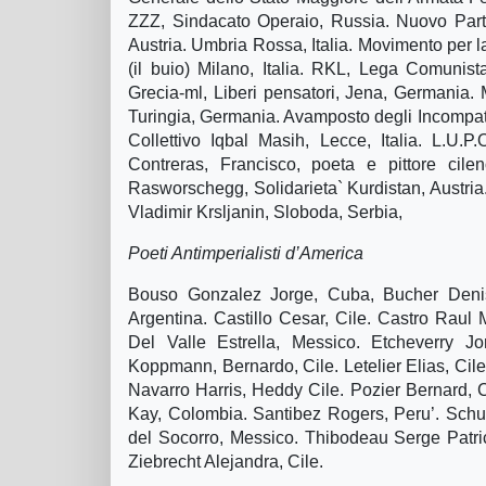
ZZZ, Sindacato Operaio, Russia. Nuovo Partit
Austria. Umbria Rossa, Italia. Movimento per la
(il buio) Milano, Italia. RKL, Lega Comunista
Grecia-ml, Liberi pensatori, Jena, Germania.
Turingia, Germania. Avamposto degli Incompatibil
Collettivo Iqbal Masih, Lecce, Italia. L.U.P.
Contreras, Francisco, poeta e pittore cil
Rasworschegg, Solidarieta` Kurdistan, Austria. 
Vladimir Krsljanin, Sloboda, Serbia,
Poeti Antimperialisti d’America
Bouso Gonzalez Jorge, Cuba, Bucher Denis
Argentina. Castillo Cesar, Cile. Castro Raul 
Del Valle Estrella, Messico. Etcheverry J
Koppmann, Bernardo, Cile. Letelier Elias, Cil
Navarro Harris, Heddy Cile. Pozier Bernard,
Kay, Colombia. Santibez Rogers, Peru’. Schus
del Socorro, Messico. Thibodeau Serge Patric
Ziebrecht Alejandra, Cile.