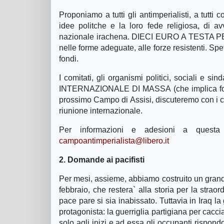
Proponiamo a tutti gli antimperialisti, a tutt
idee politche e la loro fede religiosa, di av
nazionale irachena. DIECI EURO A TESTA PE
nelle forme adeguate, alle forze resistenti. Sp
fondi.
I comitati, gli organismi politici, sociali e 
INTERNAZIONALE DI MASSA (che implica fondar
prossimo Campo di Assisi, discuteremo con i
riunione internazionale.
Per informazioni e adesioni a que
campoantimperialista@libero.it
2. Domande ai pacifisti
Per mesi, assieme, abbiamo costruito un grand
febbraio, che restera` alla storia per la stra
pace pare si sia inabissato. Tuttavia in Iraq l
protagonista: la guerriglia partigiana per caccia
solo agli inizi e ad essa gli occupanti rispon