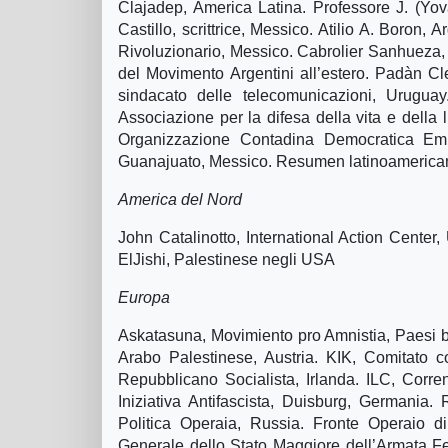
Clajadep, America Latina. Professore J. (Yov
Castillo, scrittrice, Messico. Atilio A. Boron,
Rivoluzionario, Messico. Cabrolier Sanhueza, A
del Movimento Argentini all’estero. Padà­n C
sindacato delle telecomunicazioni, Urugu
Associazione per la difesa della vita e della 
Organizzazione Contadina Democratica Emi
Guanajuato, Messico. Resumen latinoamerica
America del Nord
John Catalinotto, International Action Cente
ElJishi, Palestinese negli USA
Europa
Askatasuna, Movimiento pro Amnistia, Paesi b
Arabo Palestinese, Austria. KIK, Comitato co
Repubblicano Socialista, Irlanda. ILC, Corren
Iniziativa Antifascista, Duisburg, Germania
Politica Operaia, Russia. Fronte Operaio d
Generale dello Stato Maggiore dell’Armata Fe