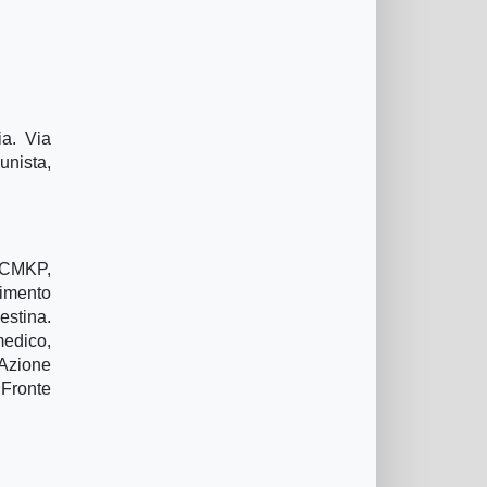
ia. Via
unista,
. CMKP,
vimento
estina.
medico,
 Azione
 Fronte