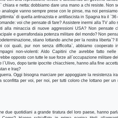
e` chiara e netta: dobbiamo dare una mano a chi resiste. Non s
 Le analogie vanno sempre prese con le pinse, ma noi pensiamo
ttimita` di quella antinazista e antifascista in Spagna tra il `36 
domande: voi che pensate di fare? Assistere inermi alla TV allo 
nti alla minaccia di nuove aggressioni USA? Non pensate c
rincipale e guerrafondaia potenza militare del mondo? Non pens
todeterminazione, stiano lottando anche per la nostra liberta`? Il
smi coi quali, pur non senza difficolta`, abbiamo cooperato i
pagni non-violenti: Aldo Capitini che avrebbe fatto nelle
bbe opposto con tutte le sue forze all`occupazione militare del
l`Ulivo, dopo tante ipocrite chiacchiere, hanno alla fine accett
stan e Iraq?
 guerra. Oggi bisogna marciare per appoggiare la resistenza ir
 sconfitta per voi, per noi, per tutti coloro che lottano per u
he due quotidiani a grande tiratura del loro paese, hanno parl
 Come? Hanno schiaffato in prima pagina titoli allarmanti