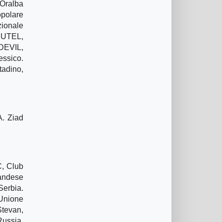
 Oralba
opolare
zionale
 SUTEL,
DEVIL,
essico.
adino,
A. Ziad
C, Club
landese
Serbia.
 Unione
Stevan,
Russia.