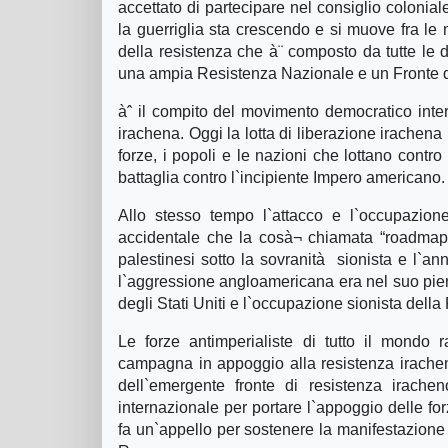
accettato di partecipare nel consiglio colonia
la guerriglia sta crescendo e si muove fra le
della resistenza che à¨ composto da tutte le div
una ampia Resistenza Nazionale e un Fronte di 
àˆ il compito del movimento democratico inter
irachena. Oggi la lotta di liberazione irachena
forze, i popoli e le nazioni che lottano contro 
battaglia contro l`incipiente Impero americano.
Allo stesso tempo l`attacco e l`occupazione
accidentale che la cosà¬ chiamata “roadmap” 
palestinesi sotto la sovranità sionista e l`a
l`aggressione angloamericana era nel suo pieno
degli Stati Uniti e l`occupazione sionista della
Le forze antimperialiste di tutto il mondo
campagna in appoggio alla resistenza irachen
dell`emergente fronte di resistenza irache
internazionale per portare l`appoggio delle fo
fa un`appello per sostenere la manifestazione