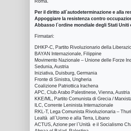
Roma.
Per il diritto all`autodeterminazione e alla r
Appoggiare la resistenza contro occupazione
Abbasso l`ordine mondiale degli Stati Uniti 
Firmatari:
DHKP-C, Partito Rivoluzionario della Liberazi
BAYAN Internazionale, Filippine
Movimento Nazionale – Unione delle Forze In
Sedunia, Austria
Iniziativa, Duisburg, Germania
Fronte di Sinistra, Ungheria
Coalizione Patriottica Irachena
APC, Club Arabo Palestinese, Vienna, Austria
KKE/ML, Partito Comunista di Grecia / Marxist
ILC, Corrente Leninista Internazionale
RKL-T, Lega Comunista Rivoluzionaria – Thur
Lealtà all`Uomo e alla Terra, Libano
ACTUS, Azione per l`Unità e il Socialismo C
Abnaa el Balad, Palestina