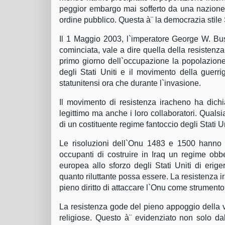
peggior embargo mai sofferto da una nazione: n
ordine pubblico. Questa à¨ la democrazia stile S
Il 1 Maggio 2003, l`imperatore George W. Bus
cominciata, vale a dire quella della resistenza 
primo giorno dell`occupazione la popolazione
degli Stati Uniti e il movimento della guer
statunitensi ora che durante l`invasione.
Il movimento di resistenza iracheno ha dichi
legittimo ma anche i loro collaboratori. Qualsi
di un costituente regime fantoccio degli Stati U
Le risoluzioni dell`Onu 1483 e 1500 hanno gius
occupanti di costruire in Iraq un regime obb
europea allo sforzo degli Stati Uniti di er
quanto riluttante possa essere. La resistenza ir
pieno diritto di attaccare l`Onu come strument
La resistenza gode del pieno appoggio della v
religiose. Questo à¨ evidenziato non solo da