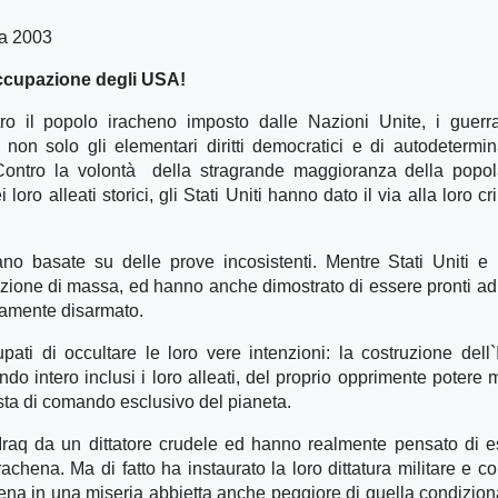
ta 2003
occupazione degli USA!
 il popolo iracheno imposto dalle Nazioni Unite, i guerra
non solo gli elementari diritti democratici e di autodetermi
Contro la volontà della stragrande maggioranza della popo
oro alleati storici, gli Stati Uniti hanno dato il via alla loro c
ano basate su delle prove incosistenti. Mentre Stati Uniti e 
uzione di massa, ed hanno anche dimostrato di essere pronti ad
camente disarmato.
pati di occultare le loro vere intenzioni: la costruzione dell
o intero inclusi i loro alleati, del proprio opprimente potere mi
sta di comando esclusivo del pianeta.
l`Iraq da un dittatore crudele ed hanno realmente pensato di e
chena. Ma di fatto ha instaurato la loro dittatura militare e co
ena in una miseria abbietta anche peggiore di quella condizion