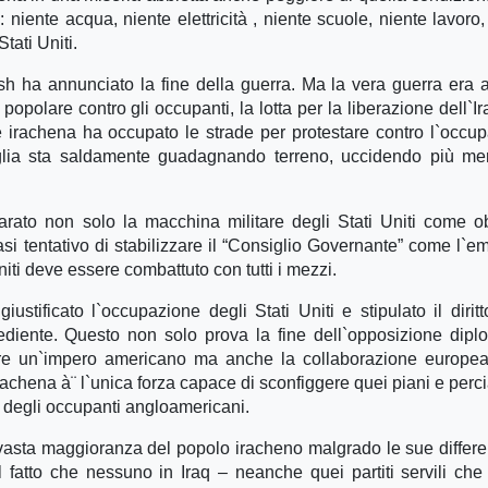
iente acqua, niente elettricità , niente scuole, niente lavoro,
tati Uniti.
h ha annunciato la fine della guerra. Ma la vera guerra era
popolare contro gli occupanti, la lotta per la liberazione dell`Ir
 irachena ha occupato le strade per protestare contro l`occu
riglia sta saldamente guadagnando terreno, uccidendo più me
arato non solo la macchina militare degli Stati Uniti come ob
asi tentativo di stabilizzare il “Consiglio Governante” come l`e
niti deve essere combattuto con tutti i mezzi.
tificato l`occupazione degli Stati Uniti e stipulato il diritt
ediente. Questo non solo prova la fine dell`opposizione dipl
igere un`impero americano ma anche la collaborazione europe
achena à¨ l`unica forza capace di sconfiggere quei piani e percià
o degli occupanti angloamericani.
asta maggioranza del popolo iracheno malgrado le sue differen
l fatto che nessuno in Iraq – neanche quei partiti servili ch