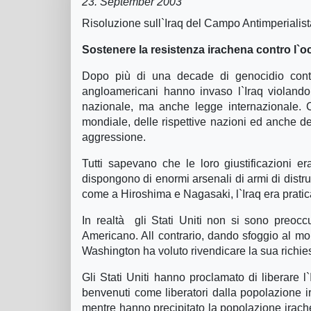
23. September 2003
Risoluzione sull`Iraq del Campo Antimperialis
Sostenere la resistenza irachena contro l`
Dopo più di una decade di genocidio contro
angloamericani hanno invaso l`Iraq violando 
nazionale, ma anche legge internazionale. 
mondiale, delle rispettive nazioni ed anche dei l
aggressione.
Tutti sapevano che le loro giustificazioni er
dispongono di enormi arsenali di armi di distr
come a Hiroshima e Nagasaki, l`Iraq era prati
In realtà gli Stati Uniti non si sono preoccu
Americano. All contrario, dando sfoggio al mond
Washington ha voluto rivendicare la sua richie
Gli Stati Uniti hanno proclamato di liberare 
benvenuti come liberatori dalla popolazione ira
mentre hanno precipitato la popolazione irach