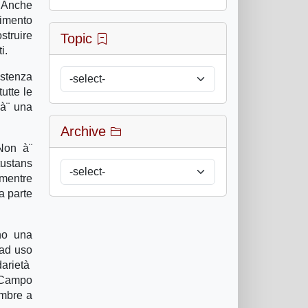
. Anche
vimento
struire
Topic
i.
istenza
utte le
 à¨ una
Archive
 Non à¨
tustans
 mentre
a parte
ano una
 ad uso
arietà
l Campo
embre a