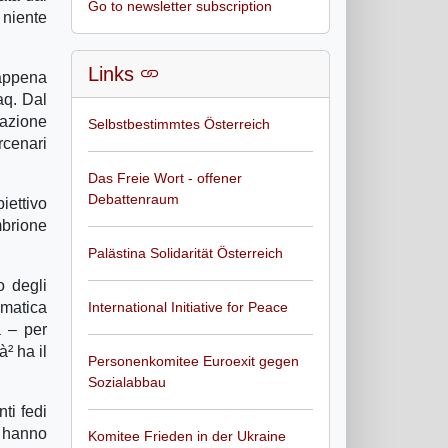
Go to newsletter subscription
 niente
Links
 appena
aq. Dal
pazione
Selbstbestimmtes Österreich
rcenari
Das Freie Wort - offener
Debattenraum
iettivo
mbrione
Palästina Solidarität Österreich
o degli
omatica
International Initiative for Peace
a – per
² ha il
Personenkomitee Euroexit gegen
Sozialabbau
ti fedi
e hanno
Komitee Frieden in der Ukraine