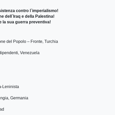
esistenza contro l`imperialismo!
 dell`Iraq e della Palestina!
e la sua guerra preventiva!
one del Popolo – Fronte, Turchia
dipendenti, Venezuela
a-Leninista
ingia, Germania
had