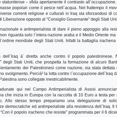
le statunitense – sfida apertamente il contrasto all`occupazione
 masse popolari come il pesce nell`acqua. Nel frattempo il mo
erse correnti religiose e culturali in Iraq sta sforzandosi di co
Liberazione opposto al “Consiglio Governante” degli Stati Unit
nazionale e antimperialista di dare il pieno appoggio alla res
 non riguarda solo l`intera nazione araba e il Medio Oriente ma t
l`ordine mondiale degli Stati Uniti. Infatti la battaglia irachena
 dell`Iraq à¨ diretta anche contro il popolo palestininese.
degli Stati Uniti, che prospetta la formazione di alcuni Ban
nnientamento dei Palestininesi come nazione, sia stata dettata
 svolgimento. Percià² la lotta contro l`occupazione dell`Iraq d
 Palestina sono collegate inestricabilmente.
 radunate qui nel Campo Antimperialista di Assisi annunci
a che inizia in Europa con la raccolta di 10 Euro a testa per
no. Allo stesso tempo prepariamo una delegazione di solid
rze democratiche ed antimperialiste alla resistenza dell`Iraq. I
 “Con il popolo iracheno che resiste” programmata per il 6 dic