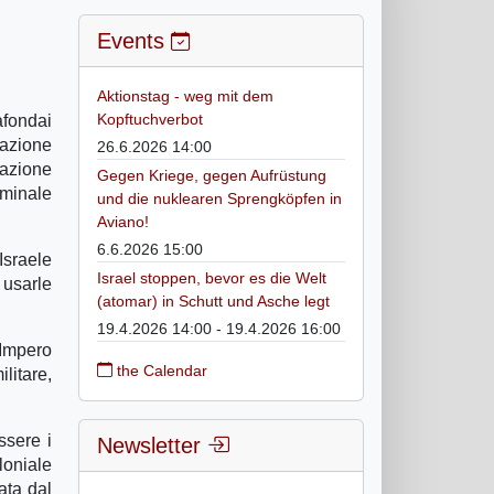
Events
Aktionstag - weg mit dem
Kopftuchverbot
fondai
nazione
26.6.2026 14:00
lazione
Gegen Kriege, gegen Aufrüstung
riminale
und die nuklearen Sprengköpfen in
Aviano!
6.6.2026 15:00
Israele
Israel stoppen, bevor es die Welt
 usarle
(atomar) in Schutt und Asche legt
19.4.2026 14:00 - 19.4.2026 16:00
`Impero
the Calendar
litare,
ssere i
Newsletter
loniale
ata dal