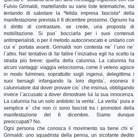
Fulvio Grimaldi, martellando su varie liste telematiche, sta
tentando di sabotare la *fetida impresa fascista* della
manifestazione prevista il 6 dicembre prossimo. Ognuno ha
il diritto di contrastare, se crede, una proposta di
mobilitazione. Si puo` bocciarla per i suoi contenuti
antimperialisti, o per il metodo autoconvocato e unitario con
cui e` portata avanti. Grimaldi non contesta ne` l`uno ne`
l`altro. Nel tentativo di far fallire l`iniziativa egli ha scelto la
strada più breve: quella della calunnia. La calunnia ha
alcuni vantaggi: viaggia velocissima, come il veleno agisce
in modo fulmineo, soprattutto sugli ingenui, delegittima i
suoi bersagli infangando la loro dignita`, esonera il
calunniatore dal dover provare cio` che insinua, obbligando
invece l`accusato a dover dimostrare lui la sua innocenza.
La calunnia ha un solo antidoto: la verita`. La verita` pura e
semplice e` che non ci sono fascisti tra i promotori della
manifestazione del 6 dicembre. Siamo dunque
preoccupati? No.
Ogni persona che conosca il movimento sa bene chi e`
Grimaldi: uno squadrista della penna, un sicofante dedito