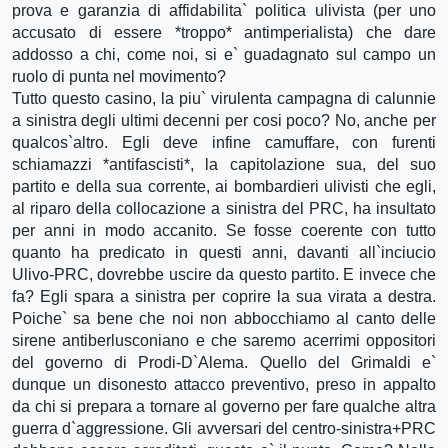
prova e garanzia di affidabilita` politica ulivista (per uno
accusato di essere *troppo* antimperialista) che dare
addosso a chi, come noi, si e` guadagnato sul campo un
ruolo di punta nel movimento?
Tutto questo casino, la piu` virulenta campagna di calunnie
a sinistra degli ultimi decenni per cosi poco? No, anche per
qualcos`altro. Egli deve infine camuffare, con furenti
schiamazzi *antifascisti*, la capitolazione sua, del suo
partito e della sua corrente, ai bombardieri ulivisti che egli,
al riparo della collocazione a sinistra del PRC, ha insultato
per anni in modo accanito. Se fosse coerente con tutto
quanto ha predicato in questi anni, davanti all`inciucio
Ulivo-PRC, dovrebbe uscire da questo partito. E invece che
fa? Egli spara a sinistra per coprire la sua virata a destra.
Poiche` sa bene che noi non abbocchiamo al canto delle
sirene antiberlusconiano e che saremo acerrimi oppositori
del governo di Prodi-D`Alema. Quello del Grimaldi e`
dunque un disonesto attacco preventivo, preso in appalto
da chi si prepara a tornare al governo per fare qualche altra
guerra d`aggressione. Gli avversari del centro-sinistra+PRC