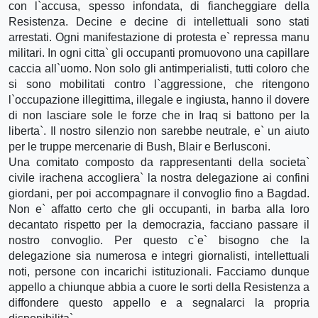
con l`accusa, spesso infondata, di fiancheggiare della
Resistenza. Decine e decine di intellettuali sono stati
arrestati. Ogni manifestazione di protesta e` repressa manu
militari. In ogni citta` gli occupanti promuovono una capillare
caccia all`uomo. Non solo gli antimperialisti, tutti coloro che
si sono mobilitati contro l`aggressione, che ritengono
l`occupazione illegittima, illegale e ingiusta, hanno il dovere
di non lasciare sole le forze che in Iraq si battono per la
liberta`. Il nostro silenzio non sarebbe neutrale, e` un aiuto
per le truppe mercenarie di Bush, Blair e Berlusconi.
Una comitato composto da rappresentanti della societa`
civile irachena accogliera` la nostra delegazione ai confini
giordani, per poi accompagnare il convoglio fino a Bagdad.
Non e` affatto certo che gli occupanti, in barba alla loro
decantato rispetto per la democrazia, facciano passare il
nostro convoglio. Per questo c`e` bisogno che la
delegazione sia numerosa e integri giornalisti, intellettuali
noti, persone con incarichi istituzionali. Facciamo dunque
appello a chiunque abbia a cuore le sorti della Resistenza a
diffondere questo appello e a segnalarci la propria