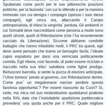
Sputtanato come pochi per le sue pittoresche posizioni
politiche, per la faziosita` con cui le difende e per la maniera
immorale con cui denigra i compagni (spesso i suoi stessi
compagni), egli cerca ora, attaccando il Campo
antimperialista, di rifarsi la verginita` perduta. Gli ambienti in
cui Grimaldi deve riaccreditarsi come persona a modo sono
quelli ulivisti, quelli di Rifondazione (che l`ha recentemente
cacciato da Liberazione). Siccome abbiamo condotto
battaglie che hanno infastidito molti, il PRC tra questi, egli
deve avere pensato che siamo un bersaglio facile, l`ideale
capro espiatorio per darsi una verniciata politicamente
corretta. Egli ritiene, cosi facendo, di poter essere riciclato e
riaccolto nella sua tribu` salottiera come figliol prodigo.
Berlusconi barcolla, si sente la puzza di elezioni anticipate,
l`Ulivo tornera` presto al governo, con Rifondazione dentro.
Come puo` un megalomane narciso perdere questa
favolosa opportunita`? Per essere riassunto da Curzi? Si,
certo, ma mica nel suo modestissimo quotidiano! piuttosto
nella RAI, dato che l`ineluttabile spartizione partitocratica
prevedera` una quota anche per il PRC. Quale migliore