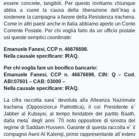
essere concrete, tangibili. Per questo invitiamo chiunque
abbia a cuore la causa della liberazione dell`Iraq a
sostenere la campagna a favore della Resistenza irachena.
Come in altri paesi anche in Italia abbiamo aperto un Conto
Corrente Postale. Per chi voglia farlo da un ufficio postale
usi queste semplici coordinate:
Emanuele Fanesi, CCP n. 46676698.
Nella causale specificare: IRAQ.
Per chi voglia fare un bonifico bancario:
Emanuele Fanesi, CCP n. 46676698. CIN: Q – Cod.
ABI:07601 – CAB: 03000 –
Nella causale specificare: IRAQ.
La cifra raccolta sara` devoluta alla Alleanza Nazionale
Irachena (Opposizion,e Patriottica), il cui Presidente e`
Jabber al Kubaysi, al tempo fondatore del partito Baath,
dalla meta` degli anni `70 noto oppositore di sinistra del
regime di Saddam Hussein. Garante di questa raccolta e` il
compagno Awni Al Kalemji, primo rappresentante all`estero