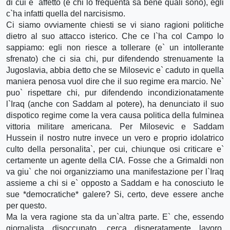
di cui e` affetto (e chi lo frequenta sa bene quali sono), egli
c`ha infatti quella del narcisismo.
Ci siamo ovviamente chiesti se vi siano ragioni politiche
dietro al suo attacco isterico. Che ce l`ha col Campo lo
sappiamo: egli non riesce a tollerare (e` un intollerante
sfrenato) che ci sia chi, pur difendendo strenuamente la
Jugoslavia, abbia detto che se Milosevic e` caduto in quella
maniera penosa vuol dire che il suo regime era marcio. Ne`
puo` rispettare chi, pur difendendo incondizionatamente
l`Iraq (anche con Saddam al potere), ha denunciato il suo
dispotico regime come la vera causa politica della fulminea
vittoria militare americana. Per Milosevic e Saddam
Hussein il nostro nutre invece un vero e proprio idolatrico
culto della personalita`, per cui, chiunque osi criticare e`
certamente un agente della CIA. Fosse che a Grimaldi non
va giu` che noi organizziamo una manifestazione per l`Iraq
assieme a chi si e` opposto a Saddam e ha conosciuto le
sue *democratiche* galere? Si, certo, deve essere anche
per questo.
Ma la vera ragione sta da un`altra parte. E` che, essendo
giornalista disoccupato, cerca disperatamente lavoro.