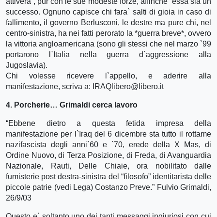
attivera`, pur con le sue modeste forze, affinche` essa sia un
successo. Ognuno capisce chi fara` salti di gioia in caso di
fallimento, il governo Berlusconi, le destre ma pure chi, nel
centro-sinistra, ha nei fatti perorato la *guerra breve*, ovvero
la vittoria angloamericana (sono gli stessi che nel marzo `99
portarono l`Italia nella guerra d`aggressione alla
Jugoslavia).
Chi volesse ricevere l`appello, e aderire alla
manifestazione, scriva a: IRAQlibero@libero.it
4. Porcherie… Grimaldi cerca lavoro
“Ebbene dietro a questa fetida impresa della
manifestazione per l`Iraq del 6 dicembre sta tutto il rottame
nazifascista degli anni`60 e `70, erede della X Mas, di
Ordine Nuovo, di Terza Posizione, di Freda, di Avanguardia
Nazionale, Rauti, Delle Chiaie, ora nobilitato dalle
fumisterie post destra-sinistra del “filosofo” identitarista delle
piccole patrie (vedi Lega) Costanzo Preve.” Fulvio Grimaldi,
26/9/03
Questo e` soltanto uno dei tanti messaggi ingiuriosi con cui