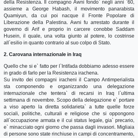
della Resistenza. Il compagno Awni fondo` negli anni `60,
assieme a George Habash, il movimento panarabista
Quamiyun, da cui poi nacque il Fronte Popolare di
Liberazione della Palestina. Awni fu arrestato durante il
governo di Arif e proprio in carcere conobbe Saddam
Husein, il quale, una volta giunto al potere, lo costrinse
all`esilio in quanto contrario al suo colpo di Stato.
2. Carovana internazionale in Iraq
Quello che si e` fatto per l`Intifada dobbiamo adesso essere
in grado di farlo per la Resistenza irachena.
Su invito dei compagni iracheni il Campo Antimperialista
sta componendo e organizzando una delegazione
internazionale che tentera` di recarsi in Iraq l`ultima
settimana di novembre. Scopo della delegazione e` portare
a viso aperto la diretta solidarieta` a tutte quelle forze
sociali, politiche, culturali e religiose che si oppongono
all`occupazione armata e il cui status legale, gia` precario,
e` minacciato ogni giorno che passa dagli invasori. Migliaia
di persone sono state rinchiuse in campi di concentramento,