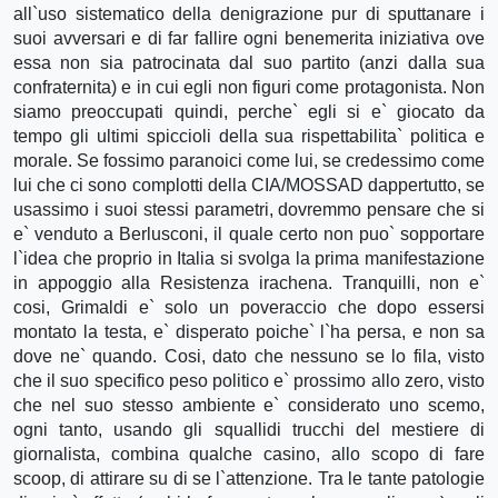
all`uso sistematico della denigrazione pur di sputtanare i
suoi avversari e di far fallire ogni benemerita iniziativa ove
essa non sia patrocinata dal suo partito (anzi dalla sua
confraternita) e in cui egli non figuri come protagonista. Non
siamo preoccupati quindi, perche` egli si e` giocato da
tempo gli ultimi spiccioli della sua rispettabilita` politica e
morale. Se fossimo paranoici come lui, se credessimo come
lui che ci sono complotti della CIA/MOSSAD dappertutto, se
usassimo i suoi stessi parametri, dovremmo pensare che si
e` venduto a Berlusconi, il quale certo non puo` sopportare
l`idea che proprio in Italia si svolga la prima manifestazione
in appoggio alla Resistenza irachena. Tranquilli, non e`
cosi, Grimaldi e` solo un poveraccio che dopo essersi
montato la testa, e` disperato poiche` l`ha persa, e non sa
dove ne` quando. Cosi, dato che nessuno se lo fila, visto
che il suo specifico peso politico e` prossimo allo zero, visto
che nel suo stesso ambiente e` considerato uno scemo,
ogni tanto, usando gli squallidi trucchi del mestiere di
giornalista, combina qualche casino, allo scopo di fare
scoop, di attirare su di se l`attenzione. Tra le tante patologie