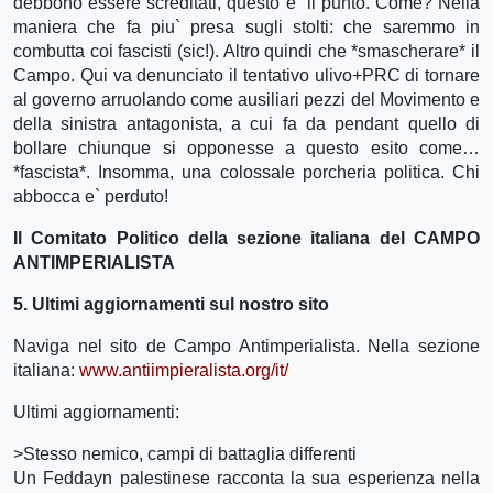
debbono essere screditati, questo e` il punto. Come? Nella
maniera che fa piu` presa sugli stolti: che saremmo in
combutta coi fascisti (sic!). Altro quindi che *smascherare* il
Campo. Qui va denunciato il tentativo ulivo+PRC di tornare
al governo arruolando come ausiliari pezzi del Movimento e
della sinistra antagonista, a cui fa da pendant quello di
bollare chiunque si opponesse a questo esito come…
*fascista*. Insomma, una colossale porcheria politica. Chi
abbocca e` perduto!
Il Comitato Politico della sezione italiana del CAMPO
ANTIMPERIALISTA
5. Ultimi aggiornamenti sul nostro sito
Naviga nel sito de Campo Antimperialista. Nella sezione
italiana:
www.antiimpieralista.org/it/
Ultimi aggiornamenti:
>Stesso nemico, campi di battaglia differenti
Un Feddayn palestinese racconta la sua esperienza nella