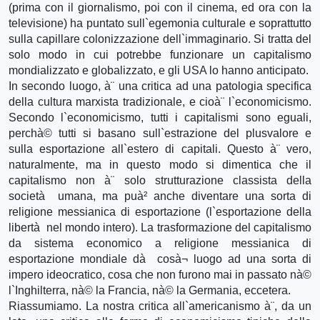
(prima con il giornalismo, poi con il cinema, ed ora con la
televisione) ha puntato sull`egemonia culturale e soprattutto
sulla capillare colonizzazione dell`immaginario. Si tratta del
solo modo in cui potrebbe funzionare un capitalismo
mondializzato e globalizzato, e gli USA lo hanno anticipato.
In secondo luogo, à¨ una critica ad una patologia specifica
della cultura marxista tradizionale, e cioà¨ l`economicismo.
Secondo l`economicismo, tutti i capitalismi sono eguali,
perchà© tutti si basano sull`estrazione del plusvalore e
sulla esportazione all`estero di capitali. Questo à¨ vero,
naturalmente, ma in questo modo si dimentica che il
capitalismo non à¨ solo strutturazione classista della
società umana, ma puà² anche diventare una sorta di
religione messianica di esportazione (l`esportazione della
libertà nel mondo intero). La trasformazione del capitalismo
da sistema economico a religione messianica di
esportazione mondiale dà cosà¬ luogo ad una sorta di
impero ideocratico, cosa che non furono mai in passato nà©
l`Inghilterra, nà© la Francia, nà© la Germania, eccetera.
Riassumiamo. La nostra critica all`americanismo à¨, da un