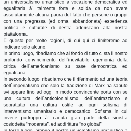
un universalismo umanistico a vocazione democratica ed
egualitaria à¨ talmente forte e solida da non avere
assolutamente alcuna paura del fatto che persone o gruppi
con una pregressa (ed ormai abbandonata) esperienza
politica e culturale di destra aderiscano alla nostra
piattaforma.
E questo per molte ragioni, di cui qui ci limiteremo ad
indicare solo alcune.
In primo luogo, ribadiamo che al fondo di tutto ci sta il nostro
profondo convincimento dell`inevitabile egemonia della
critica dell`americanismo su base democratica ed
egualitaria.
In secondo luogo, ribadiamo che il riferimento ad una teoria
dell`imperialismo che solo la tradizione di Marx ha saputo
sviluppare fino ad oggi in modo convincente porta con se
una cultura dell`anticolonialismo, dell`antirazzismo e
soprattutto una cultura ostile ad ogni sofisma di
interventismo umanitario e democartico. Sofisma in cui
invece purtroppo à¨ caduta gran parte della sinistra
cosiddetta “moderata”, ed addirittura “no global”.
In terzo luogo, proprio il nostro universalismo umanistico a