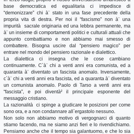
base democratica ed egualitaria ci impedisce di
“demonizzare” chi à¨ stato in una fase precedente della
propria vita di destra. Per noi il “fascismo” non à¨ una
impurità sacrale originaria ed una lebbra permanente, ma
à¨ un insieme di comportamenti politici e culturali attuali che
appunto combattiamo e non abbiamo mai smesso di
combattere. Bisogna uscire dal “pensiero magico” per
entrare nel mondo del pensiero razionale e dialettico.
La dialettica ci insegna che le cose cambiano
continuamente. C`à¨ chi a venti anni era comunista, ed a
quaranta à¨ diventato un fascista anomalo. Inversamente,
c`à¨ chi a venti anni era fascista, ed a quaranta à¨ diventato
un comunista anomalo. Paolo di Tarso a venti anni era
“fascista”, e poi diventà² il principale esponente del
messaggio cristiano.
La razionalità ci spinge a giudicare le posizioni per come
sono ora, e a non condannare all`ergastolo nessuno.
Non solo non abbiamo motivo di vergognarci di quanto
stiamo facendo, ma ne siamo anzi fieri e lo rivendichiamo.
Pensiamo anche che il tempo sia galantuomo, e che lo sia