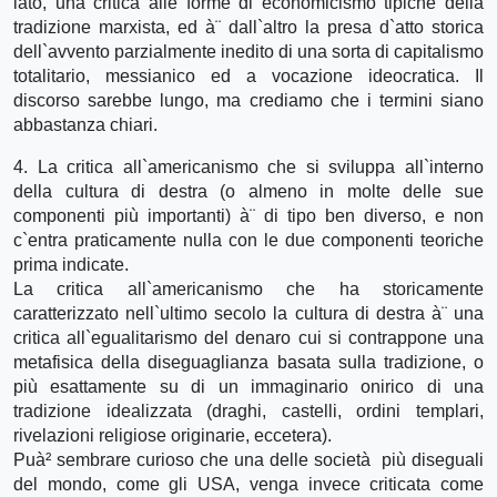
lato, una critica alle forme di economicismo tipiche della
tradizione marxista, ed à¨ dall`altro la presa d`atto storica
dell`avvento parzialmente inedito di una sorta di capitalismo
totalitario, messianico ed a vocazione ideocratica. Il
discorso sarebbe lungo, ma crediamo che i termini siano
abbastanza chiari.
4. La critica all`americanismo che si sviluppa all`interno
della cultura di destra (o almeno in molte delle sue
componenti più importanti) à¨ di tipo ben diverso, e non
c`entra praticamente nulla con le due componenti teoriche
prima indicate.
La critica all`americanismo che ha storicamente
caratterizzato nell`ultimo secolo la cultura di destra à¨ una
critica all`egualitarismo del denaro cui si contrappone una
metafisica della diseguaglianza basata sulla tradizione, o
più esattamente su di un immaginario onirico di una
tradizione idealizzata (draghi, castelli, ordini templari,
rivelazioni religiose originarie, eccetera).
Puà² sembrare curioso che una delle società più diseguali
del mondo, come gli USA, venga invece criticata come