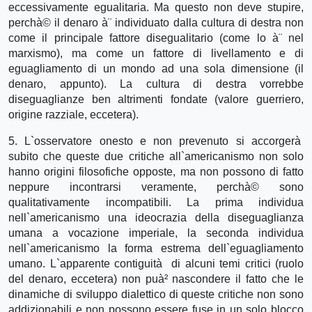
eccessivamente egualitaria. Ma questo non deve stupire,
perchà© il denaro à¨ individuato dalla cultura di destra non
come il principale fattore disegualitario (come lo à¨ nel
marxismo), ma come un fattore di livellamento e di
eguagliamento di un mondo ad una sola dimensione (il
denaro, appunto). La cultura di destra vorrebbe
diseguaglianze ben altrimenti fondate (valore guerriero,
origine razziale, eccetera).
5. L`osservatore onesto e non prevenuto si accorgerà
subito che queste due critiche all`americanismo non solo
hanno origini filosofiche opposte, ma non possono di fatto
neppure incontrarsi veramente, perchà© sono
qualitativamente incompatibili. La prima individua
nell`americanismo una ideocrazia della diseguaglianza
umana a vocazione imperiale, la seconda individua
nell`americanismo la forma estrema dell`eguagliamento
umano. L`apparente contiguità di alcuni temi critici (ruolo
del denaro, eccetera) non puà² nascondere il fatto che le
dinamiche di sviluppo dialettico di queste critiche non sono
addizionabili e non possono essere fuse in un solo blocco