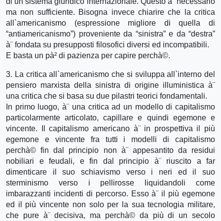
di un sistema giuridico internazionale. Questo à¨ necessario
ma non sufficiente. Bisogna invece chiarire che la critica
all`americanismo (espressione migliore di quella di
“antiamericanismo”) proveniente da “sinistra” e da “destra”
à¨ fondata su presupposti filosofici diversi ed incompatibili.
E basta un pà² di pazienza per capire perchà©.
3. La critica all`americanismo che si sviluppa all`interno del
pensiero marxista della sinistra di origine illuministica à¨
una critica che si basa su due pilastri teorici fondamentali.
In primo luogo, à¨ una critica ad un modello di capitalismo
particolarmente articolato, capillare e quindi egemone e
vincente. Il capitalismo americano à¨ in prospettiva il più
egemone e vincente fra tutti i modelli di capitalismo
perchà© fin dal principio non à¨ appesantito da residui
nobiliari e feudali, e fin dal principio à¨ riuscito a far
dimenticare il suo schiavismo verso i neri ed il suo
sterminismo verso i pellirosse liquidandoli come
imbarazzanti incidenti di percorso. Esso à¨ il più egemone
ed il più vincente non solo per la sua tecnologia militare,
che pure à¨ decisiva, ma perchà© da più di un secolo