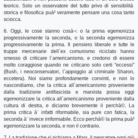
teorico. Solo un osservatore del tutto privo di sensibilità
storica e filosofica puà² veramente pensare una cosa tanto
sciocca.
6. Oggi, le cose stanno cosà¬: o la prima egemonizza
progressivamente la seconda, o la seconda egemonizza
progressivamente la prima. Il pensiero liberale e tutte le
truppe mercenarie dell`ex comunismo riciclato hanno
smesso di criticare l`americanismo, e credono di essere
molto coraggiose quando ne criticano solo certi “eccessi”
(Bush, i neoconservatori, l`appoggio al criminale Sharon,
eccetera). Noi siamo profondamente convinti, e non lo
nascondiamo, che la critica all`americanismo proveniente
dalla tradizione antifascista e marxista possa oggi
egemonizzare la critica all`americanismo proveniente dalla
cultura di destra, e diciamo brevemente il perchà©. La
prima critica à¨ infatti riformabile, sia pure con fatica, la
seconda à¨ invece irriformabile. Ecco perchà© la prima puà²
egemonizzare la seconda, e non il contrario.
7. La tradizione che si richiama a Marx, il pensatore oggi più