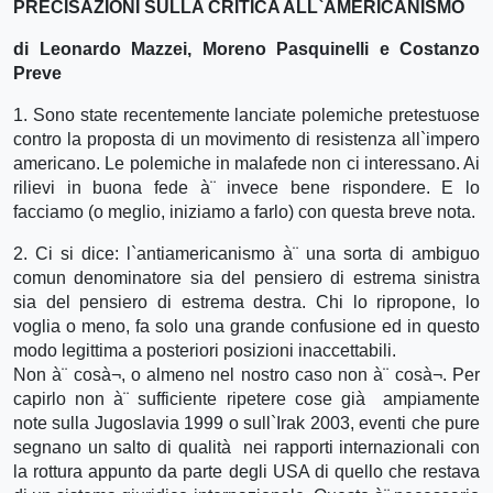
PRECISAZIONI SULLA CRITICA ALL`AMERICANISMO
di Leonardo Mazzei, Moreno Pasquinelli e Costanzo
Preve
1. Sono state recentemente lanciate polemiche pretestuose
contro la proposta di un movimento di resistenza all`impero
americano. Le polemiche in malafede non ci interessano. Ai
rilievi in buona fede à¨ invece bene rispondere. E lo
facciamo (o meglio, iniziamo a farlo) con questa breve nota.
2. Ci si dice: l`antiamericanismo à¨ una sorta di ambiguo
comun denominatore sia del pensiero di estrema sinistra
sia del pensiero di estrema destra. Chi lo ripropone, lo
voglia o meno, fa solo una grande confusione ed in questo
modo legittima a posteriori posizioni inaccettabili.
Non à¨ cosà¬, o almeno nel nostro caso non à¨ cosà¬. Per
capirlo non à¨ sufficiente ripetere cose già ampiamente
note sulla Jugoslavia 1999 o sull`Irak 2003, eventi che pure
segnano un salto di qualità nei rapporti internazionali con
la rottura appunto da parte degli USA di quello che restava