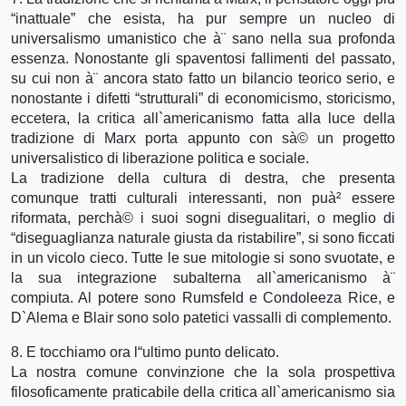
“inattuale” che esista, ha pur sempre un nucleo di
universalismo umanistico che à¨ sano nella sua profonda
essenza. Nonostante gli spaventosi fallimenti del passato,
su cui non à¨ ancora stato fatto un bilancio teorico serio, e
nonostante i difetti “strutturali” di economicismo, storicismo,
eccetera, la critica all`americanismo fatta alla luce della
tradizione di Marx porta appunto con sà© un progetto
universalistico di liberazione politica e sociale.
La tradizione della cultura di destra, che presenta
comunque tratti culturali interessanti, non puà² essere
riformata, perchà© i suoi sogni disegualitari, o meglio di
“diseguaglianza naturale giusta da ristabilire”, si sono ficcati
in un vicolo cieco. Tutte le sue mitologie si sono svuotate, e
la sua integrazione subalterna all`americanismo à¨
compiuta. Al potere sono Rumsfeld e Condoleeza Rice, e
D`Alema e Blair sono solo patetici vassalli di complemento.
8. E tocchiamo ora l“ultimo punto delicato.
La nostra comune convinzione che la sola prospettiva
filosoficamente praticabile della critica all`americanismo sia