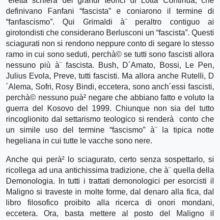
´eletta schiera dei grandi teorici di Lotta Continua, che
definivano Fanfani “fascista” e coniarono il termine di
“fanfascismo”. Qui Grimaldi à¨ peraltro contiguo ai
girotondisti che considerano Berlusconi un “fascista”. Questi
sciagurati non si rendono neppure conto di segare lo stesso
ramo in cui sono seduti, perchà© se tutti sono fascisti allora
nessuno più à¨ fascista. Bush, D´Amato, Bossi, Le Pen,
Julius Evola, Preve, tutti fascisti. Ma allora anche Rutelli, D
´Alema, Sofri, Rosy Bindi, eccetera, sono anch´essi fascisti,
perchà© nessuno puà² negare che abbiano fatto e voluto la
guerra del Kosovo del 1999. Chiunque non sia del tutto
rincoglionito dal settarismo teologico si renderà conto che
un simile uso del termine “fascismo” à¨ la tipica notte
hegeliana in cui tutte le vacche sono nere.
Anche qui perà² lo sciagurato, certo senza sospettarlo, si
ricollega ad una antichissima tradizione, che à¨ quella della
Demonologia. In tutti i trattati demonologici per esorcisti il
Maligno si traveste in molte forme, dal denaro alla fica, dal
libro filosofico proibito alla ricerca di onori mondani,
eccetera. Ora, basta mettere al posto del Maligno il