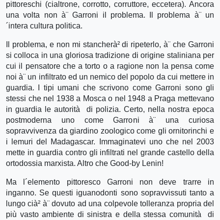
pittoreschi (cialtrone, corrotto, corruttore, eccetera). Ancora
una volta non à¨ Garroni il problema. Il problema à¨ un
´intera cultura politica.
Il problema, e non mi stancherà² di ripeterlo, à¨ che Garroni
si colloca in una gloriosa tradizione di origine staliniana per
cui il pensatore che a torto o a ragione non la pensa come
noi à¨ un infiltrato ed un nemico del popolo da cui mettere in
guardia. I tipi umani che scrivono come Garroni sono gli
stessi che nel 1938 a Mosca o nel 1948 a Praga mettevano
in guardia le autorità di polizia. Certo, nella nostra epoca
postmoderna uno come Garroni à¨ una curiosa
sopravvivenza da giardino zoologico come gli ornitorinchi e
i lemuri del Madagascar. Immaginatevi uno che nel 2003
mette in guardia contro gli infiltrati nel grande castello della
ortodossia marxista. Altro che Good-by Lenin!
Ma l´elemento pittoresco Garroni non deve trarre in
inganno. Se questi iguanodonti sono sopravvissuti tanto a
lungo cià² à¨ dovuto ad una colpevole tolleranza propria del
più vasto ambiente di sinistra e della stessa comunità di