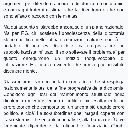
argomenti per difendere ancora la dicotomia, e conto amici
e compagni fraterni e stimati che la difendono e che non
sono affatto d´accordo con le mie tesi.
Ma qui appunto si starebbe ancora su di un piano razionale.
Ma per F.G. chi sostiene l´obsolescenza della dicotomia
storico-politica nelle attuali condizioni italiane non à¨ il
portatore di una tesi discutibile, ma un peccatore, un
subdolo fascista infiltrato. Il solo sollevare il problema à¨ per
questo energumeno un indizio inequivocabile di
infiltrazione. E allora à¨ evidente che non à¨ più possibile
discutere niente.
Riassumiamo. Non ho nulla in contrario a che si respinga
razionalmente la tesi della fine progressiva della dicotomia.
Considero ogni tesi del mantenimento strutturale della
dicotomia un errore teorico e politico, più esattamente un
errore teorico che comporta poi un ancora più grande errore
politico, e cioà¨ l´auto-subordinazione, magari coperta con
frasi estremistiche ed anti-imperialiste, alla banda dell´Ulivo
fortemente dipendente da oligarchie finanziarie (Prodi,