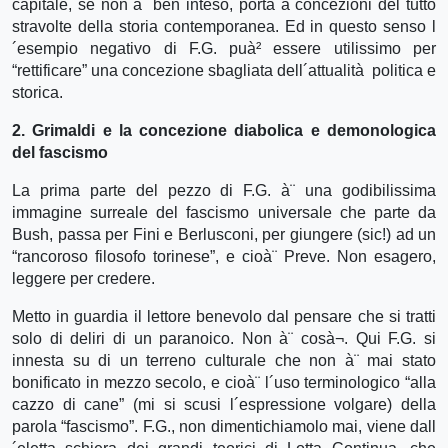
capitale, se non à¨ ben inteso, porta a concezioni del tutto
stravolte della storia contemporanea. Ed in questo senso l
´esempio negativo di F.G. puà² essere utilissimo per
“rettificare” una concezione sbagliata dell´attualità politica e
storica.
2. Grimaldi e la concezione diabolica e demonologica
del fascismo
La prima parte del pezzo di F.G. à¨ una godibilissima
immagine surreale del fascismo universale che parte da
Bush, passa per Fini e Berlusconi, per giungere (sic!) ad un
“rancoroso filosofo torinese”, e cioà¨ Preve. Non esagero,
leggere per credere.
Metto in guardia il lettore benevolo dal pensare che si tratti
solo di deliri di un paranoico. Non à¨ cosà¬. Qui F.G. si
innesta su di un terreno culturale che non à¨ mai stato
bonificato in mezzo secolo, e cioà¨ l´uso terminologico “alla
cazzo di cane” (mi si scusi l´espressione volgare) della
parola “fascismo”. F.G., non dimentichiamolo mai, viene dall