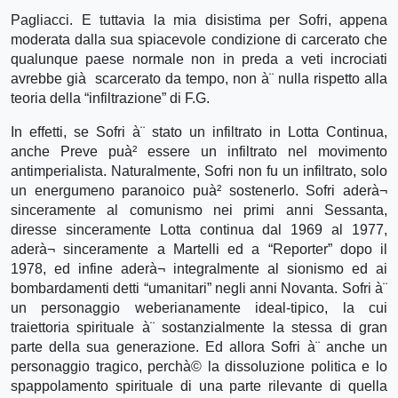
Pagliacci. E tuttavia la mia disistima per Sofri, appena
moderata dalla sua spiacevole condizione di carcerato che
qualunque paese normale non in preda a veti incrociati
avrebbe già scarcerato da tempo, non à¨ nulla rispetto alla
teoria della “infiltrazione” di F.G.
In effetti, se Sofri à¨ stato un infiltrato in Lotta Continua,
anche Preve puà² essere un infiltrato nel movimento
antimperialista. Naturalmente, Sofri non fu un infiltrato, solo
un energumeno paranoico puà² sostenerlo. Sofri aderà¬
sinceramente al comunismo nei primi anni Sessanta,
diresse sinceramente Lotta continua dal 1969 al 1977,
aderà¬ sinceramente a Martelli ed a “Reporter” dopo il
1978, ed infine aderà¬ integralmente al sionismo ed ai
bombardamenti detti “umanitari” negli anni Novanta. Sofri à¨
un personaggio weberianamente ideal-tipico, la cui
traiettoria spirituale à¨ sostanzialmente la stessa di gran
parte della sua generazione. Ed allora Sofri à¨ anche un
personaggio tragico, perchà© la dissoluzione politica e lo
spappolamento spirituale di una parte rilevante di quella