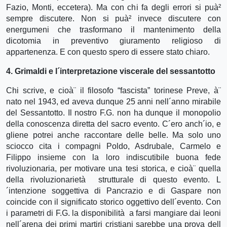
Fazio, Monti, eccetera). Ma con chi fa degli errori si puà²
sempre discutere. Non si puà² invece discutere con
energumeni che trasformano il mantenimento della
dicotomia in preventivo giuramento religioso di
appartenenza. E con questo spero di essere stato chiaro.
4. Grimaldi e l´interpretazione viscerale del sessantotto
Chi scrive, e cioà¨ il filosofo “fascista” torinese Preve, à¨
nato nel 1943, ed aveva dunque 25 anni nell´anno mirabile
del Sessantotto. Il nostro F.G. non ha dunque il monopolio
della conoscenza diretta del sacro evento. C´ero anch´io, e
gliene potrei anche raccontare delle belle. Ma solo uno
sciocco cita i compagni Poldo, Asdrubale, Carmelo e
Filippo insieme con la loro indiscutibile buona fede
rivoluzionaria, per motivare una tesi storica, e cioà¨ quella
della rivoluzionarietà strutturale di questo evento. L
´intenzione soggettiva di Pancrazio e di Gaspare non
coincide con il significato storico oggettivo dell´evento. Con
i parametri di F.G. la disponibilità a farsi mangiare dai leoni
nell´arena dei primi martiri cristiani sarebbe una prova dell