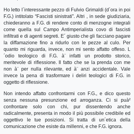
Ho letto l´interessante pezzo di Fulvio Grimaldi (d´ora in poi
F.G.) intitolato “Fascisti sinistrati”. Altri , in sede giudiziaria,
chiederanno a F.G. di rendere conto di menzogne integrali
come quella sul Campo Antimperialista covo di fascisti
infiltrati e di agenti segreti. E´ giusto che gli facciano pagare
la diffamazione fino a ridurlo con le pezze al culo. Per
quanto mi riguarda, invece, non mi sento affatto offeso. L
´odio teologico di F.G. à¨ infatti un prodotto storico,
meritevole di riflessione. Il fatto che se la prenda con me
non à¨ per nulla rilevante, ed à¨ anzi accidentale. Vale
invece la pena di trasformare i deliri teologici di F.G. in
oggetto di riflessione.
Non intendo affatto confrontarmi con F.G., e dico questo
senza nessuna presunzione ed arroganza. Ci si puà²
confrontare solo con chi, pur dissentendo anche
radicalmente, presenta in modo il più possibile credibile ed
oggettivo le tue posizioni. Si tratta di un´etica della
comunicazione che esiste da millenni, e che F.G. ignora.