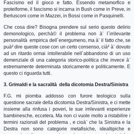
Fascismo ed il gioco e fatto. Essendo metamorfico e
proteiforme, il fascismo si incarna in Bush come in Preve, in
Berlusconi come in Mazzei, in Bossi come in Pasquinelli.
Che cosa dire? Bisogna prendere sul serio questo delirio
demonologico, perchà© il problema non à¨ l´irrilevante
personalità empirica dell´energumeno, ma à¨ il fatto che, se
puà² dire queste cose con un certo consenso, cià² à¨ dovuto
ad un ritardo ormai intollerabile nell´abbandono di un uso
demenziale di una categoria storico-politica che invece à¨
estremamente determinata storicamente e politicamente. E
questo ci riguarda tutti.
3. Grimaldi e la sacralità della dicotomia Destra/Sinistra
F.G. mi piomba addosso con furore teologico sulla
questione sacrale della dicotomia Destra/Sinistra, e ci mette
insieme alla rinfusa i poveri, le sue irrilevanti esperienze
bambinesche, eccetera. Ma non ci vuole molto a ristabilire i
termini razionali del problema , e cioà¨ che la Sinistra e la
Destra non sono categorie metafisiche, idealtipiche e