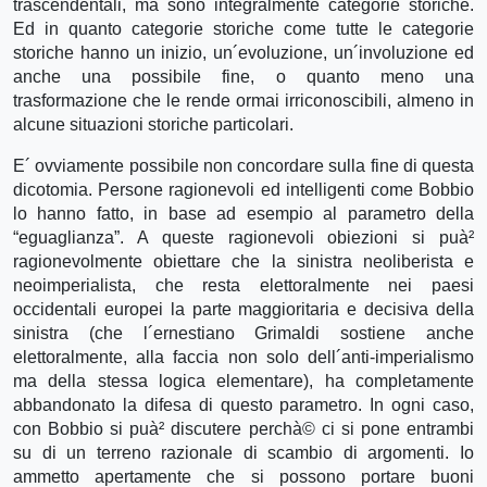
trascendentali, ma sono integralmente categorie storiche.
Ed in quanto categorie storiche come tutte le categorie
storiche hanno un inizio, un´evoluzione, un´involuzione ed
anche una possibile fine, o quanto meno una
trasformazione che le rende ormai irriconoscibili, almeno in
alcune situazioni storiche particolari.
E´ ovviamente possibile non concordare sulla fine di questa
dicotomia. Persone ragionevoli ed intelligenti come Bobbio
lo hanno fatto, in base ad esempio al parametro della
“eguaglianza”. A queste ragionevoli obiezioni si puà²
ragionevolmente obiettare che la sinistra neoliberista e
neoimperialista, che resta elettoralmente nei paesi
occidentali europei la parte maggioritaria e decisiva della
sinistra (che l´ernestiano Grimaldi sostiene anche
elettoralmente, alla faccia non solo dell´anti-imperialismo
ma della stessa logica elementare), ha completamente
abbandonato la difesa di questo parametro. In ogni caso,
con Bobbio si puà² discutere perchà© ci si pone entrambi
su di un terreno razionale di scambio di argomenti. Io
ammetto apertamente che si possono portare buoni