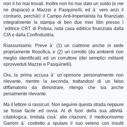
non li ho mai trovati. Inoltre non ho mai dato un soldo (e me
ne dispiace) a Mazzei e Pasquinelli, ed à¨ vero anzi il
contrario, perchà© il Campo Anti-Imperialista ha finanziato
integralmente la stampa di ben due miei libri presso l
´editrice CRT di Pistoia, nota casa editrice finanziata dalla
CIA e dalla Confindustria.
Riassumiamo. Preve à¨ (1) un cialtrone anche in sede
propriamente filosofica, e (2) un corrotto (da ambienti non
meglio identificati) ed un corruttore (dei semplici militanti
sprovveduti Mazzei e Pasquinelli).
Ora, la prima accusa à¨ un´opinione personalmente non
rilevante, mentre la seconda, trattandosi di un falso
diffamatorio da dimostrare, ritengo che sia anche
penalmente rilevante.
Ma il lettore si rassicuri. Non seguirei questa strada neppure
se fosse facile ed ovvia. Al di fuori della sua attività
citatologica, limitata cioà¨ alle citazioni, il mediocrissimo
Garroni à¨ costretto a sputare il suo veleno con insulti