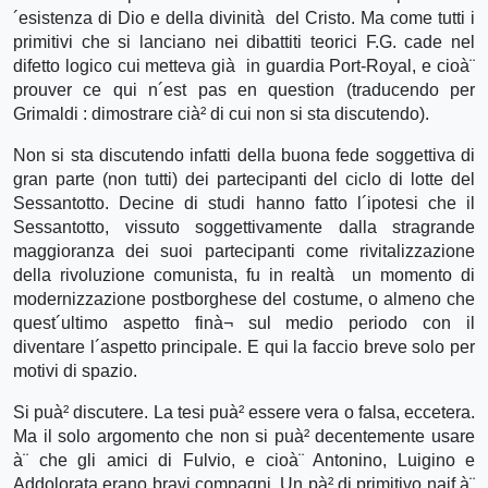
´esistenza di Dio e della divinità del Cristo. Ma come tutti i
primitivi che si lanciano nei dibattiti teorici F.G. cade nel
difetto logico cui metteva già in guardia Port-Royal, e cioà¨
prouver ce qui n´est pas en question (traducendo per
Grimaldi : dimostrare cià² di cui non si sta discutendo).
Non si sta discutendo infatti della buona fede soggettiva di
gran parte (non tutti) dei partecipanti del ciclo di lotte del
Sessantotto. Decine di studi hanno fatto l´ipotesi che il
Sessantotto, vissuto soggettivamente dalla stragrande
maggioranza dei suoi partecipanti come rivitalizzazione
della rivoluzione comunista, fu in realtà un momento di
modernizzazione postborghese del costume, o almeno che
quest´ultimo aspetto finà¬ sul medio periodo con il
diventare l´aspetto principale. E qui la faccio breve solo per
motivi di spazio.
Si puà² discutere. La tesi puà² essere vera o falsa, eccetera.
Ma il solo argomento che non si puà² decentemente usare
à¨ che gli amici di Fulvio, e cioà¨ Antonino, Luigino e
Addolorata erano bravi compagni. Un pà² di primitivo naif à¨