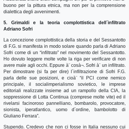
buono per la pittura etnica, ma non per la comprensione
dialettica degli avvenimenti.
5. Grimaldi e la teoria complottistica dell´infiltrato
Adriano Sofri
La concezione complottistica della storia e del Sessantotto
di F.G. si manifesta in modo solare quando parla di Adriano
Sofri come di un “infiltrato” nel movimento del Sessantotto.
Ho dovuto leggere molte volte la riga per verificare di non
avere male agli occhi. Eppure à¨ cosà¬. Sofri à¨ un infiltrato.
Per dimostrare (si fa per dire) l´infiltrazione di Sofri F.G.
parla delle sue posizioni, e cioà¨ “il PCI come nemico
principale, il socialimperialismo sovietico, le imprese
editoriali realizzate insieme ad un rampollo della CIA, la
soppressione di Lotta Continua (comprese molte vite) ed il
rivelarsi facinoroso pannelliano, bombarolo, provocatore,
sionista, iperatlantico, uomo d´ordine, bambolotto di
Giuliano Ferrara”.
Stupendo. Credevo che non ci fosse in Italia nessuno cui