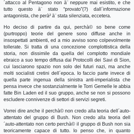
´attacco al Pentagono non à¨ neppure mai esistito, e che
tutto questo à¨ stato “provato”(?) dall´informazione
antagonista, che perà² à¨ stata silenziata, eccetera.
Ho deciso di partire da qui, perchà© so bene come
(purtroppo) teorie del genere sono diffuse anche in
insospettati ambienti, ed a mio avviso sono colpevolmente
tollerate. Si tratta di una concezione complottistica della
storia, non dissimile da quella del complotto mondiale
ebraico a suo tempo diffusa dai Protocolli dei Savi di Sion,
cui lasciarono spazio non solo dei futuri nazi, ma anche
molti socialisti cretini dell´epoca. Io faccio parte invece di
quella parte ingenua della sinistra anti-imperialista che
pensa invece che sostanzialmente le Torri Gemelle le abbia
fatte Bin Laden ed il suo gruppo, anche se non si possono
escludere connivenze di settori di servizi segreti.
Vorrei dire anche il perchà© non credo alla teoria dell´auto-
attentato del gruppo di Bush. Non credo alla teoria dell
´auto-attentato non certo perchà© il gruppo di Bush non sia
teoricamente capace di tutto. Io penso che, in quanto