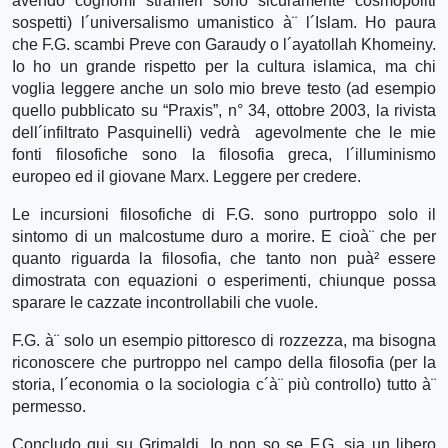
avendo cognomi stranieri sono sicuramente cosmopoliti
sospetti) l´universalismo umanistico à¨ l´Islam. Ho paura
che F.G. scambi Preve con Garaudy o l´ayatollah Khomeiny.
Io ho un grande rispetto per la cultura islamica, ma chi
voglia leggere anche un solo mio breve testo (ad esempio
quello pubblicato su “Praxis”, n° 34, ottobre 2003, la rivista
dell´infiltrato Pasquinelli) vedrà agevolmente che le mie
fonti filosofiche sono la filosofia greca, l´illuminismo
europeo ed il giovane Marx. Leggere per credere.
Le incursioni filosofiche di F.G. sono purtroppo solo il
sintomo di un malcostume duro a morire. E cioà¨ che per
quanto riguarda la filosofia, che tanto non puà² essere
dimostrata con equazioni o esperimenti, chiunque possa
sparare le cazzate incontrollabili che vuole.
F.G. à¨ solo un esempio pittoresco di rozzezza, ma bisogna
riconoscere che purtroppo nel campo della filosofia (per la
storia, l´economia o la sociologia c´à¨ più controllo) tutto à¨
permesso.
Concludo qui su Grimaldi. Io non so se F.G. sia un libero