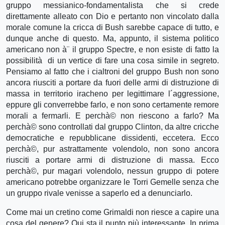
gruppo messianico-fondamentalista che si crede
direttamente alleato con Dio e pertanto non vincolato dalla
morale comune la cricca di Bush sarebbe capace di tutto, e
dunque anche di questo. Ma, appunto, il sistema politico
americano non à¨ il gruppo Spectre, e non esiste di fatto la
possibilità di un vertice di fare una cosa simile in segreto.
Pensiamo al fatto che i cialtroni del gruppo Bush non sono
ancora riusciti a portare da fuori delle armi di distruzione di
massa in territorio iracheno per legittimare l´aggressione,
eppure gli converrebbe farlo, e non sono certamente remore
morali a fermarli. E perchà© non riescono a farlo? Ma
perchà© sono controllati dal gruppo Clinton, da altre cricche
democratiche e repubblicane dissidenti, eccetera. Ecco
perchà©, pur astrattamente volendolo, non sono ancora
riusciti a portare armi di distruzione di massa. Ecco
perchà©, pur magari volendolo, nessun gruppo di potere
americano potrebbe organizzare le Torri Gemelle senza che
un gruppo rivale venisse a saperlo ed a denunciarlo.
Come mai un cretino come Grimaldi non riesce a capire una
cosa del genere? Qui sta il punto più interessante. In prima