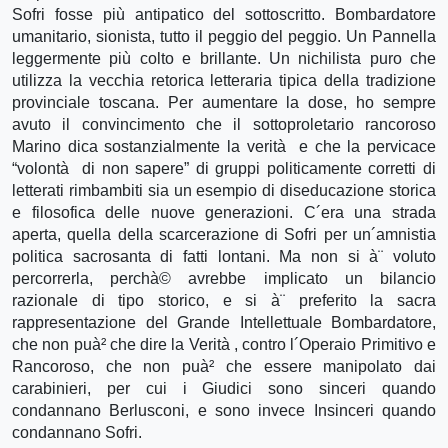
Sofri fosse più antipatico del sottoscritto. Bombardatore
umanitario, sionista, tutto il peggio del peggio. Un Pannella
leggermente più colto e brillante. Un nichilista puro che
utilizza la vecchia retorica letteraria tipica della tradizione
provinciale toscana. Per aumentare la dose, ho sempre
avuto il convincimento che il sottoproletario rancoroso
Marino dica sostanzialmente la verità e che la pervicace
“volontà di non sapere” di gruppi politicamente corretti di
letterati rimbambiti sia un esempio di diseducazione storica
e filosofica delle nuove generazioni. C´era una strada
aperta, quella della scarcerazione di Sofri per un´amnistia
politica sacrosanta di fatti lontani. Ma non si à¨ voluto
percorrerla, perchà© avrebbe implicato un bilancio
razionale di tipo storico, e si à¨ preferito la sacra
rappresentazione del Grande Intellettuale Bombardatore,
che non puà² che dire la Verità , contro l´Operaio Primitivo e
Rancoroso, che non puà² che essere manipolato dai
carabinieri, per cui i Giudici sono sinceri quando
condannano Berlusconi, e sono invece Insinceri quando
condannano Sofri.