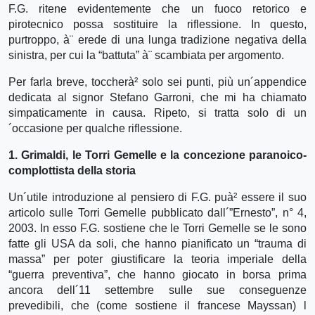
F.G. ritene evidentemente che un fuoco retorico e
pirotecnico possa sostituire la riflessione. In questo,
purtroppo, à¨ erede di una lunga tradizione negativa della
sinistra, per cui la “battuta” à¨ scambiata per argomento.
Per farla breve, toccherà² solo sei punti, più un´appendice
dedicata al signor Stefano Garroni, che mi ha chiamato
simpaticamente in causa. Ripeto, si tratta solo di un
´occasione per qualche riflessione.
1. Grimaldi, le Torri Gemelle e la concezione paranoico-
complottista della storia
Un´utile introduzione al pensiero di F.G. puà² essere il suo
articolo sulle Torri Gemelle pubblicato dall´”Ernesto”, n° 4,
2003. In esso F.G. sostiene che le Torri Gemelle se le sono
fatte gli USA da soli, che hanno pianificato un “trauma di
massa” per poter giustificare la teoria imperiale della
“guerra preventiva”, che hanno giocato in borsa prima
ancora dell´11 settembre sulle sue conseguenze
prevedibili, che (come sostiene il francese Mayssan) l