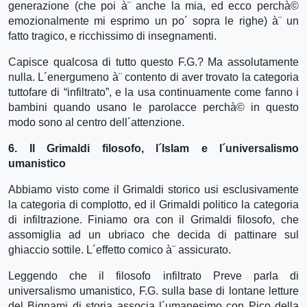
generazione (che poi à¨ anche la mia, ed ecco perchà©
emozionalmente mi esprimo un po´ sopra le righe) à¨ un
fatto tragico, e ricchissimo di insegnamenti.
Capisce qualcosa di tutto questo F.G.? Ma assolutamente
nulla. L´energumeno à¨ contento di aver trovato la categoria
tuttofare di “infiltrato”, e la usa continuamente come fanno i
bambini quando usano le parolacce perchà© in questo
modo sono al centro dell´attenzione.
6. Il Grimaldi filosofo, l´Islam e l´universalismo
umanistico
Abbiamo visto come il Grimaldi storico usi esclusivamente
la categoria di complotto, ed il Grimaldi politico la categoria
di infiltrazione. Finiamo ora con il Grimaldi filosofo, che
assomiglia ad un ubriaco che decida di pattinare sul
ghiaccio sottile. L´effetto comico à¨ assicurato.
Leggendo che il filosofo infiltrato Preve parla di
universalismo umanistico, F.G. sulla base di lontane letture
del Bignami di storia associa l´umanesimo con Pico della