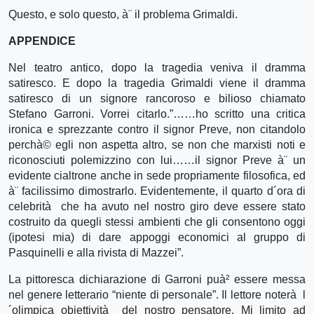
Questo, e solo questo, à¨ il problema Grimaldi.
APPENDICE
Nel teatro antico, dopo la tragedia veniva il dramma
satiresco. E dopo la tragedia Grimaldi viene il dramma
satiresco di un signore rancoroso e bilioso chiamato
Stefano Garroni. Vorrei citarlo.”……ho scritto una critica
ironica e sprezzante contro il signor Preve, non citandolo
perchà© egli non aspetta altro, se non che marxisti noti e
riconosciuti polemizzino con lui……il signor Preve à¨ un
evidente cialtrone anche in sede propriamente filosofica, ed
à¨ facilissimo dimostrarlo. Evidentemente, il quarto d´ora di
celebrità che ha avuto nel nostro giro deve essere stato
costruito da quegli stessi ambienti che gli consentono oggi
(ipotesi mia) di dare appoggi economici al gruppo di
Pasquinelli e alla rivista di Mazzei”.
La pittoresca dichiarazione di Garroni puà² essere messa
nel genere letterario “niente di personale”. Il lettore noterà l
´olimpica obiettività del nostro pensatore. Mi limito ad