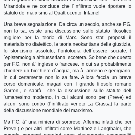
Mirandola e ne conclude che l´infiltrato vuole riportare lo
statuto del marxismo al Quattrocento. Infame!
Una breve segnalazione. Da circa un secolo, anche se F.G.
non lo sa, esiste una discussione sullo statuto filosofico
migliore per la teoria di Marx. Sono stati proposti il
materialismo dialettico, la teoria neokantiana della giustizia,
lo storicismo assoluto, l´ontologia dell´essere sociale, l
´epistemologia althusseriana, eccetera. So bene che questo
per F.G. non à¨ inglese o francese, in cui sa probabilmente
chiedere un bicchiere d´acqua, ma à¨ armeno e georgiano,
in cui certamente non lo sa fare. Allora faccia un breve
corso domenicale, magari con il grande filosofo romano
Garroni, e saprà che la discussione sullo statuto dell
´umanesimo moderno, in cui alcuni sono per (Preve) ed
alcuni sono contro (l´infiltrato veneto La Grassa) fa parte
della discussione mondiale del marxismo.
Ma F.G. à¨ una miniera di sorprese. Afferma infatti che per
Preve ( e per altri infiltrati come Martinez e Langthaler, che