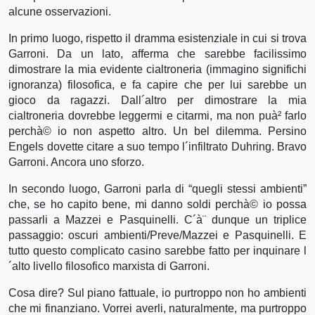
alcune osservazioni.
In primo luogo, rispetto il dramma esistenziale in cui si trova
Garroni. Da un lato, afferma che sarebbe facilissimo
dimostrare la mia evidente cialtroneria (immagino significhi
ignoranza) filosofica, e fa capire che per lui sarebbe un
gioco da ragazzi. Dall´altro per dimostrare la mia
cialtroneria dovrebbe leggermi e citarmi, ma non puà² farlo
perchà© io non aspetto altro. Un bel dilemma. Persino
Engels dovette citare a suo tempo l´infiltrato Duhring. Bravo
Garroni. Ancora uno sforzo.
In secondo luogo, Garroni parla di “quegli stessi ambienti”
che, se ho capito bene, mi danno soldi perchà© io possa
passarli a Mazzei e Pasquinelli. C´à¨ dunque un triplice
passaggio: oscuri ambienti/Preve/Mazzei e Pasquinelli. E
tutto questo complicato casino sarebbe fatto per inquinare l
´alto livello filosofico marxista di Garroni.
Cosa dire? Sul piano fattuale, io purtroppo non ho ambienti
che mi finanziano. Vorrei averli, naturalmente, ma purtroppo