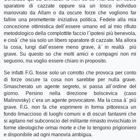
sparatore di cazzate oppure sia un losco individuo
manovrato da Allam o da oscure forze che vogliono far
fallire una promettente iniziativa politica. Fedele alla mia
concezione ottimistica dell´essere umano ed al mio rifiuto
metodologico della complottite faccio l´ipotesi più benevola,
e cioà¨ che sia solo un libero sparatore di cazzate. Ma allora
la cosa, lungi dall´essere meno grave, à¨ in realtà più
grave. Su questo so che molti amici e compagni non mi
seguono, ma voglio essere chiaro in proposito.
Se infatti F.G. fosse solo un corrotto che provoca per conto
di forze oscure la cosa non sarebbe per nulla grave.
Smascherato un agente segreto, si passa all´ordine del
giorno. Persino nella direzione bolscevica (caso
Malinovsky) c´era un agente provocatore. Ma la cosa à¨ più
grave. F.G. non fa che esprimere in forma pittoresca un
fondo limaccioso di luoghi comuni e di oscuri fantasmi che
si agitano nel subconscio del militante rimasto invischiato in
forme ideologiche ormai morte e che lo tengono prigioniero
e disponibile ad ogni manovra ambigua.